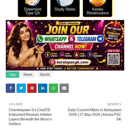
Statement
Study Notes
Kerala
Type QA
Renaissance
Tags
News
Sports
OLDER
NEWER
Chandrayaan-3’s ChaSTE
Daily Current Affairs in Malayalam
Instrument Reveals Hidden
2026 | 27 May 2026 | Kerala PSC
Layers Beneath the Moon’s
GK
Surface