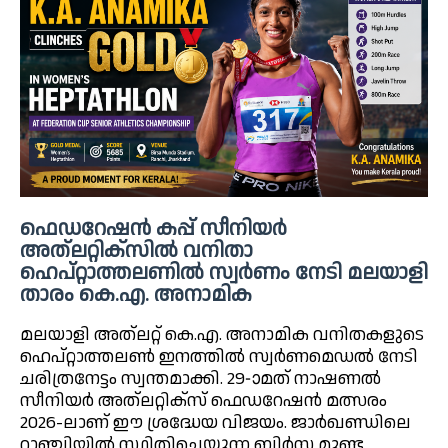
ഫെഡറേഷൻ കപ്പ് സീനിയർ
അത്‌ലറ്റിക്സിൽ വനിതാ
ഹെപ്റ്റാത്തലണിൽ സ്വർണം നേടി മലയാളി
താരം കെ.എ. അനാമിക
മലയാളി അത്‌ലറ്റ് കെ.എ. അനാമിക വനിതകളുടെ
ഹെപ്റ്റാത്തലൺ ഇനത്തിൽ സ്വർണമെഡൽ നേടി
ചരിത്രനേട്ടം സ്വന്തമാക്കി. 29-ാമത് നാഷണൽ
സീനിയർ അത്‌ലറ്റിക്സ് ഫെഡറേഷൻ മത്സരം
2026-ലാണ് ഈ ശ്രദ്ധേയ വിജയം. ജാർഖണ്ഡിലെ
റാഞ്ചിയിൽ സ്ഥിതിചെയ്യുന്ന ബിർസ മുണ്ട