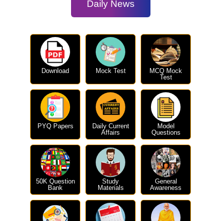
Daily News
Download
Mock Test
MCQ Mock
Test
PYQ Papers
Daily Current
Model
Affairs
Questions
50K Question
Study
General
Bank
Materials
Awareness