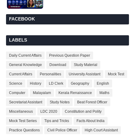
FACEBOOK
LABELS
Daily Current Affairs
Previous Question Paper
General Knowledge
Download
Study Material
Current Affairs
Personalities
University Assistant
Mock Test
Science
History
LD Clerk
Geography
English
Computer
Malayalam
Kerala Renaissance
Maths
Secretariat Assistant
Study Notes
Beat Forest Officer
Miscellaneous
LDC 2020
Constitution and Polity
Mock Test Series
Tips and Tricks
Facts About India
Practice Questions
Civil Police Officer
High Court Assistant