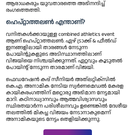
ആരാധകരും യുവതാരത്തെ അഭിനന്ദിച്ച്
രംഗത്തെത്തി.
ഹെപ്റ്റാത്തലൺ എന്താണ്?
വനിതകൾക്കായുള്ള combined athletics event
ആണ് ഹെപ്റ്റാത്തലൺ. ഏഴ് ട്രാക്ക് & ഫീൽഡ്
ഇനങ്ങളിലായി താരങ്ങൾ നേടുന്ന
പോയിന്റുകളുടെ അടിസ്ഥാനത്തിലാണ്
വിജയിയെ നിശ്ചയിക്കുന്നത്. ഏറ്റവും കൂടുതൽ
പോയിന്റ് നേടുന്ന താരമാണ് വിജയി.
ഫെഡറേഷൻ കപ്പ് സീനിയർ അത്‌ലറ്റിക്സിൽ
കെ.എ. അനാമിക നേടിയ സ്വർണമെഡൽ കേരള
കായികരംഗത്തിന് മറ്റൊരു അഭിമാന നേട്ടമായി
മാറി. കഠിനാധ്വാനവും ആത്മവിശ്വാസവും
സ്ഥിരതയാർന്ന പരിശീലനവും ഉണ്ടെങ്കിൽ ദേശീയ
തലത്തിൽ മികച്ച വിജയം നേടാനാകുമെന്ന്
അനാമികയുടെ നേട്ടം തെളിയിക്കുന്നു.