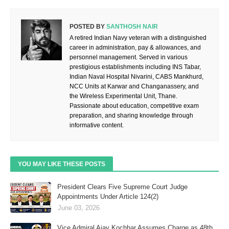
POSTED BY
SANTHOSH NAIR
A retired Indian Navy veteran with a distinguished
career in administration, pay & allowances, and
personnel management. Served in various
prestigious establishments including INS Tabar,
Indian Naval Hospital Nivarini, CABS Mankhurd,
NCC Units at Karwar and Changanassery, and
the Wireless Experimental Unit, Thane.
Passionate about education, competitive exam
preparation, and sharing knowledge through
informative content.
YOU MAY LIKE THESE POSTS
President Clears Five Supreme Court Judge
Appointments Under Article 124(2)
June 03, 2026
Vice Admiral Ajay Kochhar Assumes Charge as 48th