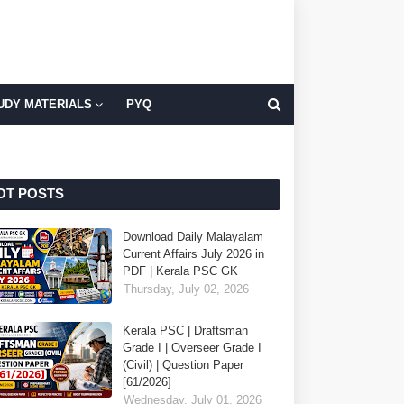
UDY MATERIALS
PYQ
OT POSTS
Download Daily Malayalam
Current Affairs July 2026 in
PDF | Kerala PSC GK
Thursday, July 02, 2026
Kerala PSC | Draftsman
Grade I | Overseer Grade I
(Civil) | Question Paper
[61/2026]
Wednesday, July 01, 2026