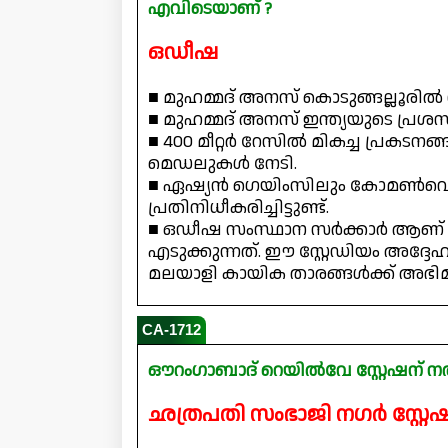
എവിടെയാണ് ?
ഒഡീഷ
■ മുഹമ്മദ് അനസ് കൊടുങ്ങല്ലൂരിൽ 
■ മുഹമ്മദ് അനസ് ഇന്ത്യയുടെ പ്രശസ്
■ 400 മീറ്റർ റേസിൽ മികച്ച പ്രകടനങ്
മെഡലുകൾ നേടി.
■ ഏഷ്യൻ ഗെയിംസിലും കോമൺവെൽ
പ്രതിനിധീകരിച്ചിട്ടുണ്ട്.
■ ഒഡീഷ സംസ്ഥാന സർക്കാർ ആണ് സ്റ
എടുക്കുന്നത്. ഈ സ്റ്റേഡിയം അദ്ദ
മലയാളി കായിക താരങ്ങൾക്ക് അഭി
CA-1712
ഔറംഗാബാദ് റെയിൽവേ സ്റ്റേഷന് 
ഛത്രപതി സംഭാജി നഗർ സ്റ്റ