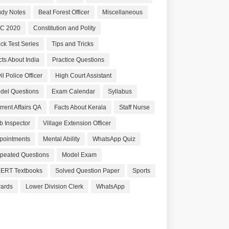
udy Notes
Beat Forest Officer
Miscellaneous
C 2020
Constitution and Polity
ck Test Series
Tips and Tricks
cts About India
Practice Questions
il Police Officer
High Court Assistant
del Questions
Exam Calendar
Syllabus
rrent Affairs QA
Facts About Kerala
Staff Nurse
b Inspector
Village Extension Officer
pointments
Mental Ability
WhatsApp Quiz
peated Questions
Model Exam
ERT Textbooks
Solved Question Paper
Sports
ards
Lower Division Clerk
WhatsApp