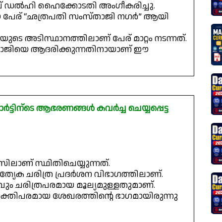
തരവ് ഡൽഹി ഹൈക്കോടതി അംഗീകരിച്ചു.
 പേര് “ഛത്രപതി സംസ്താജി നഗർ” ആയി
യുടെ അടിസ്ഥാനത്തിലാണ് പേര് മാറ്റം നടന്നത്.
താജിയെ ആദരിക്കുന്നതിനായാണ് ഈ
്ടിന്ടെ ആഭരണങ്ങൾ കവർച്ച ചെയ്യപ്പെട്ട
സിലാണ് സ്ഥിതിചെയ്യുന്നത്.
്രത്യേക ചരിത്ര പ്രദർശന വിഭാഗത്തിലാണ്.
 ചരിത്രപരമായ മൂല്യമുള്ളതുമാണ്.
്യക്തിപരമായ ശേഖരത്തിന്റെ ഭാഗമായിരുന്നു