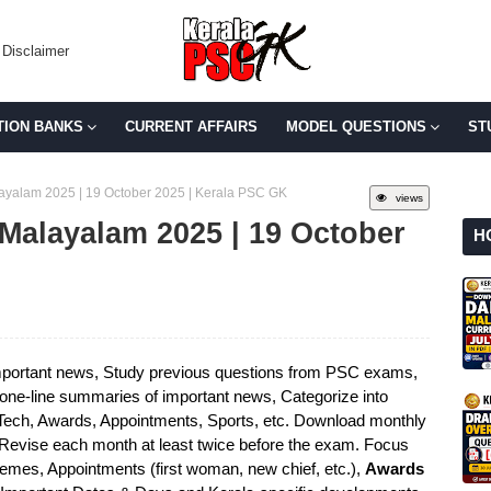
Disclaimer
TION BANKS
CURRENT AFFAIRS
MODEL QUESTIONS
ST
alayalam 2025 | 19 October 2025 | Kerala PSC GK
views
n Malayalam 2025 | 19 October
H
portant news, Study previous questions from PSC exams,
e one-line summaries of important news, Categorize into
 Tech, Awards, Appointments, Sports, etc. Download monthly
 Revise each month at least twice before the exam. Focus
mes, Appointments (first woman, new chief, etc.),
Awards