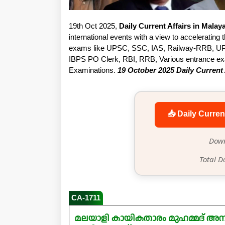
19th Oct 2025,
Daily Current Affairs in Malay
international events with a view to accelerating t
exams like UPSC, SSC, IAS, Railway-RRB, UP
IBPS PO Clerk, RBI, RRB, Various entrance exam
Examinations.
19 October 2025 Daily Current 
📥 Daily Curren
Down
Total D
CA-1711
മലയാളി കായികതാരം മുഹമ്മദ് അനസ