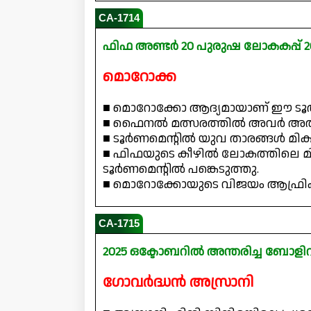
CA-1714
ഫിഫ അണ്ടർ 20 പുരുഷ ലോകകപ്പ് 
മൊറോക്ക
■ മൊറോക്കോ ആദ്യമായാണ് ഈ ടൂർണമ
■ ഫൈനൽ മത്സരത്തിൽ അവർ അതുല്
■ ടൂർണമെന്റിൽ യുവ താരങ്ങൾ മികച
■ ഫിഫയുടെ കീഴിൽ ലോകത്തിലെ മി
ടൂർണമെന്റിൽ പങ്കെടുത്തു.
■ മൊറോക്കോയുടെ വിജയം ആഫ്രിക
CA-1715
2025 ഒക്ടോബറിൽ അന്തരിച്ച ബോള
ഗോവർദ്ധൻ അസ്രാനി