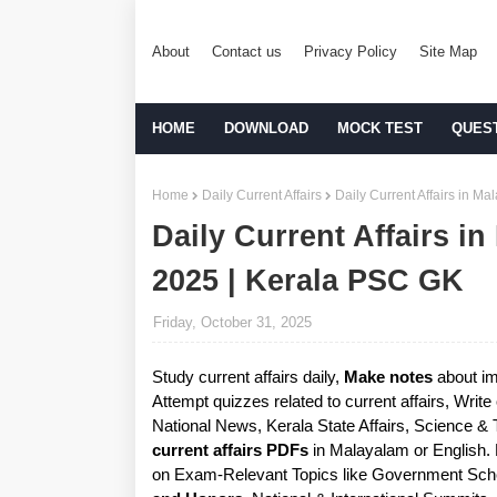
About
Contact us
Privacy Policy
Site Map
HOME
DOWNLOAD
MOCK TEST
QUES
Home
Daily Current Affairs
Daily Current Affairs in M
Daily Current Affairs i
2025 | Kerala PSC GK
Friday, October 31, 2025
Study current affairs daily,
Make notes
about im
Attempt quizzes related to current affairs, Writ
National News, Kerala State Affairs, Science &
current affairs PDFs
in Malayalam or English.
on Exam-Relevant Topics like Government Sche