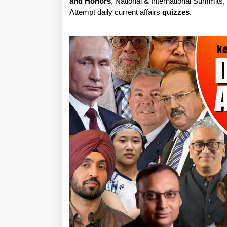
and Honors
, National & International Summits
Attempt daily current affairs
quizzes
.