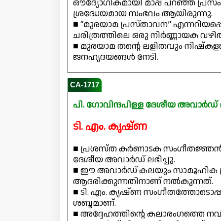
ഔദ്യോഗികമായി മാപ്പ് പറഞ്ഞ പ്രസം
ശ്രദ്ധേയമായ സംഭവം ആയിരുന്നു.
■ “മുരയാമ പ്രസ്താവന” എന്നറിയപ്പെ
ചരിത്രത്തിലെ ഒരു നിർണ്ണായക വഴിത്
■ മുരയാമ തന്റെ ലളിതവും നിഷ്കളങ
ജനഹൃദയങ്ങൾ നേടി.
CA-1717
പി. ഗോവിന്ദപിള്ള ദേശീയ അവാർഡ് ല
ടി. എം. കൃഷ്ണ
■ പ്രശസ്ത കർണാടക സംഗീതജ്ഞൻ ടി.
ദേശീയ അവാർഡ് ലഭിച്ചു.
■ ഈ അവാർഡ് കലയും സാമൂഹിക പ്ര
ആദരിക്കുന്നതിനാണ് നൽകുന്നത്.
■ ടി. എം. കൃഷ്ണ സംഗീതത്തോടൊപ
ശബ്ദമാണ്.
■ അദ്ദേഹത്തിന്റെ കലാരംഗത്തെ ന