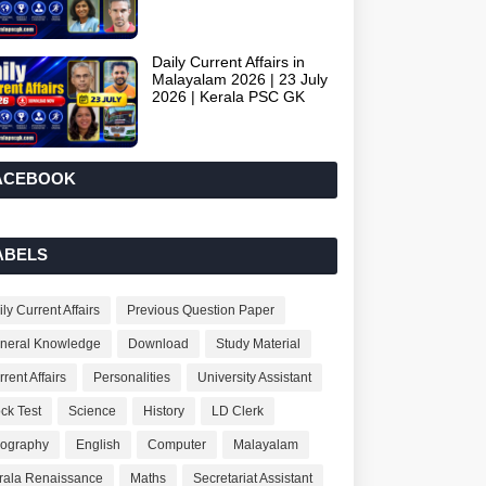
Daily Current Affairs in
Malayalam 2026 | 23 July
2026 | Kerala PSC GK
ACEBOOK
ABELS
ly Current Affairs
Previous Question Paper
neral Knowledge
Download
Study Material
rent Affairs
Personalities
University Assistant
ck Test
Science
History
LD Clerk
ography
English
Computer
Malayalam
rala Renaissance
Maths
Secretariat Assistant