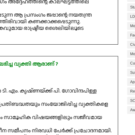
ഗം അദ്ദേഹത്തിന്റെ കാലഘട്ടത്തിലെ
St
ടുന്ന ആ പ്രസംഗം ജപ്പാന്റെ നയതന്ത്ര
LD
തിരിവായി കണക്കാക്കപ്പെടുന്നു.
Mo
്കവുമായ രാഷ്ട്രീയ ശൈലിയിലൂടെ
Fa
Civ
Mo
ഭിച്ച വ്യക്തി ആരാണ് ?
Cu
Su
Ap
 എം. കൃഷ്ണയ്ക്ക് പി. ഗോവിന്ദപിള്ള
Re
SC
തിബദ്ധതയും സംയോജിപ്പിച്ച വ്യക്തികളെ
Aw
്പം സാമൂഹിക വിഷയങ്ങളിലും സജീവമായ
വീന സമീപനം നിരവധി പേർക്ക് പ്രചോദനമായി.