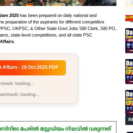
alam 2025
has been prepared on daily national and
he preparation of the aspirants for different competitive
PSC, UKPSC, & Other State Govt Jobs SBI Clerk, SBI PO,
s, state-level competitions, and all state PSC
Affairs
.
t Affairs - 19 Oct 2025 PDF
loads: loading...
ownloads: loading...
R
ിന്ടെ പേരിൽ സ്റ്റേഡിയം നിലവിൽ വരുന്നത്