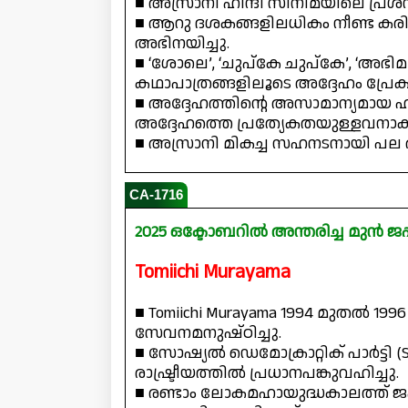
■ അസ്രാനി ഹിന്ദി സിനിമയിലെ പ്ര
■ ആറു ദശകങ്ങളിലധികം നീണ്ട കര
അഭിനയിച്ചു.
■ ‘ശോലെ’, ‘ചുപ്കേ ചുപ്കേ’, ‘അഭിമ
കഥാപാത്രങ്ങളിലൂടെ അദ്ദേഹം പ്രേ
■ അദ്ദേഹത്തിന്റെ അസാമാന്യമായ
അദ്ദേഹത്തെ പ്രത്യേകതയുള്ളവനാക്
■ അസ്രാനി മികച്ച സഹനടനായി പല
CA-1716
2025 ഒക്ടോബറിൽ അന്തരിച്ച മുൻ ജപ്
Tomiichi Murayama
■ Tomiichi Murayama 1994 മുതൽ 1996
സേവനമനുഷ്ഠിച്ചു.
■ സോഷ്യൽ ഡെമോക്രാറ്റിക് പാർട്ടി 
രാഷ്ട്രീയത്തിൽ പ്രധാനപങ്കുവഹിച്ചു.
■ രണ്ടാം ലോകമഹായുദ്ധകാലത്ത് ജ