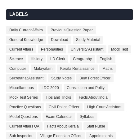
LABELS
Daily Current Affairs
Previous Question Paper
General Knowledge
Download
Study Material
Current Affairs
Personalities
University Assistant
Mock Test
Science
History
LD Clerk
Geography
English
Computer
Malayalam
Kerala Renaissance
Maths
Secretariat Assistant
Study Notes
Beat Forest Officer
Miscellaneous
LDC 2020
Constitution and Polity
Mock Test Series
Tips and Tricks
Facts About India
Practice Questions
Civil Police Officer
High Court Assistant
Model Questions
Exam Calendar
Syllabus
Current Affairs QA
Facts About Kerala
Staff Nurse
Sub Inspector
Village Extension Officer
Appointments