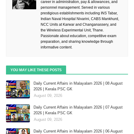
career in administration, pay & allowances, and
personnel management. Served in various
prestigious establishments including INS Tabar,
Indian Naval Hospital Nivarini, CABS Mankhurd,
NCC Units at Karwar and Changanassery, and
the Wireless Experimental Unit, Thane.
Passionate about education, competitive exam
preparation, and sharing knowledge through
informative content.
YOU MAY LIKE THESE POSTS
Daily Current Affairs in Malayalam 2026 | 08 August
2026 | Kerala PSC GK
August 09, 2026
Daily Current Affairs in Malayalam 2026 | 07 August
2026 | Kerala PSC GK
August 09, 2026
Daily Current Affairs in Malayalam 2026 | 06 August