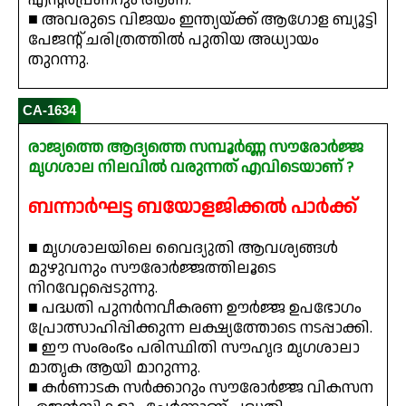
■ അവരുടെ വിജയം ഇന്ത്യയ്ക്ക് ആഗോള ബ്യൂട്ടി
പേജന്റ് ചരിത്രത്തിൽ പുതിയ അധ്യായം
തുറന്നു.
CA-1634
രാജ്യത്തെ ആദ്യത്തെ സമ്പൂർണ്ണ സൗരോർജ്ജ
മൃഗശാല നിലവിൽ വരുന്നത് എവിടെയാണ് ?
ബന്നാർഘട്ട ബയോളജിക്കൽ പാർക്ക്
■ മൃഗശാലയിലെ വൈദ്യുതി ആവശ്യങ്ങൾ
മുഴുവനും സൗരോർജ്ജത്തിലൂടെ
നിറവേറ്റപ്പെടുന്നു.
■ പദ്ധതി പുനർനവീകരണ ഊർജ്ജ ഉപഭോഗം
പ്രോത്സാഹിപ്പിക്കുന്ന ലക്ഷ്യത്തോടെ നടപ്പാക്കി.
■ ഈ സംരംഭം പരിസ്ഥിതി സൗഹൃദ മൃഗശാലാ
മാതൃക ആയി മാറുന്നു.
■ കർണാടക സർക്കാറും സൗരോർജ്ജ വികസന