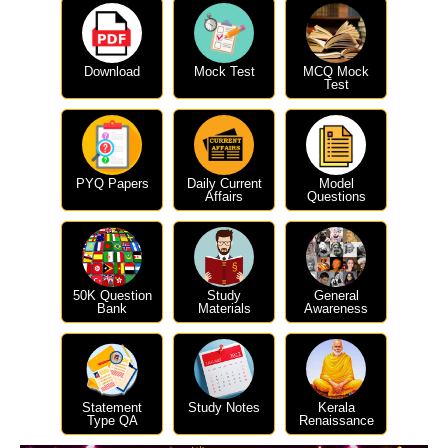
Download
Mock Test
MCQ Mock
Test
PYQ Papers
Daily Current
Model
Affairs
Questions
50K Question
Study
General
Bank
Materials
Awareness
Statement
Study Notes
Kerala
Type QA
Renaissance