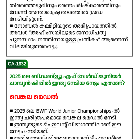
തിരഞ്ഞെടുപ്പിനും ഭരണപരിഷ്കാരത്തിനും
വേണ്ടി അന്താരാഷ്ട്ര തലത്തിൽ ശ്രദ്ധ
നേടിയിട്ടുണ്ട്.
■ നോബൽ കമ്മിറ്റിയുടെ അഭിപ്രായത്തിൽ,
അവൾ “അഹിംസയിലൂടെ ജനാധിപത്യ
പുനസ്ഥാപനത്തിനായുള്ള പ്രതീകം” ആണെന്ന്
വിലയിരുത്തപ്പെട്ടു.
CA-1632
2025 ലെ ബി.ഡബ്ള്യു.എഫ് വേൾഡ് ജൂനിയർ
ചാമ്പ്യൻഷിപ്പിൽ ഇന്ത്യ നേടിയ നേട്ടം ഏതാണ്?
വെങ്കല മെഡൽ
■ 2025 ലെ BWF World Junior Championships-ൽ
ഇന്ത്യ ചരിത്രപരമായ വെങ്കല മെഡൽ നേടി.
■ ഇന്ത്യയുടെ ടീം ഇവന്റ് വിഭാഗത്തിലാണ് ഈ
നേട്ടം നേടിയത്.
■ ഇത് ഇന്ത്യയ്ക്ക് ആദ്യമായാണ് ടീം ഇവന്റിൽ