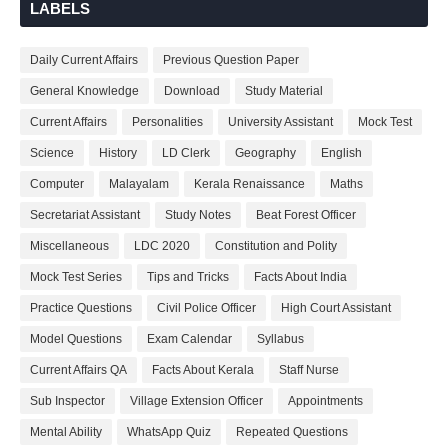
LABELS
Daily Current Affairs
Previous Question Paper
General Knowledge
Download
Study Material
Current Affairs
Personalities
University Assistant
Mock Test
Science
History
LD Clerk
Geography
English
Computer
Malayalam
Kerala Renaissance
Maths
Secretariat Assistant
Study Notes
Beat Forest Officer
Miscellaneous
LDC 2020
Constitution and Polity
Mock Test Series
Tips and Tricks
Facts About India
Practice Questions
Civil Police Officer
High Court Assistant
Model Questions
Exam Calendar
Syllabus
Current Affairs QA
Facts About Kerala
Staff Nurse
Sub Inspector
Village Extension Officer
Appointments
Mental Ability
WhatsApp Quiz
Repeated Questions