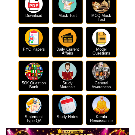
Download
Mock Test
MCQ Mock
Test
PYQ Papers
Daily Current
Model
Affairs
Questions
50K Question
Study
General
Bank
Materials
Awareness
Statement
Study Notes
Kerala
Type QA
Renaissance