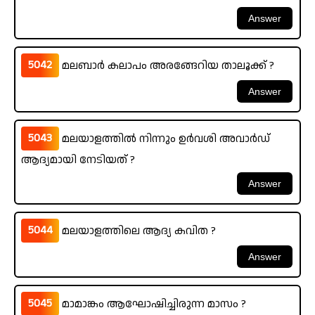
5042
മലബാർ കലാപം അരങ്ങേറിയ താലൂക്ക് ?
5043
മലയാളത്തിൽ നിന്നും ഉർവശി അവാർഡ്
ആദ്യമായി നേടിയത് ?
5044
മലയാളത്തിലെ ആദ്യ കവിത ?
5045
മാമാങ്കം ആഘോഷിച്ചിരുന്ന മാസം ?