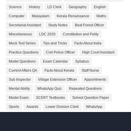
Science
History
LD Clerk
Geography
English
Computer
Malayalam
Kerala Renaissance
Maths
Secretariat Assistant
Study Notes
Beat Forest Officer
Miscellaneous
LDC 2020
Constitution and Polity
Mock Test Series
Tips and Tricks
Facts About India
Practice Questions
Civil Police Officer
High Court Assistant
Model Questions
Exam Calendar
Syllabus
Current Affairs QA
Facts About Kerala
Staff Nurse
Sub Inspector
Village Extension Officer
Appointments
Mental Ability
WhatsApp Quiz
Repeated Questions
Model Exam
SCERT Textbooks
Solved Question Paper
Sports
Awards
Lower Division Clerk
WhatsApp