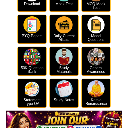
Download
Mock Test
MCQ Mock
Test
PYQ Papers
Daily Current
Model
Affairs
Questions
50K Question
Study
General
Bank
Materials
Awareness
Statement
Study Notes
Kerala
Type QA
Renaissance