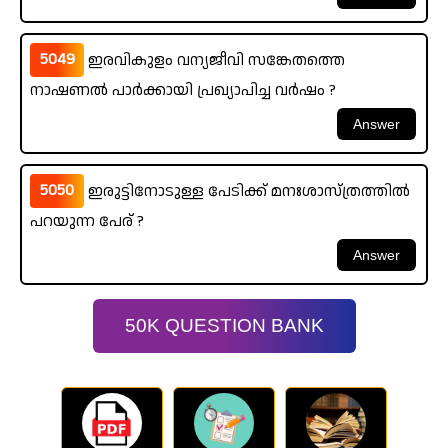
5049
ഇരവികുളം വന്യജീവി സങ്കേതത്തെ
നാഷണൽ പാർക്കായി പ്രഖ്യാപിച്ച വർഷം ?
5050
ഇരുട്ടിനോടുള്ള പേടിക്ക് മനഃശാസ്ത്രത്തിൽ
പറയുന്ന പേര് ?
50K QUESTION BANK