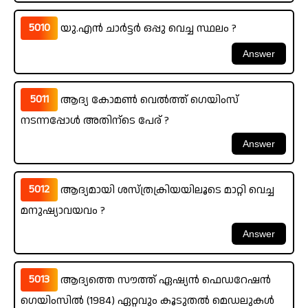
5010
യു.എൻ ചാർട്ടർ ഒപ്പു വെച്ച സ്ഥലം ?
5011
ആദ്യ കോമൺ വെൽത്ത് ഗെയിംസ്
നടന്നപ്പോൾ അതിന്ടെ പേര് ?
5012
ആദ്യമായി ശസ്ത്രക്രിയയിലൂടെ മാറ്റി വെച്ച
മനുഷ്യാവയവം ?
5013
ആദ്യത്തെ സൗത്ത് ഏഷ്യൻ ഫെഡറേഷൻ
ഗെയിംസിൽ (1984) ഏറ്റവും കൂടുതൽ മെഡലുകൾ