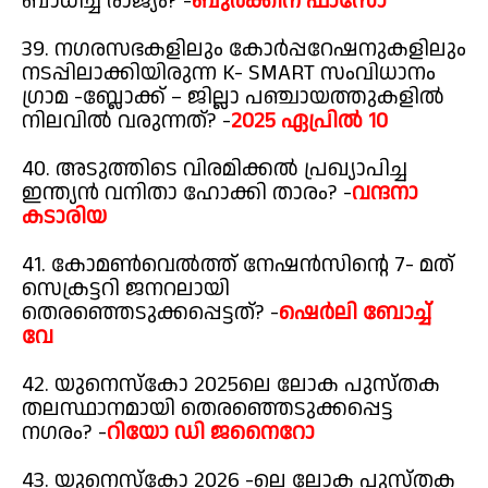
ബാധിച്ച രാജ്യം? -
ബുർക്കിന ഫാസോ
39. നഗരസഭകളിലും കോർപ്പറേഷനുകളിലും
നടപ്പിലാക്കിയിരുന്ന K- SMART സംവിധാനം
ഗ്രാമ -ബ്ലോക്ക് – ജില്ലാ പഞ്ചായത്തുകളിൽ
നിലവിൽ വരുന്നത്? -
2025 ഏപ്രിൽ 10
40. അടുത്തിടെ വിരമിക്കൽ പ്രഖ്യാപിച്ച
ഇന്ത്യൻ വനിതാ ഹോക്കി താരം? -
വന്ദനാ
കടാരിയ
41. കോമൺവെൽത്ത് നേഷൻസിന്റെ 7- മത്
സെക്രട്ടറി ജനറലായി
തെരഞ്ഞെടുക്കപ്പെട്ടത്? -
ഷെർലി ബോച്ച്
വേ
42. യുനെസ്കോ 2025ലെ ലോക പുസ്തക
തലസ്ഥാനമായി തെരഞ്ഞെടുക്കപ്പെട്ട
നഗരം? -
റിയോ ഡി ജനൈറോ
43. യുനെസ്കോ 2026 -ലെ ലോക പുസ്തക