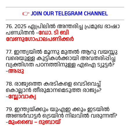
👉
JOIN OUR TELEGRAM CHANNEL
76. 2025 ഏപ്രിലിൽ അന്തരിച്ച പ്രമുഖ ഭാഷാ
പണ്ഡിതൻ -
ഡോ. ടി ബി
വേണുഗോപാലപണിക്കർ
77. ഇന്ത്യയിൽ മൂന്നു മുതൽ ആറു വയസ്സു
വരെയുള്ള കുട്ടികൾക്കായി അവതരിപ്പിച്ച
വ്യക്തിഗത പഠനത്തിനുള്ള എഐ ട്യൂട്ടർ?
-
അപ്പു
78. രാജ്യത്തെ കരടികളെ വെടിവെച്ച്
കൊല്ലാൻ തീരുമാനമെടുത്ത രാജ്യം?
-
സ്ലോവാക്യ
79. ഇന്ത്യയ്ക്കും യുഎഇ ക്കും ഇടയിൽ
അണ്ടർവാട്ടർ ട്രെയിൻ നിലവിൽ വരുന്നത്?
-
മുംബൈ – ദുബായ്