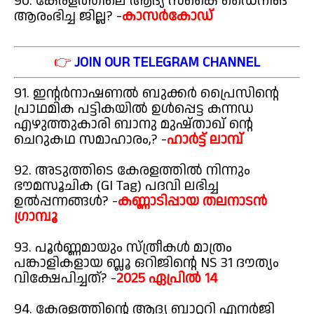
90. കേരളത്തിലെ ആദ്യ സ്കൈ ഡൈനിങ്
ആരംഭിച്ച ജില്ല? -
കാസർകോഡ്
👉
JOIN OUR TELEGRAM CHANNEL
91. ഇന്റർനാഷണൽ ബുക്കർ പ്രൈസിന്റെ
പ്രാഥമിക പട്ടികയിൽ ഉൾപ്പെട്ട കന്നഡ
എഴുത്തുകാരി ബാനു മുഷ്താഖ് ന്റെ
ചെറുകഥ സമാഹാരം,? -
ഹാർട്ട് ലാമ്പ്
92. അടുത്തിടെ കേരളത്തിൽ നിന്നും
ഭൗമസൂചിക (GI Tag) പദവി ലഭിച്ച
ഉൽപ്പന്നങ്ങൾ? -
കണ്ണാടിപ്പായ തലനാടൻ
ഗ്രാമ്പൂ
93. പൂർണ്ണമായും സ്ത്രീകൾ മാത്രം
പങ്കാളികളായ ബ്ലൂ ഒറിജിന്റെ NS 31 ദൗത്യം
വിക്ഷേപിച്ചത്? -
2025 ഏപ്രിൽ 14
94. കേരളത്തിന്റെ ആദ്യ ബാറ്ററി എനർജി