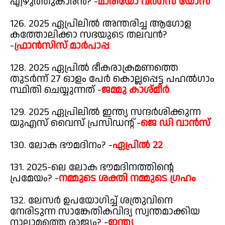
എഴുത്തുകാരൻ? -
മാരിയോ വർഗസ് യോസ
126. 2025 ഏപ്രിലിൽ അന്തരിച്ച ആഗോള
കത്തോലിക്കാ സഭയുടെ തലവൻ?
-
ഫ്രാൻസിസ് മാർപാപ്പ
128. 2025 ഏപ്രിൽ ഭീകരാക്രമണത്തെ
തുടർന്ന് 27 ഓളം പേർ കൊല്ലപ്പെട്ട പഹൽഗാം
സ്ഥിതി ചെയ്യുന്നത് -
ജമ്മു കാശ്മീർ
129. 2025 ഏപ്രിലിൽ ഇന്ത്യ സന്ദർശിക്കുന്ന
യുഎസ് വൈസ് പ്രസിഡന്റ് -
ജെ ഡി വാൻസ്
130. ലോക ഭൗമദിനം? -
ഏപ്രിൽ 22
131. 2025-ലെ ലോക ഭൗമദിനത്തിന്റെ
പ്രമേയം? -
നമ്മുടെ ശക്തി നമ്മുടെ ഗ്രഹം
132. ലേസർ ഉപയോഗിച്ച് ശത്രുവിനെ
നേരിടുന്ന സാങ്കേതികവിദ്യ സ്വന്തമാക്കിയ
നാലാമത്തെ രാജ്യം? -
ഇന്ത്യ