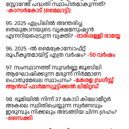
സ്റ്റോറേജ് പദ്ധതി സ്ഥാപിതമാകുന്നത്?
-
കാസർകോട് (മൈലാട്ടി)
95. 2025 ഏപ്രിലിൽ അന്തരിച്ച
തെലുങ്കാനയുടെ വൃക്ഷമനുഷ്യൻ
എന്നറിയപ്പെടുന്ന വ്യക്തി? -
ദാരിപ്പള്ളി രാമയ്യ
96. 2025 -ൽ മൈക്രോസോഫ്റ്റ്
രൂപീകൃതമായിട്ട് എത്ര വർഷം? -
50 വർഷം
97. സംസ്ഥാനത്ത് സുവർണ്ണ ജൂബിലി
ആഘോഷിക്കുന്ന മരുന്ന് നിർമ്മാണ
പൊതുമേഖല സ്ഥാപനം? -
കേരള ഡ്രഗ്സ്സ്
ആൻഡ് ഫാർമസ്യൂട്ടിക്കൽ ലിമിറ്റഡ്
98. ഭൂമിയിൽ നിന്ന് 37 കോടി കിലോമീറ്റർ
അകലെ സ്ഥിതിചെയ്യുന്ന സ്വർണവും
ഇരുമ്പും നിക്കലും അടങ്ങിയ ചിന്ന ഗ്രഹം?
-
സൈക്കി