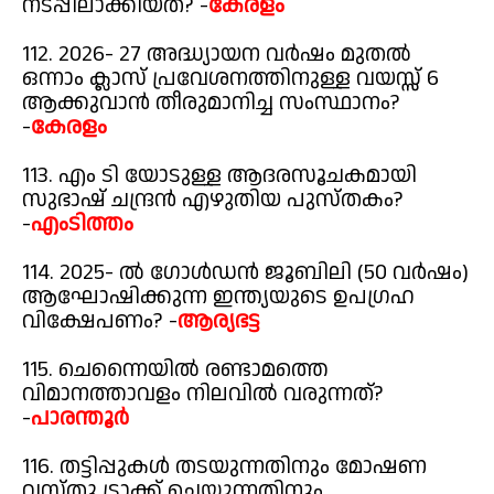
നടപ്പിലാക്കിയത്? -
കേരളം
112. 2026- 27 അദ്ധ്യായന വർഷം മുതൽ
ഒന്നാം ക്ലാസ് പ്രവേശനത്തിനുള്ള വയസ്സ് 6
ആക്കുവാൻ തീരുമാനിച്ച സംസ്ഥാനം?
-
കേരളം
113. എം ടി യോടുള്ള ആദരസൂചകമായി
സുഭാഷ് ചന്ദ്രൻ എഴുതിയ പുസ്തകം?
-
എംടിത്തം
114. 2025- ൽ ഗോൾഡൻ ജൂബിലി (50 വർഷം)
ആഘോഷിക്കുന്ന ഇന്ത്യയുടെ ഉപഗ്രഹ
വിക്ഷേപണം? -
ആര്യഭട്ട
115. ചെന്നൈയിൽ രണ്ടാമത്തെ
വിമാനത്താവളം നിലവിൽ വരുന്നത്?
-
പാരന്തൂർ
116. തട്ടിപ്പുകൾ തടയുന്നതിനും മോഷണ
വസ്തു ട്രാക്ക് ചെയ്യുന്നതിനും