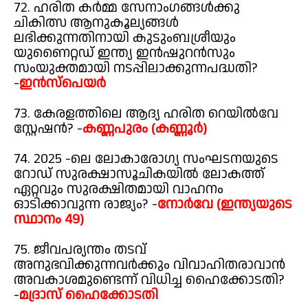
72. ഹരിത കർമ്മ സേനാംഗങ്ങൾക്കു
ചികിത്സ ആനുകൂല്യങ്ങൾ
ലഭിക്കുന്നതിനായി കുടുംബശ്രീയും
യുണൈറ്റഡ് ഇന്ത്യ ഇൻഷുറൻസും
സംയുക്തമായി നടപ്പിലാക്കുന്നപദ്ധതി?
-
ഇൻസ്പെയർ
73. കേരളത്തിലെ ആദ്യ ഹരിത റെയിൽവേ
സ്റ്റേഷൻ? -
കണ്ണപുരം (കണ്ണൂർ)
74. 2025 -ലെ ലോകാരോഗ്യ സംഘടനയുടെ
റോഡ് സുരക്ഷാസൂചികയിൽ ലോകത്ത്
ഏറ്റവും സുരക്ഷിതമായി വാഹനം
ഓടിക്കാവുന്ന രാജ്യം? -
നോർവേ (ഇന്ത്യയുടെ
സ്ഥാനം 49)
75. ജീവപര്യന്തം തടവ്
അനുഭവിക്കുന്നവർക്കും വിവാഹിതരാവാൻ
അവകാശമുണ്ടെന്ന് വിധിച്ച ഹൈക്കോടതി?
-
മദ്രാസ് ഹൈക്കോടതി