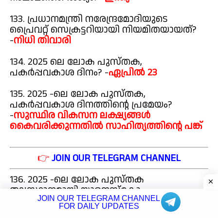
133. പ്രധാനമന്ത്രി നരേന്ദ്രമോദിയുടെ
പ്രൈവറ്റ് സെക്രട്ടറിയായി നിയമിതയായത്?
-
നിധി തിവാരി
134. 2025 ലെ ലോക പുസ്തക,
പകർപ്പവകാശ ദിനം? -
ഏപ്രിൽ 23
135. 2025 -ലെ ലോക പുസ്തക,
പകർപ്പവകാശ ദിനത്തിന്റെ പ്രമേയം?
-
സുസ്ഥിര വികസന ലക്ഷ്യങ്ങൾ
കൈവരിക്കുന്നതിൽ സാഹിത്യത്തിന്റെ പങ്ക്
👉
JOIN OUR TELEGRAM CHANNEL
136. 2025 -ലെ ലോക പുസ്തക
തലസ്ഥാനമായി യുനെസ്കോ
തിരഞ്ഞെടുക്കപ്പെട്ട നഗരം? -
JOIN OUR TELEGRAM CHANNEL
റിയോ ഡി
FOR DAILY UPDATES
ജനീറോ (ബ്രസീൽ)