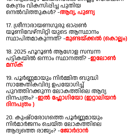
കേന്ദ്രം വികസിപ്പിച്ച പുതിയ
നെൽവിത്തുകൾ? -
ആദ്യ, പുണ്യ
17. ശ്രീനാരായണഗുരു ഓപ്പൺ
യൂണിവേഴ്സിറ്റി യുടെ ആസ്ഥാനം
സ്ഥാപിതമാകുന്നത്? -
മുണ്ടയ്ക്കൽ (കൊല്ലം)
18. 2025 ഹൂറൂൺ ആഗോള സമ്പന്ന
പട്ടികയിൽ ഒന്നാം സ്ഥാനത്ത്? -
ഇലോൺ
മസ്ക്
19. പൂർണ്ണമായും നിർമ്മിത ബുദ്ധി
സാങ്കേതികവിദ്യ ഉപയോഗിച്ച്
പുറത്തിറക്കുന്ന ലോകത്തിലെ ആദ്യ
ദിനപത്രം? -
ഇൽ ഫ്ലോഗിയോ (ഇറ്റാലിയൻ
ദിനപത്രം )
20. കുഷ്ഠരോഗത്തെ പൂർണ്ണമായും
നിർമാർജനം ചെയ്ത ലോകത്തിലെ
ആദ്യത്തെ രാജ്യം? -
ജോർദാൻ