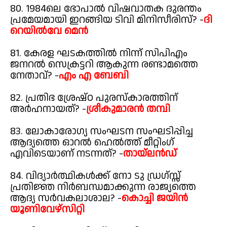
80. 1984ലെ ഭോപാൽ വിഷവാതക ദുരന്തം
പ്രമേയമായി ഇറങ്ങിയ ടിവി മിനിസീരിസ്? -
ദി
റെയിൽവേ മെൻ
81. കേരള ഘടകത്തിൽ നിന്ന് സിപിഎം
ജനറൽ സെക്രട്ടറി ആകുന്ന രണ്ടാമത്തെ
നേതാവ്? -
എം എ ബേബി
82. പ്രതിഭ ശ്രേഷ്ഠ പുരസ്കാരത്തിന്
അർഹനായത്? -
ശ്രീകുമാരൻ തമ്പി
83. ലോകാരോഗ്യ സംഘടന സംഘടിപ്പിച്ച
ആദ്യത്തെ ഓറൽ ഹെൽത്ത് മീറ്റിംഗ്
എവിടെയാണ് നടന്നത്? -
തായ്ലൻഡ്
84. വിദ്യാർത്ഥികൾക്ക് നോ ടു ഡ്രഗ്സ്സ്
പ്രതിജ്ഞ നിർബന്ധമാക്കുന്ന രാജ്യത്തെ
ആദ്യ സർവകലാശാല? -
കൊച്ചി ജയിൻ
യൂണിവേഴ്സിറ്റി