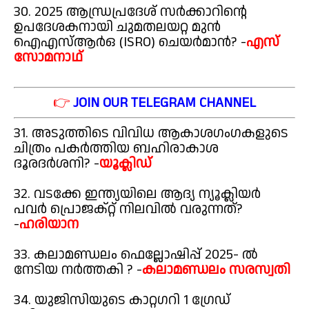
30. 2025 ആന്ധ്രപ്രദേശ് സർക്കാറിന്റെ
ഉപദേശകനായി ചുമതലയറ്റ മുൻ
ഐഎസ്ആർഒ (ISRO) ചെയർമാൻ? -
എസ്
സോമനാഥ്
👉
JOIN OUR TELEGRAM CHANNEL
31. അടുത്തിടെ വിവിധ ആകാശഗംഗകളുടെ
ചിത്രം പകർത്തിയ ബഹിരാകാശ
ദൂരദർശനി? -
യൂക്ലിഡ്
32. വടക്കേ ഇന്ത്യയിലെ ആദ്യ ന്യൂക്ലിയർ
പവർ പ്രൊജക്റ്റ് നിലവിൽ വരുന്നത്?
-
ഹരിയാന
33. കലാമണ്ഡലം ഫെല്ലോഷിപ്പ് 2025- ൽ
നേടിയ നർത്തകി ? -
കലാമണ്ഡലം സരസ്വതി
34. യുജിസിയുടെ കാറ്റഗറി 1 ഗ്രേഡ്