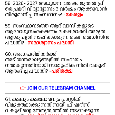
58. 2026- 2027 അധ്യയന വർഷം മുതൽ പ്രീ
പ്രൈമറി വിദ്യാഭ്യാസം 3 വർഷം ആക്കുവാൻ
തീരുമാനിച്ച സംസ്ഥാനം? -
കേരളം
59. സംസ്ഥാനത്തെ ആദിവാസികളുടെ
ആരോഗ്യസംരക്ഷണം ലക്ഷ്യമാക്കി അമൃത
ആശുപത്രി നടപ്പിലാക്കുന്ന ടെലി മെഡിസിൻ
പദ്ധതി? -
സമാശ്വാസം പദ്ധതി
60. അംഗപരിമിതർക്ക്
അടിയന്തരഘട്ടങ്ങളിൽ സഹായം
നൽകുന്നതിനായി സാമൂഹിക നീതി വകുപ്പ്
ആരംഭിച്ച പദ്ധതി? -
പരിരക്ഷ
👉
JOIN OUR TELEGRAM CHANNEL
61. കടലും കടലോരവും പ്ലാസ്റ്റിക്
വിമുക്തമാക്കുന്നതിനായി ഫിഷറീസ്
വകുപ്പിന്റെ നേതൃത്വത്തിൽ നടപ്പാക്കുന്ന