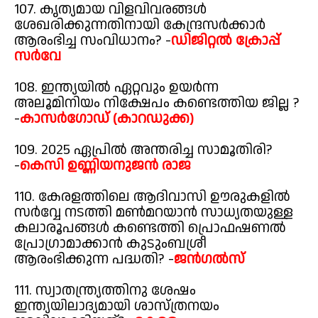
107. കൃത്യമായ വിളവിവരങ്ങൾ
ശേഖരിക്കുന്നതിനായി കേന്ദ്രസർക്കാർ
ആരംഭിച്ച സംവിധാനം? -
ഡിജിറ്റൽ ക്രോപ്പ്
സർവേ
108. ഇന്ത്യയിൽ ഏറ്റവും ഉയർന്ന
അലൂമിനിയം നിക്ഷേപം കണ്ടെത്തിയ ജില്ല ?
-
കാസർഗോഡ് (കാറഡുക്ക)
109. 2025 ഏപ്രിൽ അന്തരിച്ച സാമൂതിരി?
-
കെസി ഉണ്ണിയനുജൻ രാജ
110. കേരളത്തിലെ ആദിവാസി ഊരുകളിൽ
സർവ്വേ നടത്തി മൺമറയാൻ സാധ്യതയുള്ള
കലാരൂപങ്ങൾ കണ്ടെത്തി പ്രൊഫഷണൽ
പ്രോഗ്രാമാക്കാൻ കുടുംബശ്രീ
ആരംഭിക്കുന്ന പദ്ധതി? -
ജൻഗൽസ്
111. സ്വാതന്ത്ര്യത്തിനു ശേഷം
ഇന്ത്യയിലാദ്യമായി ശാസ്ത്രനയം