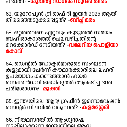
പദ്ധതി? -
ശുചിത്വ സാഗരം സുന്ദര തീരം
62. യൂറോപ്യൻ ട്രീ ഓഫ് ദി ഇയർ 2025 ആയി
തിരഞ്ഞെടുക്കപ്പെട്ടത്? -
ബീച്ച് മരം
63. ഒറ്റത്തവണ ഏറ്റവും കൂടുതൽ സമയം
ബഹിരാകാശത്ത് ചെലവഴിച്ചതിന്റെ
റെക്കോർഡ് നേടിയത്? -
വലേറിയ പൊളിയാ
കോവ്
64. ഡെന്റൽ ഡോക്ടർമാരുടെ സംഘടന
കളുമായി ചേർന്ന് കൗമാരക്കാരിലെ ലഹരി
ഉപയോഗം കണ്ടെത്താൻ ഹയർ
സെക്കൻഡറി അധികൃതർ ആരംഭിച്ച ദന്ത
പരിശോധന? -
മുക്തി
65. ഇന്ത്യയിലെ ആദ്യ ഗ്രഫീൻ ഇന്നൊവേഷൻ
സെന്റർ നിലവിൽ വരുന്നത്? -
കളമശ്ശേരി
66. നിയമസഭയിൽ ആംഗ്യഭാഷ
നടപ്പിലാക്കുന്ന ഇന്ത്യയിലെ ആദ്യ