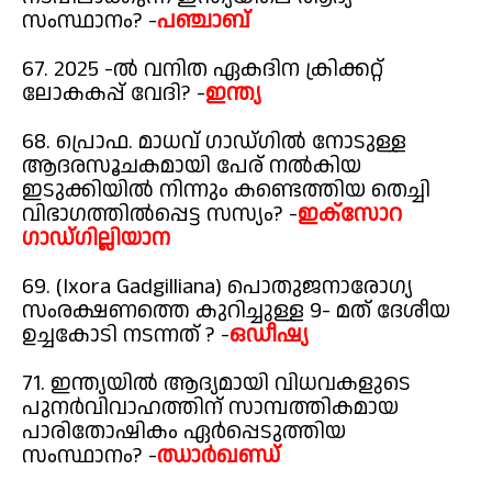
സംസ്ഥാനം? -
പഞ്ചാബ്
67. 2025 -ൽ വനിത ഏകദിന ക്രിക്കറ്റ്
ലോകകപ്പ് വേദി? -
ഇന്ത്യ
68. പ്രൊഫ. മാധവ് ഗാഡ്ഗിൽ നോടുള്ള
ആദരസൂചകമായി പേര് നൽകിയ
ഇടുക്കിയിൽ നിന്നും കണ്ടെത്തിയ തെച്ചി
വിഭാഗത്തിൽപ്പെട്ട സസ്യം? -
ഇക്സോറ
ഗാഡ്ഗില്ലിയാന
69. (Ixora Gadgilliana) പൊതുജനാരോഗ്യ
സംരക്ഷണത്തെ കുറിച്ചുള്ള 9- മത് ദേശീയ
ഉച്ചകോടി നടന്നത് ? -
ഒഡീഷ്യ
71. ഇന്ത്യയിൽ ആദ്യമായി വിധവകളുടെ
പുനർവിവാഹത്തിന് സാമ്പത്തികമായ
പാരിതോഷികം ഏർപ്പെടുത്തിയ
സംസ്ഥാനം? -
ഝാർഖണ്ഡ്