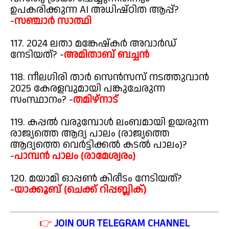
ഉപകരിക്കുന്ന AI അധിഷ്ഠിത ആപ്പ്?
-
സഞ്ചാർ സാത്ഥി
117. 2024 ലതാ മങ്കേഷ്കർ അവാർഡ്
നേടിയത്? -
അമിതാബ് ബച്ചൻ
118. നീലഗിരി താർ സെൻസസ് നടത്തുവാൻ
2025 കേരളവുമായി പങ്കുചേരുന്ന
സംസ്ഥാനം? -
തമിഴ്നാട്
119. കപ്പൽ വരുമ്പോൾ ലംബമായി ഉയരുന്ന
രാജ്യത്തെ ആദ്യ പാലം (രാജ്യത്തെ
ആദ്യത്തെ വെർട്ടിക്കൽ കടൽ പാലം)?
-
പാമ്പൻ പാലം (രാമേശ്വരം)
120. മയാമി ഓപ്പൺ കിരീടം നേടിയത്?
-
യാക്കൂബ് (ചെക്ക് റിപ്പബ്ലിക്)
👉
JOIN OUR TELEGRAM CHANNEL