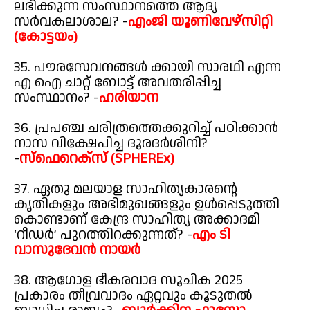
ലഭിക്കുന്ന സംസ്ഥാനത്തെ ആദ്യ
സർവകലാശാല? -
എംജി യൂണിവേഴ്സിറ്റി
(കോട്ടയം)
35. പൗരസേവനങ്ങൾ ക്കായി സാരഥി എന്ന
എ ഐ ചാറ്റ് ബോട്ട് അവതരിപ്പിച്ച
സംസ്ഥാനം? -
ഹരിയാന
36. പ്രപഞ്ച ചരിത്രത്തെക്കുറിച്ച് പഠിക്കാൻ
നാസ വിക്ഷേപിച്ച ദൂരദർശിനി?
-
സ്ഫെറെക്സ് (SPHEREx)
37. ഏതു മലയാള സാഹിത്യകാരന്റെ
കൃതികളും അഭിമുഖങ്ങളും ഉൾപ്പെടുത്തി
കൊണ്ടാണ് കേന്ദ്ര സാഹിത്യ അക്കാദമി
‘റീഡർ’ പുറത്തിറക്കുന്നത്? -
എം ടി
വാസുദേവൻ നായർ
38. ആഗോള ഭീകരവാദ സൂചിക 2025
പ്രകാരം തീവ്രവാദം ഏറ്റവും കൂടുതൽ