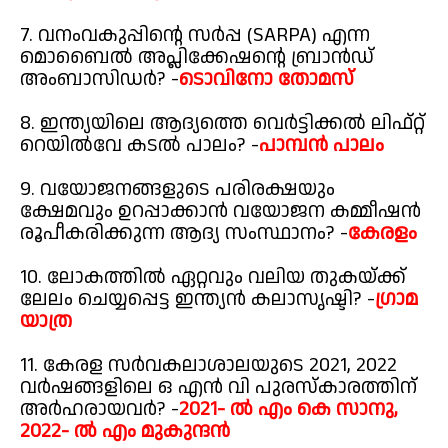
7. വനംവകുപ്പിന്റെ സർപ്പ (SARPA) എന്ന
മൊബൈൽ അപ്ലിക്കേഷന്റെ ബ്രാൻഡ്
അംബാസിഡർ? -
ടൊവിനോ തോമസ്
8. ഇന്ത്യയിലെ ആദ്യത്തെ വെർട്ടിക്കൽ ലിഫ്റ്റ്
റെയിൽവേ കടൽ പാലം? -
പാമ്പൻ പാലം
9. വയോജനങ്ങളുടെ പരിരക്ഷയും
ക്ഷേമവും ഉറപ്പാക്കാൻ വയോജന കമ്മീഷൻ
രൂപീകരിക്കുന്ന ആദ്യ സംസ്ഥാനം? -
കേരളം
10. ലോകത്തിൽ ഏറ്റവും വലിയ തുകയ്ക്ക്
ലേലം ചെയ്യപ്പെട്ട ഇന്ത്യൻ കലാസൃഷ്ടി? -
ഗ്രാമ
യാത്ര
11. കേരള സർവകലാശാലയുടെ 2021, 2022
വർഷങ്ങളിലെ ഒ എൻ വി പുരസ്കാരത്തിന്
അർഹരായവർ? -
2021- ൽ എം കെ സാനു,
2022- ൽ എം മുകുന്ദൻ