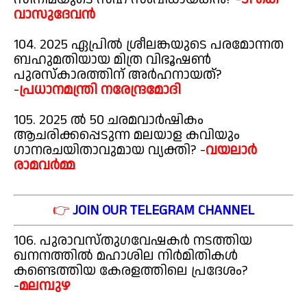
വാസുദേവൻ
104. 2025 ഏപ്രിൽ ശ്രീലങ്കയുടെ പരമോന്നത
ബഹുമതിയായ മിത്ര വിഭൂഷൺ
പുരസ്കാരത്തിന് അർഹനായത്?
-
പ്രധാനമന്ത്രി നരേന്ദ്രമോദി
105. 2025 ൽ 50 ചരമവാർഷികം
ആചരിക്കപ്പെടുന്ന മലയാള കവിയും
ഗാനരചയിതാവുമായ വ്യക്തി? -
വയലാർ
രാമവർമ്മ
👉
JOIN OUR TELEGRAM CHANNEL
106. പുരാവസ്തുഗവേഷകർ നടത്തിയ
ഖനനത്തിൽ മഹാശില നിർമിതികൾ
കണ്ടെത്തിയ കേരളത്തിലെ പ്രദേശം?
-
മലമ്പുഴ