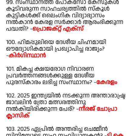
99. സംസ്ഥാനത്ത് പോക്സോ കേസുകൾ
കൂടിവരുന്ന സാഹചര്യത്തിൽ സ്കൂൾ
കുട്ടികൾക്ക് ലൈംഗിക വിദ്യാഭ്യാസം
നൽകാൻ കേരള സർക്കാർ ആരംഭിക്കുന്ന
പദ്ധതി? -
പ്രൊജക്റ്റ് എക്സ്
100. ഹിമപ്പുലിയെ ദേശീയ ചിഹ്നമായി
ഔദ്യോഗികമായി പ്രഖ്യാപിച്ച രാജ്യം?
-
കിർഗിസ്ഥാൻ
101. മികച്ച ക്ഷയരോഗ നിവാരണ
പ്രവർത്തനങ്ങൾക്കുള്ള ദേശീയ
പുരസ്കാരം ലഭിച്ച സംസ്ഥാനം? -
കേരളം
102. 2025 ഇന്ത്യയിൽ നടക്കുന്ന അന്താരാഷ്ട്ര
ജാവലിൻ ത്രോ മത്സരത്തിനു
നൽകിയിരിക്കുന്ന പേര്? -
നീരജ് ചോപ്രാ
ക്ലാസിക്
103. 2025 ഏപ്രിൽ അന്തരിച്ച ചെമ്മീൻ
സിനിമയുടെ സഹ സംവിധായകൻ? -
ടി കെ