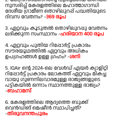
നുസരിച്ച് കേരളത്തിലെ മഹാത്മാഗാന്ധി
ദേശീയ ഗ്രാമീണ തൊഴിലുറപ്പ് പദ്ധതിയുടെ
ദിവസ വേതനം? -
369 രൂപ
3. ഏറ്റവും കൂടുതൽ തൊഴിലുറപ്പു വേതനം
ലഭിക്കുന്ന സംസ്ഥാനം -
ഹരിയാന 400 രൂപ
4. ഏറ്റവും പുതിയ റിപ്പോർട്ട് പ്രകാരം
സൗരയൂഥത്തിൽ ഏറ്റവും അധികം
ഉപഗ്രഹങ്ങൾ ഉള്ള ഗ്രഹം? -
ശനി
5. IQAir ന്റെ 2024-ലെ വേൾഡ് എയർ ക്വാളിറ്റി
റിപ്പോർട്ട് പ്രകാരം ലോകത്ത് ഏറ്റവും മികച്ച
വായു ഗുണനിലവാരമുള്ള രാജ്യങ്ങളുടെ
പട്ടികയിൽ ഒന്നാം സ്ഥാനത്തുള്ള രാജ്യം?
-
ബഹാമസ്
6. കേരളത്തിലെ ആദ്യത്തെ ബുക്ക്
വെൻഡിങ് മെഷീൻ സ്ഥാപിച്ചത്?
-
തിരുവനന്തപുരം