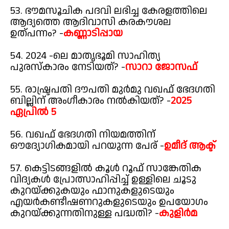
53. ഭൗമസൂചിക പദവി ലഭിച്ച കേരളത്തിലെ
ആദ്യത്തെ ആദിവാസി കരകൗശല
ഉത്പന്നം? -
കണ്ണാടിപ്പായ
54. 2024 -ലെ മാതൃഭൂമി സാഹിത്യ
പുരസ്കാരം നേടിയത്? -
സാറാ ജോസഫ്
55. രാഷ്ട്രപതി ദൗപതി മുർമു വഖഫ് ഭേദഗതി
ബില്ലിന് അംഗീകാരം നൽകിയത്? -
2025
ഏപ്രിൽ 5
56. വഖഫ് ഭേദഗതി നിയമത്തിന്
ഔദ്യോഗികമായി പറയുന്ന പേര് -
ഉമീദ് ആക്ട്
57. കെട്ടിടങ്ങളിൽ കൂൾ റൂഫ് സാങ്കേതിക
വിദ്യകൾ പ്രോത്സാഹിപ്പിച്ച് ഉള്ളിലെ ചൂടു
കുറയ്ക്കുകയും ഫാനുകളുടെയും
എയർകണ്ടീഷണറുകളുടെയും ഉപയോഗം
കുറയ്ക്കുന്നതിനുള്ള പദ്ധതി? -
കുളിർമ