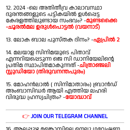
12. 2024 -ലെ അതിതീവ്ര കാലാവസ്ഥാ
ദുരന്തങ്ങളുടെ പട്ടികയിൽ ഉൾപ്പെട്ട
കേരളത്തിലുണ്ടായ സംഭവം? -
മുണ്ടക്കൈ
-ചൂരൽമല ഉരുൾപൊട്ടൽ (വയനാട്)
13. ലോക ബാല പുസ്തക ദിനം? -
ഏപ്രിൽ 2
14. മലയാള സിനിമയുടെ പിതാവ്
എന്നറിയപ്പെടുന്ന ജെ സി ഡാനിയേലിന്റെ
പ്രതിമ സ്ഥാപിതമാകുന്നത് -
ചിത്രാഞ്ജലി
സ്റ്റുഡിയോ (തിരുവനന്തപുരം)
15. മോഹൻലാൽ ( സിനിമാതാരം) ബ്രാൻഡ്
അംബാസിഡർ ആയി എത്തിയ ലഹരി
വിരുദ്ധ ഹ്രസ്വചിത്രം? -
യോദ്ധാവ്
👉
JOIN OUR TELEGRAM CHANNEL
16. ആലപ്പുഴ മങ്കൊമ്പിലെ നെല്ലു ഗവേഷണ