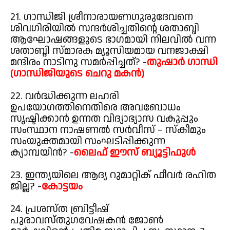
21. ഗാന്ധിജി ശ്രീനാരായണഗുരുദേവനെ
ശിവഗിരിയിൽ സന്ദർശിച്ചതിന്റെ ശതാബ്ദി
ആഘോഷങ്ങളുടെ ഭാഗമായി നിലവിൽ വന്ന
ശതാബ്ദി സ്മാരക മ്യൂസിയമായ വനജാക്ഷി
മന്ദിരം നാടിനു സമർപ്പിച്ചത്? -
തുഷാർ ഗാന്ധി
(ഗാന്ധിജിയുടെ ചെറു മകൻ)
22. വർദ്ധിക്കുന്ന ലഹരി
ഉപയോഗത്തിനെതിരെ അവബോധം
സൃഷ്ടിക്കാൻ ഉന്നത വിദ്യാഭ്യാസ വകുപ്പും
സംസ്ഥാന നാഷണൽ സർവീസ് – സ്കീമും
സംയുക്തമായി സംഘടിപ്പിക്കുന്ന
ക്യാമ്പയിൻ? -
ലൈഫ് ഈസ് ബ്യൂട്ടിഫുൾ
23. ഇന്ത്യയിലെ ആദ്യ റുമാറ്റിക് ഫീവർ രഹിത
ജില്ല? -
കോട്ടയം
24. പ്രശസ്ത ബ്രിട്ടീഷ്
പുരാവസ്തുഗവേഷകൻ ജോൺ