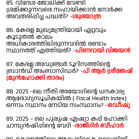
85. വിദേശ ജോലിക്ക് വേണ്ടി
ശ്രമിക്കുന്നവരെ സഹായിക്കാൻ നോർക്ക
അവതരിപ്പിച്ച പദ്ധതി? -
ശുഭയാത്ര
86. കേരള മുഖ്യമന്ത്രിയായി ഏറ്റവും
കൂടുതൽ കാലം
അധികാരത്തിലിരുന്നവരിൽ രണ്ടാം
സ്ഥാനത്ത് എത്തിയത്? -
പിണറായി വിജയൻ
87. കേരള അഡ്വഞ്ചർ ടൂറിസത്തിന്റെ
ബ്രാൻഡ് അംബാസിഡർ? -
പി ആർ ശ്രീജേഷ്
(മുൻഹോക്കി താരം)
88. 2025 -ലെ നീതി അയോഗിന്റെ ധനകാര്യ
ആരോഗ്യസൂചികയിൽ ( Fiscal Health Index)
ഒന്നാം സ്ഥാനം നേടിയ സംസ്ഥാനം? -
ഒഡീഷ്യ
89. 2025 – ലെ പുരുഷ ഏഷ്യാ കപ്പ് ഹോക്കി
ചാമ്പ്യൻഷിപ്പിന്റെ വേദി -
രാജ്ഗിർ ബീഹാർ