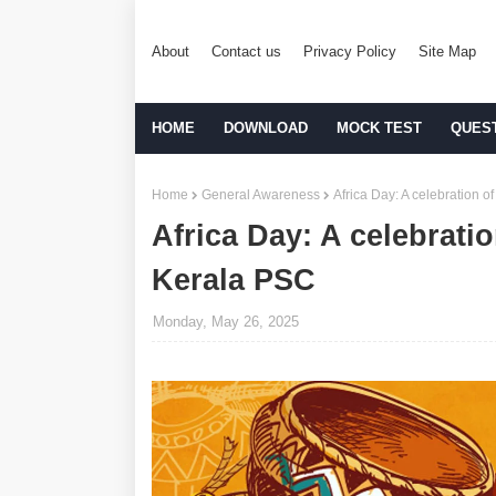
About
Contact us
Privacy Policy
Site Map
HOME
DOWNLOAD
MOCK TEST
QUES
Home
General Awareness
Africa Day: A celebration o
Africa Day: A celebratio
Kerala PSC
Monday, May 26, 2025