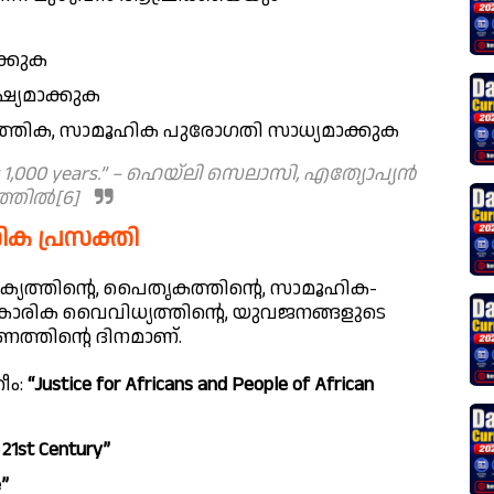
്കുക
്യമാക്കുക
്പത്തിക, സാമൂഹിക പുരോഗതി സാധ്യമാക്കുക
last 1,000 years.” – ഹെയ്ലി സെലാസി, എത്യോപ്യൻ
ത്തിൽ[6]
ിക പ്രസക്തി
ക്യത്തിന്റെ, പൈതൃകത്തിന്റെ, സാമൂഹിക-
കാരിക വൈവിധ്യത്തിന്റെ, യുവജനങ്ങളുടെ
ത്തിന്റെ ദിനമാണ്.
ീം:
“Justice for Africans and People of African
 21st Century”
e”