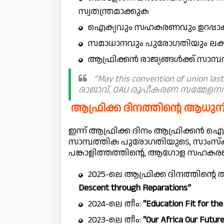
സ്വതന്ത്രമാക്കുക
ഐക്യവും സഹകരണവും ഉറപ്പാക
സമാധാനവും പുരോഗതിയും ലക്ഷ
ആഫ്രിക്കൻ രാജ്യങ്ങൾക്ക് സാമ
“May this convention of union 
രാജാവ്, OAU രൂപീകരണ സമ്മേളന
ആഫ്രിക്ക ദിനത്തിന്റെ ആധുന
ഇന്ന് ആഫ്രിക്ക ദിനം ആഫ്രിക്കൻ ഐ
സാമ്പത്തിക പുരോഗതിയുടെ, സാംസ്‌
പങ്കാളിത്തത്തിന്റെ, ആഗോള സഹകരണ
2025-ലെ ആഫ്രിക്ക ദിനത്തിന്റെ ത
Descent through Reparations”
2024-ലെ തീം:
“Education Fit for the
2023-ലെ തീം:
“Our Africa Our Futur