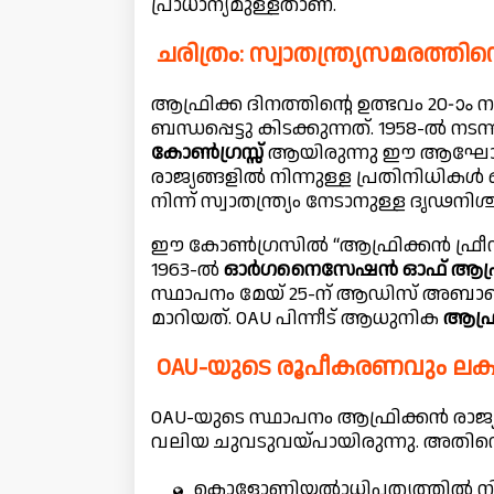
പ്രാധാന്യമുള്ളതാണ്.
ചരിത്രം: സ്വാതന്ത്ര്യസമരത്തിന
ആഫ്രിക്ക ദിനത്തിന്റെ ഉത്ഭവം 20-ാം ന
ബന്ധപ്പെട്ടു കിടക്കുന്നത്. 1958-ൽ നട
കോൺഗ്രസ്സ്
ആയിരുന്നു ഈ ആഘോഷത്ത
രാജ്യങ്ങളിൽ നിന്നുള്ള പ്രതിനിധിക
നിന്ന് സ്വാതന്ത്ര്യം നേടാനുള്ള ദൃഢനിശ
ഈ കോൺഗ്രസിൽ “ആഫ്രിക്കൻ ഫ്രീഡം ഡേ
1963-ൽ
ഓർഗനൈസേഷൻ ഓഫ് ആഫ്രിക്
സ്ഥാപനം മേയ് 25-ന് ആഡിസ് അബാബ
മാറിയത്. OAU പിന്നീട് ആധുനിക
ആഫ്
OAU-യുടെ രൂപീകരണവും ലക്ഷ
OAU-യുടെ സ്ഥാപനം ആഫ്രിക്കൻ രാജ്യങ
വലിയ ചുവടുവയ്പായിരുന്നു. അതിന്റെ
കൊളോണിയൽാധിപത്യത്തിൽ നിന