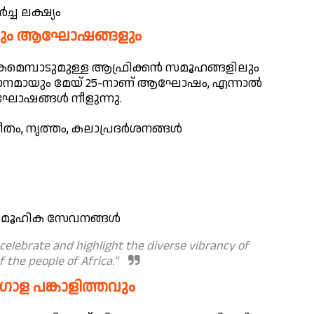
്ച ലക്ഷ്യം
ങളും ആഘോഷങ്ങളും
കമെമ്പാടുമുള്ള ആഫ്രിക്കൻ സമൂഹങ്ങളിലും
ധാനമായും മേയ് 25-നാണ് ആഘോഷം, എന്നാൽ
ോഷങ്ങൾ നീളുന്നു.
തം, നൃത്തം, കലാപ്രദർശനങ്ങൾ
 സാമൂഹിക സേവനങ്ങൾ
 celebrate and highlight the diverse vibrancy of
f the people of Africa.”
ോള പങ്കാളിത്തവും