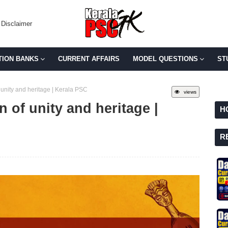
Disclaimer
TION BANKS
CURRENT AFFAIRS
MODEL QUESTIONS
ST
f unity and heritage | Kerala PSC
views
n of unity and heritage |
H
R