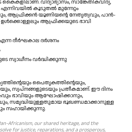
ൈകളിലാണ്. വിദ്യാഭ്യാസം, സാങ്കേതികവിദ്യ,
എന്നിവയിൽ കൂടുതൽ മുന്നേറ്റം
 ആഫ്രിക്കൻ യൂണിയന്റെ നേതൃത്വവും, പാൻ-
ഉൾക്കൊള്ളലും ആഫ്രിക്കയുടെ ഭാവി
ant” എന്ന ദീർഘകാല ദർശനം
ം
സ്വാധീനം വർദ്ധിക്കുന്നു
യത്തിന്റെയും പൈതൃകത്തിന്റെയും,
ം, സ്വപ്നങ്ങളുടെയും പ്രതീകമാണ്. ഈ ദിനം
കവും ഭാവിയും ആഘോഷിക്കാനും,
, സമൃദ്ധിയുള്ളതുമായ ഭൂഖണ്ഡമാക്കാനുള്ള
ം സഹായിക്കുന്നു.
Pan-Africanism, our shared heritage, and the
olve for justice, reparations, and a prosperous,