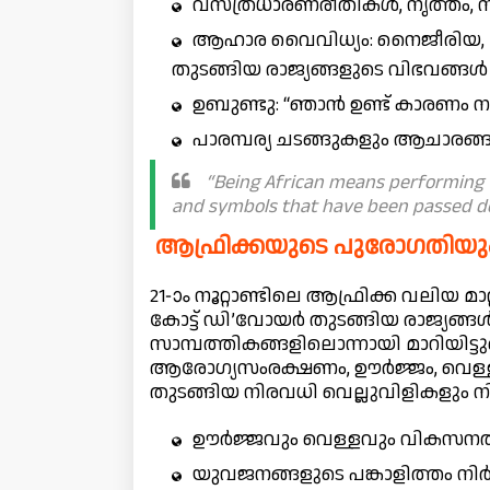
വസ്ത്രധാരണരീതികൾ, നൃത്തം, സം
ആഹാര വൈവിധ്യം: നൈജീരിയ, 
തുടങ്ങിയ രാജ്യങ്ങളുടെ വിഭവങ്ങൾ
ഉബുണ്ടു: “ഞാൻ ഉണ്ട് കാരണം നാം
പാരമ്പര്യ ചടങ്ങുകളും ആചാരങ്
“Being African means performing tr
and symbols that have been passed d
ആഫ്രിക്കയുടെ പുരോഗതിയും 
21-ാം നൂറ്റാണ്ടിലെ ആഫ്രിക്ക വലിയ മാ
കോട്ട് ഡി’വോയർ തുടങ്ങിയ രാജ്യങ്
സാമ്പത്തികങ്ങളിലൊന്നായി മാറിയിട്ടുണ്ട്
ആരോഗ്യസംരക്ഷണം, ഊർജ്ജം, വെള്ളം
തുടങ്ങിയ നിരവധി വെല്ലുവിളികളും ന
ഊർജ്ജവും വെള്ളവും വികസനത്
യുവജനങ്ങളുടെ പങ്കാളിത്തം 