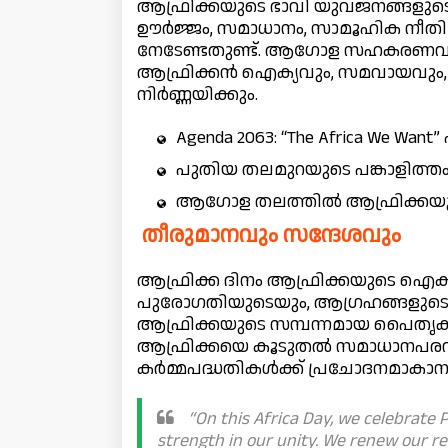
ആഫ്രിക്കയുടെ ഭാവി യുവജനങ്ങളുടെ ക
ഊർജ്ജം, സമാധാനം, സാമൂഹിക നീതി 
നേടേണ്ടതുണ്ട്. ആഗോള സഹകരണവും,
ആഫ്രിക്കൻ ഐക്യവും, സമവായവും, 
നിർണ്ണയിക്കും.
Agenda 2063: “The Africa We W
പുതിയ തലമുറയുടെ പങ്കാളിത്ത
ആഗോള തലത്തിൽ ആഫ്രിക്കയുടെ 
തീരുമാനവും സന്ദേശവും
ആഫ്രിക്ക ദിനം ആഫ്രിക്കയുടെ ഐക്
പുരോഗതിയുടെയും, ആഗ്രഹങ്ങളുടെയു
ആഫ്രിക്കയുടെ സമ്പന്നമായ പൈതൃ
ആഫ്രിക്കയെ കൂടുതൽ സമാധാനപരവും
കർമ്മപദ്ധതികൾക്ക് പ്രചോദനമാകാനു
“On this Africa Day, we celebrate 
strength in our unity. We renew our res