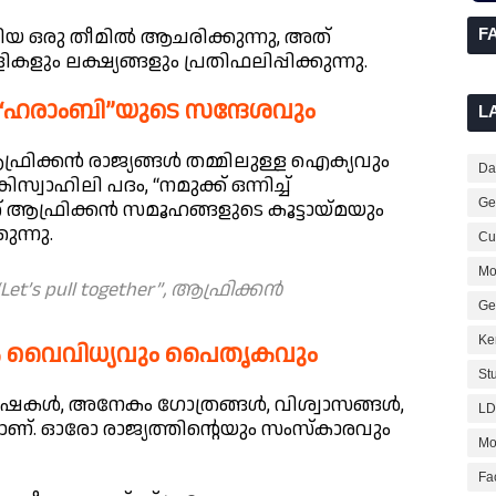
യ ഒരു തീമിൽ ആചരിക്കുന്നു, അത്
F
ും ലക്ഷ്യങ്ങളും പ്രതിഫലിപ്പിക്കുന്നു.
“ഹരാംബി”യുടെ സന്ദേശവും
L
്രിക്കൻ രാജ്യങ്ങൾ തമ്മിലുള്ള ഐക്യവും
Dai
ഹിലി പദം, “നമുക്ക് ഒന്നിച്ച്
Ge
് ആഫ്രിക്കൻ സമൂഹങ്ങളുടെ കൂട്ടായ്മയും
ന്നു.
Cur
Mo
et’s pull together”, ആഫ്രിക്കൻ
Ge
Ke
ിക വൈവിധ്യവും പൈതൃകവും
St
00 ഭാഷകൾ, അനേകം ഗോത്രങ്ങൾ, വിശ്വാസങ്ങൾ,
LD
ണ്. ഓരോ രാജ്യത്തിന്റെയും സംസ്കാരവും
Mo
Fa