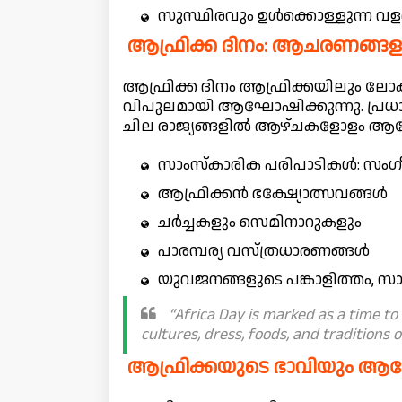
സുസ്ഥിരവും ഉൾക്കൊള്ളുന്ന വളർച
ആഫ്രിക്ക ദിനം: ആചരണങ്
ആഫ്രിക്ക ദിനം ആഫ്രിക്കയിലും ലോ
വിപുലമായി ആഘോഷിക്കുന്നു. പ്ര
ചില രാജ്യങ്ങളിൽ ആഴ്ചകളോളം ആഘ
സാംസ്‌കാരിക പരിപാടികൾ: സംഗീ
ആഫ്രിക്കൻ ഭക്ഷ്യോത്സവങ്ങൾ
ചർച്ചകളും സെമിനാറുകളും
പാരമ്പര്യ വസ്ത്രധാരണങ്ങൾ
യുവജനങ്ങളുടെ പങ്കാളിത്തം,
“Africa Day is marked as a time to
cultures, dress, foods, and traditions o
ആഫ്രിക്കയുടെ ഭാവിയും ആഗ