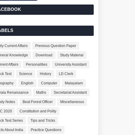
ACEBOOK
ABELS
ly Current Affairs
Previous Question Paper
neral Knowledge
Download
Study Material
rent Affairs
Personalities
University Assistant
ck Test
Science
History
LD Clerk
ography
English
Computer
Malayalam
rala Renaissance
Maths
Secretariat Assistant
udy Notes
Beat Forest Officer
Miscellaneous
C 2020
Constitution and Polity
ck Test Series
Tips and Tricks
cts About India
Practice Questions