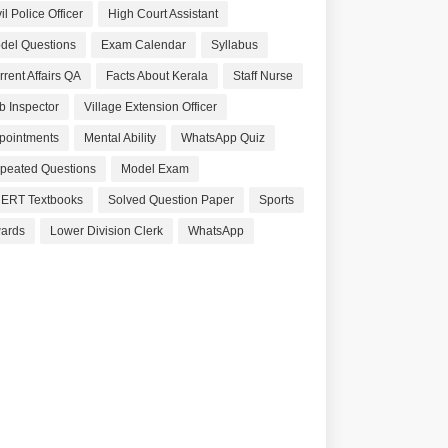
il Police Officer
High Court Assistant
del Questions
Exam Calendar
Syllabus
rrent Affairs QA
Facts About Kerala
Staff Nurse
b Inspector
Village Extension Officer
pointments
Mental Ability
WhatsApp Quiz
peated Questions
Model Exam
ERT Textbooks
Solved Question Paper
Sports
ards
Lower Division Clerk
WhatsApp