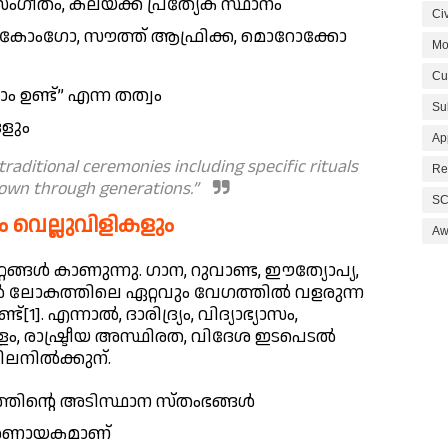
ഗീതം, കലയ്ക്ക് പ്രത്യേക സ്ഥാനം
Civ
കോംഗോ, സൗത്ത് ആഫ്രിക്ക, മൊറോക്കോ
Mo
Cu
 ഉണ്ട്” എന്ന തത്വം
Su
ങളും
Ap
aditional ceremonies including specific rituals
Re
own through generations.”
SC
വെല്ലുവിളികളും
Aw
റ്റങ്ങൾ കാണുന്നു. ഗാന, റുവാണ്ട, ഈത്യോപ്യ,
ങൾ ലോകത്തിലെ ഏറ്റവും വേഗത്തിൽ വളരുന്ന
[1]. എന്നാൽ, ദാരിദ്ര്യം, വിദ്യാഭ്യാസം,
, രാഷ്ട്രീയ അസ്ഥിരത, വിദേശ ഇടപെടൽ
ിലനിൽക്കുന്.
തിന്റെ അടിസ്ഥാന സ്തംഭങ്ങൾ
നിർണായകമാണ്