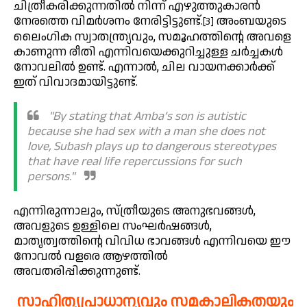
ചിത്രീകരിക്കുന്നതിൽ നിന്ന് എഴുത്തുകാരൻ
നേരത്തെ വിമർശനം നേരിട്ടിട്ടുണ്ട്.
അംബയുടെ
[3]
ലൈംഗിക സ്വാതന്ത്ര്യവും, സമൂഹത്തിന്റെ അവളെ
കാണുന്ന രീതി എന്നിവയെക്കുറിച്ചുള്ള ചർച്ചകൾ
നോവലിൽ ഉണ്ട്. എന്നാൽ, ചില വായനക്കാർക്ക്
ഇത് വിവാദമായിട്ടുണ്ട്.
"By stating that Amba’s son is autistic
because she had sex with a man she does not
love, Subash plays up to dangerous stereotypes
that have real life repercussions for such
persons."
എന്നിരുന്നാലും, സ്ത്രീയുടെ അനുഭവങ്ങൾ,
അവളുടെ ഉള്ളിലെ സംഘർഷങ്ങൾ,
മാതൃത്വത്തിന്റെ വിവിധ ഭാവങ്ങൾ എന്നിവയെ ഈ
നോവൽ വളരെ ആഴത്തിൽ
അവതരിപ്പിക്കുന്നുണ്ട്.
സാഹിത്യപ്രാധാന്യവും സമകാലികതയും