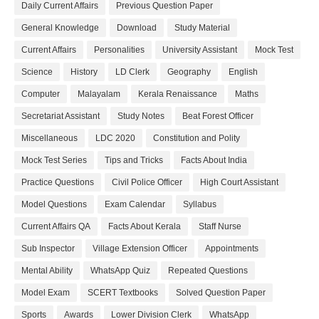
Daily Current Affairs
Previous Question Paper
General Knowledge
Download
Study Material
Current Affairs
Personalities
University Assistant
Mock Test
Science
History
LD Clerk
Geography
English
Computer
Malayalam
Kerala Renaissance
Maths
Secretariat Assistant
Study Notes
Beat Forest Officer
Miscellaneous
LDC 2020
Constitution and Polity
Mock Test Series
Tips and Tricks
Facts About India
Practice Questions
Civil Police Officer
High Court Assistant
Model Questions
Exam Calendar
Syllabus
Current Affairs QA
Facts About Kerala
Staff Nurse
Sub Inspector
Village Extension Officer
Appointments
Mental Ability
WhatsApp Quiz
Repeated Questions
Model Exam
SCERT Textbooks
Solved Question Paper
Sports
Awards
Lower Division Clerk
WhatsApp