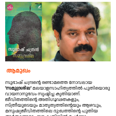
ആമുഖം
സുഭാഷ് ചന്ദ്രന്റെ രണ്ടാമത്തെ നോവലായ
‘സമുദ്രശില’
മലയാളസാഹിത്യത്തിൽ പുതിയൊരു
വായനാനുഭവം സൃഷ്ടിച്ച കൃതിയാണ്.
ജീവിതത്തിന്റെ അതിഗൂഢതകളും,
സ്ത്രീയുടെയും മാതൃത്വത്തിന്റെയും ആഴവും,
മനുഷ്യജീവിതത്തിലെ ദു:ഖത്തിന്റെ പുതിയ