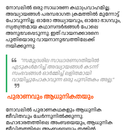
നോവലിൽ ഒരു സാധാരണ കഥാപ്രവാഹമില്ല.
അദ്ധ്യായങ്ങൾ പരമ്പരാഗത ക്രമത്തിൽ മുന്നോട്ട്
പോവുന്നില്ല. ഓരോ അധ്യായവും, ഓരോ ഭാഗവും,
സ്വതന്ത്രമായ കഥാസന്ദർഭങ്ങൾ പോലെ
അനുഭവപ്പെടുന്നു. ഇത് വായനക്കാരനെ
പുതിയൊരു വായനാനുഭവത്തിലേക്ക്
നയിക്കുന്നു.
"സമുദ്രശില സാധാരണഗതിയിൽ
എടുകൾമറിച്ച് അദ്ധ്യായങ്ങൾ കടന്ന്
സംഭവങ്ങൾ ഓർമ്മിച്ച് ലളിതമായി
വായിച്ചുപോകാവുന്ന ഒരു പുസ്തകം അല്ല."
പുരാണവും ആധുനികതയും
നോവലിൽ പുരാണകഥകളും ആധുനിക
ജീവിതവും ചേർന്നുനിൽക്കുന്നു.
മഹാഭാരതത്തിലെ അംബയെയും, ആധുനിക
ജീവിതത്തിലെ അംബയെയും തമ്മിൽ