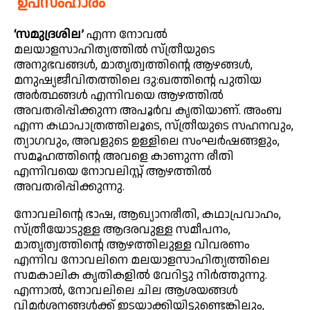
ഉപസംഹാരം
‘സമുദ്രശില’
എന്ന നോവൽ
മലയാളസാഹിത്യത്തിൽ സ്ത്രീയുടെ
അനുഭവങ്ങൾ, മാതൃത്വത്തിന്റെ ആഴങ്ങൾ,
മനുഷ്യജീവിതത്തിലെ ദു:ഖത്തിന്റെ പുതിയ
അർത്ഥങ്ങൾ എന്നിവയെ ആഴത്തിൽ
അവതരിപ്പിക്കുന്ന അപൂർവ കൃതിയാണ്. അംബ
എന്ന കഥാപാത്രത്തിലൂടെ, സ്ത്രീയുടെ സഹനവും,
ത്യാഗവും, അവളുടെ ഉള്ളിലെ സംഘർഷങ്ങളും,
സമൂഹത്തിന്റെ അവളെ കാണുന്ന രീതി
എന്നിവയെ നോവലിസ്റ്റ് ആഴത്തിൽ
അവതരിപ്പിക്കുന്നു.
നോവലിന്റെ ഭാഷ, ആഖ്യാനരീതി, കഥാപ്രവാഹം,
സ്ത്രീയോടുള്ള ആദരവുള്ള സമീപനം,
മാതൃത്വത്തിന്റെ ആഴത്തിലുള്ള വിവരണം
എന്നിവ നോവലിനെ മലയാളസാഹിത്യത്തിലെ
സമകാലിക കൃതികളിൽ വേറിട്ടു നിർത്തുന്നു.
എന്നാൽ, നോവലിലെ ചില ആശയങ്ങൾ
വിമർശനങ്ങൾക്ക് ഇടയാക്കിയിട്ടുണ്ടെങ്കിലും,