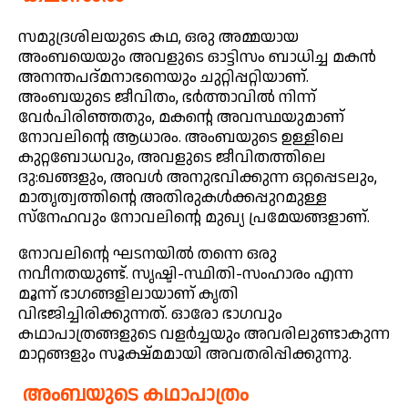
സമുദ്രശിലയുടെ കഥ, ഒരു അമ്മയായ
അംബയെയും അവളുടെ ഓട്ടിസം ബാധിച്ച മകൻ
അനന്തപദ്മനാഭനെയും ചുറ്റിപ്പറ്റിയാണ്.
അംബയുടെ ജീവിതം, ഭർത്താവിൽ നിന്ന്
വേർപിരിഞ്ഞതും, മകന്റെ അവസ്ഥയുമാണ്
നോവലിന്റെ ആധാരം. അംബയുടെ ഉള്ളിലെ
കുറ്റബോധവും, അവളുടെ ജീവിതത്തിലെ
ദു:ഖങ്ങളും, അവൾ അനുഭവിക്കുന്ന ഒറ്റപ്പെടലും,
മാതൃത്വത്തിന്റെ അതിരുകൾക്കപ്പുറമുള്ള
സ്നേഹവും നോവലിന്റെ മുഖ്യ പ്രമേയങ്ങളാണ്.
നോവലിന്റെ ഘടനയിൽ തന്നെ ഒരു
നവീനതയുണ്ട്. സൃഷ്ടി-സ്ഥിതി-സംഹാരം എന്ന
മൂന്ന് ഭാഗങ്ങളിലായാണ് കൃതി
വിഭജിച്ചിരിക്കുന്നത്. ഓരോ ഭാഗവും
കഥാപാത്രങ്ങളുടെ വളർച്ചയും അവരിലുണ്ടാകുന്ന
മാറ്റങ്ങളും സൂക്ഷ്മമായി അവതരിപ്പിക്കുന്നു.
അംബയുടെ കഥാപാത്രം