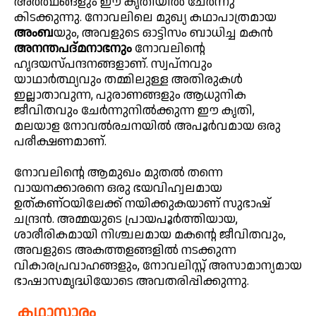
അർത്ഥങ്ങളും ഈ കൃതിയിൽ ചേർന്നു
കിടക്കുന്നു. നോവലിലെ മുഖ്യ കഥാപാത്രമായ
അംബ
യും, അവളുടെ ഓട്ടിസം ബാധിച്ച മകൻ
അനന്തപദ്മനാഭനും
നോവലിന്റെ
ഹൃദയസ്പന്ദനങ്ങളാണ്. സ്വപ്നവും
യാഥാർത്ഥ്യവും തമ്മിലുള്ള അതിരുകൾ
ഇല്ലാതാവുന്ന, പുരാണങ്ങളും ആധുനിക
ജീവിതവും ചേർന്നുനിൽക്കുന്ന ഈ കൃതി,
മലയാള നോവൽരചനയിൽ അപൂർവമായ ഒരു
പരീക്ഷണമാണ്.
നോവലിന്റെ ആമുഖം മുതൽ തന്നെ
വായനക്കാരനെ ഒരു ഭയവിഹ്വലമായ
ഉത്കണ്ഠയിലേക്ക് നയിക്കുകയാണ് സുഭാഷ്
ചന്ദ്രൻ. അമ്മയുടെ പ്രായപൂർത്തിയായ,
ശാരീരികമായി നിശ്ചലമായ മകന്റെ ജീവിതവും,
അവളുടെ അകത്തളങ്ങളിൽ നടക്കുന്ന
വികാരപ്രവാഹങ്ങളും, നോവലിസ്റ്റ് അസാമാന്യമായ
ഭാഷാസമൃദ്ധിയോടെ അവതരിപ്പിക്കുന്നു.
കഥാസാരം