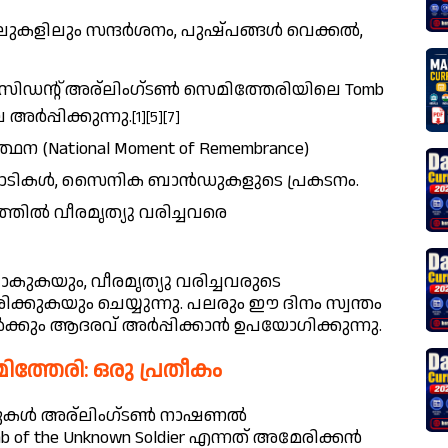
ുകളിലും സന്ദർശനം, പുഷ്പങ്ങൾ വെക്കൽ,
്രസിഡന്റ് അര്ലിംഗ്ടൺ സെമിത്തേരിയിലെ Tomb
 അർപ്പിക്കുന്നു.
[1][5][7]
ഥന (National Moment of Remembrance)
പാടികൾ, സൈനിക ബാൻഡുകളുടെ പ്രകടനം.
ത്തിൽ വീരമൃത്യു വരിച്ചവരെ
ുകയും, വീരമൃത്യു വരിച്ചവരുടെ
്കുകയും ചെയ്യുന്നു. പലരും ഈ ദിനം സ്വന്തം
്കും ആദരവ് അർപ്പിക്കാൻ ഉപയോഗിക്കുന്നു.
തേരി: ഒരു പ്രതീകം
്ങുകൾ അര്ലിംഗ്ടൺ നാഷണൽ
 of the Unknown Soldier എന്നത് അമേരിക്കൻ