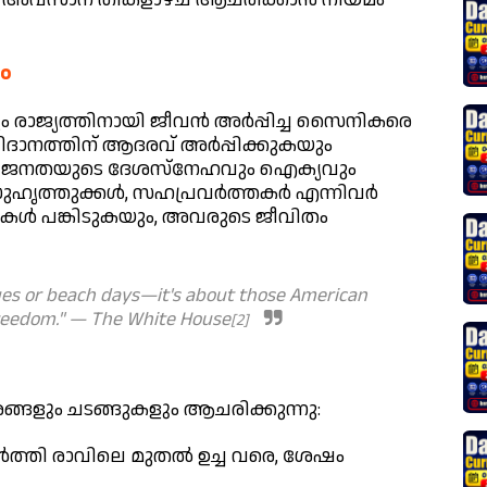
ം
ം രാജ്യത്തിനായി ജീവൻ അർപ്പിച്ച സൈനികരെ
ാനത്തിന് ആദരവ് അർപ്പിക്കുകയും
ൻ ജനതയുടെ ദേശസ്നേഹവും ഐക്യവും
, സുഹൃത്തുക്കൾ, സഹപ്രവർത്തകർ എന്നിവർ
മ്മകൾ പങ്കിടുകയും, അവരുടെ ജീവിതം
ues or beach days—it's about those American
freedom." — The White House
[2]
ളും ചടങ്ങുകളും ആചരിക്കുന്നു:
്തി രാവിലെ മുതൽ ഉച്ച വരെ, ശേഷം