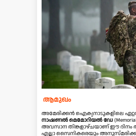
ആമുഖം
അമേരിക്കൻ ഐക്യനാടുകളിലെ ഏറ്റവും 
നാഷണൽ മെമോറിയൽ ഡേ
(Memoria
അവസാന തിങ്കളാഴ്ചയാണ് ഈ ദിനം ആചര
എല്ലാ സൈനികരെയും അനുസ്മരിക്ക