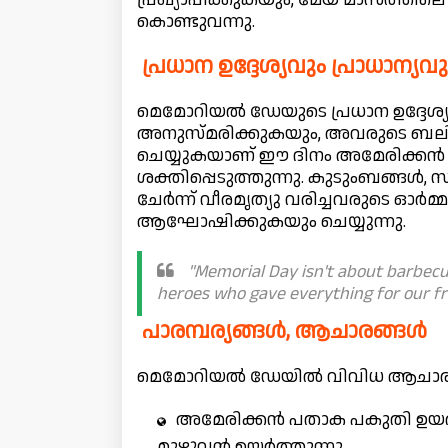
കൊണ്ടുവന്നു.
പ്രധാന ഉദ്ദേശ്യവും പ്രാധാന്യവു
മെമോറിയൽ ഡേയുടെ പ്രധാന ഉദ്ദേശ്യ
അനുസ്മരിക്കുകയും, അവരുടെ ബലിദ
ചെയ്യുകയാണ് ഈ ദിനം അമേരിക്ക
ശക്തിപ്പെടുത്തുന്നു. കുടുംബങ്ങൾ
ചേർന്ന് വീരമൃത്യു വരിച്ചവരുടെ ഓർ
ആഘോഷിക്കുകയും ചെയ്യുന്നു.
"Memorial Day isn't about barbec
heroes who gave everything for our 
പാരമ്പര്യങ്ങൾ, ആചാരങ്ങൾ
മെമോറിയൽ ഡേയിൽ വിവിധ ആചാരങ്ങ
അമേരിക്കൻ പതാക പകുതി ഉയർത
മുഴുവൻ ഉയർത്തുന്നു.