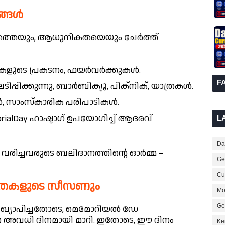
്ങൾ
യത്തെയും, ആധുനികതയെയും ചേർത്ത്
ടെ പ്രകടനം, ഫയർവർക്കുകൾ.
F
്പിക്കുന്നു, ബാർബിക്യൂ, പിക്‌നിക്, യാത്രകൾ.
, സാംസ്‌കാരിക പരിപാടികൾ.
alDay ഹാഷ്ടാഗ് ഉപയോഗിച്ച് ആദരവ്
L
Dai
ു വരിച്ചവരുടെ ബലിദാനത്തിന്റെ ഓർമ്മ –
Ge
Cur
്രകളുടെ സീസണും
Mo
Ge
്യാപിച്ചതോടെ, മെമോറിയൽ ഡേ
െ അവധി ദിനമായി മാറി. ഇതോടെ, ഈ ദിനം
Ke