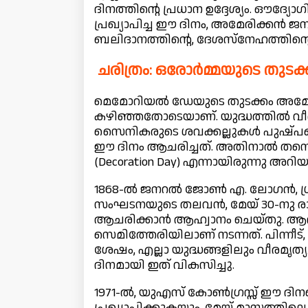
ദിനത്തിന്റെ പ്രധാന ഉദ്ദേശ്യം. 
പ്രഖ്യാപിച്ച ഈ ദിനം, അമേരിക്കൻ 
ബലിദാനത്തിന്റെ, ദേശസ്നേഹത്തിന്റെ 
ചരിത്രം: ഒരോർമ്മയുടെ തുടക്
മെമോറിയൽ ഡേയുടെ തുടക്കം അമേരി
കഴിഞ്ഞതോടെയാണ്. യുദ്ധത്തിൽ വീ
സൈനികരുടെ ശവക്കല്ലുകൾ പുഷ്പങ്ങ
ഈ ദിനം ആചരിച്ചത്. അതിനാൽ തന്
(Decoration Day) എന്നായിരുന്നു അറിയപ്പ
1868-ൽ ജനറൽ ജോൺ എ. ലോഗൻ, ഗ്രാൻ
സംഘടനയുടെ തലവൻ, മേയ് 30-നു ര
ആചരിക്കാൻ ആഹ്വാനം ചെയ്തു. ആദ
സെമിത്തേരിയിലാണ് നടന്നത്. പിന്നീട്,
ശേഷം, എല്ലാ യുദ്ധങ്ങളിലും വീരമൃത
ദിനമായി ഇത് വികസിച്ചു.
1971-ൽ, യുഎസ് കോൺഗ്രസ്സ് ഈ 
പ്രഖ്യാപിക്കുകയും, മേയ് മാസത്ത