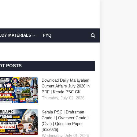
UDY MATERIALS
PYQ
OT POSTS
Download Daily Malayalam
Current Affairs July 2026 in
PDF | Kerala PSC GK
Thursday, July 02, 2026
Kerala PSC | Draftsman
Grade I | Overseer Grade I
(Civil) | Question Paper
[61/2026]
Wednesday, July 01, 2026