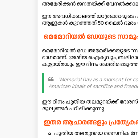
അമേരിക്കൻ ജനതയ്ക്ക് വേനൽക്കാലത
ഈ അവധിക്കാലത്ത് യാത്രക്കാരുടെ എണ്
ആളുകൾ കുറഞ്ഞത് 50 മൈൽ ദൂരം യാത്
മെമോറിയൽ ഡേയുടെ സാമൂഹി
മെമോറിയൽ ഡേ അമേരിക്കയുടെ "സി
ഭാഗമാണ്. ദേശീയ ഐക്യവും, ബലിദാ
കൂട്ടായ്മയും ഈ ദിനം ശക്തിപ്പെടുത്തു
"Memorial Day as a moment for com
American ideals of sacrifice and free
ഈ ദിനം പുതിയ തലമുറയ്ക്ക് ദേശസ്ന
മൂല്യങ്ങൾ പഠിപ്പിക്കുന്നു.
ഇതര ആചാരങ്ങളും പ്രത്യേ
പുതിയ തലമുറയെ സൈനിക സേവനത