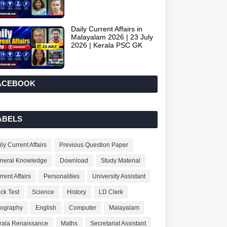
Daily Current Affairs in
Malayalam 2026 | 23 July
2026 | Kerala PSC GK
ACEBOOK
ABELS
ly Current Affairs
Previous Question Paper
neral Knowledge
Download
Study Material
rent Affairs
Personalities
University Assistant
ck Test
Science
History
LD Clerk
ography
English
Computer
Malayalam
rala Renaissance
Maths
Secretariat Assistant