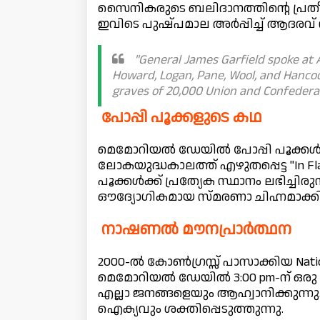
സൈനികരുടെ ബലിദാനത്തിന്റെ പ്രതീക
ഇവിടെ പുഷ്പമാല അർപ്പിച്ച് ആദരവ്
"General James Garfield spoke at 
Howard, Logan, Pane, Wool, and Hancoc
graves of 20,000 Union and Confederat
പോപ്പി പൂക്കളുടെ കഥ
മെമോറിയൽ ഡേയിൽ പോപ്പി പൂക്കൾ 
ലോകയുദ്ധകാലത്ത് എഴുതപ്പെട്ട "In Fl
പൂക്കൾക്ക് പ്രത്യേക സ്ഥാനം ലഭിച്ച
ഔദ്യോഗികമായ സ്മരണാ ചിഹ്നമാക്കി
നാഷണൽ മൗനപ്രാർത്ഥന
2000-ൽ കോൺഗ്രസ്സ് പാസാക്കിയ Nation
മെമോറിയൽ ഡേയിൽ 3:00 pm-ന് ഒരു മി
എല്ലാ ജനങ്ങളെയും ആഹ്വാനിക്കുന്ന
ഐക്യവും ശക്തിപ്പെടുത്തുന്നു.