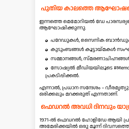
പുതിയ കാലത്തെ ആഘോഷങ
ഇന്നത്തെ മെമോറിയൽ ഡേ പാരമ്പര്
ആഘോഷിക്കുന്നു.
പറേഡുകൾ, സൈനിക ബാൻഡുകളു
കുടുംബങ്ങൾ കൂട്ടായ്മകൾ സംഘടിപ
സമ്മാനങ്ങൾ, സ്മരണാചിഹ്നങ്ങൾ
സോഷ്യൽ മീഡിയയിലൂടെ #Memori
പ്രകടിപ്പിക്കൽ.
എന്നാൽ, പ്രധാന സന്ദേശം – വീരമൃത്യ
ഒരിക്കലും മറക്കരുത് എന്നതാണ്.
ഫെഡറൽ അവധി ദിനവും യാത
1971-ൽ ഫെഡറൽ ഹോളിഡേ ആയി പ്രഖ
അമേരിക്കയിൽ ഒരു മൂന്ന് ദിവസത്ത