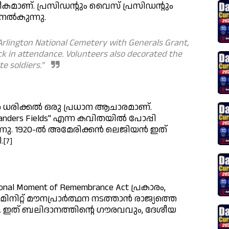
മാണ്. പ്രസിഡന്റും വൈസ് പ്രസിഡന്റും
 നൽകുന്നു.
Arlington National Cemetery with Generals Grant,
k in attendance. Volunteers also decorated the
e soldiers."
ധരിക്കൽ ഒരു പ്രധാന ആചാരമാണ്.
anders Fields" എന്ന കവിതയിൽ പോപ്പി
ിരുന്നു. 1920-ൽ അമേരിക്കൻ ലെജിയൻ ഇത്
.
[7]
al Moment of Remembrance Act പ്രകാരം,
നിറ്റ് മൗനപ്രാർത്ഥന നടത്താൻ രാജ്യത്തെ
ു. ഇത് ബലിദാനത്തിന്റെ ഗൗരവവും, ദേശീയ