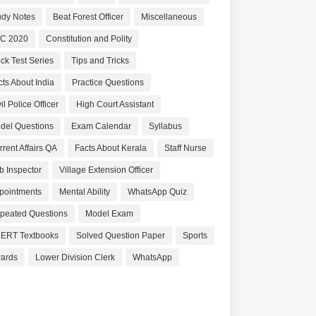
udy Notes
Beat Forest Officer
Miscellaneous
C 2020
Constitution and Polity
ck Test Series
Tips and Tricks
cts About India
Practice Questions
il Police Officer
High Court Assistant
del Questions
Exam Calendar
Syllabus
rrent Affairs QA
Facts About Kerala
Staff Nurse
b Inspector
Village Extension Officer
pointments
Mental Ability
WhatsApp Quiz
peated Questions
Model Exam
ERT Textbooks
Solved Question Paper
Sports
ards
Lower Division Clerk
WhatsApp