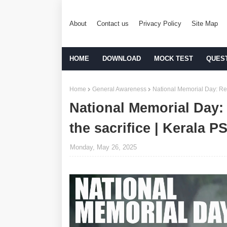
About
Contact us
Privacy Policy
Site Map
HOME
DOWNLOAD
MOCK TEST
QUES
Home
General Awareness
National Memorial Day: Re
National Memorial Day
the sacrifice | Kerala 
Monday, May 26, 2025