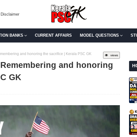
Disclaimer
TION BANKS
CURRENT AFFAIRS
MODEL QUESTIONS
ST
membering and honoring the sacrifice | Kerala PSC GK
views
: Remembering and honoring
H
PSC GK