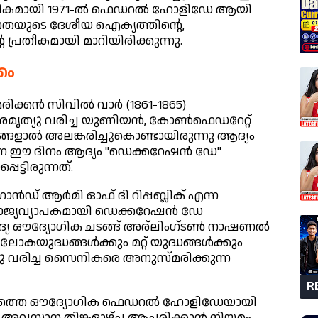
ഔദ്യോഗികമായി 1971-ൽ ഫെഡറൽ ഹോളിഡേ ആയി
ജനതയുടെ ദേശീയ ഐക്യത്തിന്റെ,
പ്രതീകമായി മാറിയിരിക്കുന്നു.
കം
ക്കൻ സിവിൽ വാർ (1861-1865)
രമൃത്യു വരിച്ച യുണിയൻ, കോൺഫെഡറേറ്റ്
ളാൽ അലങ്കരിച്ചുകൊണ്ടായിരുന്നു ആദ്യം
നെ ഈ ദിനം ആദ്യം "ഡെക്കറേഷൻ ഡേ"
െട്ടിരുന്നത്.
ഡ് ആർമി ഓഫ് ദി റിപ്പബ്ലിക് എന്ന
ാജ്യവ്യാപകമായി ഡെക്കറേഷൻ ഡേ
്യ ഔദ്യോഗിക ചടങ്ങ് അര്ലിംഗ്ടൺ നാഷണൽ
 ലോകയുദ്ധങ്ങൾക്കും മറ്റ് യുദ്ധങ്ങൾക്കും
്യു വരിച്ച സൈനികരെ അനുസ്മരിക്കുന്ന
R
ദിനത്തെ ഔദ്യോഗിക ഫെഡറൽ ഹോളിഡേയായി
ിലെ അവസാന തിങ്കളാഴ്ച ആചരിക്കാൻ നിയമം