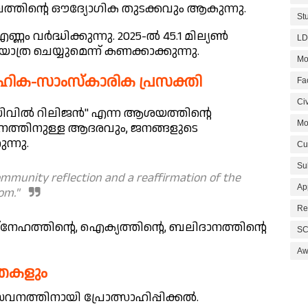
്തിന്റെ ഔദ്യോഗിക തുടക്കവും ആകുന്നു.
St
ണം വർദ്ധിക്കുന്നു. 2025-ൽ 45.1 മില്യൺ
LD
ര ചെയ്യുമെന്ന് കണക്കാക്കുന്നു.
Mo
ക-സാംസ്‌കാരിക പ്രസക്തി
Fa
Civ
വിൽ റിലിജൻ" എന്ന ആശയത്തിന്റെ
Mo
നത്തിനുള്ള ആദരവും, ജനങ്ങളുടെ
ന്നു.
Cu
Su
munity reflection and a reaffirmation of the
Ap
dom."
Re
േഹത്തിന്റെ, ഐക്യത്തിന്റെ, ബലിദാനത്തിന്റെ
SC
Aw
കതകളും
്തിനായി പ്രോത്സാഹിപ്പിക്കൽ.