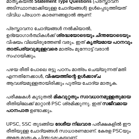
മാതൃകയിൽ
Statement Type Questions
(പ്രസ്താവന
അടിസ്ഥാനമാക്കിയുള്ള ചോദ്യങ്ങൾ) ഉൾപ്പെടുത്തിയത്
വിവിധ പ്രധാന കാരണങ്ങളാൽ ആണ്:
പ്രസ്താവനാ ചോദ്യങ്ങൾ നൽകിയാൽ,
ഉദ്യോഗാർത്ഥികൾക്ക്
ശ്രദ്ധയോടെയും ചിന്തയോടെയും
വിഷയം വിലയിരുത്തേണ്ടി വരും. ഇത്
കൃത്യമായ പഠനവും
താത്പര്യവുമുള്ളവരെ
മാത്രം മുന്നോട്ട് വരാൻ
സഹായിക്കും.
പഴയ രീതി പോലെ രട്ടു പഠനം മാത്രം ചെയ്യുന്നത് മതി
എന്നതിനേക്കാൾ,
വിഷയത്തിന്റെ ഉൾക്കാഴ്ച
ആവശ്യമുള്ളതായിരിക്കും പുതിയ ചോദ്യ മാതൃക.
പരീക്ഷകൾ കൂടുതൽ
മികവുറ്റതും സാവധാനമുള്ളതുമായ
രീതിയിലേക്ക് മാറ്റാൻ PSC ശ്രമിക്കുന്നു. ഇത്
സജീവമായ
പഠനപാത
ഉണ്ടാക്കും.
UPSC, SSC തുടങ്ങിയ
ദേശീയ നിലവാര
പരീക്ഷകളിൽ ഈ
രീതിയുള്ള ചോദ്യങ്ങൾ സാധാരണമാണ്. കേരള PSCയും
അതേ മാതൃക പിന്തുടരുകയാണ്.