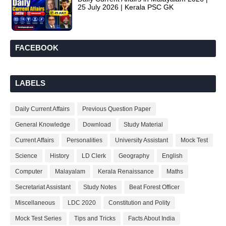
25 July 2026 | Kerala PSC GK
FACEBOOK
LABELS
Daily Current Affairs
Previous Question Paper
General Knowledge
Download
Study Material
Current Affairs
Personalities
University Assistant
Mock Test
Science
History
LD Clerk
Geography
English
Computer
Malayalam
Kerala Renaissance
Maths
Secretariat Assistant
Study Notes
Beat Forest Officer
Miscellaneous
LDC 2020
Constitution and Polity
Mock Test Series
Tips and Tricks
Facts About India