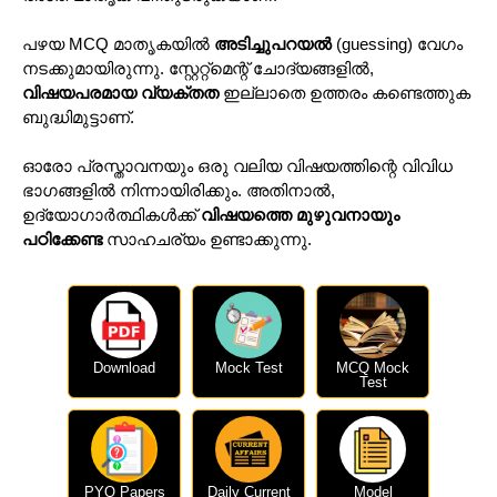
പഴയ MCQ മാതൃകയിൽ
അടിച്ചുപറയൽ
(guessing) വേഗം
നടക്കുമായിരുന്നു. സ്റ്റേറ്റ്‌മെന്റ് ചോദ്യങ്ങളിൽ,
വിഷയപരമായ വ്യക്തത
ഇല്ലാതെ ഉത്തരം കണ്ടെത്തുക
ബുദ്ധിമുട്ടാണ്.
ഓരോ പ്രസ്താവനയും ഒരു വലിയ വിഷയത്തിന്റെ വിവിധ
ഭാഗങ്ങളിൽ നിന്നായിരിക്കും. അതിനാൽ,
ഉദ്യോഗാർത്ഥികൾക്ക്
വിഷയത്തെ മുഴുവനായും
പഠിക്കേണ്ട
സാഹചര്യം ഉണ്ടാക്കുന്നു.
Download
Mock Test
MCQ Mock
Test
PYQ Papers
Daily Current
Model