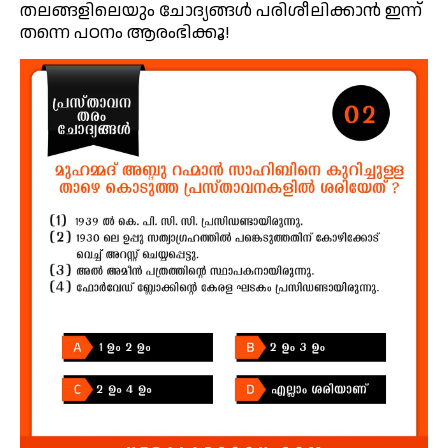
തലങ്ങളിലെയും ചോദ്യങ്ങൾ പരിശീലിക്കാൻ ഇന്ന്
തന്നെ പഠനം ആരംഭിക്കൂ!