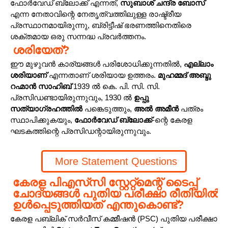
ഫോർവേഡ് ബ്ലോക്ക് എന്നത്,
സുബാശ് ചന്ദ്ര ബോസ്
എന്ന നേതാവിന്റെ നേതൃത്വത്തിലുള്ള രാഷ്ട്രീയ
പ്രസ്ഥാനമായിരുന്നു, ബ്രിട്ടീഷ് ഭരണത്തിനെതിരെ
ശക്തമായ ഒരു സന്നദ്ധ പ്രവർത്തനം.
ശരിയേത്?
ഈ മുഴുവൻ കാര്യങ്ങൾ പരിശോധിക്കുന്നതിൽ,
എല്ലാം
ശരിയാണ്
എന്നതാണ് ശരിയായ ഉത്തരം.
മുഹമ്മദ് അബ്ദു
റഹ്മാൻ സാഹിബ്
1939 ൽ കെ. പി. സി. സി.
പ്രസിഡണ്ടായിരുന്നുവും, 1930 ൽ
ഉപ്പു
സത്യാഗ്രഹത്തിൽ
പങ്കെടുത്തും,
അൽ അമീൻ
പത്രം
സ്ഥാപിക്കുകയും,
ഫോർവേഡ് ബ്ലോക്ക്
-ന്റെ കേരള
ഘടകത്തിന്റെ പ്രസിഡന്റായിരുന്നുവും.
More Statement Questions
കേരള പിഎസ്‌സി സ്റ്റേറ്റ്‌മെന്റ് ടൈപ്പ്
ചോദ്യങ്ങൾ പുതിയ പരീക്ഷാ രീതിയിൽ
ഉൾപ്പെടുത്തിയത് എന്തുകൊണ്ട്?
കേരള പബ്ലിക് സർവീസ് കമ്മീഷൻ (PSC) പുതിയ പരീക്ഷാ