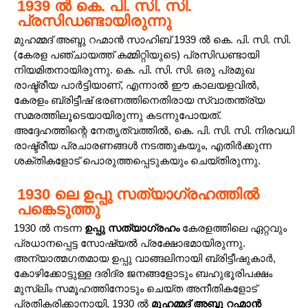
1939 ൽ കെ. പി. സി. സി.
പ്രസിഡണ്ടായിരുന്നു
മുഹമ്മദ് അബ്ദു റഹ്മാൻ സാഹിബ് 1939 ൽ കെ. പി. സി. സി.
(കേരള പഞ്ചായത്ത് കമ്മിറ്റിയുടെ) പ്രസിഡണ്ടായി
നിയമിതനായിരുന്നു. കെ. പി. സി. സി. ഒരു പ്രമുഖ
രാഷ്ട്രീയ പാർട്ടിയാണ്, എന്നാൽ ഈ കാലയളവിൽ,
കേരളം ബ്രിട്ടീഷ് ഭരണത്തിനെതിരായ സ്വാതന്ത്ര്യ
സമരത്തിലൂടെയായിരുന്നു കടന്നുപോയത്.
അദ്ദേഹത്തിന്റെ നേതൃത്വത്തിൽ, കെ. പി. സി. സി. നിരവധി
രാഷ്ട്രീയ പ്രചാരണങ്ങൾ നടത്തുകയും, എതിര്‍ക്കുന്ന
ശക്തികളോട് പൊരുത്തപ്പെടുകയും ചെയ്തിരുന്നു.
1930 ലെ ഉപ്പു സത്യാഗ്രഹത്തിൽ
പങ്കെടുത്തു
1930 ൽ നടന്ന
ഉപ്പു സത്യാഗ്രഹം
കേരളത്തിലെ ഏറ്റവും
പ്രധാനപ്പെട്ട സോഷ്യൽ പ്രക്ഷോഭമായിരുന്നു.
അന്യാത്മഗതമായ ഉപ്പു വാങ്ങലിനായി ബ്രിട്ടീഷുകാർ,
കോഴിക്കോട്ടുള്ള ദരിദ്ര ജനങ്ങളോടും ബഹുഭൂരിപക്ഷം
മുസ്ലിം സമൂഹത്തിനോടും ചെയ്ത അനീതികളോട്
പ്രതികരിക്കാനായി, 1930 ൽ
മുഹമ്മദ് അബ്ദു റഹ്മാൻ