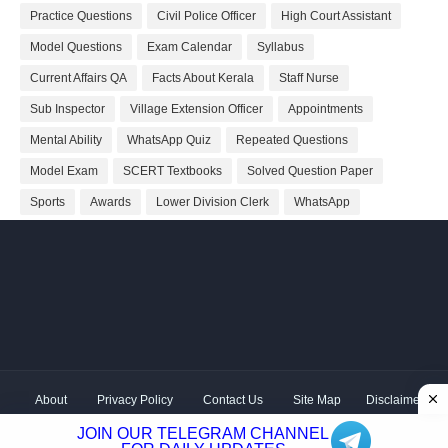
Practice Questions
Civil Police Officer
High Court Assistant
Model Questions
Exam Calendar
Syllabus
Current Affairs QA
Facts About Kerala
Staff Nurse
Sub Inspector
Village Extension Officer
Appointments
Mental Ability
WhatsApp Quiz
Repeated Questions
Model Exam
SCERT Textbooks
Solved Question Paper
Sports
Awards
Lower Division Clerk
WhatsApp
About
Privacy Policy
Contact Us
Site Map
Disclaimer
Copyright ©
2026 Shivodaya Associates | Owner
Hum
JOIN OUR TELEGRAM CHANNEL
Hindustani
| Distributed by
Kerala PSC GK