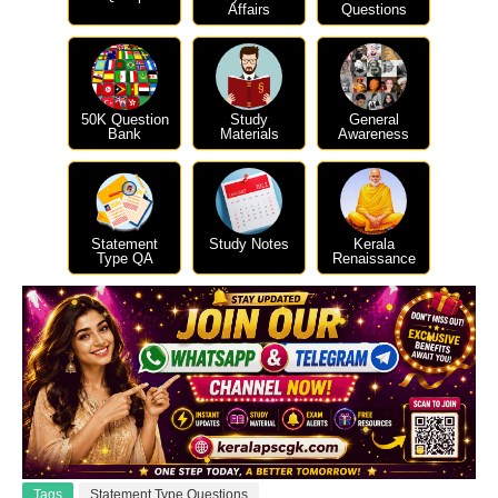
Affairs
Questions
50K Question
Study
General
Bank
Materials
Awareness
Statement
Study Notes
Kerala
Type QA
Renaissance
Tags
Statement Type Questions