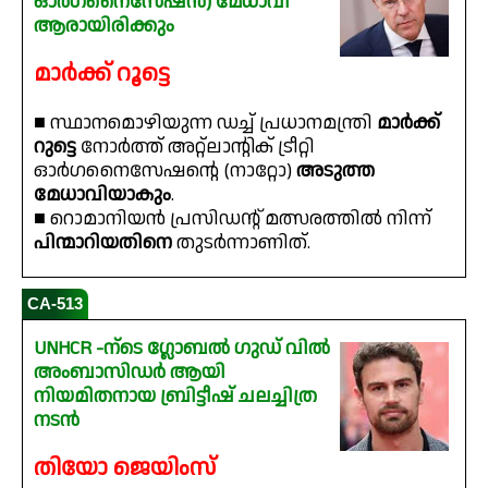
ഓർഗനൈസേഷൻ) മേധാവി
ആരായിരിക്കും
മാർക്ക് റൂട്ടെ
■ സ്ഥാനമൊഴിയുന്ന ഡച്ച് പ്രധാനമന്ത്രി
മാർക്ക്
റുട്ടെ
നോർത്ത് അറ്റ്ലാൻ്റിക് ട്രീറ്റി
ഓർഗനൈസേഷൻ്റെ (നാറ്റോ)
അടുത്ത
മേധാവിയാകും
.
■ റൊമാനിയൻ പ്രസിഡൻ്റ് മത്സരത്തിൽ നിന്ന്
പിന്മാറിയതിനെ
തുടർന്നാണിത്.
CA-513
UNHCR -ന്ടെ ഗ്ലോബൽ ഗുഡ് വിൽ
അംബാസിഡർ ആയി
നിയമിതനായ ബ്രിട്ടീഷ് ചലച്ചിത്ര
നടൻ
തിയോ ജെയിംസ്