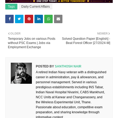
Tags
Daily Current Affairs
OLDER
NEWER
Temporary Jobs on various Posts
Solved Question Paper [English] -
without PSC Exams | Jobs via
Beat Forest Officer [27/2024-M]
Employment Exchange
POSTED BY
SANTHOSH NAIR
A retired Indian Navy veteran with a distinguished
career in administration, pay & allowances, and
personnel management. Served in various
prestigious establishments including INS Tabar,
Indian Naval Hospital Nivarini, CABS Mankhurd,
NCC Units at Karwar and Changanassery, and
the Wireless Experimental Unit, Thane.
Passionate about education, competitive exam
preparation, and sharing knowledge through
informative content.