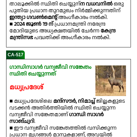
താലൂക്കിൽ സ്ഥിതി ചെയ്യുന്
ന വധവനിൽ
ഒരു
പുതിയ പ്രധാന തുറമുഖം നിർമ്മിക്കുന്നതിന്
ഇന്ത്യാ ഗവൺമെൻ്റ്
അംഗീകാരം നൽകി.
■
2024 ജൂൺ 19 ന്
പ്രധാനമന്ത്രി നരേന്ദ്ര
മോദിയുടെ അധ്യക്ഷതയിൽ ചേർന്ന
കേന്ദ്ര
മന്ത്രിസഭ
പദ്ധതിക്ക് അംഗീകാരം നൽകി.
CA-517
ഗാന്ധിസാഗർ വന്യജീവി സങ്കേതം
സ്ഥിതി ചെയ്യുന്നത്
മധ്യപ്രദേശ്
■ മധ്യപ്രദേശിലെ
മന്ദ്‌സൗർ, നിമാച്ച്
ജില്ലകളുടെ
വടക്കൻ അതിർത്തിയിൽ സ്ഥിതി ചെയ്യുന്ന
വന്യജീവി സങ്കേതമാണ്
ഗാന്ധി സാഗർ
സാങ്ച്വറി
.
■ ഈ വന്യജീവി സങ്കേതത്തിൽ വസിക്കുന്ന
പ്രധാന മൃഗങ്ങൾ മാനുകളാണ്, അവയിൽ