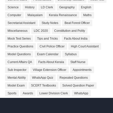
Science
History
LD Clerk
Geography
English
Computer
Malayalam
Kerala Renaissance
Maths
Secretariat Assistant
Study Notes
Beat Forest Officer
Miscellaneous
LDC 2020
Constitution and Polity
Mock Test Series
Tips and Tricks
Facts About India
Practice Questions
Civil Police Officer
High Court Assistant
Model Questions
Exam Calendar
Syllabus
Current Affairs QA
Facts About Kerala
Staff Nurse
Sub Inspector
Village Extension Officer
Appointments
Mental Ability
WhatsApp Quiz
Repeated Questions
Model Exam
SCERT Textbooks
Solved Question Paper
Sports
Awards
Lower Division Clerk
WhatsApp