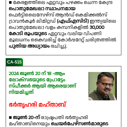
■ കേരളത്തിലെ ഏറ്റവും പഴക്കം ചെന്ന കേന്ദ്ര
പൊതുമേഖലാ സ്ഥാപനമായ
ഫെർട്ടിലൈസേഴ്സ് ആൻഡ് കെമിക്കൽസ്
ട്രാവൻകൂർ ലിമിറ്റഡ്
(എഫ്എസിടി)
ഇന്ത്യയിലെ
പൊതുമേഖലാ വളം കമ്പനികളിൽ
30,000
കോടി രൂപയുടെ
ഏറ്റവും വലിയ വിപണി
മൂലധനം കൈവരിച്ച് കോർപ്പറേറ്റ് ചരിത്രത്തിൽ
പുതിയ അധ്യായം
രചിച്ചു.
CA-515
2024 ജൂൺ 20 ന് 18 -ആം
ലോക്‌സഭയുടെ പ്രോട്ടേം
സ്പീക്കർ ആയി ആരെയാണ്
നിയമിച്ചത്
ഭർതൃഹരി മഹ്താബ്
■
ജൂൺ 20-ന്
രാഷ്ട്രപതി ഭർതൃഹരി
മഹ്താബിനെയും
ചെയർപേഴ്‌സൺമാരുടെ