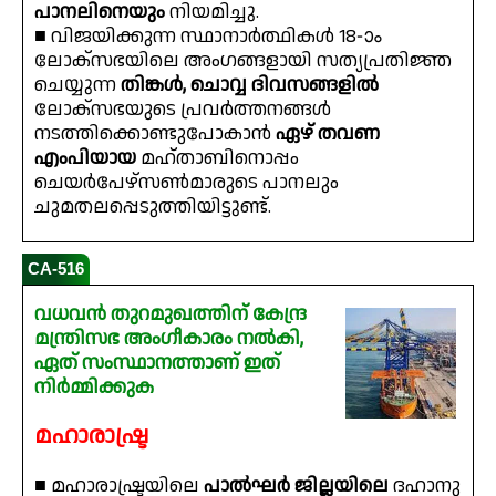
പാനലിനെയും
നിയമിച്ചു.
■ വിജയിക്കുന്ന സ്ഥാനാർത്ഥികൾ 18-ാം
ലോക്‌സഭയിലെ അംഗങ്ങളായി സത്യപ്രതിജ്ഞ
ചെയ്യുന്ന
തിങ്കൾ, ചൊവ്വ ദിവസങ്ങളിൽ
ലോക്‌സഭയുടെ പ്രവർത്തനങ്ങൾ
നടത്തിക്കൊണ്ടുപോകാൻ
ഏഴ് തവണ
എംപിയായ
മഹ്താബിനൊപ്പം
ചെയർപേഴ്‌സൺമാരുടെ പാനലും
ചുമതലപ്പെടുത്തിയിട്ടുണ്ട്.
CA-516
വധവൻ തുറമുഖത്തിന് കേന്ദ്ര
മന്ത്രിസഭ അംഗീകാരം നൽകി,
ഏത് സംസ്ഥാനത്താണ് ഇത്
നിർമ്മിക്കുക
മഹാരാഷ്ട്ര
■ മഹാരാഷ്ട്രയിലെ
പാൽഘർ ജില്ലയിലെ
ദഹാനു