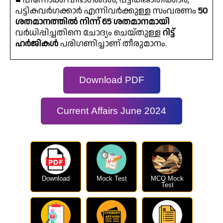
പട്ടികവർഗക്കാർ എന്നിവർക്കുള്ള സംവരണം
50
ശതമാനത്തിൽ നിന്ന് 65 ശതമാനമായി
വർധിപ്പിച്ചതിനെ ചോദ്യം ചെയ്തുള്ള
റിട്ട്
ഹർജികൾ
പരിഗണിച്ചാണ് തീരുമാനം.
Download PDF
Current Affairs June 2024
Download
Mock Test
MCQ Mock
Test