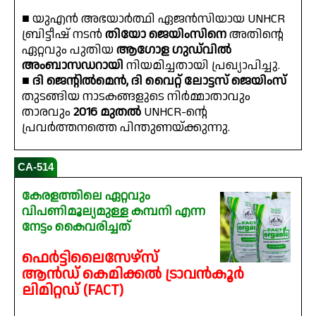
■ യുഎൻ അഭയാർത്ഥി ഏജൻസിയായ UNHCR
ബ്രിട്ടീഷ് നടൻ
തിയോ ജെയിംസിനെ
അതിൻ്റെ
ഏറ്റവും പുതിയ
ആഗോള ഗുഡ്‌വിൽ
അംബാസഡറായി
നിയമിച്ചതായി പ്രഖ്യാപിച്ചു.
■
ദി ജെൻ്റിൽമെൻ, ദി വൈറ്റ് ലോട്ടസ് ജെയിംസ്
തുടങ്ങിയ നാടകങ്ങളുടെ നിർമ്മാതാവും
താരവും
2016 മുതൽ
UNHCR-ൻ്റെ
പ്രവർത്തനത്തെ പിന്തുണയ്ക്കുന്നു.
CA-514
കേരളത്തിലെ ഏറ്റവും
വിപണിമൂല്യമുള്ള കമ്പനി എന്ന
നേട്ടം കൈവരിച്ചത്
ഫെർട്ടിലൈസേഴ്സ്
ആൻഡ് കെമിക്കൽ ട്രാവൻകൂർ
ലിമിറ്റഡ് (FACT)