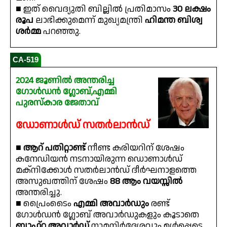
■ ഇത് വൈദ്യുതി ബില്ലിൽ പ്രതിമാസം
30 ലക്ഷം
രൂപ
ലാഭിക്കുമെന്ന് മുഖ്യമന്ത്രി
ഹിമന്ത ബിശ്വ
ശർമ്മ
പറഞ്ഞു.
CA-519
2024 ജൂണിൽ അന്തരിച്ച
ഗോൾഡൻ ഗ്ലോബ്,എമ്മി
പുരസ്കാര ജേതാവ്
ഡോണാൾഡ് സതർലാൻഡ്
■
ആറ് പതിറ്റാണ്ട്
നീണ്ട കരിയറിന് ശേഷം
കനേഡിയൻ നടനായിരുന്ന ഡൊണാൾഡ്
മക്‌നിക്കോൾ സതർലാൻഡ് ദീർഘനാളത്തെ
അസുഖത്തിന് ശേഷം
88 ആം വയസ്സിൽ
അന്തരിച്ചു.
■ പ്രൈംടൈം
എമ്മി അവാർഡും
രണ്ട്
ഗോൾഡൻ ഗ്ലോബ് അവാർഡുകളും കൂടാതെ
ബാഫ്റ്റ അവാർഡ്
നാമനിർദ്ദേശവും ഉൾപ്പെടെ