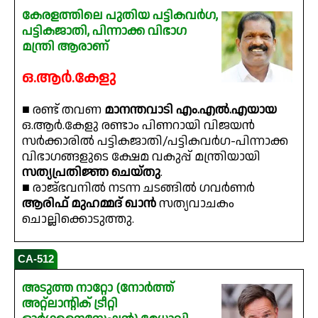
കേരളത്തിലെ പുതിയ പട്ടികവർഗ,
പട്ടികജാതി, പിന്നാക്ക വിഭാഗ
മന്ത്രി ആരാണ്
ഒ.ആർ.കേളു
■ രണ്ട് തവണ
മാനന്തവാടി എം.എൽ.എയായ
ഒ.ആർ.കേളു രണ്ടാം പിണറായി വിജയൻ
സർക്കാരിൽ പട്ടികജാതി/പട്ടികവർഗ-പിന്നാക്ക
വിഭാഗങ്ങളുടെ ക്ഷേമ വകുപ്പ് മന്ത്രിയായി
സത്യപ്രതിജ്ഞ ചെയ്തു
.
■ രാജ്ഭവനിൽ നടന്ന ചടങ്ങിൽ ഗവർണർ
ആരിഫ് മുഹമ്മദ് ഖാൻ
സത്യവാചകം
ചൊല്ലിക്കൊടുത്തു.
CA-512
അടുത്ത നാറ്റോ (നോർത്ത്
അറ്റ്ലാന്റിക് ട്രീറ്റി