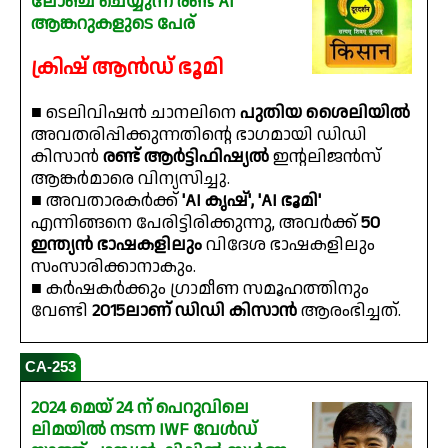
ലോഞ്ച് ചെയ്യുന്ന രണ്ട് AI
ആങ്കറുകളുടെ പേര്
ക്രിഷ് ആൻഡ് ഭൂമി
■ ടെലിവിഷൻ ചാനലിനെ
പുതിയ ശൈലിയിൽ
അവതരിപ്പിക്കുന്നതിൻ്റെ ഭാഗമായി ഡിഡി
കിസാൻ
രണ്ട് ആർട്ടിഫിഷ്യൽ
ഇൻ്റലിജൻസ്
ആങ്കർമാരെ വിന്യസിച്ചു.
■ അവതാരകർക്ക്
'AI കൃഷ്', 'AI ഭൂമി'
എന്നിങ്ങനെ പേരിട്ടിരിക്കുന്നു, അവർക്ക്
50
ഇന്ത്യൻ ഭാഷകളിലും
വിദേശ ഭാഷകളിലും
സംസാരിക്കാനാകും.
■ കർഷകർക്കും ഗ്രാമീണ സമൂഹത്തിനും
വേണ്ടി
2015ലാണ് ഡിഡി കിസാൻ
ആരംഭിച്ചത്.
CA-253
2024 മെയ് 24 ന് പെറുവിലെ
ലിമയിൽ നടന്ന IWF വേൾഡ്