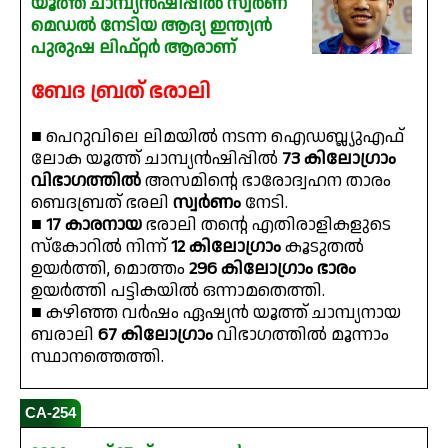
യൂത്ത് ചാമ്പ്യൻഷിപ്പിൽ സ്വർണ
മെഡൽ നേടിയ ആദ്യ ഇന്ത്യൻ
പുരുഷ ലിഫ്റ്റർ ആരാണ്
ബേദ ബ്രത് ഭരാലി
■ പെറുവിലെ ലിമയിൽ നടന്ന ഐഡബ്ല്യുഎഫ്
ലോക യൂത്ത് ചാമ്പ്യൻഷിപ്പിൽ
73 കിലോഗ്രാം
വിഭാഗത്തിൽ
അസമിൻ്റെ ഭാരോദ്വഹന താരം
ബെദബ്രത് ഭരലി
സ്വർണം
നേടി.
■
17 കാരനായ
ഭരാലി തൻ്റെ എതിരാളികളുടെ
സ്‌കോറിൽ നിന്ന്
12 കിലോഗ്രാം
കൂടുതൽ
ഉയർത്തി, മൊത്തം
296 കിലോഗ്രാം ഭാരം
ഉയർത്തി പട്ടികയിൽ ഒന്നാമതെത്തി.
■ കഴിഞ്ഞ വർഷം ഏഷ്യൻ യൂത്ത് ചാമ്പ്യനായ
ബരാലി
67 കിലോഗ്രാം
വിഭാഗത്തിൽ മൂന്നാം
സ്ഥാനത്തെത്തി.
CA-254