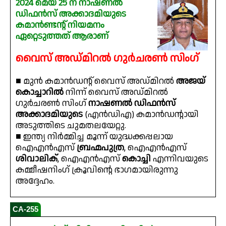
2024 മെയ് 25 ന് നാഷണൽ
ഡിഫൻസ് അക്കാദമിയുടെ
കമാൻണ്ടന്റ് നിയമനം
ഏറ്റെടുത്തത് ആരാണ്
വൈസ് അഡ്മിറൽ ഗുർചരൺ സിംഗ്
■ മുൻ കമാൻഡൻ്റ് വൈസ് അഡ്മിറൽ
അജയ്
കൊച്ചാറിൽ
നിന്ന് വൈസ് അഡ്മിറൽ
ഗുർചരൺ സിംഗ്
നാഷണൽ ഡിഫൻസ്
അക്കാദമിയുടെ
(എൻഡിഎ) കമാൻഡൻ്റായി
അടുത്തിടെ ചുമതലയേറ്റു.
■ ഇന്ത്യ നിർമ്മിച്ച മൂന്ന് യുദ്ധക്കപ്പലായ
ഐഎൻഎസ്
ബ്രഹ്മപുത്ര
, ഐഎൻഎസ്
ശിവാലിക്
, ഐഎൻഎസ്
കൊച്ചി
എന്നിവയുടെ
കമ്മീഷനിംഗ് ക്രൂവിൻ്റെ ഭാഗമായിരുന്നു
അദ്ദേഹം.
CA-255