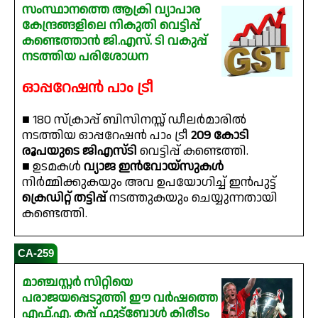
സംസ്ഥാനത്തെ ആക്രി വ്യാപാര
കേന്ദ്രങ്ങളിലെ നികുതി വെട്ടിപ്പ്
കണ്ടെത്താൻ ജി.എസ്. ടി വകുപ്പ്
നടത്തിയ പരിശോധന
ഓപ്പറേഷൻ പാം ട്രീ
■ 180 സ്ക്രാപ്പ് ബിസിനസ്സ് ഡീലർമാരിൽ
നടത്തിയ ഓപ്പറേഷൻ പാം ട്രീ
209 കോടി
രൂപയുടെ ജിഎസ്ടി
വെട്ടിപ്പ് കണ്ടെത്തി.
■ ഉടമകൾ
വ്യാജ ഇൻവോയ്‌സുകൾ
നിർമ്മിക്കുകയും അവ ഉപയോഗിച്ച് ഇൻപുട്ട്
ക്രെഡിറ്റ് തട്ടിപ്പ്
നടത്തുകയും ചെയ്യുന്നതായി
കണ്ടെത്തി.
CA-259
മാഞ്ചസ്റ്റർ സിറ്റിയെ
പരാജയപ്പെടുത്തി ഈ വർഷത്തെ
എഫ്.എ. കപ്പ്‌ ഫുട്ബോൾ കിരീടം