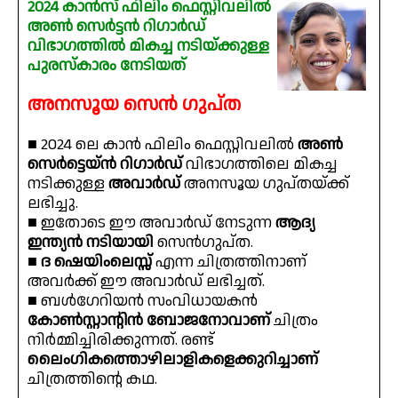
2024 കാൻസ് ഫിലിം ഫെസ്റ്റിവലിൽ
അൺ സെർട്ടൻ റിഗാർഡ്
വിഭാഗത്തിൽ മികച്ച നടിയ്ക്കുള്ള
പുരസ്‌കാരം നേടിയത്
അനസൂയ സെൻ ഗുപ്ത
■ 2024 ലെ കാൻ ഫിലിം ഫെസ്റ്റിവലിൽ
അൺ
സെർട്ടെയ്ൻ റിഗാർഡ്
വിഭാഗത്തിലെ മികച്ച
നടിക്കുള്ള
അവാർഡ്
അനസൂയ ഗുപ്തയ്ക്ക്
ലഭിച്ചു.
■ ഇതോടെ ഈ അവാർഡ് നേടുന്ന
ആദ്യ
ഇന്ത്യൻ നടിയായി
സെൻഗുപ്ത.
■
ദ ഷെയിംലെസ്സ്
എന്ന ചിത്രത്തിനാണ്
അവർക്ക് ഈ അവാർഡ് ലഭിച്ചത്.
■ ബൾഗേറിയൻ സംവിധായകൻ
കോൺസ്റ്റാൻ്റിൻ ബോജനോവാണ്
ചിത്രം
നിർമ്മിച്ചിരിക്കുന്നത്. രണ്ട്
ലൈംഗികത്തൊഴിലാളികളെക്കുറിച്ചാണ്
ചിത്രത്തിൻ്റെ കഥ.