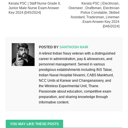
Kerala PSC | Staff Nurse Grade II,
Kerala PSC | Electrician,
Junior Male Nurse Exam Answer
Overseer , Draftsman, Electrician
Key 2024 [045/2024]
Police Constable, Skilled
Assistant, Tradesman, Lineman
Exam Answer Key 2024
[046/2024]
POSTED BY
SANTHOSH NAIR
A retired Indian Navy veteran with a distinguished
career in administration, pay & allowances, and
personnel management. Served in various
prestigious establishments including INS Tabar,
Indian Naval Hospital Nivarini, CABS Mankhurd,
NCC Units at Karwar and Changanassery, and
the Wireless Experimental Unit, Thane.
Passionate about education, competitive exam
preparation, and sharing knowledge through
informative content.
YOU MAY LIKE THESE POSTS