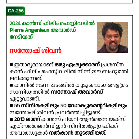
CA-256
2024 കാൻസ് ഫിലിം ഫെസ്റ്റിവലിൽ
Pierre Angenieux അവാർഡ്
നേടിയത്
സന്തോഷ് ശിവൻ
■ ഇതാദ്യമായാണ്
ഒരു ഏഷ്യക്കാരന്
പ്രശസ്ത
കാൻ ഫിലിം ഫെസ്റ്റിവലിൽ നിന്ന് ഈ ബഹുമതി
ലഭിക്കുന്നത്.
■ കാനിൽ നടന്ന ചടങ്ങിൽ കുടുംബാംഗങ്ങളുടെ
സാന്നിധ്യത്തിൽ
സന്തോഷ് അവാർഡ്
ഏറ്റുവാങ്ങി.
■
55 സിനിമകളിലും 50 ഡോക്യുമെൻ്ററികളിലും
സന്തോഷ് ശിവൻ പ്രവർത്തിച്ചിട്ടുണ്ട്.
■
2013 ലാണ്
കാൻസ് പിയറി ആൻജെനിയക്സ്
എക്സൽലെൻസ് ഇൻ സിനിമാട്ടോഗ്രഫിക്ക്
അവാർഡുകൾ
നൽകാൻ തുടങ്ങിയത്
.