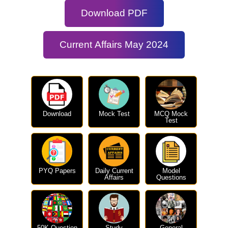
Download PDF
Current Affairs May 2024
Download
Mock Test
MCQ Mock
Test
PYQ Papers
Daily Current
Model
Affairs
Questions
50K Question
Study
General