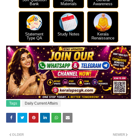
Bank
Materials
Awareness
Statement
Study Notes
Kerala
Type QA
Renaissance
Tags
Daily Current Affairs
OLDER
NEWER