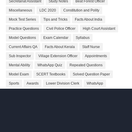
Secretariat Assistant
Study Notes
Beat Forest Officer
Miscellaneous
LDC 2020
Constitution and Polity
Mock Test Series
Tips and Tricks
Facts About India
Practice Questions
Civil Police Officer
High Court Assistant
Model Questions
Exam Calendar
Syllabus
Current Affairs QA
Facts About Kerala
Staff Nurse
Sub Inspector
Village Extension Officer
Appointments
Mental Ability
WhatsApp Quiz
Repeated Questions
Model Exam
SCERT Textbooks
Solved Question Paper
Sports
Awards
Lower Division Clerk
WhatsApp