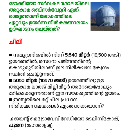
ടോക്കിയോ സർവകലാശാലയിലെ
അറ്റകാമ ഒബ്സർവേറ്ററി ഏത്
രാജ്യത്താണ് ലോകത്തിലെ
ഏറ്റവും ഉയർന്ന നിരീക്ഷണാലയം
ഉദ്ഘാടനം ചെയ്തത്?
ചിലി
■ സമുദ്രനിരപ്പിൽ നിന്ന്
5,640 മീറ്റർ
(18,500 അടി)
ഉയരത്തിൽ, സെറോ ചജ്നന്തറിൻ്റെ
കൊടുമുടിയിലാണ് ഈ നിരീക്ഷണ കേന്ദ്രം
സ്ഥിതി ചെയ്യുന്നത്.
■
5050 മീറ്റർ (16570 അടി)
ഉയരത്തിലുള്ള
അറ്റകാമ ലാർജ് മില്ലിമീറ്റർ അറേയെപ്പോലും
മറികടക്കുന്നതാണ് ഈ സൗകര്യത്തിൻ്റെ ഉയരം.
■ ഇന്ത്യയിലെ മറ്റ് ചില പ്രധാന
നിരീക്ഷണാലയങ്ങൾ ഏതൊക്കെയാണ്?
📡ജയൻ്റ് മെട്രോവേവ് റേഡിയോ ടെലിസ്കോപ്പ്,
പൂനെ
(മഹാരാഷ്ട്ര)