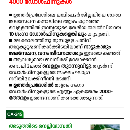
4000 ഡോൾഫിനുകൾ
■ ഉത്തർപ്രദേശിലെ ലഖിംപൂർ ജില്ലയിലെ ശാരദ
ജലസേചന കനാലിലെ ആഴം കുറഞ്ഞ
വെള്ളത്തിൽ ഇന്ത്യയുടെ ദേശീയ ജലജീവിയായ
10 ഗംഗാ ഡോൾഫിനുകളെങ്കിലും
കുടുങ്ങി.
■ മഴക്കാലത്തിനു മുമ്പുള്ള പതിവ്
അറ്റകുറ്റപ്പണികൾക്കിടയിലാണ്
നാട്ടുകാരും
ജലസേചന, വനം ജീവനക്കാരും
ഇവയെ കണ്ടത്
■ ആവശ്യമായ ജലനിരപ്പ് ഉറപ്പാക്കാൻ
കനാലിലേക്ക്
വെള്ളം തുറന്നുവിട്ടു
, തുടർന്ന്
ഡോൾഫിനുകളുടെ സംഘം ഘാഗ്ര
നദിയിലേക്ക് നീന്തി മടങ്ങി.
■
ഉത്തർപ്രദേശിൽ
മാത്രം ഗംഗാ
ഡോൾഫിനുകളുടെ എണ്ണം ഏകദേശം
2000-
ത്തോളം
ഉണ്ടെന്നാണ് കണക്കാക്കുന്നത്.
CA-245
അടുത്തിടെ നെല്ലിയാമ്പതി