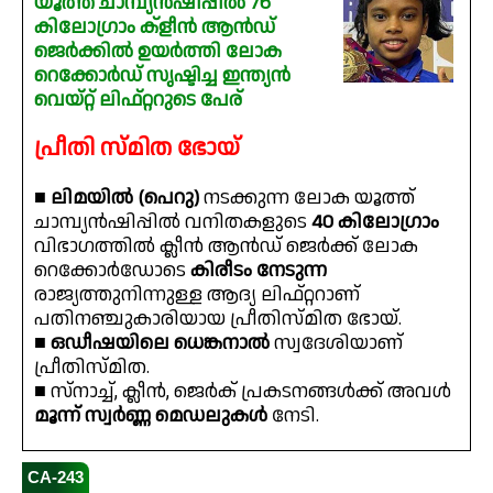
യൂത്ത് ചാമ്പ്യൻഷിപ്പിൽ 76
കിലോഗ്രാം ക്ളീൻ ആൻഡ്
ജെർക്കിൽ ഉയർത്തി ലോക
റെക്കോർഡ് സൃഷ്ടിച്ച ഇന്ത്യൻ
വെയ്റ്റ് ലിഫ്റ്ററുടെ പേര്
പ്രീതി സ്മിത ഭോയ്‌
■
ലിമയിൽ (പെറു)
നടക്കുന്ന ലോക യൂത്ത്
ചാമ്പ്യൻഷിപ്പിൽ വനിതകളുടെ
40 കിലോഗ്രാം
വിഭാഗത്തിൽ ക്ലീൻ ആൻഡ് ജെർക്ക് ലോക
റെക്കോർഡോടെ
കിരീടം നേടുന്ന
രാജ്യത്തുനിന്നുള്ള ആദ്യ ലിഫ്റ്ററാണ്
പതിനഞ്ചുകാരിയായ പ്രീതിസ്മിത ഭോയ്.
■
ഒഡീഷയിലെ ധെങ്കനാൽ
സ്വദേശിയാണ്
പ്രീതിസ്മിത.
■ സ്‌നാച്ച്, ക്ലീൻ, ജെർക് പ്രകടനങ്ങൾക്ക് അവൾ
മൂന്ന് സ്വർണ്ണ മെഡലുകൾ
നേടി.
CA-243