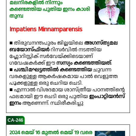
മലനിരകളിൽ നിന്നും
കണ്ടെത്തിയ പുതിയ ഇനം കാശി
തുമ്പ
Impatiens Minnamparensis
■ തിരുവനന്തപുരം ജില്ലയിലെ
അഗസ്ത്യമല
ബയോസ്ഫിയർ
റിസർവിൽ നടത്തിയ
ഫ്ലോറിസ്റ്റിക് സർവേയ്ക്കിടെയാണ്
ഗവേഷകർക്ക് ഈ
സസ്യം കണ്ടെത്തിയത്
.
■
പശ്ചിമഘട്ടത്തിൽ കണ്ടെത്തിയ
ചുവന്ന
വരകളുള്ള ആകർഷകമായ പാൽ വെളുത്ത
പൂക്കളുള്ള ഒരു ചെറിയ ചെടി.
■ എന്നാൽ വിശദമായ ശാസ്ത്രീയ പഠനത്തിൻ്റെ
ഫലമായി ഈ ചെടി ഒരു പുതിയ
ഇംപാറ്റിയൻസ്
ഇനം
ആണെന്ന്. സ്ഥിരീകരിച്ചു
CA-246
2024 മെയ് 16 മുതൽ മെയ് 19 വരെ