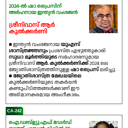
2024-ൽ ഷാ പ്രൈസിന്
അർഹനായ ഇന്ത്യൻ വംശജൻ
ശ്രീനിവാസ് ആർ
കുൽക്കർണി
■ ഇന്ത്യൻ വംശജനായ
യുഎസ്
ശാസ്ത്രജ്ഞനും
പ്രശസ്ത എഴുത്തുകാരി
സുധാ മൂർത്തിയുടെ
സഹോദരനുമായ
ശ്രീനിവാസ്
ആർ. കുൽക്കർണിക്ക്
2024 ലെ
ജ്യോതിശാസ്ത്രത്തിനുള്ള
ഷാ പ്രൈസ്
ലഭിച്ചു.
■
ജ്യോതിശാസ്ത്ര മേഖലയിലെ
കുൽക്കർണിയുടെ തകർപ്പൻ
കണ്ടുപിടിത്തങ്ങൾക്കാണ് ഈ
അഭിമാനകരമായ അംഗീകാരം.
CA-242
ഐ.ഡബ്ള്യു.എഫ് വേൾഡ്