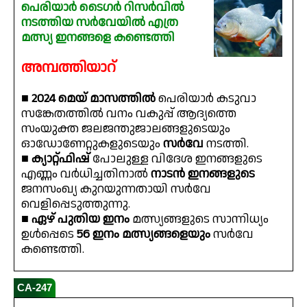
പെരിയാർ ടൈഗർ റിസർവിൽ
നടത്തിയ സർവേയിൽ എത്ര
മത്സ്യ ഇനങ്ങളെ കണ്ടെത്തി
അമ്പത്തിയാറ്‌
■
2024 മെയ് മാസത്തിൽ
പെരിയാർ കടുവാ
സങ്കേതത്തിൽ വനം വകുപ്പ് ആദ്യത്തെ
സംയുക്ത ജലജന്തുജാലങ്ങളുടെയും
ഓഡോണേറ്റുകളുടെയും
സർവേ
നടത്തി.
■
ക്യാറ്റ്ഫിഷ്
പോലുള്ള വിദേശ ഇനങ്ങളുടെ
എണ്ണം വർധിച്ചതിനാൽ
നാടൻ ഇനങ്ങളുടെ
ജനസംഖ്യ കുറയുന്നതായി സർവേ
വെളിപ്പെടുത്തുന്നു.
■
ഏഴ് പുതിയ ഇനം
മത്സ്യങ്ങളുടെ സാന്നിധ്യം
ഉൾപ്പെടെ
56 ഇനം മത്സ്യങ്ങളെയും
സർവേ
കണ്ടെത്തി.
CA-247