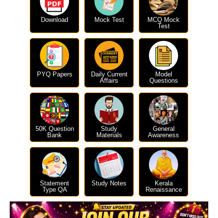
Download
Mock Test
MCQ Mock
Test
PYQ Papers
Daily Current
Model
Affairs
Questions
50K Question
Study
General
Bank
Materials
Awareness
Statement
Study Notes
Kerala
Type QA
Renaissance