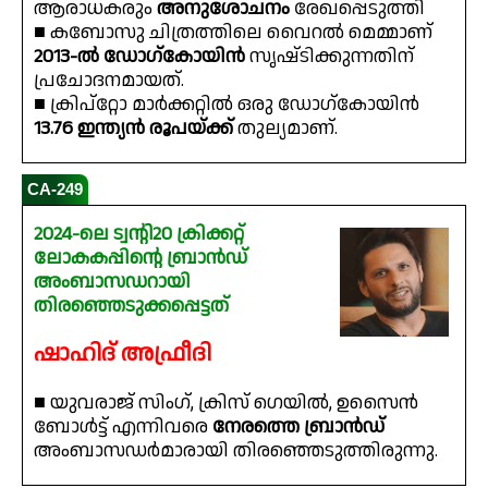
ആരാധകരും
അനുശോചനം
രേഖപ്പെടുത്തി
■ കബോസു ചിത്രത്തിലെ വൈറൽ മെമ്മാണ്
2013-ൽ ഡോഗ്‌കോയിൻ
സൃഷ്‌ടിക്കുന്നതിന്
പ്രചോദനമായത്.
■ ക്രിപ്‌റ്റോ മാർക്കറ്റിൽ ഒരു ഡോഗ്കോയിൻ
13.76 ഇന്ത്യൻ രൂപയ്ക്ക്
തുല്യമാണ്.
CA-249
2024-ലെ ട്വന്റി20 ക്രിക്കറ്റ്
ലോകകപ്പിന്റെ ബ്രാൻഡ്
അംബാസഡറായി
തിരഞ്ഞെടുക്കപ്പെട്ടത്
ഷാഹിദ് അഫ്രീദി
■ യുവരാജ് സിംഗ്, ക്രിസ് ഗെയിൽ, ഉസൈൻ
ബോൾട്ട് എന്നിവരെ
നേരത്തെ ബ്രാൻഡ്
അംബാസഡർമാരായി തിരഞ്ഞെടുത്തിരുന്നു.