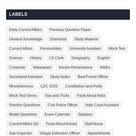
LABELS
Daily Current Affairs
Previous Question Paper
General Knowledge
Download
Study Material
Current Affairs
Personalities
University Assistant
Mock Test
Science
History
LD Clerk
Geography
English
Computer
Malayalam
Kerala Renaissance
Maths
Secretariat Assistant
Study Notes
Beat Forest Officer
Miscellaneous
LDC 2020
Constitution and Polity
Mock Test Series
Tips and Tricks
Facts About India
Practice Questions
Civil Police Officer
High Court Assistant
Model Questions
Exam Calendar
Syllabus
Current Affairs QA
Facts About Kerala
Staff Nurse
Sub Inspector
Village Extension Officer
Appointments