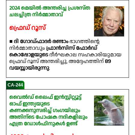
2024 മെയിൽ അന്തരിച്ച പ്രശസ്ത
ചലച്ചിത്ര നിർമ്മാതാവ്
ഫ്രെഡ് റൂസ്
■
ദി ഗോഡ്ഫാദർ രണ്ടാം
ഭാഗത്തിൻ്റെ
നിർമ്മാതാവും
ഫ്രാൻസിസ് ഫോർഡ്
കൊപ്പോളയുടെ
ദീർഘകാല സഹകാരിയുമായ
ഫ്രെഡ് റൂസ് അന്തരിച്ചു, അദ്ദേഹത്തിന്
89
വയസ്സായിരുന്നു
.
CA-244
വൈൽഡ് ലൈഫ് ഇൻസ്റ്റിറ്റ്യൂട്ട്
ഓഫ് ഇന്ത്യയുടെ
കണക്കനുസരിച്ച് ഗംഗയിലും
അതിന്ടെ പോഷക നദികളിലും
എത്ര ഡോൾഫിനുകൾ ഉണ്ട്