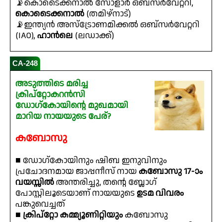
📡കൊടൈക്കനാൽ സോളാർ ഒബ്സർവേറ്ററി,
കൊടൈക്കനാൽ
(തമിഴ്നാട്)
📡ഇന്ത്യൻ അസ്ട്രോണമിക്കൽ ഒബ്സർവേറ്ററി
(IAO),
ഹാൻലെ
(ലഡാക്ക്)
CA-248
അടുത്തിടെ മരിച്ച
ക്രിപ്‌റ്റോകറൻസി
ഡോഗ്‌കോയിൻ്റെ മുഖമായി
മാറിയ നായയുടെ പേര്?
കബോസു
■ ഡോഗ്‌കോയിനും ഷിബ ഇനുവിനും
പ്രചോദനമായ ജാപ്പനീസ് നായ
കബോസു 17-ാം
വയസ്സിൽ
അന്തരിച്ചു, തൻ്റെ ബ്ലോഗ്
പോസ്റ്റിലൂടെയാണ് നായയുടെ
ഉടമ വിവരം
പങ്കുവെച്ചത്
■
ക്രിപ്‌റ്റോ കമ്മ്യൂണിറ്റിയും
കബോസു