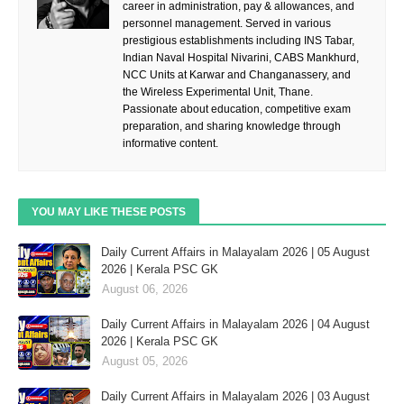
career in administration, pay & allowances, and
personnel management. Served in various
prestigious establishments including INS Tabar,
Indian Naval Hospital Nivarini, CABS Mankhurd,
NCC Units at Karwar and Changanassery, and
the Wireless Experimental Unit, Thane.
Passionate about education, competitive exam
preparation, and sharing knowledge through
informative content.
YOU MAY LIKE THESE POSTS
Daily Current Affairs in Malayalam 2026 | 05 August
2026 | Kerala PSC GK
August 06, 2026
Daily Current Affairs in Malayalam 2026 | 04 August
2026 | Kerala PSC GK
August 05, 2026
Daily Current Affairs in Malayalam 2026 | 03 August