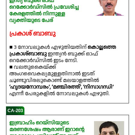
ഇന്ത്യ ബുക്ക് ഓഫ്
റെക്കോർഡ്‌സിൽ പ്രവേശിച്ച
കേരളത്തിൽ നിന്നുള്ള
വ്യക്തിയുടെ പേര്
പ്രകാശ് ബാബു
■ 3 നോവലുകൾ എഴുതിയതിന്
കൊല്ലത്തെ
പ്രകാശ്ബാബു
ഇന്ത്യൻ ബുക്ക് ഓഫ്
റെക്കോർഡ്സിൽ ഇടം നേടി.
■ വലതുകൈയ്‌ക്ക്
അംഗവൈകല്യമുള്ളതിനാൽ ഇടത്
ചൂണ്ടുവിരലുകൊണ്ട് മലയാളത്തിൽ
‘ഹൃദയനോമ്പരം’, ‘മഞ്ചിരത്ത്’, ‘നിസാഗന്ധി’
എന്നീ പേരുകളിൽ നോവലുകൾ എഴുതി.
CA-203
ഇബ്രാഹിം റെയ്‌സിയുടെ
മരണശേഷം ആരാണ് ഇറാന്റെ