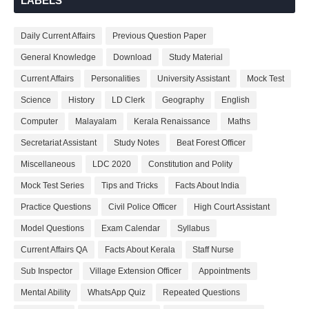
LABELS
Daily Current Affairs
Previous Question Paper
General Knowledge
Download
Study Material
Current Affairs
Personalities
University Assistant
Mock Test
Science
History
LD Clerk
Geography
English
Computer
Malayalam
Kerala Renaissance
Maths
Secretariat Assistant
Study Notes
Beat Forest Officer
Miscellaneous
LDC 2020
Constitution and Polity
Mock Test Series
Tips and Tricks
Facts About India
Practice Questions
Civil Police Officer
High Court Assistant
Model Questions
Exam Calendar
Syllabus
Current Affairs QA
Facts About Kerala
Staff Nurse
Sub Inspector
Village Extension Officer
Appointments
Mental Ability
WhatsApp Quiz
Repeated Questions