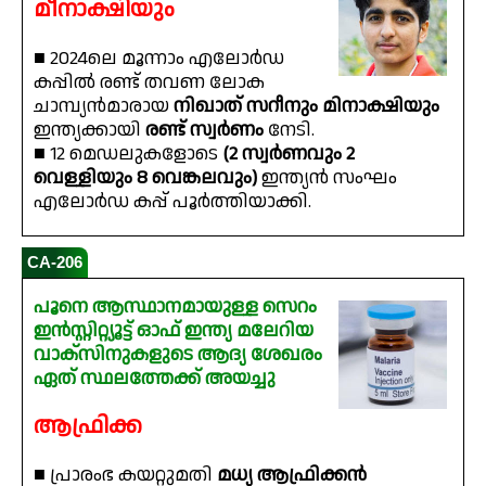
മീനാക്ഷിയും
■ 2024ലെ മൂന്നാം എലോർഡ
കപ്പിൽ രണ്ട് തവണ ലോക
ചാമ്പ്യൻമാരായ
നിഖാത് സറീനും മിനാക്ഷിയും
ഇന്ത്യക്കായി
രണ്ട് സ്വർണം
നേടി.
■ 12 മെഡലുകളോടെ
(2 സ്വർണവും 2
വെള്ളിയും 8 വെങ്കലവും)
ഇന്ത്യൻ സംഘം
എലോർഡ കപ്പ് പൂർത്തിയാക്കി.
CA-206
പൂനെ ആസ്ഥാനമായുള്ള സെറം
ഇൻസ്റ്റിറ്റ്യൂട്ട് ഓഫ് ഇന്ത്യ മലേറിയ
വാക്‌സിനുകളുടെ ആദ്യ ശേഖരം
ഏത് സ്ഥലത്തേക്ക് അയച്ചു
ആഫ്രിക്ക
■ പ്രാരംഭ കയറ്റുമതി
മധ്യ ആഫ്രിക്കൻ