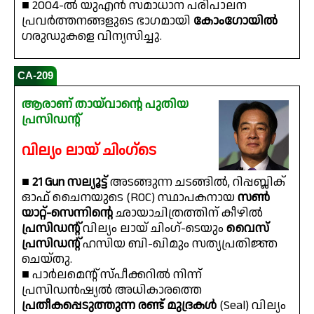
■ 2004-ൽ യുഎൻ സമാധാന പരിപാലന
പ്രവർത്തനങ്ങളുടെ ഭാഗമായി
കോംഗോയിൽ
ഗരുഡുകളെ വിന്യസിച്ചു.
CA-209
ആരാണ് തായ്‌വാന്റെ പുതിയ
പ്രസിഡന്റ്
വില്യം ലായ് ചിംഗ്ടെ
■
21 Gun സല്യൂട്ട്
അടങ്ങുന്ന ചടങ്ങിൽ, റിപ്പബ്ലിക്
ഓഫ് ചൈനയുടെ (ROC) സ്ഥാപകനായ
സൺ
യാറ്റ്-സെന്നിൻ്റെ
ഛായാചിത്രത്തിന് കീഴിൽ
പ്രസിഡൻ്റ്
വില്യം ലായ് ചിംഗ്-ടെയും
വൈസ്
പ്രസിഡൻ്റ്
ഹസിയ ബി-ഖിമും സത്യപ്രതിജ്ഞ
ചെയ്തു.
■ പാർലമെൻ്റ് സ്പീക്കറിൽ നിന്ന്
പ്രസിഡൻഷ്യൽ അധികാരത്തെ
പ്രതീകപ്പെടുത്തുന്ന രണ്ട് മുദ്രകൾ
(Seal) വില്യം