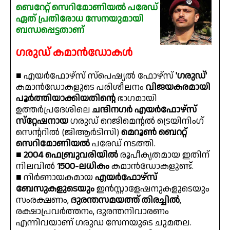
ബെറേറ്റ് സെറിമോണിയൽ പരേഡ്
ഏത് പ്രതിരോധ സേനയുമായി
ബന്ധപ്പെട്ടതാണ്
ഗരുഡ് കമാൻഡോകൾ
■ എയർഫോഴ്‌സ് സ്‌പെഷ്യൽ ഫോഴ്‌സ്
'ഗരുഡ്'
കമാൻഡോകളുടെ പരിശീലനം
വിജയകരമായി
പൂർത്തിയാക്കിയതിൻ്റെ
ഭാഗമായി
ഉത്തർപ്രദേശിലെ
ചന്ദിനഗർ എയർഫോഴ്‌സ്
സ്‌റ്റേഷനായ
ഗരുഡ് റെജിമെൻ്റൽ ട്രെയിനിംഗ്
സെൻ്ററിൽ (ജിആർടിസി)
മെറൂൺ ബെററ്റ്
സെറിമോണിയൽ
പരേഡ് നടത്തി.
■
2004 ഫെബ്രുവരിയിൽ
രൂപീകൃതമായ ഇതിന്
നിലവിൽ
1500-ലധികം
കമാൻഡോകളുണ്ട്.
■ നിർണായകമായ
എയർഫോഴ്സ്
ബേസുകളുടെയും
ഇൻസ്റ്റാളേഷനുകളുടെയും
സംരക്ഷണം,
ദുരന്തസമയത്ത് തിരച്ചിൽ
,
രക്ഷാപ്രവർത്തനം, ദുരന്തനിവാരണം
എന്നിവയാണ് ഗരുഡ സേനയുടെ ചുമതല.