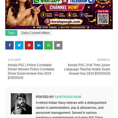
Tags
Daily Current Affairs
OLDER
NEWER
Kerala PSC | Police Constable
Kerala PSC | Full Time Junior
Driver/ Women Police Constable
Language Teacher Arabic Exam
Driver Exam Answer Key 2024
Answer Key 2024 [040/2024]
[039/2024]
POSTED BY
SANTHOSH NAIR
A retired Indian Navy veteran with a distinguished
career in administration, pay & allowances, and
personnel management. Served in various
prestigious establishments including INS Tabar,