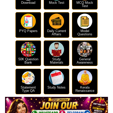
Download
Mock Test
MCQ Mock
Test
PYQ Papers
Daily Current
Model
Affairs
Questions
50K Question
Study
General
Bank
Materials
Awareness
Statement
Study Notes
Kerala
Type QA
Renaissance