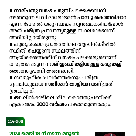
■
നാല്പതു വർഷം മുമ്പ്
പടക്കക്കമ്പനി
നടത്തുന്ന ടി.വി.ദാമോദരൻ
പാമ്പു കൊത്തിപ്പാറ
എന്ന പേരിൽ ഒരു സ്ഥലം സ്വന്തമാക്കിയപ്പോൾ
അത്
ചരിത്ര പ്രാധാന്യമുള്ള
സ്ഥലമാണെന്ന്
അറിയില്ലായിരുന്നു.
■ പുതുക്കൈ ഗ്രാമത്തിലെ ആലിൻകീഴിൽ
സ്ഥിതി ചെയ്യുന്ന സ്ഥലത്തിന്
ആയിരക്കണക്കിന് വർഷം പഴക്കമുണ്ടെന്ന്
കരുതപ്പെടുന്ന
നാല് ഇഞ്ച് കട്ടിയുള്ള ഒരു കല്ല്
കൊത്തുപണി കണ്ടെത്തി.
■ സാമൂഹിക പ്രവർത്തകനും ചരിത്ര
പ്രേമിയുമായ
സതീശൻ കാളിയനാണ്
ഇത്
ശ്രദ്ധിച്ചത്.
■ ആലിൻകീഴിലെ ശില കൊത്തുപണിക്ക്
ഏകദേശം
2000 വർഷം
പഴക്കമുണ്ടാകും.
CA-208
2024 മെയ് 18 ന് നടന്ന മറൂൺ