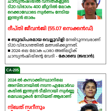
ചാമ്പ്യൻഷിപ്പിൽ വനിതകളുടെ
ടി20 വിഭാഗം 400 മീറ്ററിൽ ലോക
റെക്കാഡോടെ സ്വർണം നേടിയ
ഇന്ത്യൻ താരം
ദീപ്തി ജീവൻജി (55.07 സെക്കൻഡ്)
■
ബുദ്ധിപരമായ വെല്ലുവിളി
നേരിടുന്നവരാണ്
ടി20 വിഭാഗത്തിൽ മത്സരിക്കുന്നത്.
■ 2024-ലെ ലോക പാരാ അത്‌ലറ്റിക്
ചാമ്പ്യൻഷിപ്പിന്റെ വേദി -
കോബെ (ജപ്പാൻ)
.
CA-205
2024 ൽ കസാക്കിസ്ഥാനിലെ
അസ്താനയിൽ നടന്ന എലോർഡ
കപ്പിൽ ഇന്ത്യൻ ടീമിനായി സ്വർണ്ണ
മെഡലുകൾ നേടിയത് ആരാണ്
നിഖത് സറീനും