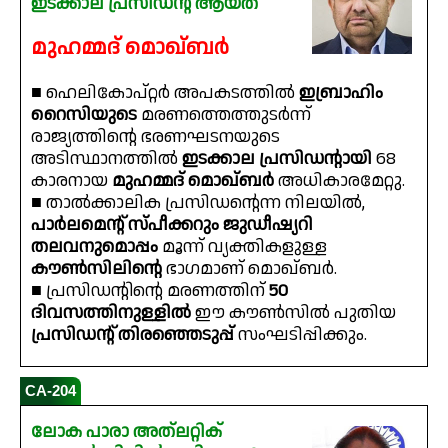
ഇടക്കാല പ്രസിഡന്റ് ആയത്
മുഹമ്മദ് മൊഖ്ബർ
■ ഹെലികോപ്റ്റർ അപകടത്തിൽ
ഇബ്രാഹിം
റൈസിയുടെ
മരണത്തെത്തുടർന്ന്
രാജ്യത്തിൻ്റെ ഭരണഘടനയുടെ
അടിസ്ഥാനത്തിൽ
ഇടക്കാല പ്രസിഡൻ്റായി
68
കാരനായ
മുഹമ്മദ് മൊഖ്ബർ
അധികാരമേറ്റു.
■ താൽക്കാലിക പ്രസിഡൻ്റെന്ന നിലയിൽ,
പാർലമെൻ്റ് സ്പീക്കറും ജുഡീഷ്യറി
തലവനുമൊപ്പം
മൂന്ന് വ്യക്തികളുള്ള
കൗൺസിലിൻ്റെ
ഭാഗമാണ് മൊഖ്ബർ.
■ പ്രസിഡൻ്റിൻ്റെ മരണത്തിന്
50
ദിവസത്തിനുള്ളിൽ
ഈ കൗൺസിൽ പുതിയ
പ്രസിഡൻ്റ് തിരഞ്ഞെടുപ്പ്
സംഘടിപ്പിക്കും.
CA-204
ലോക പാരാ അത്‌ലറ്റിക്