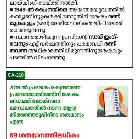
ലായ് ചിംഗ്-ടെയ്ക്ക് നൽകി.
■
1949-ൽ ചൈനയിലെ
ആഭ്യന്തരയുദ്ധത്തിൽ
കമ്മ്യൂണിസ്റ്റുകൾക്ക് തോറ്റതിന് ശേഷം
രണ്ട്
മുദ്രകളും
(Seal) ദേശീയവാദികൾ ദ്വീപിലേക്ക്
കൊണ്ടുവന്നു.
■ സ്ഥാനമൊഴിയുന്ന പ്രസിഡൻ്റ്
സായ് ഇംഗ്-
വെനും
എട്ട് വർഷത്തിനും പരമാവധി
രണ്ട്
തവണ
അധികാരത്തിലിരുന്നതിനുശേഷവും
ചടങ്ങിൽ വിടപറഞ്ഞു.
CA-210
2019 ൽ പ്രദേശം കേന്ദ്രഭരണ
പ്രദേശമാക്കിയതിന് ശേഷം
ലഡാക്ക് ലോക്‌സഭാ
മണ്ഡലത്തിൽ നടന്ന ആദ്യ
തിരഞ്ഞെടുപ്പിന്ടെ ശതമാനം
എത്ര
69 ശതമാനത്തിലധികം