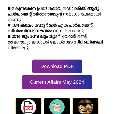
■ കേന്ദ്രഭരണ പ്രദേശമായ ലഡാക്കിൽ
ആദ്യ
പാർലമെൻ്റ് തിരഞ്ഞെടുപ്പ്
സമാധാനപരമായി
നടന്നു.
■
1.84 ലക്ഷം
വോട്ടർമാർ ഏക പാർലമെൻ്റ്
സീറ്റിൽ
വോട്ടവകാശം
വിനിയോഗിച്ചു.
■
2014 ലും 2019 ലും
തുടർച്ചയായി രണ്ട്
തവണയും ലഡാക്ക് ലോക്‌സഭാ സീറ്റ്
ബിജെപി
വിജയിച്ചു.
Download PDF
Current Affairs May 2024