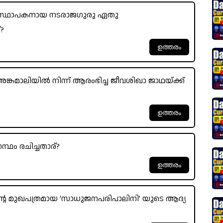
െ സ്ഥാപകനായ നടരാജഗുരു ഏതു
?
കമാലിയിൽ നിന്ന് ആരംഭിച്ച ജീവശിഖാ ജാഥയ്ക്ക്
്രന്ഥം രചിച്ചതാര്?
 മുഖപത്രമായ ‘സാധുജനപരിപാലിനി’ യുടെ ആദ്യ