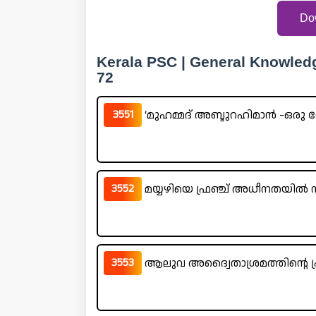
Do
Kerala PSC | General Knowled
72
3551
‘മുഹമ്മദ് അബ്ദുറഹിമാൻ -ഒരു നോ
3552
മയ്യഴിയെ ഫ്രഞ്ച് അധീനതയിൽ നി
3553
ആലുവ അദ്വൈതാശ്രമത്തിന്റെ പ്