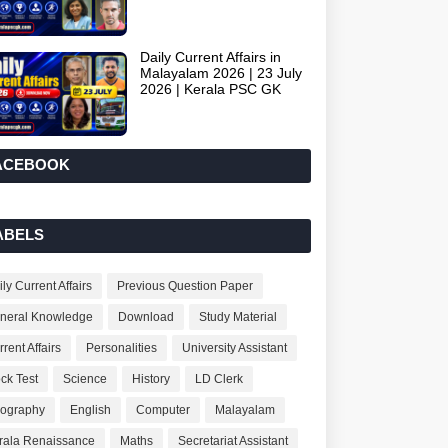
Daily Current Affairs in
Malayalam 2026 | 23 July
2026 | Kerala PSC GK
ACEBOOK
ABELS
ly Current Affairs
Previous Question Paper
neral Knowledge
Download
Study Material
rent Affairs
Personalities
University Assistant
ck Test
Science
History
LD Clerk
ography
English
Computer
Malayalam
rala Renaissance
Maths
Secretariat Assistant