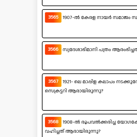
3565
1907-ൽ കേരള നായർ സമാജം സ്ഥ
3566
സ്വദേശാഭിമാനി പത്രം ആരംഭിച്ച
3567
1921- ലെ മാപ്പിള കലാപം നടക്കു
സെക്രട്ടറി ആരായിരുന്നു?
3568
1908-ൽ രൂപവൽക്കരിച്ച യോഗ
വഹിച്ചത് ആരായിരുന്നു?