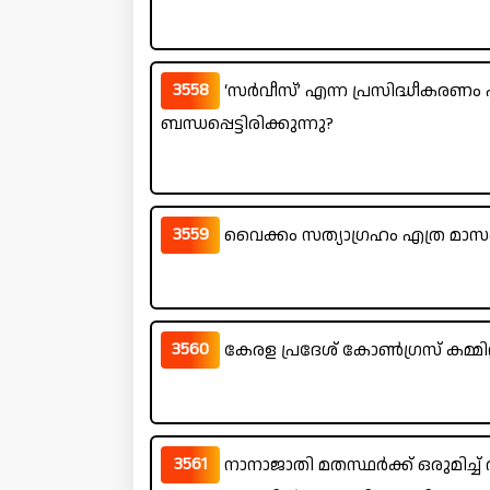
3558
‘സർവീസ്’ എന്ന പ്രസിദ്ധീകര
ബന്ധപ്പെട്ടിരിക്കുന്നു?
3559
വൈക്കം സത്യാഗ്രഹം എത്ര മാസം വ
3560
കേരള പ്രദേശ് കോൺഗ്രസ് കമ്മിറ്
3561
നാനാജാതി മതസ്ഥർക്ക് ഒരുമിച്ച് 