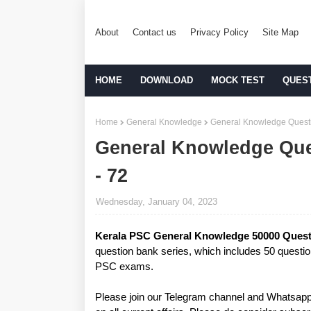
About
Contact us
Privacy Policy
Site Map
HOME
DOWNLOAD
MOCK TEST
QUES
Home
General Knowledge
General Knowledge Questi
General Knowledge Que
- 72
Wednesday, January 04, 2023
Kerala PSC General Knowledge 50000 Quest
question bank series, which includes 50 question
PSC exams.
Please join our Telegram channel and Whatsapp 