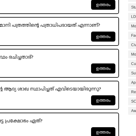
St
LD
നി പത്രത്തിന്റെ പത്രാധിപരായത് എന്നാണ്?
Mo
Fa
Civ
Mo
രന്ഥം രചിച്ചതാര്?
Cu
Su
Ap
 ആദ്യ ശാഖ സ്ഥാപിച്ചത് എവിടെയായിരുന്നു?
Re
SC
Aw
്ട പ്രക്ഷോഭം ഏത്?