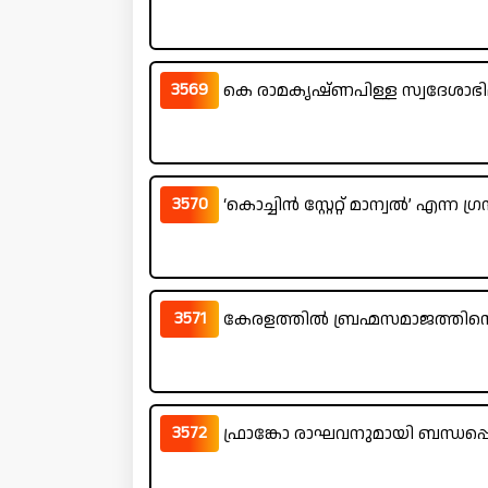
3569
കെ രാമകൃഷ്ണപിള്ള സ്വദേശാഭിമാ
3570
‘കൊച്ചിൻ സ്റ്റേറ്റ് മാന്വൽ’ എന്ന ഗ്
3571
കേരളത്തിൽ ബ്രഹ്മസമാജത്തിന്റെ
3572
ഫ്രാങ്കോ രാഘവനുമായി ബന്ധപ്പെട