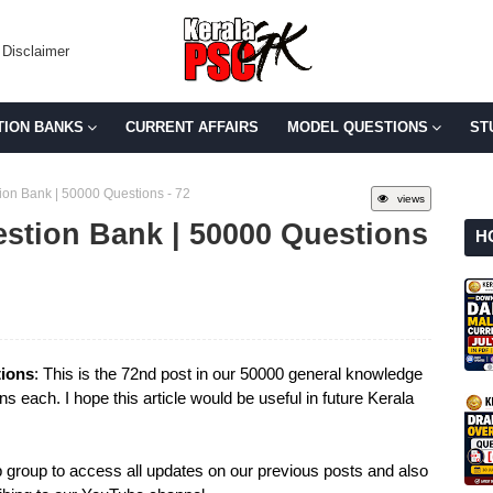
Disclaimer
TION BANKS
CURRENT AFFAIRS
MODEL QUESTIONS
ST
on Bank | 50000 Questions - 72
views
stion Bank | 50000 Questions
H
ions
: This is the 72nd post in our 50000 general knowledge
s each. I hope this article would be useful in future Kerala
group to access all updates on our previous posts and also