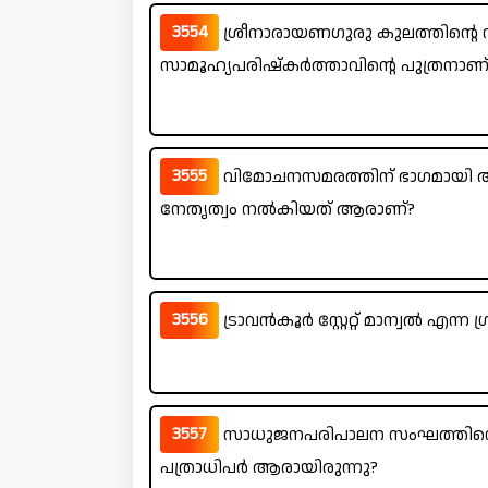
3554
ശ്രീനാരായണഗുരു കുലത്തിന്റ
സാമൂഹ്യപരിഷ്കർത്താവിന്റെ പുത്രനാണ്
3555
വിമോചനസമരത്തിന് ഭാഗമായി അങ്
നേതൃത്വം നൽകിയത് ആരാണ്?
3556
ട്രാവൻകൂർ സ്റ്റേറ്റ് മാന്വൽ എന്ന ഗ
3557
സാധുജനപരിപാലന സംഘത്തിന്റെ
പത്രാധിപർ ആരായിരുന്നു?