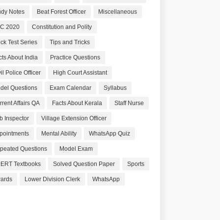
udy Notes
Beat Forest Officer
Miscellaneous
C 2020
Constitution and Polity
ck Test Series
Tips and Tricks
cts About India
Practice Questions
il Police Officer
High Court Assistant
del Questions
Exam Calendar
Syllabus
rrent Affairs QA
Facts About Kerala
Staff Nurse
b Inspector
Village Extension Officer
pointments
Mental Ability
WhatsApp Quiz
peated Questions
Model Exam
ERT Textbooks
Solved Question Paper
Sports
ards
Lower Division Clerk
WhatsApp