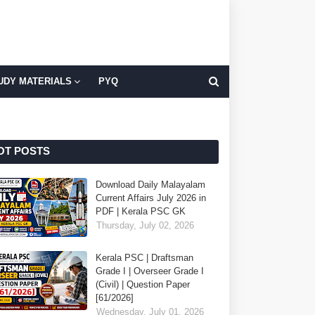
UDY MATERIALS
PYQ
OT POSTS
Download Daily Malayalam
Current Affairs July 2026 in
PDF | Kerala PSC GK
Thursday, July 02, 2026
Kerala PSC | Draftsman
Grade I | Overseer Grade I
(Civil) | Question Paper
[61/2026]
Wednesday, July 01, 2026