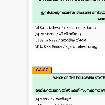
WHO AMONG THE FOLLOWING HAS WON BRO
ഇനിപ്പറയുന്നവരിൽ ആരാണ് മനിലയിൽ
വെങ
[a] Saina Nehwal / സൈന നെഹ്‌വാൾ
[b] PV Sindhu / പി വി സിന്ധു
[c] Sania Mirza / സാനിയ മിർസ
[d] N. Sikki Reddy / എൻ. സിക്കി റെഡ്ഡി
CA-87
WHICH OF THE FOLLOWING STATE
ഇനിപ്പറയുന്നവയിൽ ഏത് സംസ്ഥാനമാണ്
[a] Manipur / മണിപ്പൂർ