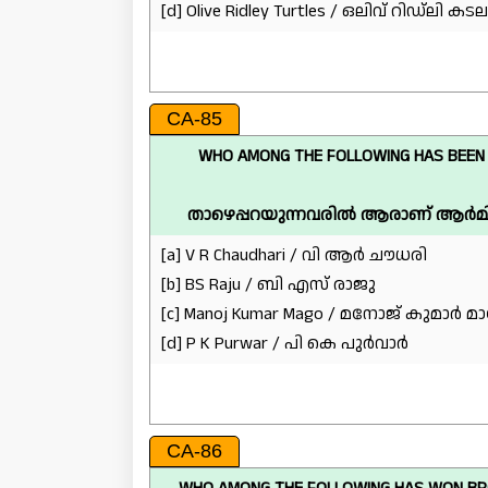
[d] Olive Ridley Turtles / ഒലിവ് റിഡ്‌ലി 
CA-85
WHO AMONG THE FOLLOWING HAS BEEN A
താഴെപ്പറയുന്നവരിൽ ആരാണ് ആർമി സ്റ
[a] V R Chaudhari / വി ആർ ചൗധരി
[b] BS Raju / ബി എസ് രാജു
[c] Manoj Kumar Mago / മനോജ് കുമാർ 
[d] P K Purwar / പി കെ പുർവാർ
CA-86