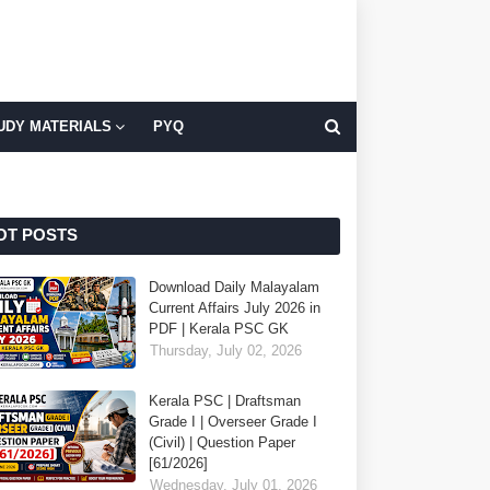
UDY MATERIALS
PYQ
OT POSTS
Download Daily Malayalam
Current Affairs July 2026 in
PDF | Kerala PSC GK
Thursday, July 02, 2026
Kerala PSC | Draftsman
Grade I | Overseer Grade I
(Civil) | Question Paper
[61/2026]
Wednesday, July 01, 2026