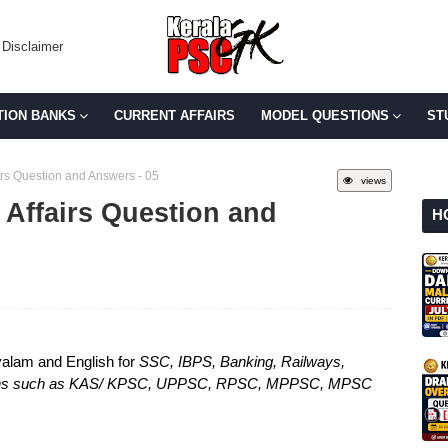
Disclaimer
TION BANKS
CURRENT AFFAIRS
MODEL QUESTIONS
ST
irs Question and Answers - 05
views
 Affairs Question and
H
yalam and English for
SSC, IBPS, Banking, Railways,
titions such as KAS/ KPSC, UPPSC, RPSC, MPPSC, MPSC