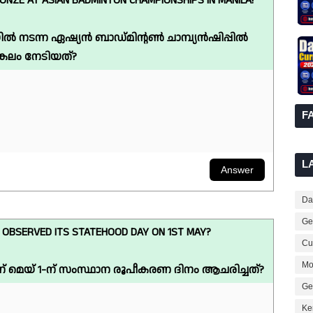
NZE AT ASIAN BADMINTON CHAMPIONSHIPS IN MANILA?
 നടന്ന ഏഷ്യൻ ബാഡ്മിന്റൺ ചാമ്പ്യൻഷിപ്പിൽ
്കലം നേടിയത്?
F
L
Dai
Ge
 OBSERVED ITS STATEHOOD DAY ON 1ST MAY?
Cur
Mo
 മെയ് 1-ന് സംസ്ഥാന രൂപീകരണ ദിനം ആചരിച്ചത്?
Ge
Ke