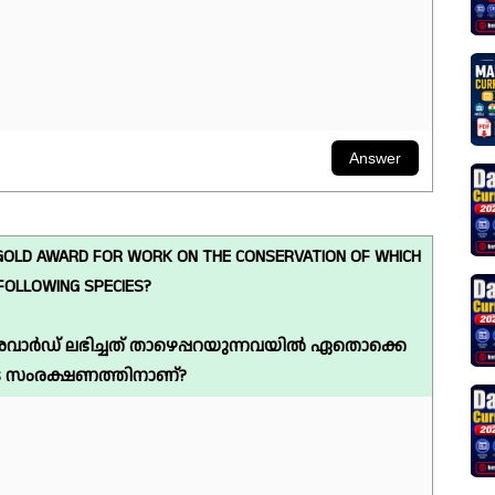
GOLD AWARD FOR WORK ON THE CONSERVATION OF WHICH
FOLLOWING SPECIES?
ൾഡ് അവാർഡ് ലഭിച്ചത് താഴെപ്പറയുന്നവയിൽ ഏതൊക്കെ
െ സംരക്ഷണത്തിനാണ്?