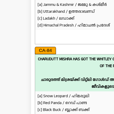
[a] Jammu & Kashmir / ജമ്മു & കശ്മീർ
[b] Uttarakhand / ഉത്തരാഖണ്ഡ്
[c] Ladakh / ലഡാക്ക്
[d] Himachal Pradesh / ഹിമാചൽ പ്രദേശ്
CA-84
CHARUDUTT MISHRA HAS GOT THE WHITLEY 
OF THE 
ചാരുദത്ത് മിശ്രയ്ക്ക് വിറ്റ്‌ലി ഗോ
ജീവികളുട
[a] Snow Leopard / ഹിമപ്പുലി
[b] Red Panda / റെഡ് പാണ്ട
[c] Black Buck / ബ്ലാക്ക് ബക്ക്