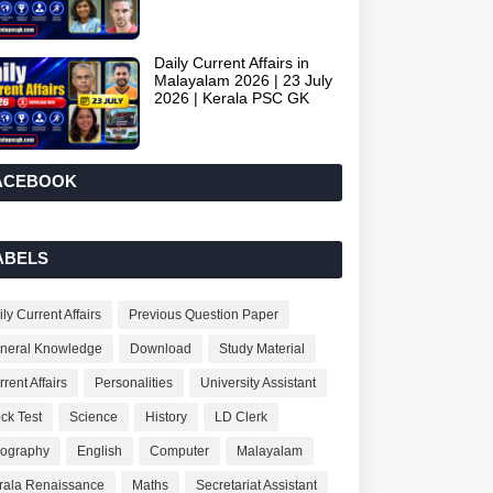
Daily Current Affairs in
Malayalam 2026 | 23 July
2026 | Kerala PSC GK
ACEBOOK
ABELS
ly Current Affairs
Previous Question Paper
neral Knowledge
Download
Study Material
rent Affairs
Personalities
University Assistant
ck Test
Science
History
LD Clerk
ography
English
Computer
Malayalam
rala Renaissance
Maths
Secretariat Assistant