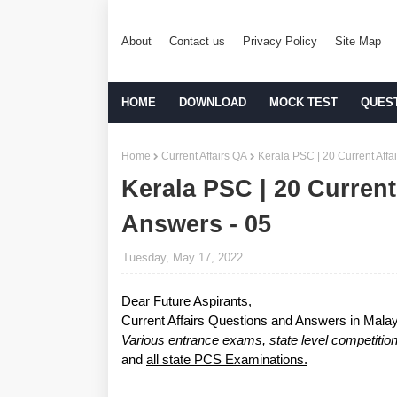
About
Contact us
Privacy Policy
Site Map
HOME
DOWNLOAD
MOCK TEST
QUES
Home
Current Affairs QA
Kerala PSC | 20 Current Affa
Kerala PSC | 20 Current
Answers - 05
Tuesday, May 17, 2022
Dear Future Aspirants,
Current Affairs Questions and Answers in Mala
Various entrance exams, state level compe
and
all state PCS Examinations.