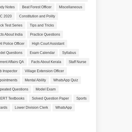
udy Notes
Beat Forest Officer
Miscellaneous
C 2020
Constitution and Polity
ck Test Series
Tips and Tricks
cts About India
Practice Questions
il Police Officer
High Court Assistant
del Questions
Exam Calendar
Syllabus
rrent Affairs QA
Facts About Kerala
Staff Nurse
b Inspector
Village Extension Officer
pointments
Mental Ability
WhatsApp Quiz
peated Questions
Model Exam
ERT Textbooks
Solved Question Paper
Sports
ards
Lower Division Clerk
WhatsApp