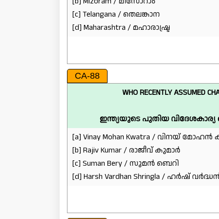
[b] Mizoram / മിസോറാം
[c] Telangana / തെലങ്കാന
[d] Maharashtra / മഹാരാഷ്ട്ര
CA-88
WHO RECENTLY ASSUMED CHAR
ഇന്ത്യയുടെ പുതിയ വിദേശകാര്യ 
[a] Vinay Mohan Kwatra / വിനയ് മോഹൻ ക്
[b] Rajiv Kumar / രാജീവ് കുമാർ
[c] Suman Bery / സുമൻ ബെറി
[d] Harsh Vardhan Shringla / ഹർഷ് വർദ്ധൻ 