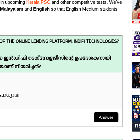
s in upcoming
Kerala PSC
and other competitive tests. We've
Malayalam
and
English
so that English Medium students
F THE ONLINE LENDING PLATFORM, INDIFI TECHNOLOGIES?
ായ ഇൻഡിഫി ടെക്‌നോളജീസിന്റെ ഉപദേശകനായി
ണ് നിയമിച്ചത്?
ോപാധ്യായ
R