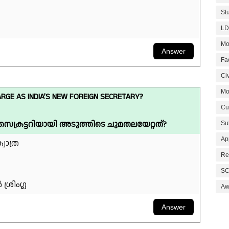
St
LD
Mo
Fa
Civ
Mo
GE AS INDIA’S NEW FOREIGN SECRETARY?
Cu
സെക്രട്ടറിയായി അടുത്തിടെ ചുമതലയേറ്റത്?
Su
Ap
വാത്ര
Re
SC
ശ്രിംഗ്ല
Aw