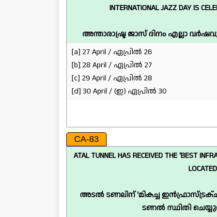
INTERNATIONAL JAZZ DAY IS CE
അന്താരാഷ്ട്ര ജാസ് ദിനം എല്ലാ വർഷ
[a] 27 April / ഏപ്രിൽ 26
[b] 28 April / ഏപ്രിൽ 27
[c] 29 April / ഏപ്രിൽ 28
[d] 30 April / (ഇ) ഏപ്രിൽ 30
CA-83
ATAL TUNNEL HAS RECEIVED THE ‘BEST INFR
LOCATED
അടൽ ടണലിന് 'മികച്ച ഇൻഫ്രാസ്ട്രക്
ടണൽ സ്ഥിതി ചെയ്യു