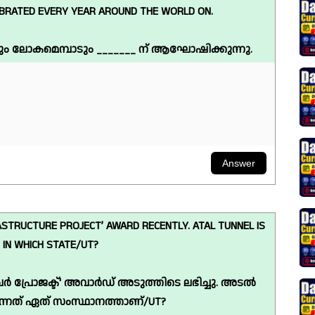
LEBRATED EVERY YEAR AROUND THE WORLD ON.
വും ലോകമെമ്പാടും _______ ന് ആഘോഷിക്കുന്നു.
ASTRUCTURE PROJECT’ AWARD RECENTLY. ATAL TUNNEL IS
 IN WHICH STATE/UT?
ചർ പ്രോജക്ട്' അവാർഡ് അടുത്തിടെ ലഭിച്ചു. അടൽ
ന്നത് ഏത് സംസ്ഥാനത്താണ്/UT?