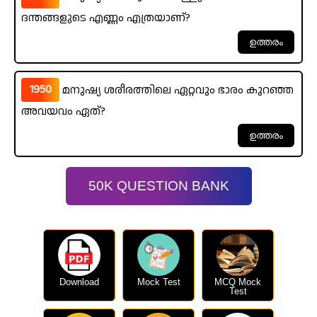
ദന്തങ്ങളുടെ എണ്ണം എത്രയാണ്?
1950
മനുഷ്യ ശരീരത്തിലെ ഏറ്റവും ഭാരം കുറഞ്ഞ
അവയവം ഏത്?
50K QUESTION BANK
Download
Mock Test
MCQ Mock
Test