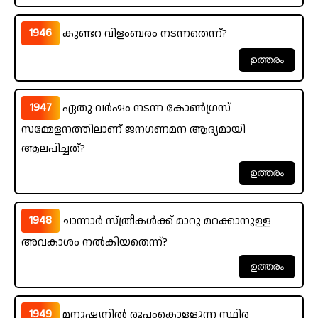
1946
കുണ്ടറ വിളംബരം നടന്നതെന്ന്?
1947
ഏതു വർഷം നടന്ന കോൺഗ്രസ്
സമ്മേളനത്തിലാണ് ജനഗണമന ആദ്യമായി
ആലപിച്ചത്?
1948
ചാന്നാർ സ്ത്രീകൾക്ക് മാറു മറക്കാനുള്ള
അവകാശം നൽകിയതെന്ന്?
1949
മനുഷ്യനിൽ രൂപംകൊള്ളുന്ന സ്ഥിര