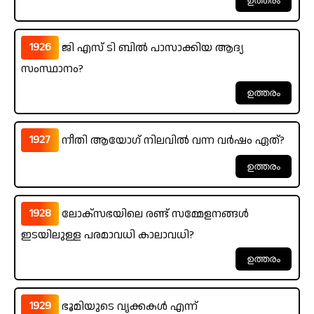
1926
ജി എസ് ടി ബിൽ പാസാക്കിയ ആദ്യ
സംസ്ഥാനം?
1927
നീതി ആയോഗ് നിലവിൽ വന്ന വർഷം ഏത്?
1928
ലോക്സഭയിലെ രണ്ട് സമ്മേളനങ്ങൾ
ഇടയിലുള്ള പരമാവധി കാലാവധി?
1929
ഭൂമിയുടെ വൃക്കകൾ എന്ന്