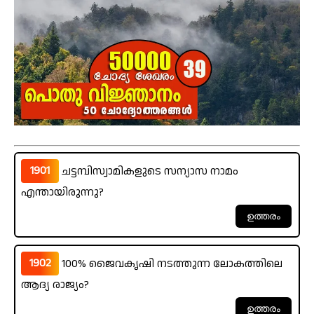
1901
ചട്ടമ്പിസ്വാമികളുടെ സന്യാസ നാമം
എന്തായിരുന്നു?
1902
100% ജൈവകൃഷി നടത്തുന്ന ലോകത്തിലെ
ആദ്യ രാജ്യം?