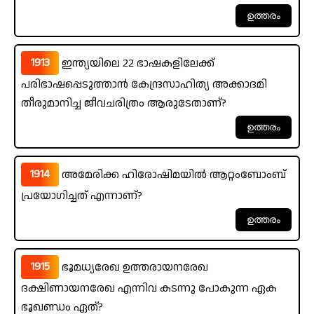
1913
ഇന്ത്യയിലെ 22 ഭാഷകളിലേക്ക്
പരിഭാഷപ്പെടുത്താൻ കേന്ദ്രസാഹിത്യ അക്കാദമി
തീരുമാനിച്ച ജീവചരിത്രം ആരുടേതാണ്?
1914
അമേരിക്ക ഹിരോഷിമയിൽ ആറ്റംബോംബ്
പ്രയോഗിച്ചത് എന്നാണ്?
1915
ഭൂമധ്യരേഖ ഉത്തരായനരേഖ
ദക്ഷിണായനരേഖ എന്നിവ കടന്നു പോകുന്ന ഏക
ഭൂഖണ്ഡം ഏത്?