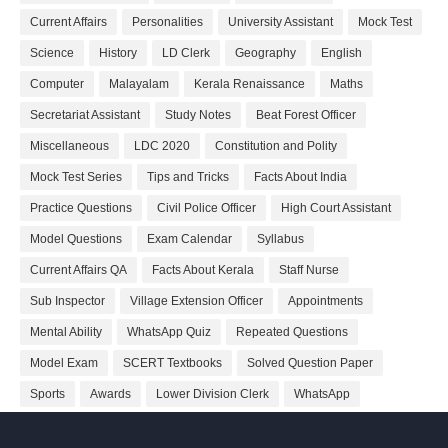
Current Affairs
Personalities
University Assistant
Mock Test
Science
History
LD Clerk
Geography
English
Computer
Malayalam
Kerala Renaissance
Maths
Secretariat Assistant
Study Notes
Beat Forest Officer
Miscellaneous
LDC 2020
Constitution and Polity
Mock Test Series
Tips and Tricks
Facts About India
Practice Questions
Civil Police Officer
High Court Assistant
Model Questions
Exam Calendar
Syllabus
Current Affairs QA
Facts About Kerala
Staff Nurse
Sub Inspector
Village Extension Officer
Appointments
Mental Ability
WhatsApp Quiz
Repeated Questions
Model Exam
SCERT Textbooks
Solved Question Paper
Sports
Awards
Lower Division Clerk
WhatsApp