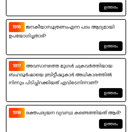
1916
ജനകീയാസൂത്രണംഎന്ന പദം ആദ്യമായി
ഉപയോഗിച്ചതാര്?
1917
അവസാനത്തെ മുഗൾ ചക്രവർത്തിയായ
ബഹദൂർഷായെ ബ്രിട്ടീഷുകാർ അധികാരത്തിൽ
നിന്നും പിടിച്ചിറക്കിയത് എവിടെനിന്നാണ്?
1918
രക്തപര്യയന വ്യവസ്ഥ കണ്ടെത്തിയത് ആര്?