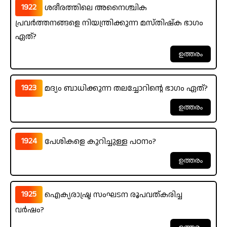
1922
ശരീരത്തിലെ അനൈശ്ചിക
പ്രവർത്തനങ്ങളെ നിയന്ത്രിക്കുന്ന മസ്തിഷ്ക ഭാഗം
ഏത്?
1923
മദ്യം ബാധിക്കുന്ന തലച്ചോറിന്റെ ഭാഗം ഏത്?
1924
പേശികളെ കുറിച്ചുള്ള പഠനം?
1925
ഐക്യരാഷ്ട്ര സംഘടന രൂപവത്കരിച്ച
വർഷം?