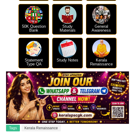
50K Question
Study
General
Bank
Materials
Awareness
Statement
Study Notes
Kerala
Type QA
Renaissance
Tags
Kerala Renaissance