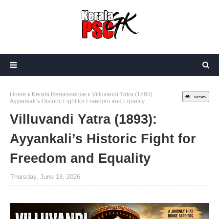
Home
Kerala Renaissance
Villuvandi Yatra (1893):
views
Ayyankali’s Historic Fight for Freedom and Equality
Villuvandi Yatra (1893):
Ayyankali’s Historic Fight for
Freedom and Equality
Thursday, June 18, 2026