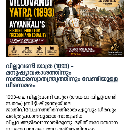
വില്ലുവണ്ടി യാത്ര (1893) –
മനുഷ്യാവകാശത്തിനും
സഞ്ചാരസ്വാതന്ത്ര്യത്തിനും വേണ്ടിയുള്ള
ധീരസമരം
1893-ലെ വില്ലുവണ്ടി യാത്ര (അഥവാ വില്ലുവണ്ടി
സമരം) ബ്രിട്ടീഷ് ഇന്ത്യയിലെ
ജാതിവിവേചനത്തിനെതിരായ ഏറ്റവും ധീരവും
ചരിത്രപ്രധാനവുമായ സാമൂഹിക
വിപ്ലവങ്ങളിലൊന്നായിരുന്നു. ദളിത് നവോത്ഥാന
നായകനായ മഹാത്മാ അയ്യങ്കാളിയുടെ