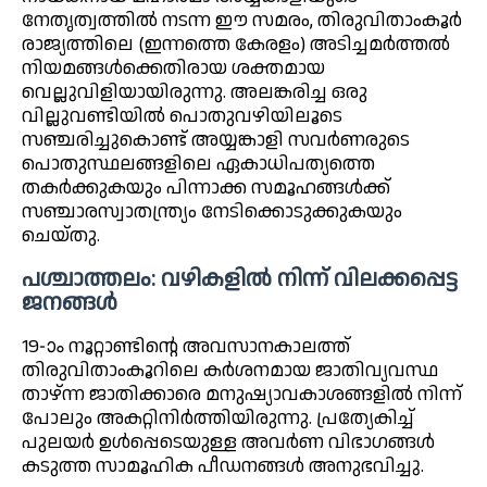
നേതൃത്വത്തിൽ നടന്ന ഈ സമരം, തിരുവിതാംകൂർ
രാജ്യത്തിലെ (ഇന്നത്തെ കേരളം) അടിച്ചമർത്തൽ
നിയമങ്ങൾക്കെതിരായ ശക്തമായ
വെല്ലുവിളിയായിരുന്നു. അലങ്കരിച്ച ഒരു
വില്ലുവണ്ടിയിൽ പൊതുവഴിയിലൂടെ
സഞ്ചരിച്ചുകൊണ്ട് അയ്യങ്കാളി സവർണരുടെ
പൊതുസ്ഥലങ്ങളിലെ ഏകാധിപത്യത്തെ
തകർക്കുകയും പിന്നാക്ക സമൂഹങ്ങൾക്ക്
സഞ്ചാരസ്വാതന്ത്ര്യം നേടിക്കൊടുക്കുകയും
ചെയ്തു.
പശ്ചാത്തലം: വഴികളിൽ നിന്ന് വിലക്കപ്പെട്ട
ജനങ്ങൾ
19-ാം നൂറ്റാണ്ടിന്റെ അവസാനകാലത്ത്
തിരുവിതാംകൂറിലെ കർശനമായ ജാതിവ്യവസ്ഥ
താഴ്ന്ന ജാതിക്കാരെ മനുഷ്യാവകാശങ്ങളിൽ നിന്ന്
പോലും അകറ്റിനിർത്തിയിരുന്നു. പ്രത്യേകിച്ച്
പുലയർ ഉൾപ്പെടെയുള്ള അവര്‍ണ വിഭാഗങ്ങൾ
കടുത്ത സാമൂഹിക പീഡനങ്ങൾ അനുഭവിച്ചു.