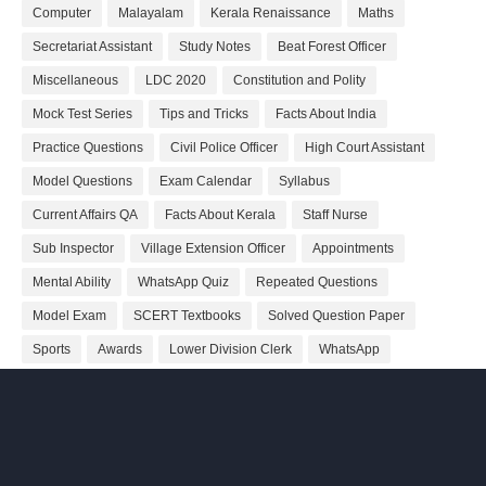
Computer
Malayalam
Kerala Renaissance
Maths
Secretariat Assistant
Study Notes
Beat Forest Officer
Miscellaneous
LDC 2020
Constitution and Polity
Mock Test Series
Tips and Tricks
Facts About India
Practice Questions
Civil Police Officer
High Court Assistant
Model Questions
Exam Calendar
Syllabus
Current Affairs QA
Facts About Kerala
Staff Nurse
Sub Inspector
Village Extension Officer
Appointments
Mental Ability
WhatsApp Quiz
Repeated Questions
Model Exam
SCERT Textbooks
Solved Question Paper
Sports
Awards
Lower Division Clerk
WhatsApp