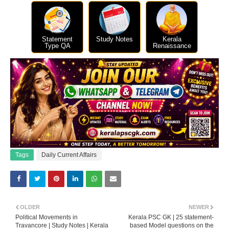
Statement
Study Notes
Kerala
Type QA
Renaissance
Tags
Daily Current Affairs
OLDER
NEWER
Political Movements in
Kerala PSC GK | 25 statement-
Travancore | Study Notes | Kerala
based Model questions on the