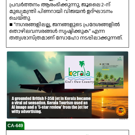
പ്രവർത്തനം ആരംഭിക്കുന്നു, ജൂലൈ 2-ന്
മുഖ്യമന്ത്രി പിണറായി വിജയൻ ഉദ്ഘാടനം
ചെയ്തു.
■ "നഗരങ്ങളിലല്ല, ജനങ്ങളുടെ പ്രദേശങ്ങളിൽ
തൊഴിലവസരങ്ങൾ സൃഷ്ടിക്കുക" എന്ന
തത്വശാസ്ത്രമാണ് സോഹോ നടപ്പിലാക്കുന്നത്.
CA-649