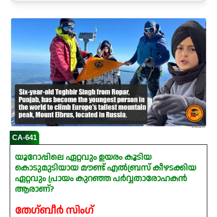
CA-641
യൂറോപ്പിലെ ഏറ്റവും ഉയരം കൂടിയ
കൊടുമുടിയായ മൗണ്ട് എൽബ്രസ് കീഴടക്കിയ
ഏറ്റവും പ്രായം കുറഞ്ഞ പർവ്വതാരോഹകൻ
ആരാണ്?
തേഗ്ബീർ സിംഗ്