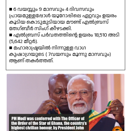
■ 6 വയസ്സും 9 മാസവും 4 ദിവസവും
പ്രായമുള്ളപ്പോൾ യൂറോപ്പിലെ ഏറ്റവും ഉയരം
കൂടിയ കൊടുമുടിയായ മൗണ്ട് എൽബ്രസ്
തേഗ്ബീർ സിംഗ് കീഴടക്കി.
■ എൽബ്രസ് പർവതത്തിന്റെ ഉയരം 18,510 അടി
(5,642 മീറ്റർ).
■ മഹാരാഷ്ട്രയിൽ നിന്നുള്ള വാഗ
കുഷാഗ്രയുടെ ( 7വയസും മൂന്നു മാസവും)
ആണ് തകർത്തത്.