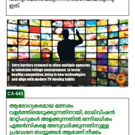
ഇത്.
CA-643
ആരോഗ്യകരമായ മത്സരം
വളർത്തിയെടുക്കുന്നതിനായി, ടെലിവിഷൻ
റേറ്റിംഗുകൾ അളക്കുന്നതിൽ ഒന്നിലധികം
ഏജൻസികളെ അനുവദിക്കുന്നതിനുള്ള
പ്രവേശന തടസ്സങ്ങൾ ആരാണ് നീക്കം