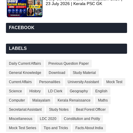
23 July 2026 | Kerala PSC GK
FACEBOOK
LABELS
Daily Current Affairs
Previous Question Paper
General Knowledge
Download
Study Material
Current Affairs
Personalities
University Assistant
Mock Test
Science
History
LD Clerk
Geography
English
Computer
Malayalam
Kerala Renaissance
Maths
Secretariat Assistant
Study Notes
Beat Forest Officer
Miscellaneous
LDC 2020
Constitution and Polity
Mock Test Series
Tips and Tricks
Facts About India