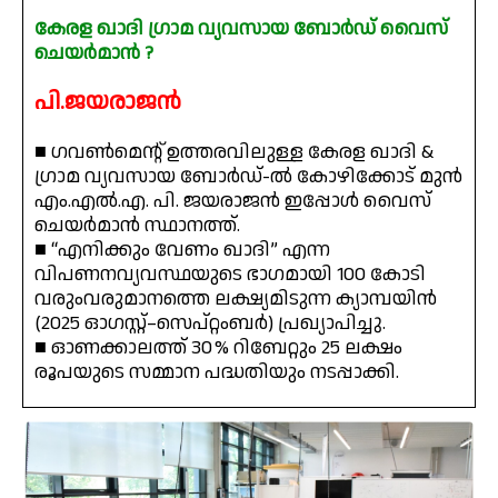
കേരള ഖാദി ഗ്രാമ വ്യവസായ ബോർഡ് വൈസ്
ചെയർമാൻ ?
പി.ജയരാജൻ
■ ഗവൺമെന്റ് ഉത്തരവിലുള്ള കേരള ഖാദി &
ഗ്രാമ വ്യവസായ ബോർഡ്-ൽ കോഴിക്കോട് മുൻ
എം.എൽ.എ. പി. ജയരാജൻ ഇപ്പോൾ വൈസ്
ചെയർമാൻ സ്ഥാനത്ത്.
■ “എനിക്കും വേണം ഖാദി” എന്ന
വിപണനവ്യവസ്ഥയുടെ ഭാഗമായി 100 കോടി
വരുംവരുമാനത്തെ ലക്ഷ്യമിടുന്ന ക്യാമ്പയിൻ
(2025 ഓഗസ്റ്റ്–സെപ്റ്റംബർ) പ്രഖ്യാപിച്ചു.
■ ഓണക്കാലത്ത് 30 % റിബേറ്റും 25 ലക്ഷം
രൂപയുടെ സമ്മാന പദ്ധതിയും നടപ്പാക്കി.