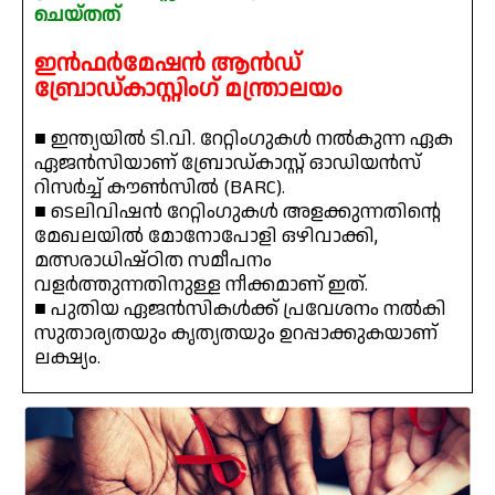
ചെയ്തത്
ഇൻഫർമേഷൻ ആൻഡ്
ബ്രോഡ്‍കാസ്റ്റിംഗ് മന്ത്രാലയം
■ ഇന്ത്യയിൽ ടി.വി. റേറ്റിംഗുകൾ നൽകുന്ന ഏക
ഏജൻസിയാണ് ബ്രോഡ്‍കാസ്റ്റ് ഓഡിയൻസ്
റിസർച്ച് കൗൺസിൽ (BARC).
■ ടെലിവിഷൻ റേറ്റിംഗുകൾ അളക്കുന്നതിന്റെ
മേഖലയിൽ മോനോപോളി ഒഴിവാക്കി,
മത്സരാധിഷ്ഠിത സമീപനം
വളർത്തുന്നതിനുള്ള നീക്കമാണ് ഇത്.
■ പുതിയ ഏജൻസികൾക്ക് പ്രവേശനം നൽകി
സുതാര്യതയും കൃത്യതയും ഉറപ്പാക്കുകയാണ്
ലക്ഷ്യം.