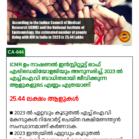
CA-644
ICMR ഉം നാഷണൽ ഇൻസ്റ്റിറ്റ്യൂട്ട് ഓഫ്
എപ്പിഡെമിയോളജിയും അനുസരിച്ച്, 2023 ൽ
എച്ച്.ഐ.വി ബാധിതരായി ജീവിക്കുന്ന
ആളുകളുടെ എണ്ണം എത്രയാണ്
25.44 ലക്ഷം ആളുകൾ
■ 2023 ൽ ഏറ്റവും കൂടുതൽ എച്ച്.ഐ.വി
കേസുകൾ റിപ്പോർട്ട് ചെയ്ത ദക്ഷിണേന്ത്യൻ
സംസ്ഥാനമാണ് കർണാടക.
■ 2023 ഇന്ത്യയിൽ ഏറ്റവും കൂടുതൽ