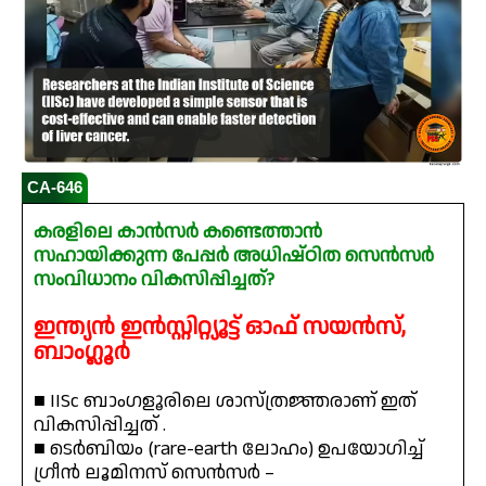
CA-646
കരളിലെ കാൻസർ കണ്ടെത്താൻ
സഹായിക്കുന്ന പേപ്പർ അധിഷ്ഠിത സെൻസർ
സംവിധാനം വികസിപ്പിച്ചത്?
ഇന്ത്യൻ ഇൻസ്റ്റിറ്റ്യൂട്ട് ഓഫ് സയൻസ്,
ബാംഗ്ലൂർ
■ IISc ബാംഗളൂരിലെ ശാസ്ത്രജ്ഞരാണ് ഇത്
വികസിപ്പിച്ചത് .
■ ടെർബിയം (rare-earth ലോഹം) ഉപയോഗിച്ച്
ഗ്രീൻ ലൂമിനസ് സെൻസർ –