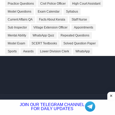
Practice Questions
Civil Police Officer
High Court Assistant
Model Questions
Exam Calendar
Syllabus
Current Affairs QA
Facts About Kerala
Staff Nurse
Sub Inspector
Village Extension Officer
Appointments
Mental Ability
WhatsApp Quiz
Repeated Questions
Model Exam
SCERT Textbooks
Solved Question Paper
Sports
Awards
Lower Division Clerk
WhatsApp
About
Privacy Policy
Contact Us
Site Map
Disclaimer
JOIN OUR TELEGRAM CHANNEL
Copyright ©
2026 Shivodaya Associates | Owner
Hum
FOR DAILY UPDATES
Hindustani
| Distributed by
Kerala PSC GK