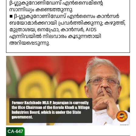
β‑ഗ്ലുകുറോണിഡേസ് എൻസൈമിന്റെ
സാന്നിധ്യം കണ്ടെത്തുന്നു.
■ β‑ഗ്ലുകുറോണിഡേസ് എൻസൈം കാൻസർ
ബയോമാർക്കറായി പ്രവർത്തിക്കുന്നു; കഴുത്ത്,
മുത്രാശയ, നെഫ്രോ, കാൻസർ, AIDS
എന്നിവയിൽ നിലവാരം കൂടുന്നതായി
അറിയപ്പെടുന്നു.
CA-647