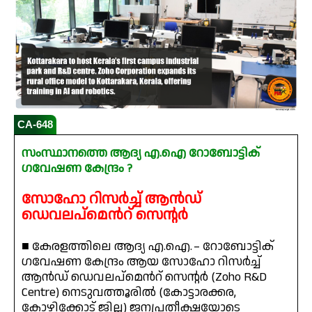
CA-648
സംസ്ഥാനത്തെ ആദ്യ എ.ഐ റോബോട്ടിക്
ഗവേഷണ കേന്ദ്രം ?
സോഹോ റിസർച്ച് ആൻഡ്
ഡെവലപ്മെൻറ് സെന്റർ
■ കേരളത്തിലെ ആദ്യ എ.ഐ. – റോബോട്ടിക്
ഗവേഷണ കേന്ദ്രം ആയ സോഹോ റിസർച്ച്
ആൻഡ് ഡെവലപ്മെൻറ് സെന്റർ (Zoho R&D
Centre) നെടുവത്തൂരിൽ (കോട്ടാരക്കര,
കോഴിക്കോട് ജില്ല) ജനപ്രതീക്ഷയോടെ