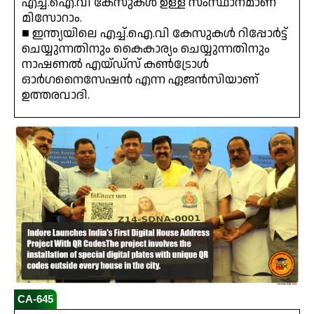
എച്ച്.ഐ.വി കേസുകൾ ഉള്ള സംസ്ഥാനമാണ്
മിസോറാം.
■ ഇന്ത്യയിലെ എച്ച്.ഐ.വി കേസുകൾ റിപ്പോർട്ട്
ചെയ്യുന്നതിനും കൈകാര്യം ചെയ്യുന്നതിനും
നാഷണൽ എയ്ഡ്സ് കൺട്രോൾ
ഓർഗനൈസേഷൻ എന്ന ഏജൻസിയാണ്
ഉത്തരവാദി.
CA-645