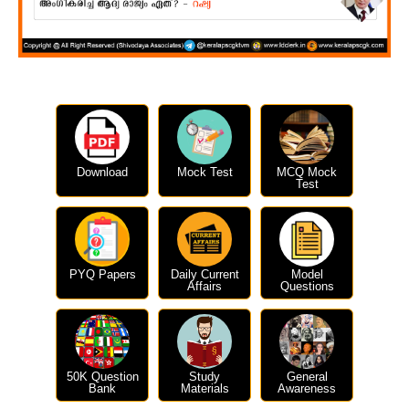
Download
Mock Test
MCQ Mock
Test
PYQ Papers
Daily Current
Model
Affairs
Questions
50K Question
Study
General
Bank
Materials
Awareness