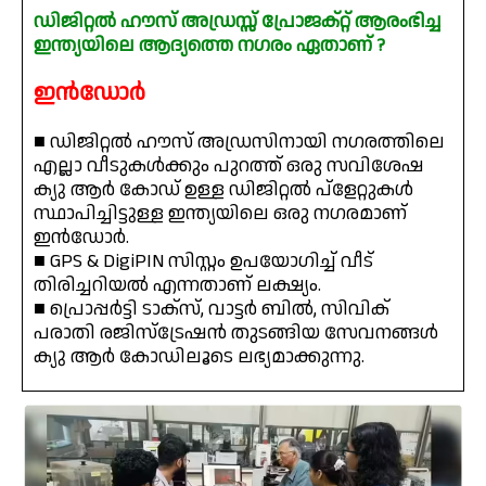
ഡിജിറ്റൽ ഹൗസ് അഡ്രസ്സ് പ്രോജക്റ്റ് ആരംഭിച്ച
ഇന്ത്യയിലെ ആദ്യത്തെ നഗരം ഏതാണ് ?
ഇൻഡോർ
■ ഡിജിറ്റൽ ഹൗസ് അഡ്രസിനായി നഗരത്തിലെ
എല്ലാ വീടുകൾക്കും പുറത്ത് ഒരു സവിശേഷ
ക്യു ആർ കോഡ് ഉള്ള ഡിജിറ്റൽ പ്ളേറ്റുകൾ
സ്ഥാപിച്ചിട്ടുള്ള ഇന്ത്യയിലെ ഒരു നഗരമാണ്
ഇൻഡോർ.
■ GPS & DigiPIN സിസ്റ്റം ഉപയോഗിച്ച് വീട്
തിരിച്ചറിയൽ എന്നതാണ് ലക്ഷ്യം.
■ പ്രൊപ്പർട്ടി ടാക്‌സ്, വാട്ടർ ബില്‍, സിവിക്
പരാതി രജിസ്ട്രേഷൻ തുടങ്ങിയ സേവനങ്ങൾ
ക്യു ആർ കോഡിലൂടെ ലഭ്യമാക്കുന്നു.