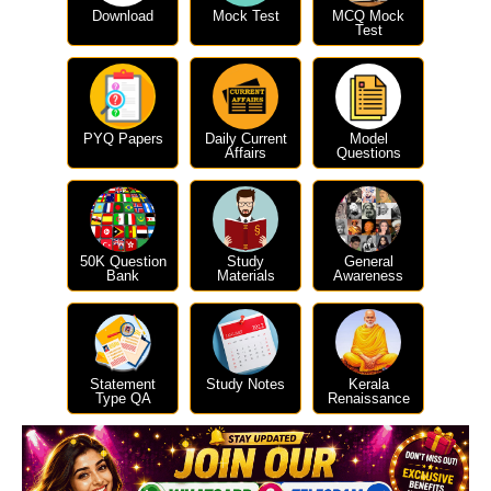
Download
Mock Test
MCQ Mock
Test
PYQ Papers
Daily Current
Model
Affairs
Questions
50K Question
Study
General
Bank
Materials
Awareness
Statement
Study Notes
Kerala
Type QA
Renaissance