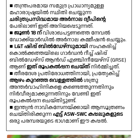
■ തന്ത്രപരമായ സമുദ്ര പ്രാധാന്യമുള്ള
മഹാരാഷ്ട്രയിൽ സ്ഥിതി ചെയ്യുന്ന
ചരിത്രപ്രസിദ്ധമായ അർനാല ദ്വീപിന്റെ
പേരിലാണ് ഇത് അറിയപ്പെടുന്നത്.
■
ജൂൺ 18 ന്
വിശാഖപട്ടണത്തെ നേവൽ
ഡോക്ക്‌യാർഡിൽ അർനാല കമ്മീഷൻ ചെയ്യും.
■
L&T ഷിപ്പ് ബിൽഡേഴ്‌സുമായി
സഹകരിച്ച്
കൊൽക്കത്തയിലെ ഗാർഡൻ റീച്ച് ഷിപ്പ്
ബിൽഡേഴ്‌സ് ആൻഡ് എഞ്ചിനീയേഴ്‌സ് (GRSE)
ആണ്
ഇത് രൂപകൽപ്പന ചെയ്ത്
നിർമ്മിച്ചത്.
■ തീരദേശ പ്രതിരോധത്തിനായി, പ്രത്യേകിച്ച്
ആഴം കുറഞ്ഞ വെള്ളത്തിൽ
ശത്രു
അന്തർവാഹിനികളെ കണ്ടെത്തുന്നതിനും
നിർവീര്യമാക്കുന്നതിനും വേണ്ടി ഇത്
രൂപകൽപ്പന ചെയ്തിട്ടുണ്ട്.
■ ഇന്ത്യൻ നാവികസേനയ്ക്കായി ആസൂത്രണം
ചെയ്തിരിക്കുന്ന
എട്ട് ASW-SWC കപ്പലുകളുടെ
ഒരു പരമ്പരയുടെ ഭാഗമാണ് ഈ കപ്പൽ.