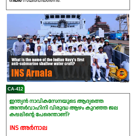
നകം
സമർപ്പിക്കണം.
CA-412
ഇന്ത്യൻ നാവികസേനയുടെ ആദ്യത്തെ
അന്തർവാഹിനി വിരുദ്ധ ആഴം കുറഞ്ഞ ജല
കപ്പലിന്റെ പേരെന്താണ്?
INS അർനാല