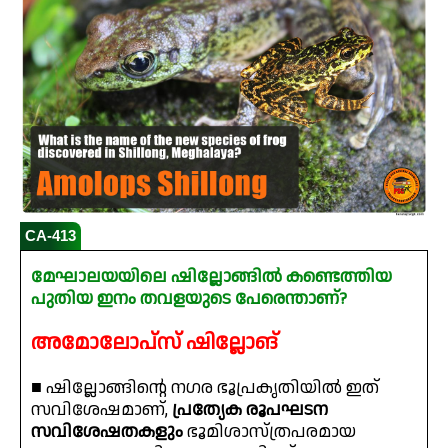
CA-413
മേഘാലയയിലെ ഷില്ലോങ്ങിൽ കണ്ടെത്തിയ
പുതിയ ഇനം തവളയുടെ പേരെന്താണ്?
അമോലോപ്സ് ഷില്ലോങ്
■ ഷില്ലോങ്ങിന്റെ നഗര ഭൂപ്രകൃതിയിൽ ഇത്
സവിശേഷമാണ്,
പ്രത്യേക രൂപഘടന
സവിശേഷതകളും
ഭൂമിശാസ്ത്രപരമായ