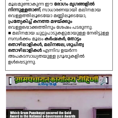
മൂലമുണ്ടാകുന്ന ഈ
രോഗം മൃഗങ്ങളിൽ
നിന്നുള്ളതാണ്
, സാധാരണയായി മലിനമായ
വെള്ളത്തിലൂടെയോ മണ്ണിലൂടെയോ,
പ്രത്യേകിച്ച് കനത്ത മഴയ്ക്കും
വെള്ളപ്പൊക്കത്തിനും ശേഷം പടരുന്നു.
■ മലിനമായ ചുറ്റുപാടുകളുമായുള്ള നേരിട്ടുള്ള
സമ്പർക്കം മൂലം
കർഷകർ, തോട്ടം
തൊഴിലാളികൾ, മലിനജല, ശുചിത്വ
തൊഴിലാളികൾ
എന്നിവ ഉയർന്ന
അപകടസാധ്യതയുള്ള ഗ്രൂപ്പുകളിൽ
ഉൾപ്പെടുന്നു.