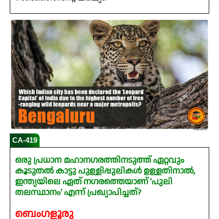
CA-419
ഒരു പ്രധാന മഹാനഗരത്തിനടുത്ത് ഏറ്റവും
കൂടുതൽ കാട്ടു പുള്ളിപ്പുലികൾ ഉള്ളതിനാൽ,
ഇന്ത്യയിലെ ഏത് നഗരത്തെയാണ് 'പുലി
തലസ്ഥാനം' എന്ന് പ്രഖ്യാപിച്ചത്?
ബെംഗളൂരു