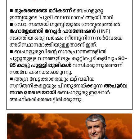
■
മുംബൈയെ മറികടന്ന്
ബെംഗളൂരു
ഇന്ത്യയുടെ 'പുലി തലസ്ഥാനം' ആയി മാറി.
■ ഡോ. സഞ്ജയ് ഗുബ്ബിയുടെ നേതൃത്വത്തിൽ
ഹോളേമത്തി നേച്ചർ ഫൗണ്ടേഷൻ
(HNF)
നടത്തിയ ഒരു വർഷം നീണ്ടുനിന്ന സർവേയെ
അടിസ്ഥാനമാക്കിയുള്ളതാണ് ഇത്.
■ ബംഗളൂരുവിന്റെ നഗരപ്രാന്തങ്ങളിൽ
ചുറ്റുമുള്ള വനങ്ങളിലും കുറ്റിച്ചെടികളിലും
80–
85 കാട്ടു പുള്ളിപ്പുലികൾ
വസിക്കുന്നുണ്ടെന്ന്
സർവേ കണക്കാക്കുന്നു.
■ അഗ്ര വേട്ടക്കാരെയും മറ്റ് വലിയ
സസ്തനികളെയും പിന്തുണയ്ക്കുന്ന
അപൂർവ
നഗര മേഖലയായി
ബെംഗളൂരു ഇപ്പോൾ
അംഗീകരിക്കപ്പെട്ടിരിക്കുന്നു.