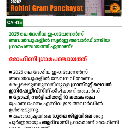
CA-415
2025 ലെ ദേശീയ ഇ-ഗവേണൻസ്
അവാർഡുകളിൽ സ്വർണ്ണ അവാർഡ് നേടിയ
ഗ്രാമപഞ്ചായത്ത് ഏതാണ്?
രോഹിണി ഗ്രാമപഞ്ചായത്ത്
■ 2025 ലെ ദേശീയ ഇ-ഗവേണൻസ്
അവാർഡുകളിൽ സേവന വിതരണം
മെച്ചപ്പെടുത്തുന്നതിനുള്ള
ഗ്രാസ്റൂട്ട് ലെവൽ
ഇനിഷ്യേറ്റീവ്സിന്
കീഴിലാണ് അവാർഡ്.
■
ട്രോഫി, സർട്ടിഫിക്കറ്റ്, 10 ലക്ഷം രൂപ
പ്രോത്സാഹനം എന്നിവ ഈ അവാർഡിൽ
ഉൾപ്പെടുന്നു.
■ മഹാരാഷ്ട്രയിലെ
ധുലെ ജില്ലയിലെ
ഒരു
പൂർണ്ണമായും
ആദിവാസി
ഗ്രാമമാണ് രോഹിണി