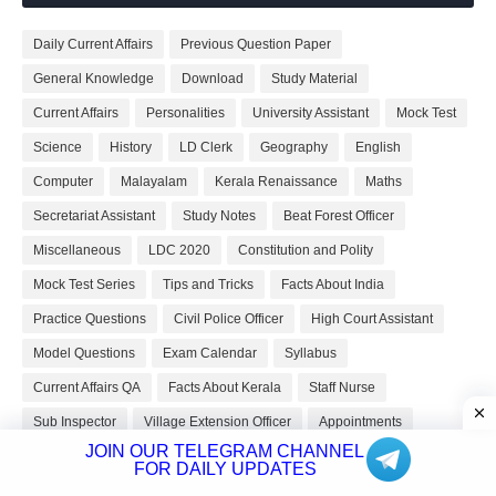
Daily Current Affairs
Previous Question Paper
General Knowledge
Download
Study Material
Current Affairs
Personalities
University Assistant
Mock Test
Science
History
LD Clerk
Geography
English
Computer
Malayalam
Kerala Renaissance
Maths
Secretariat Assistant
Study Notes
Beat Forest Officer
Miscellaneous
LDC 2020
Constitution and Polity
Mock Test Series
Tips and Tricks
Facts About India
Practice Questions
Civil Police Officer
High Court Assistant
Model Questions
Exam Calendar
Syllabus
Current Affairs QA
Facts About Kerala
Staff Nurse
Sub Inspector
Village Extension Officer
Appointments
JOIN OUR TELEGRAM CHANNEL
Mental Ability
WhatsApp Quiz
Repeated Questions
FOR DAILY UPDATES
Model Exam
SCERT Textbooks
Solved Question Paper