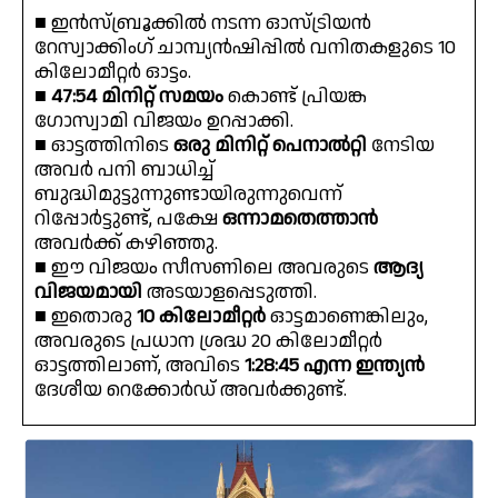
■ ഇൻസ്ബ്രൂക്കിൽ നടന്ന ഓസ്ട്രിയൻ
റേസ്വാക്കിംഗ് ചാമ്പ്യൻഷിപ്പിൽ വനിതകളുടെ 10
കിലോമീറ്റർ ഓട്ടം.
■
47:54 മിനിറ്റ് സമയം
കൊണ്ട് പ്രിയങ്ക
ഗോസ്വാമി വിജയം ഉറപ്പാക്കി.
■ ഓട്ടത്തിനിടെ
ഒരു മിനിറ്റ് പെനാൽറ്റി
നേടിയ
അവർ പനി ബാധിച്ച്
ബുദ്ധിമുട്ടുന്നുണ്ടായിരുന്നുവെന്ന്
റിപ്പോർട്ടുണ്ട്, പക്ഷേ
ഒന്നാമതെത്താൻ
അവർക്ക് കഴിഞ്ഞു.
■ ഈ വിജയം സീസണിലെ അവരുടെ
ആദ്യ
വിജയമായി
അടയാളപ്പെടുത്തി.
■ ഇതൊരു
10 കിലോമീറ്റർ
ഓട്ടമാണെങ്കിലും,
അവരുടെ പ്രധാന ശ്രദ്ധ 20 കിലോമീറ്റർ
ഓട്ടത്തിലാണ്, അവിടെ
1:28:45 എന്ന ഇന്ത്യൻ
ദേശീയ റെക്കോർഡ് അവർക്കുണ്ട്.