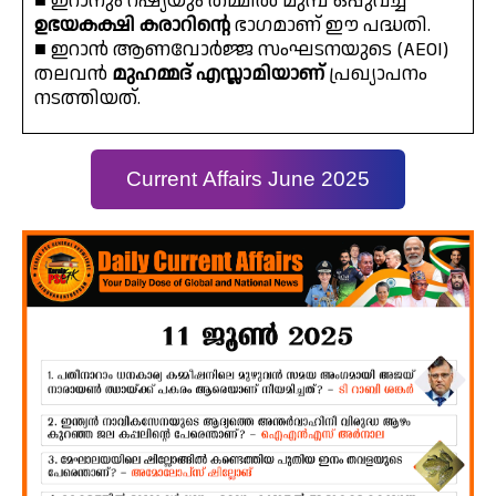
■ ഇറാനും റഷ്യയും തമ്മിൽ മുമ്പ് ഒപ്പുവച്ച
ഉഭയകക്ഷി കരാറിന്റെ
ഭാഗമാണ് ഈ പദ്ധതി.
■ ഇറാൻ ആണവോർജ്ജ സംഘടനയുടെ (AEOI)
തലവൻ
മുഹമ്മദ് എസ്ലാമിയാണ്
പ്രഖ്യാപനം
നടത്തിയത്.
Current Affairs June 2025