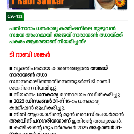
CA-411
പതിനാറാം ധനകാര്യ കമ്മീഷനിലെ മുഴുവൻ
സമയ അംഗമായി അജയ് നാരായൺ ഝായ്ക്ക്
പകരം ആരെയാണ് നിയമിച്ചത്?
ടി റാബി ശങ്കർ
■ വ്യക്തിപരമായ കാരണങ്ങളാൽ
അജയ്
നാരായൺ ഝാ
സ്ഥാനമൊഴിഞ്ഞതിനെത്തുടർന്ന് ടി റാബി
ശങ്കറിനെ നിയമിച്ചു.
■ നിയമനം
ധനകാര്യ
മന്ത്രാലയം സ്ഥിരീകരിച്ചു.
■
2023 ഡിസംബർ 31-ന്
16-ാം ധനകാര്യ
കമ്മീഷൻ രൂപീകരിച്ചു.
■ നിതി ആയോഗിന്റെ മുൻ വൈസ് ചെയർമാൻ
അരവിന്ദ് പനഗരിയയാണ്
ഇതിന്റെ അധ്യക്ഷൻ.
■ കമ്മീഷന്റെ ശുപാർശകൾ 2025
ഒക്ടോബർ 31-