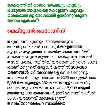
കേരളത്തിൽ ഓരോ വർഷവും ഏറ്റവും
കൂടുതൽ ആളുകളെ കൊല്ലുന്ന ഏറ്റവും
മാരകമായ ഒറ്റ രോഗമായി ഉയർന്നുവരുന്ന
രോഗം ഏതാണ്?
ലെപ്റ്റോസ്പൈറോസിസ്
■ എലിപ്പനി എന്നും അറിയപ്പെടുന്ന
ലെപ്റ്റോസ്പൈറോസിസ്,
കേരളത്തിൽ
ഏറ്റവും കൂടുതൽ വാർഷിക മരണങ്ങൾക്ക്
കാരണമാകുന്ന മുൻനിര പകർച്ചവ്യാധിയാണ്.
■ സമീപകാല സ്ഥിതിവിവരക്കണക്കുകൾ (2024)
കാണിക്കുന്നത് ഒരു വർഷത്തിൽ
200–386
മരണങ്ങൾ
, മറ്റ് രോഗങ്ങളെ മറികടക്കുന്നു.
■ വർഷം തോറും വർദ്ധനവ്: 2023 ൽ ഏകദേശം
5,186 കേസുകളും 282 മരണങ്ങളും
റിപ്പോർട്ട്
ചെയ്യപ്പെട്ടു. 2024 ൽ, കേസുകൾ
5,999 ആയി
ഉയർന്നു, 386 മരണങ്ങൾ
, ഇത് മരണനിരക്കിൽ
36.8% വർദ്ധനവ് രേഖപ്പെടുത്തി.
■ ലെപ്റ്റോസ്പൈറ ബാക്ടീരിയ