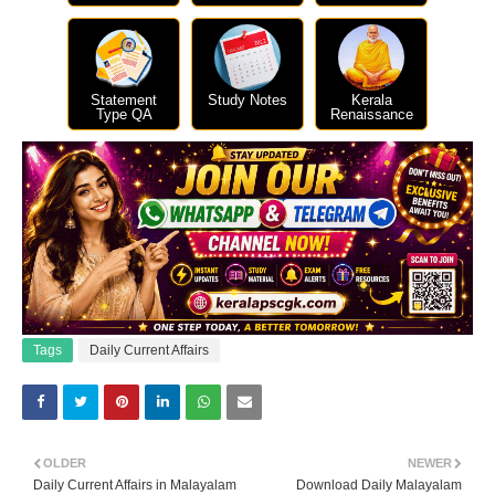
Statement
Study Notes
Kerala
Type QA
Renaissance
Tags
Daily Current Affairs
OLDER
NEWER
Daily Current Affairs in Malayalam
Download Daily Malayalam