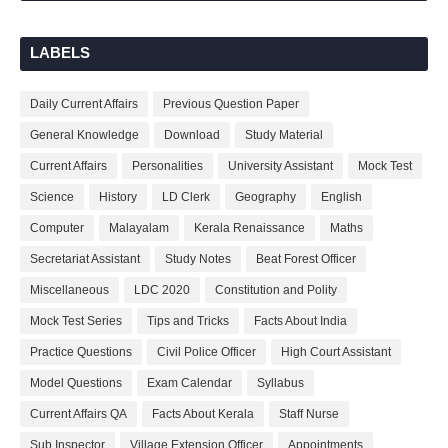
LABELS
Daily Current Affairs
Previous Question Paper
General Knowledge
Download
Study Material
Current Affairs
Personalities
University Assistant
Mock Test
Science
History
LD Clerk
Geography
English
Computer
Malayalam
Kerala Renaissance
Maths
Secretariat Assistant
Study Notes
Beat Forest Officer
Miscellaneous
LDC 2020
Constitution and Polity
Mock Test Series
Tips and Tricks
Facts About India
Practice Questions
Civil Police Officer
High Court Assistant
Model Questions
Exam Calendar
Syllabus
Current Affairs QA
Facts About Kerala
Staff Nurse
Sub Inspector
Village Extension Officer
Appointments