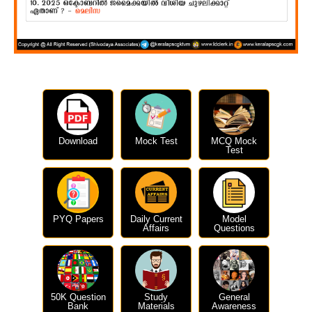
Download
Mock Test
MCQ Mock
Test
PYQ Papers
Daily Current
Model
Affairs
Questions
50K Question
Study
General
Bank
Materials
Awareness