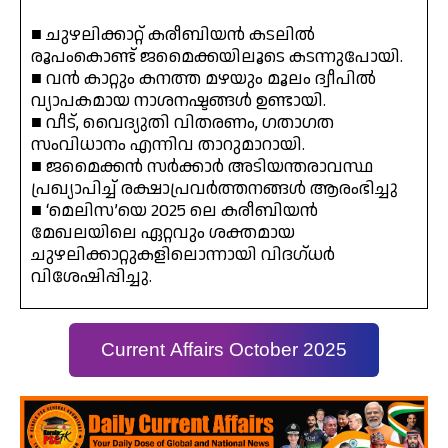
■ ചുഴലിക്കാറ്റ് കരീബിയൻ കടലിൽ
രൂപംകൊണ്ട് ജമൈക്കയിലൂടെ കടന്നുപോയി.
■ വൻ കാറ്റും കനത്ത മഴയും മൂലം ദ്വീപിൽ
വ്യാപകമായ നാശനഷ്ടങ്ങൾ ഉണ്ടായി.
■ വീട്, വൈദ്യുതി വിതരണം, ഗതാഗത
സംവിധാനം എന്നിവ താറുമാറായി.
■ ജമൈക്കൻ സർക്കാർ അടിയന്തരാവസ്ഥ
പ്രഖ്യാപിച്ച് രക്ഷാപ്രവർത്തനങ്ങൾ ആരംഭിച്ചു
■ ‘മെലിസ’യെ 2025 ലെ കരീബിയൻ
മേഖലയിലെ ഏറ്റവും ശക്തമായ
ചുഴലിക്കാറ്റുകളിലൊന്നായി വിദഗ്ധർ
വിശേഷിപ്പിച്ചു.
Current Affairs October 2025