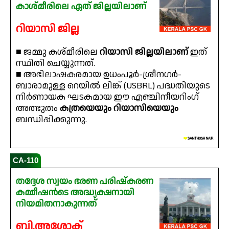
കാശ്മീരിലെ ഏത് ജില്ലയിലാണ്
റിയാസി ജില്ല
■ ജമ്മു കശ്മീരിലെ
റിയാസി ജില്ലയിലാണ്
ഇത്
സ്ഥിതി ചെയ്യുന്നത്.
■ അഭിലാഷകരമായ ഉധംപൂർ-ശ്രീനഗർ-
ബാരാമുള്ള റെയിൽ ലിങ്ക് (USBRL) പദ്ധതിയുടെ
നിർണായക ഘടകമായ ഈ എഞ്ചിനീയറിംഗ്
അത്ഭുതം
കത്രയെയും റിയാസിയെയും
ബന്ധിപ്പിക്കുന്നു.
❤️
SANTHOSH NAIR
CA-110
തദ്ദേശ സ്വയം ഭരണ പരിഷ്കരണ
കമ്മീഷൻടെ അദ്ധ്യക്ഷനായി
നിയമിതനാകുന്നത്
ബി.അശോക്