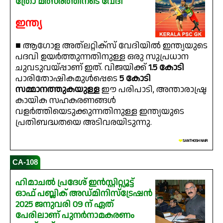
ത്രോ മത്സരത്തിന്ടെ വേദി
ഇന്ത്യ
■ ആഗോള അത്‌ലറ്റിക്സ് വേദിയിൽ ഇന്ത്യയുടെ
പദവി ഉയർത്തുന്നതിനുള്ള ഒരു സുപ്രധാന
ചുവടുവയ്പ്പാണ് ഇത്. വിജയിക്ക്
₹1.5 കോടി
പാരിതോഷികമുൾപ്പെടെ
₹5 കോടി
സമ്മാനത്തുകയുള്ള
ഈ പരിപാടി, അന്താരാഷ്ട്ര
കായിക സഹകരണങ്ങൾ
വളർത്തിയെടുക്കുന്നതിനുള്ള ഇന്ത്യയുടെ
പ്രതിബദ്ധതയെ അടിവരയിടുന്നു.
❤️
SANTHOSH NAIR
CA-108
ഹിമാചൽ പ്രദേശ് ഇൻസ്റ്റിറ്റ്യൂട്ട്
ഓഫ് പബ്ലിക് അഡ്മിനിസ്ട്രേഷൻ
2025 ജനുവരി 09 ന് ഏത്
പേരിലാണ് പുനർനാമകരണം