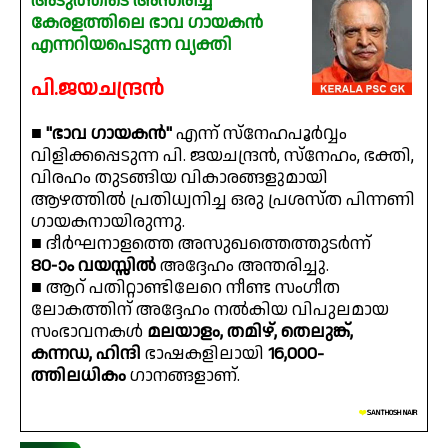
അടുത്തിടെ അന്തരിച്ച
കേരളത്തിലെ ഭാവ ഗായകൻ
എന്നറിയപെടുന്ന വ്യക്തി
പി.ജയചന്ദ്രൻ
■
"ഭാവ ഗായകൻ"
എന്ന് സ്നേഹപൂർവ്വം
വിളിക്കപ്പെടുന്ന പി. ജയചന്ദ്രൻ, സ്നേഹം, ഭക്തി,
വിരഹം തുടങ്ങിയ വികാരങ്ങളുമായി
ആഴത്തിൽ പ്രതിധ്വനിച്ച ഒരു പ്രശസ്ത പിന്നണി
ഗായകനായിരുന്നു.
■ ദീർഘനാളത്തെ അസുഖത്തെത്തുടർന്ന്
80-ാം വയസ്സിൽ
അദ്ദേഹം അന്തരിച്ചു.
■ ആറ് പതിറ്റാണ്ടിലേറെ നീണ്ട സംഗീത
ലോകത്തിന് അദ്ദേഹം നൽകിയ വിപുലമായ
സംഭാവനകൾ
മലയാളം, തമിഴ്, തെലുങ്ക്,
കന്നഡ, ഹിന്ദി
ഭാഷകളിലായി
16,000-
ത്തിലധികം
ഗാനങ്ങളാണ്.
❤️
SANTHOSH NAIR