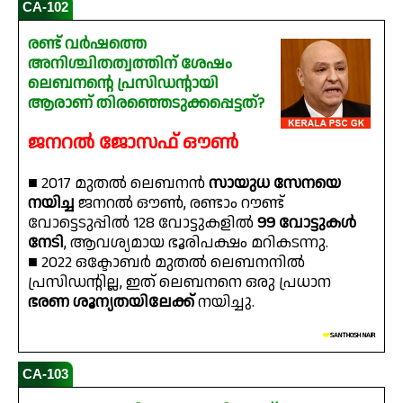
CA-102
രണ്ട് വർഷത്തെ
അനിശ്ചിതത്വത്തിന് ശേഷം
ലെബനന്റെ പ്രസിഡന്റായി
ആരാണ് തിരഞ്ഞെടുക്കപ്പെട്ടത്?
ജനറൽ ജോസഫ് ഔൺ
■ 2017 മുതൽ ലെബനൻ
സായുധ സേനയെ
നയിച്ച
ജനറൽ ഔൺ, രണ്ടാം റൗണ്ട്
വോട്ടെടുപ്പിൽ 128 വോട്ടുകളിൽ
99 വോട്ടുകൾ
നേടി
, ആവശ്യമായ ഭൂരിപക്ഷം മറികടന്നു.
■ 2022 ഒക്ടോബർ മുതൽ ലെബനനിൽ
പ്രസിഡന്റില്ല, ഇത് ലെബനനെ ഒരു പ്രധാന
ഭരണ ശൂന്യതയിലേക്ക്
നയിച്ചു.
❤️
SANTHOSH NAIR
CA-103