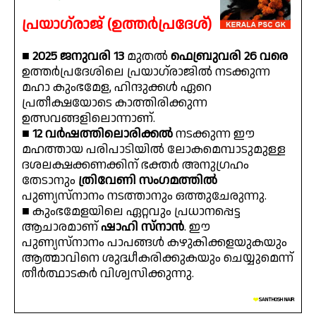
പ്രയാഗ്‌രാജ് (ഉത്തർപ്രദേശ്)
■
2025 ജനുവരി 13
മുതൽ
ഫെബ്രുവരി 26 വരെ
ഉത്തർപ്രദേശിലെ പ്രയാഗ്‌രാജിൽ നടക്കുന്ന
മഹാ കുംഭമേള, ഹിന്ദുക്കൾ ഏറെ
പ്രതീക്ഷയോടെ കാത്തിരിക്കുന്ന
ഉത്സവങ്ങളിലൊന്നാണ്.
■
12 വർഷത്തിലൊരിക്കൽ
നടക്കുന്ന ഈ
മഹത്തായ പരിപാടിയിൽ ലോകമെമ്പാടുമുള്ള
ദശലക്ഷക്കണക്കിന് ഭക്തർ അനുഗ്രഹം
തേടാനും
ത്രിവേണി സംഗമത്തിൽ
പുണ്യസ്നാനം നടത്താനും ഒത്തുചേരുന്നു.
■ കുംഭമേളയിലെ ഏറ്റവും പ്രധാനപ്പെട്ട
ആചാരമാണ്
ഷാഹി സ്നാൻ
. ഈ
പുണ്യസ്നാനം പാപങ്ങൾ കഴുകിക്കളയുകയും
ആത്മാവിനെ ശുദ്ധീകരിക്കുകയും ചെയ്യുമെന്ന്
തീർത്ഥാടകർ വിശ്വസിക്കുന്നു.
❤️
SANTHOSH NAIR