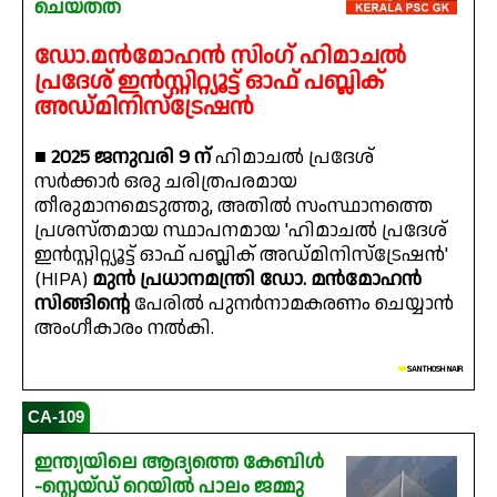
ചെയ്തത്
ഡോ.മൻമോഹൻ സിംഗ് ഹിമാചൽ
പ്രദേശ് ഇൻസ്റ്റിറ്റ്യൂട്ട് ഓഫ് പബ്ലിക്
അഡ്മിനിസ്ട്രേഷൻ
■
2025 ജനുവരി 9 ന്
ഹിമാചൽ പ്രദേശ്
സർക്കാർ ഒരു ചരിത്രപരമായ
തീരുമാനമെടുത്തു, അതിൽ സംസ്ഥാനത്തെ
പ്രശസ്തമായ സ്ഥാപനമായ 'ഹിമാചൽ പ്രദേശ്
ഇൻസ്റ്റിറ്റ്യൂട്ട് ഓഫ് പബ്ലിക് അഡ്മിനിസ്ട്രേഷൻ'
(HIPA)
മുൻ പ്രധാനമന്ത്രി ഡോ. മൻമോഹൻ
സിങ്ങിന്റെ
പേരിൽ പുനർനാമകരണം ചെയ്യാൻ
അംഗീകാരം നൽകി.
❤️
SANTHOSH NAIR
CA-109
ഇന്ത്യയിലെ ആദ്യത്തെ കേബിൾ
-സ്റ്റെയ്ഡ് റെയിൽ പാലം ജമ്മു