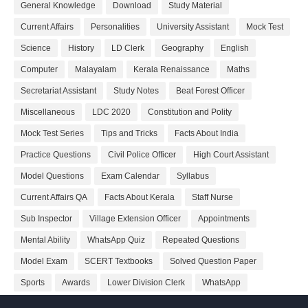
General Knowledge
Download
Study Material
Current Affairs
Personalities
University Assistant
Mock Test
Science
History
LD Clerk
Geography
English
Computer
Malayalam
Kerala Renaissance
Maths
Secretariat Assistant
Study Notes
Beat Forest Officer
Miscellaneous
LDC 2020
Constitution and Polity
Mock Test Series
Tips and Tricks
Facts About India
Practice Questions
Civil Police Officer
High Court Assistant
Model Questions
Exam Calendar
Syllabus
Current Affairs QA
Facts About Kerala
Staff Nurse
Sub Inspector
Village Extension Officer
Appointments
Mental Ability
WhatsApp Quiz
Repeated Questions
Model Exam
SCERT Textbooks
Solved Question Paper
Sports
Awards
Lower Division Clerk
WhatsApp