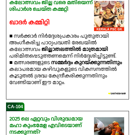
കലോത്സവം ജില്ല വരെ മതിയെന്ന്
ശിപാർശ ചെയ്ത കമ്മറ്റി
ഖാദർ കമ്മിറ്റി
■ സർക്കാർ നിർദ്ദേശപ്രകാരം പുതുതായി
അംഗീകരിച്ച പാഠ്യപദ്ധതി രേഖയിൽ
കലോത്സവം
ജില്ലാതലത്തിൽ മാത്രമായി
പരിമിതപ്പെടുത്തണമെന്ന് നിർദ്ദേശിച്ചിട്ടുണ്ട്.
■ മത്സരങ്ങളുടെ
സമ്മർദ്ദം കുറയ്ക്കുന്നതിനും
കലാപരമായ കഴിവുകളുടെ വികസനത്തിൽ
കൂടുതൽ ശ്രദ്ധ കേന്ദ്രീകരിക്കുന്നതിനും
വേണ്ടിയാണ് ഈ മാറ്റം.
❤️
SANTHOSH NAIR
CA-104
2025 ലെ ഏറ്റവും വിശുദ്ധമായ
മഹാ കുംഭമേള എവിടെയാണ്
നടക്കുന്നത്?