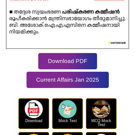
■ തദ്ദേശ സ്വയംഭരണ
പരിഷ്‌കരണ കമ്മീഷന്‍
രൂപീകരിക്കാന്‍ മന്ത്രിസഭായോഗം തീരുമാനിച്ചു.
ബി. അശോക് ഐ.എ.എസിനെ കമ്മീഷനായി
നിയമിക്കും.
❤️
SANTHOSH NAIR
Download PDF
Current Affairs Jan 2025
Download
Mock Test
MCQ Mock
Test