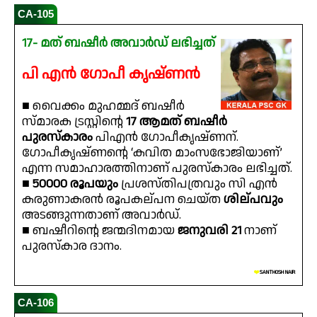
CA-105
17- മത് ബഷീർ അവാർഡ് ലഭിച്ചത്
പി എൻ ഗോപീ കൃഷ്ണൻ
■ വൈക്കം മുഹമ്മദ് ബഷീർ
സ്മാരക ട്രസ്റ്റിന്റെ
17 ആമത് ബഷീർ
പുരസ്‌കാരം
പിഎൻ ഗോപീകൃഷ്ണന്.
ഗോപീകൃഷ്ണന്റെ ‘കവിത മാംസഭോജിയാണ്’
എന്ന സമാഹാരത്തിനാണ് പുരസ്‌കാരം ലഭിച്ചത്.
■
50000 രൂപയും
പ്രശസ്തിപത്രവും സി എൻ
കരുണാകരൻ രൂപകല്പന ചെയ്ത
ശില്പവും
അടങ്ങുന്നതാണ് അവാർഡ്.
■ ബഷീറിന്റെ ജന്മദിനമായ
ജനുവരി 21
നാണ്
പുരസ്‌കാര ദാനം.
❤️
SANTHOSH NAIR
CA-106