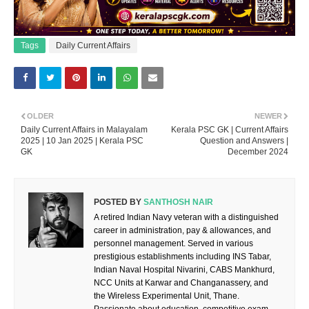
Tags
Daily Current Affairs
OLDER
NEWER
Daily Current Affairs in Malayalam
Kerala PSC GK | Current Affairs
2025 | 10 Jan 2025 | Kerala PSC
Question and Answers |
GK
December 2024
POSTED BY
SANTHOSH NAIR
A retired Indian Navy veteran with a distinguished
career in administration, pay & allowances, and
personnel management. Served in various
prestigious establishments including INS Tabar,
Indian Naval Hospital Nivarini, CABS Mankhurd,
NCC Units at Karwar and Changanassery, and
the Wireless Experimental Unit, Thane.