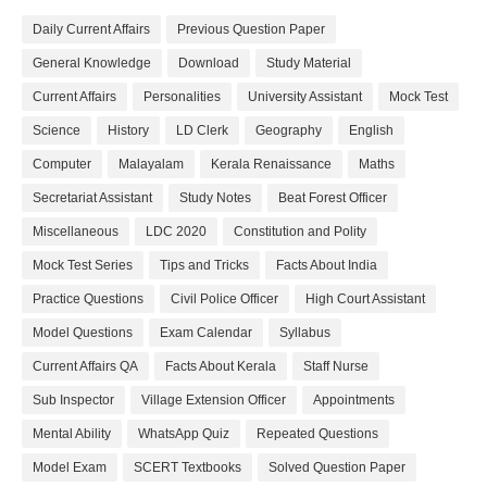
Daily Current Affairs
Previous Question Paper
General Knowledge
Download
Study Material
Current Affairs
Personalities
University Assistant
Mock Test
Science
History
LD Clerk
Geography
English
Computer
Malayalam
Kerala Renaissance
Maths
Secretariat Assistant
Study Notes
Beat Forest Officer
Miscellaneous
LDC 2020
Constitution and Polity
Mock Test Series
Tips and Tricks
Facts About India
Practice Questions
Civil Police Officer
High Court Assistant
Model Questions
Exam Calendar
Syllabus
Current Affairs QA
Facts About Kerala
Staff Nurse
Sub Inspector
Village Extension Officer
Appointments
Mental Ability
WhatsApp Quiz
Repeated Questions
Model Exam
SCERT Textbooks
Solved Question Paper