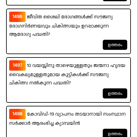
1496
ജീവിത ശൈലി രോഗങ്ങൾക്ക് സൗജന്യ
രോഗനിർണയവും ചികിത്സയും ഉറപ്പാക്കുന്ന
ആരോഗ്യ പദ്ധതി?
1497
10 വയസ്സിനു താഴെയുള്ളതും ജന്മനാ ഹൃദയ
വൈകല്യമുള്ളതുമായ കുട്ടികൾക്ക് സൗജന്യ
ചികിത്സ നൽകുന്ന പദ്ധതി?
1498
കോവിഡ്-19 വ്യാപനം തടയാനായി സംസ്ഥാന
സർക്കാർ ആരംഭിച്ച ക്യാമ്പയിൻ