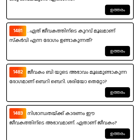
1481
. ഏത് ജീവകത്തിന്ടെ കുറവ് മൂലമാണ്
സ്കർവി എന്ന രോഗം ഉണ്ടാകുന്നത്?
1482
ജീവകം ബി യുടെ അഭാവം മൂലമുണ്ടാകുന്ന
രോഗമാണ് ബെറി ബെറി. ശരിയോ തെറ്റോ?
1483
നിശാന്ധതയ്ക്ക് കാരണം ഈ
ജീവകത്തിന്ടെ അഭാവമാണ്. ഏതാണ് ജീവകം?