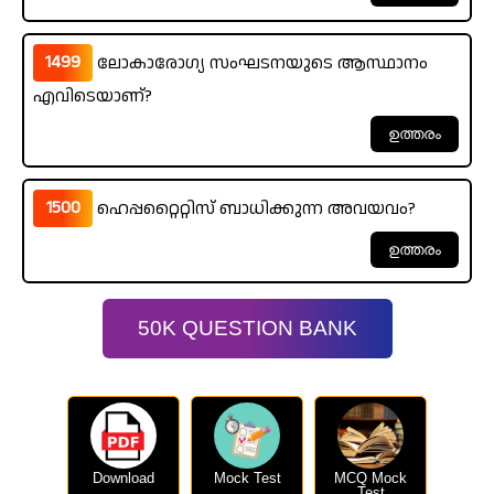
1499
ലോകാരോഗ്യ സംഘടനയുടെ ആസ്ഥാനം
എവിടെയാണ്?
1500
ഹെപ്പറ്റൈറ്റിസ് ബാധിക്കുന്ന അവയവം?
50K QUESTION BANK
Download
Mock Test
MCQ Mock
Test