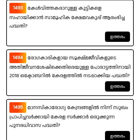
1493
കേൾവിത്തകരാറുള്ള കുട്ടികളെ
സഹായിക്കാൻ സാമൂഹിക ക്ഷേമവകുപ്പ് ആരംഭിച്ച
പദ്ധതി?
1494
രോഗകാരികളായ സൂക്ഷ്മജീവികളുടെ
അതിജീവനശേഷിക്കെതിരെയുള്ള പോരാട്ടത്തിനായി
2018 ഒക്ടോബറിൽ കേരളത്തിൽ നടപ്പാക്കിയ പദ്ധതി?
1495
മാനസികാരോഗ്യ കേന്ദ്രങ്ങളിൽ നിന്ന് സുഖം
പ്രാപിച്ചവർക്കായി കേരള സർക്കാർ ഒരുക്കുന്ന
പുനരധിവാസ പദ്ധതി?