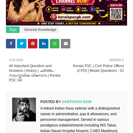
Tags
General Knowledge
OLDER
NEWER
46 Important Question and
Kerala PSC | Civil Police Officer
Answers | History | ചരിത്രം -
(CPO) | Model Questions - 01
സാംസ്കാരിക വികസനം | Kerala
PSC GK
POSTED BY
SANTHOSH NAIR
A retired Indian Navy veteran with a distinguished
career in administration, pay & allowances, and
personnel management. Served in various
prestigious establishments including INS Tabar,
Indian Naval Hospital Nivarini, CABS Mankhurd,