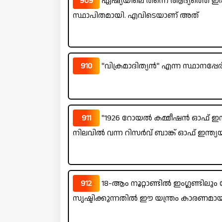
909
ഏഷ്യയിലെ തന്നെ ആദ്യത്തെ ഇരുമ
സ്ഥാപിതമായി. എവിടെയാണ് അത്
910
"വിക്രമാദിത്യൻ" എന്ന സ്ഥാനപ്പേര
911
"1926 റോയൽ കമ്മീഷൻ ഓഫ് ഇന
നിലവിൽ വന്ന റിസർവ് ബാങ്ക് ഓഫ് ഇന്ത്
912
18-ആം നൂറ്റാണ്ടിൽ ഇംഗ്ലണ്ടിലു
സൃഷ്ടിക്കുന്നതിൽ ഈ യന്ത്രം കാരണമായ