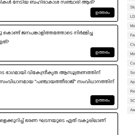
ുമതികൾ നേടിയ ബഹിരാകാശ സഞ്ചാരി ആര്?
St
LD
Mo
ു കൊണ്ട് ജനപങ്കാളിത്തത്തോടെ നിർമ്മിച്ച
Fa
ഏത്?
Civ
Mo
Cu
െ ഭാഗമായി വികേന്ദ്രീകൃത ആസൂത്രണത്തിന്
Su
് സംവിധാനമായ "പഞ്ചായത്തീരാജ്" സംവിധാനത്തിന്
Ap
Re
SC
Aw
ങ്ങളെക്കുറിച്ച് ഭരണ ഘടനയുടെ ഏത് വകുപ്പിലാണ്