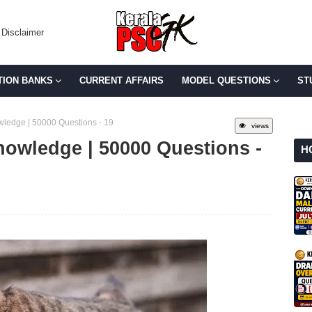
Disclaimer
TION BANKS
CURRENT AFFAIRS
MODEL QUESTIONS
ST
wledge | 50000 Questions - 19
views
nowledge | 50000 Questions -
H