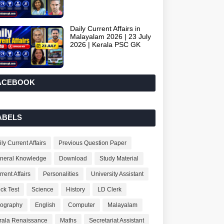
Daily Current Affairs in
Malayalam 2026 | 23 July
2026 | Kerala PSC GK
ACEBOOK
ABELS
ly Current Affairs
Previous Question Paper
neral Knowledge
Download
Study Material
rent Affairs
Personalities
University Assistant
ck Test
Science
History
LD Clerk
ography
English
Computer
Malayalam
rala Renaissance
Maths
Secretariat Assistant