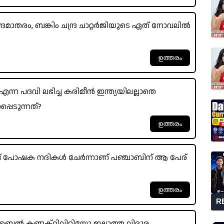
േമാതരം, ബങ്കിം ചന്ദ്ര ചാറ്റർജിയുടെ ഏത് നോവലിൽ
ന്ന പദവി ലഭിച്ച കരിമീൻ ഇന്ത്യയിലല്ലാതെ
പെടുന്നത്?
ച് പോഷക നദികൾ ചേർന്നാണ് പഞ്ചാബിന് ആ പേര്
R
ക്റ്റിവിറ്റിയോ ഇല്ലാത്ത വിദൂര