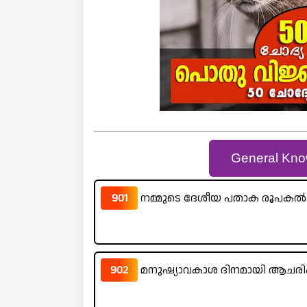
General Kno
901
നമ്മുടെ ദേശീയ പതാക രൂപകൽപ
902
മനുഷ്യാവകാശ ദിനമായി ആചരിക്