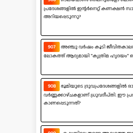
പ്രദേശങ്ങളിൽ ഇന്റർനെറ്റ് കണക്ഷൻ സ
അറിയപ്പെടുന്നു?
907
അഞ്ചു വർഷം കൂടി ജീവിതകാലയളവ
ലോകത്ത് ആദ്യമായി "കൃത്രിമ ഹൃദയം" വെച
908
ഭൂമിയുടെ ദ്രുവപ്രദേശങ്ങളിൽ രാ
വർണ്ണക്കാഴ്ചകളാണ് ധ്രുവദീപ്തി. ഈ പ
കാണപ്പെടുന്നത്?