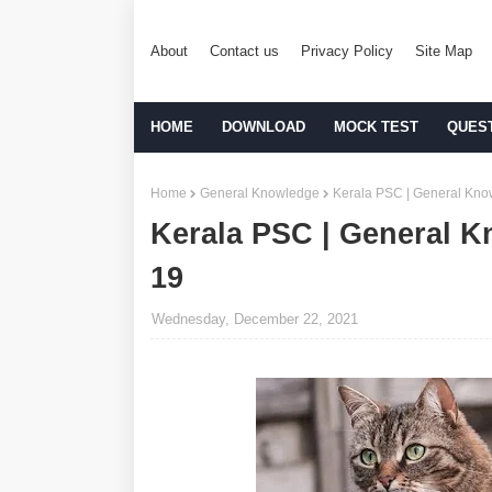
About
Contact us
Privacy Policy
Site Map
HOME
DOWNLOAD
MOCK TEST
QUES
Home
General Knowledge
Kerala PSC | General Kno
Kerala PSC | General K
19
Wednesday, December 22, 2021