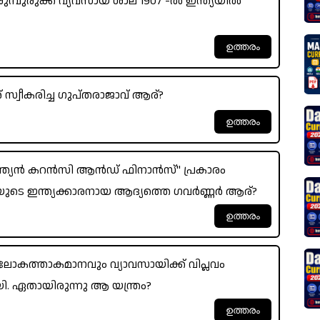
്പുരുക്ക് വ്യവസായ ശാല 1907 -ൽ ഇന്ത്യയിൽ
് സ്വീകരിച്ച ഗുപ്തരാജാവ് ആര്?
്ത്യൻ കറൻസി ആൻഡ് ഫിനാൻസ്" പ്രകാരം
യയുടെ ഇന്ത്യക്കാരനായ ആദ്യത്തെ ഗവർണ്ണർ ആര്?
ം ലോകത്താകമാനവും വ്യാവസായിക്ക് വിപ്ലവം
ി. ഏതായിരുന്നു ആ യന്ത്രം?