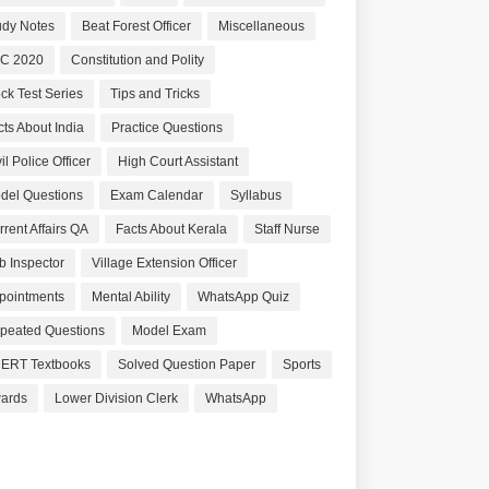
udy Notes
Beat Forest Officer
Miscellaneous
C 2020
Constitution and Polity
ck Test Series
Tips and Tricks
cts About India
Practice Questions
il Police Officer
High Court Assistant
del Questions
Exam Calendar
Syllabus
rrent Affairs QA
Facts About Kerala
Staff Nurse
b Inspector
Village Extension Officer
pointments
Mental Ability
WhatsApp Quiz
peated Questions
Model Exam
ERT Textbooks
Solved Question Paper
Sports
ards
Lower Division Clerk
WhatsApp