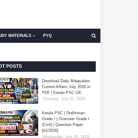
UDY MATERIALS
PYQ
OT POSTS
Download Daily Malayalam
Current Affairs July 2026 in
PDF | Kerala PSC GK
Thursday, July 02, 2026
Kerala PSC | Draftsman
Grade I | Overseer Grade I
(Civil) | Question Paper
[61/2026]
Wednesday, July 01, 2026