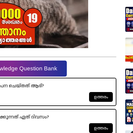
wledge Question Bank
ന ചെയ്‍തത് ആര്?
കുന്നത് ഏത് ദിവസം?