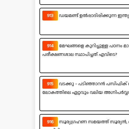
913
ഡയമണ്ട് ഉൽപ്പാദിപ്പിക്കുന്ന ഇ
914
മേഘങ്ങളെ കുറിച്ചുള്ള പഠനം മാത്
പരീക്ഷണശാല സ്ഥാപിച്ചത് എവിടെ?
915
വടക്കു - പടിഞ്ഞാറൻ പസിഫിക് സമ
ലോകത്തിലെ ഏറ്റവും വലിയ അഗ്നിപർവ്വത
916
സൂര്യഗ്രഹണ സമയത്ത് സൂര്യൻ, 