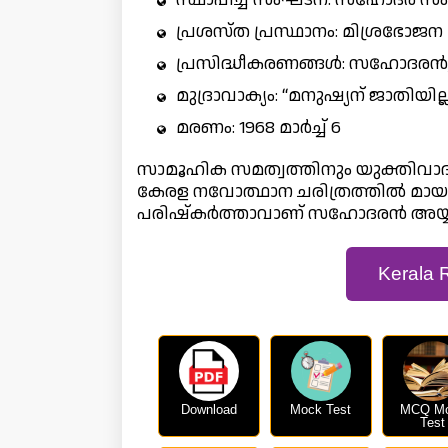
പ്രശസ്ത പ്രസ്ഥാനം: മിശ്രഭോജന 
പ്രസിദ്ധീകരണങ്ങൾ: സഹോദരൻ, 
മുദ്രാവാക്യം: “മനുഷ്യന് ജാതിയില്
മരണം: 1968 മാർച്ച് 6
സാമൂഹിക സമത്വത്തിനും യുക്തിവാദത
കേരള നവോത്ഥാന ചരിത്രത്തിൽ മായ
പരിഷ്‌കർത്താവാണ് സഹോദരൻ അയ്യപ
Kerala 
Download
Mock Test
MCQ M
Test