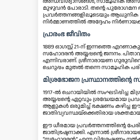
അന്ധവിശ്വാസങ്ങൾ, സാമൂഹിക അസമ
മുഴുവൻ പോരാടി. തന്റെ പുരോഗമന
പ്രവർത്തനങ്ങളിലൂടെയും ആധുനിക 
നിർമ്മാണത്തിൽ അദ്ദേഹം നിർണായക പ
പ്രാരംഭ ജീവിതം
1889 ഓഗസ്റ്റ് 21-ന് ഇന്നത്തെ എറണ
സഹോദരൻ അയ്യപ്പന്റെ ജനനം. പിതാവ് 
എന്നിവരാണ്. ശ്രീനാരായണ ഗുരുവി
ചെറുപ്പം മുതൽ തന്നെ സാമൂഹിക പര
മിശ്രഭോജന പ്രസ്ഥാനത്തിന്റെ
1917-ൽ ചെറായിയിൽ സംഘടിപ്പിച്ച മി
അയ്യപ്പന്റെ ഏറ്റവും ശ്രദ്ധേയമായ പ്
ആളുകൾ ഒരുമിച്ച് ഭക്ഷണം കഴിച്ച ഈ
ജാതിവ്യവസ്ഥയ്ക്കെതിരായ ശക്തമായ 
ഈ ധീരമായ പ്രവർത്തനത്തിന്റെ പേ
ജാതിഭ്രഷ്ടനാക്കി. എന്നാൽ ശ്രീനാര
“സഹോദരൻ” എന്ന വിശേഷണം നൽകുക