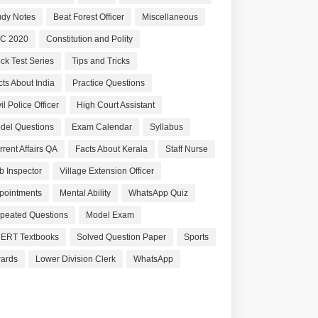
udy Notes
Beat Forest Officer
Miscellaneous
C 2020
Constitution and Polity
ck Test Series
Tips and Tricks
cts About India
Practice Questions
il Police Officer
High Court Assistant
del Questions
Exam Calendar
Syllabus
rrent Affairs QA
Facts About Kerala
Staff Nurse
b Inspector
Village Extension Officer
pointments
Mental Ability
WhatsApp Quiz
peated Questions
Model Exam
ERT Textbooks
Solved Question Paper
Sports
ards
Lower Division Clerk
WhatsApp