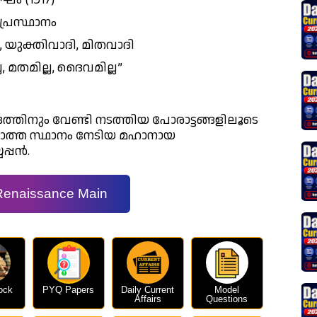
പ്രസ്ഥാനം
യുക്തിവാദി, മിതവാദി
ല, മതമില്ല, ദൈവമില്ല”
്തിനും വേണ്ടി നടത്തിയ പോരാട്ടങ്ങളിലൂടെ
ാത്ത സ്ഥാനം നേടിയ മഹാനായ
്പൻ.
Renaissance Main
ock
PYQ Papers
Daily Current
Model
Affairs
Questions