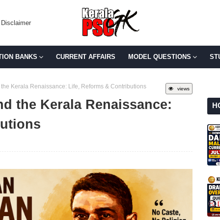
Disclaimer
TION BANKS
CURRENT AFFAIRS
MODEL QUESTIONS
ST
he Kerala Renaissance: Life, Reforms & Contributions
views
d the Kerala Renaissance:
H
butions