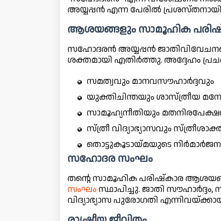
അയ്യപ്പൻ എന്ന പേരിൽ പ്രശസ്തനായി
ആശയങ്ങളും സാമൂഹിക പരിഷ്‌
സഹോദരൻ അയ്യപ്പൻ ജാതിവിവേചനത
ശക്തമായി എതിർത്തു. അദ്ദേഹം പ്രചര
സമത്വവും മാനവസൗഹാർദ്ദവും
യുക്തിചിന്തയും ശാസ്ത്രീയ മ
സാമൂഹ്യനീതിയും മതനിരപേക്
സ്ത്രീ വിദ്യാഭ്യാസവും സ്ത്രീശ
തൊട്ടുകൂടായ്മയുടെ നിർമാർജന
സഹോദര സംഘം
തന്റെ സാമൂഹിക പരിഷ്‌കാര ആശയങ്ങൾ
സംഘം
സ്ഥാപിച്ചു. ജാതി സൗഹാർദ്ദം,
വിദ്യാഭ്യാസ പുരോഗതി എന്നിവയ്ക്കായ
രാഷ്ട്രീയ ജീവിതം