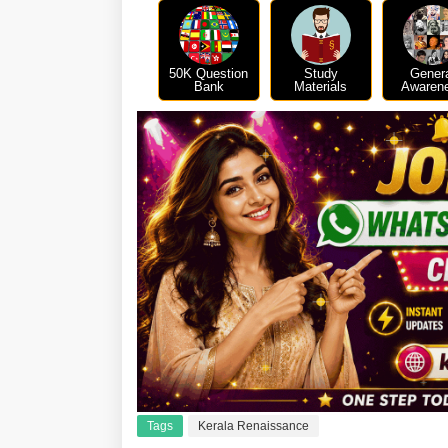
50K Question
Study
Gener
Bank
Materials
Awaren
Tags
Kerala Renaissance