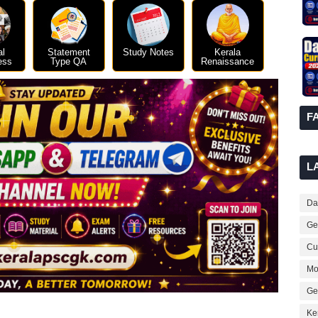
al
Statement
Study Notes
Kerala
ess
Type QA
Renaissance
F
L
Dai
Ge
Cur
Mo
Ge
Ke