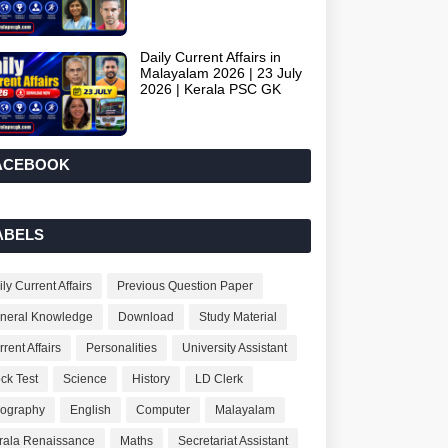
Daily Current Affairs in
Malayalam 2026 | 23 July
2026 | Kerala PSC GK
ACEBOOK
ABELS
ly Current Affairs
Previous Question Paper
neral Knowledge
Download
Study Material
rent Affairs
Personalities
University Assistant
ck Test
Science
History
LD Clerk
ography
English
Computer
Malayalam
rala Renaissance
Maths
Secretariat Assistant