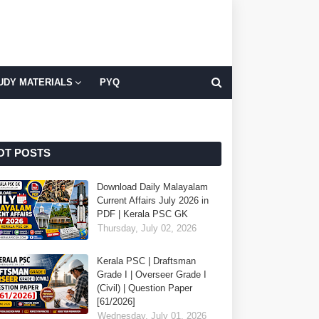
UDY MATERIALS
PYQ
OT POSTS
Download Daily Malayalam
Current Affairs July 2026 in
PDF | Kerala PSC GK
Thursday, July 02, 2026
Kerala PSC | Draftsman
Grade I | Overseer Grade I
(Civil) | Question Paper
[61/2026]
Wednesday, July 01, 2026