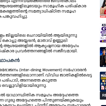
ത്വം എന്നിവയ്ക്കെതിരെ ജീവിതകാലം
 ആശയങ്ങളിലൂടെയും സാമൂഹിക പരിഷ്‌കാര
കേരളത്തിന്റെ സമത്വാധിഷ്ഠിത സമൂഹ
ങ്കുവഹിച്ചു.
ാകുളം ജില്ലയിലെ ചെറായിയിൽ ആയിരുന്നു
കൊച്ചു അയ്യപ്പൻ, മാതാവ് ഉണ്ണൂലി
ന്റെ ആശയങ്ങളിൽ ആകൃഷ്ടനായ അദ്ദേഹം
ിഷ്‌കാര പ്രവർത്തനങ്ങളിൽ സജീവമായി.
 സ്ഥാപകൻ
ശ്രഭോജനം (Inter-dining Movement) സഹോദരൻ
രവർത്തനങ്ങളിലൊന്നാണ്. വിവിധ ജാതികളിൽപ്പെട്ട
 പരിപാടി, അന്നത്തെ കടുത്ത
വെല്ലുവിളിയായിരുന്നു.
രിൽ യാഥാസ്ഥിതിക സമൂഹം അദ്ദേഹത്തെ
R
ായണ ഗുരു അദ്ദേഹത്തെ പിന്തുണയ്ക്കുകയും
യും ചെയ്തു. പിന്നീട് അദ്ദേഹം സഹോദരൻ