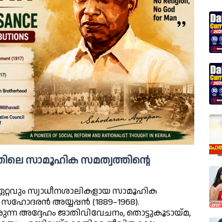
ിലെ സാമൂഹിക സമത്വത്തിന്റെ
ഏറ്റവും സ്വാധീനശാലികളായ സാമൂഹിക
 സഹോദരൻ അയ്യപ്പൻ (1889–1968).
ുന്ന അദ്ദേഹം ജാതിവിവേചനം, തൊട്ടുകൂടായ്മ,