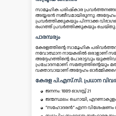
സാമൂഹിക പരിഷ്‌കാര പ്രവർത്തനങ്ങൾ
അയ്യപ്പൻ സജീവമായിരുന്നു. അദ്ദ
പ്രവർത്തിക്കുകയും പിന്നാക്ക വിഭാ
രംഗത്ത് പ്രവർത്തിക്കുകയും ചെയ്തു.
പാരമ്പര്യം
കേരളത്തിന്റെ സാമൂഹിക പരിവർത്ത
നവോത്ഥാന നായകരിൽ ഒരാളാണ് സഹോ
അദ്ദേഹത്തിന്റെ പോരാട്ടവും യുക്തി
പ്രചോദനമാണ്. സമത്വത്തിന്റെയും
വക്താവായാണ് അദ്ദേഹം ഓർമ്മിക്കപ്പെ
കേരള പി.എസ്.സി. പ്രധാന വിവ
ജനനം: 1889 ഓഗസ്റ്റ് 21
ജന്മസ്ഥലം: ചെറായി, എറണാകുള
“സഹോദരൻ” എന്ന വിശേഷണം ന
സ്ഥാപിച്ച സംഘടന: സഹോദര സംഘ