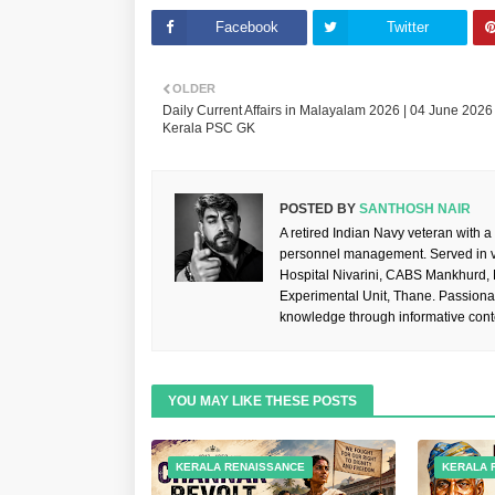
Facebook
Twitter
OLDER
Daily Current Affairs in Malayalam 2026 | 04 June 2026 
Kerala PSC GK
POSTED BY
SANTHOSH NAIR
A retired Indian Navy veteran with a
personnel management. Served in va
Hospital Nivarini, CABS Mankhurd,
Experimental Unit, Thane. Passiona
knowledge through informative cont
YOU MAY LIKE THESE POSTS
KERALA RENAISSANCE
KERALA 