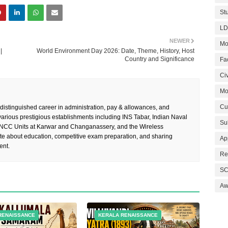
St
LD
NEWER
Mo
|
World Environment Day 2026: Date, Theme, History, Host
Country and Significance
Fa
Civ
Mo
Cu
 distinguished career in administration, pay & allowances, and
rious prestigious establishments including INS Tabar, Indian Naval
Su
 NCC Units at Karwar and Changanassery, and the Wireless
te about education, competitive exam preparation, and sharing
Ap
ent.
Re
SC
Aw
RENAISSANCE
KERALA RENAISSANCE