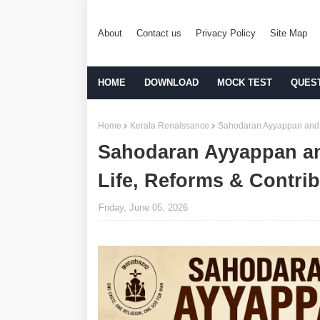
About
Contact us
Privacy Policy
Site Map
HOME
DOWNLOAD
MOCK TEST
QUES
Home
Kerala Renaissance
Sahodaran Ayyappan and t
Sahodaran Ayyappan an
Life, Reforms & Contri
Friday, June 05, 2026