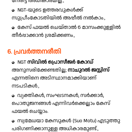
നേരിട്ട് അധികാരമില്ല。
NGT-യുടെ ഉത്തരവുകൾക്ക്
സുപ്രീംകോടതിയിൽ അപ്പീൽ നൽകാം。
കേസ് ഫയൽ ചെയ്താൽ 6 മാസംക്കുള്ളിൽ
തീർപ്പാക്കാൻ ശ്രമിക്കണം。
6. പ്രവർത്തനരീതി
NGT
സിവിൽ പ്രൊസീജർ കോഡ്
അനുസരിക്കേണ്ടതില്ല;
നാചുറൽ ജസ്റ്റിസ്
എന്നതിനെ അടിസ്ഥാനമാക്കിയാണ്
നടപടികൾ。
വ്യക്തികൾ, സംഘടനകൾ, സർക്കാർ,
പൊതുജനങ്ങൾ എന്നിവർക്കെല്ലാം കേസ്
ഫയൽ ചെയ്യാം.
സ്വമേധയാ കേസുകൾ (Suo Motu) എടുത്തു
പരിഗണിക്കാനുള്ള അധികാരമുണ്ട്。