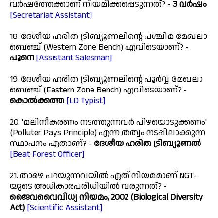
വർഷത്തേക്കാണ് നിയമിക്കപ്പെടുന്നത്? -
3 വർഷം
[Secretariat Assistant]
18. ദേശീയ ഹരിത ട്രിബ്യൂണലിന്റെ പശ്ചിമ മേഖലാ
ബെഞ്ച് (Western Zone Bench) എവിടെയാണ്? -
പൂനെ
[Assistant Salesman]
19. ദേശീയ ഹരിത ട്രിബ്യൂണലിന്റെ പൂർവ്വ മേഖലാ
ബെഞ്ച് (Eastern Zone Bench) എവിടെയാണ്? -
കൊൽക്കത്ത
[LD Typist]
20. 'മലിനീകരണം നടത്തുന്നവർ പിഴയൊടുക്കണം'
(Polluter Pays Principle) എന്ന തത്വം നടപ്പിലാക്കുന്ന
സ്ഥാപനം ഏതാണ്? -
ദേശീയ ഹരിത ട്രിബ്യൂണൽ
[Beat Forest Officer]
21. താഴെ പറയുന്നവയിൽ ഏത് നിയമമാണ് NGT-
യുടെ അധികാരപരിധിയിൽ വരുന്നത്? -
ജൈവവൈവിധ്യ നിയമം, 2002 (Biological Diversity
Act)
[Scientific Assistant]