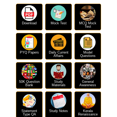
Download
Mock Test
MCQ Mock
Test
PYQ Papers
Daily Current
Model
Affairs
Questions
50K Question
Study
General
Bank
Materials
Awareness
Statement
Study Notes
Kerala
Type QA
Renaissance