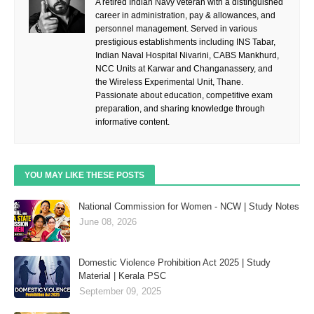
A retired Indian Navy veteran with a distinguished
career in administration, pay & allowances, and
personnel management. Served in various
prestigious establishments including INS Tabar,
Indian Naval Hospital Nivarini, CABS Mankhurd,
NCC Units at Karwar and Changanassery, and
the Wireless Experimental Unit, Thane.
Passionate about education, competitive exam
preparation, and sharing knowledge through
informative content.
YOU MAY LIKE THESE POSTS
National Commission for Women - NCW | Study Notes
June 08, 2026
Domestic Violence Prohibition Act 2025 | Study
Material | Kerala PSC
September 09, 2025