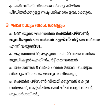
പരിസ്ഥിതി നിയമങ്ങൾക്കു കീഴിൽ
പീഡിതർക്കുള്ള നഷ്ടപരിഹാരം ഉറപ്പാക്കുക.
3. ഘടനയും അംഗങ്ങളും
NGT-യുടെ ഘടനയിൽ
ചെയർപേഴ്സൺ
,
ജുഡീഷ്യൽ മെമ്പർമാർ
,
എക്സ്പർട്ട് മെമ്പർമാർ
എന്നിവരുണ്ട്[8]。
കുറഞ്ഞത് 10, കൂടുതലായി 20 വരെ സ്ഥിരം
ജുഡീഷ്യൽ/എക്സ്പർട്ട് മെമ്പർമാർ.
അംഗങ്ങൾ 5 വർഷം വരെ ജോലി ചെയ്യാം;
വീണ്ടും നിയമനം അനുവദനീയമല്ല。
ചെയർപേഴ്സൺ നിയമിക്കുന്നത് കേന്ദ്ര
സർക്കാർ, സുപ്രീംകോടതി ചീഫ് ജസ്റ്റിസിന്റെ
ശുപാർശയിൽ。