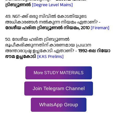
ട്രിബ്യൂണൽ
[Degree Level Mains]
49. NGT-ക്ക് ഒരു സിവിൽ കോടതിയുടെ
അധികാരങ്ങൾ നൽകുന്ന നിയമം ഏതാണ്? -
ദേശീയ ഹരിത ട്രിബ്യൂണൽ നിയമം, 2010
[Fireman]
50. ദേശീയ ഹരിത ട്രിബ്യൂണൽ
രൂപീകരിക്കുന്നതിന് കാരണമായ പ്രധാന
അന്താരാഷ്ട്ര ഉച്ചകോടി ഏതാണ്? -
1992-ലെ റിയോ
ഭൗമ ഉച്ചകോടി
[KAS Prelims]
More STUDY MATERIALS
Join Telegram Channel
WhatsApp Group