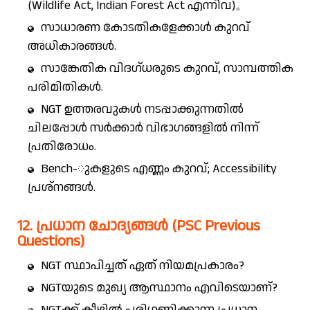
(Wildlife Act, Indian Forest Act എന്നിവ)。
സാധാരണ കോടതികളേക്കാൾ കുറവ്
അധികാരങ്ങൾ.
സാങ്കേതിക വിദഗ്ധരുടെ കുറവ്, സാമ്പത്തിക
പരിമിതികൾ.
NGT ഉത്തരവുകൾ നടപ്പാക്കുന്നതിൽ
ചിലപ്പോൾ സർക്കാർ വിഭാഗങ്ങളിൽ നിന്ന്
പ്രതിരോധം.
Bench-ുകളുടെ എണ്ണം കുറവ്; Accessibility
പ്രശ്നങ്ങൾ.
12. പ്രധാന ചോദ്യങ്ങൾ (PSC Previous
Questions)
NGT സ്ഥാപിച്ചത് ഏത് നിയമപ്രകാരം?
NGTയുടെ മുഖ്യ ആസ്ഥാനം എവിടെയാണ്?
NGTക്ക് കീഴിൽ പരിഗണിക്കുന്ന പ്രധാന