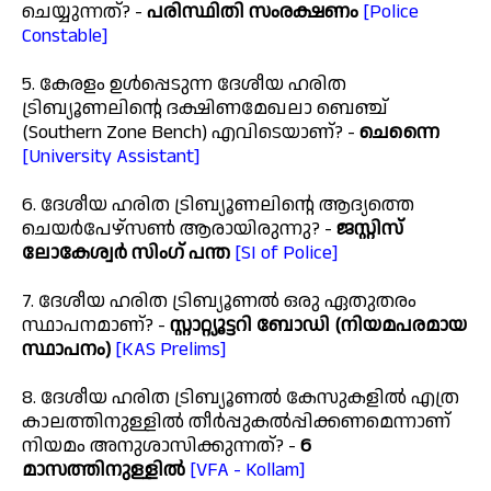
ചെയ്യുന്നത്? -
പരിസ്ഥിതി സംരക്ഷണം
[Police
Constable]
5. കേരളം ഉൾപ്പെടുന്ന ദേശീയ ഹരിത
ട്രിബ്യൂണലിൻ്റെ ദക്ഷിണമേഖലാ ബെഞ്ച്
(Southern Zone Bench) എവിടെയാണ്? -
ചെന്നൈ
[University Assistant]
6. ദേശീയ ഹരിത ട്രിബ്യൂണലിൻ്റെ ആദ്യത്തെ
ചെയർപേഴ്സൺ ആരായിരുന്നു? -
ജസ്റ്റിസ്
ലോകേശ്വർ സിംഗ് പന്ത
[SI of Police]
7. ദേശീയ ഹരിത ട്രിബ്യൂണൽ ഒരു ഏതുതരം
സ്ഥാപനമാണ്? -
സ്റ്റാറ്റ്യൂട്ടറി ബോഡി (നിയമപരമായ
സ്ഥാപനം)
[KAS Prelims]
8. ദേശീയ ഹരിത ട്രിബ്യൂണൽ കേസുകളിൽ എത്ര
കാലത്തിനുള്ളിൽ തീർപ്പുകൽപ്പിക്കണമെന്നാണ്
നിയമം അനുശാസിക്കുന്നത്? -
6
മാസത്തിനുള്ളിൽ
[VFA - Kollam]