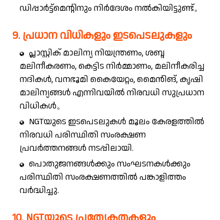
ഡിപ്പാർട്ട്മെന്റിനും നിർദേശം നൽകിയിട്ടുണ്ട്。
9. പ്രധാന വിധികളും ഇടപെടലുകളും
പ്ലാസ്റ്റിക് മാലിന്യ നിയന്ത്രണം, ശബ്ദ
മലിനീകരണം, കെട്ടിട നിർമ്മാണം, മലിനീകരിച്ച
നദികൾ, വനഭൂമി കൈയേറ്റം, മൈൻിങ്, കൃഷി
മാലിന്യങ്ങൾ എന്നിവയിൽ നിരവധി സുപ്രധാന
വിധികൾ。
NGTയുടെ ഇടപെടലുകൾ മൂലം കേരളത്തിൽ
നിരവധി പരിസ്ഥിതി സംരക്ഷണ
പ്രവർത്തനങ്ങൾ നടപ്പിലായി.
പൊതുജനങ്ങൾക്കും സംഘടനകൾക്കും
പരിസ്ഥിതി സംരക്ഷണത്തിൽ പങ്കാളിത്തം
വർദ്ധിച്ചു.
10. NGTയുടെ പ്രത്യേകതകളും