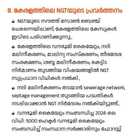
8. കേരളത്തിലെ NGTയുടെ പ്രവർത്തനം
NGTയുടെ സൗത്ത് സോൺ ബെഞ്ച്
ചെന്നൈയിലാണ്; കേരളത്തിലെ കേസുകൾ
ഇവിടെ പരിഗണിക്കുന്നു。
കേരളത്തിലെ വനഭൂമി കൈയേറ്റം, നദി
മലിനീകരണം, മാലിന്യ സംസ്കരണം, തീരദേശ
സംരക്ഷണം, ശബ്ദ മലിനീകരണം, കെട്ടിട
നിർമാണം തുടങ്ങിയ വിഷയങ്ങളിൽ NGT
സുപ്രധാന വിധികൾ നൽകി。
നദി മലിനീകരണം തടയാൻ sewerage network,
septage management തുടങ്ങിയ പദ്ധതികൾ
നടപ്പിലാക്കാൻ NGT നിർദേശം നൽകിയിട്ടുണ്ട്。
വനഭൂമി കൈയേറ്റം സംബന്ധിച്ച 2024-ലെ
വിധി: 5000 ഹെക്ടർ വനഭൂമി കൈയേറ്റം
സംബന്ധിച്ച് സംസ്ഥാന സർക്കാരിനും ഫോറസ്റ്റ്