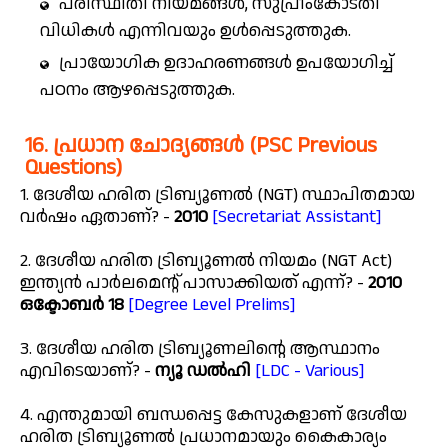
പരിസ്ഥിതി നിയമങ്ങൾ, സുപ്രീംകോടതി
വിധികൾ എന്നിവയും ഉൾപ്പെടുത്തുക.
പ്രായോഗിക ഉദാഹരണങ്ങൾ ഉപയോഗിച്ച്
പഠനം ആഴപ്പെടുത്തുക.
16. പ്രധാന ചോദ്യങ്ങൾ (PSC Previous
Questions)
1. ദേശീയ ഹരിത ട്രിബ്യൂണൽ (NGT) സ്ഥാപിതമായ
വർഷം ഏതാണ്? -
2010
[Secretariat Assistant]
2. ദേശീയ ഹരിത ട്രിബ്യൂണൽ നിയമം (NGT Act)
ഇന്ത്യൻ പാർലമെൻ്റ് പാസാക്കിയത് എന്ന്? -
2010
ഒക്ടോബർ 18
[Degree Level Prelims]
3. ദേശീയ ഹരിത ട്രിബ്യൂണലിന്റെ ആസ്ഥാനം
എവിടെയാണ്? -
ന്യൂ ഡൽഹി
[LDC - Various]
4. എന്തുമായി ബന്ധപ്പെട്ട കേസുകളാണ് ദേശീയ
ഹരിത ട്രിബ്യൂണൽ പ്രധാനമായും കൈകാര്യം