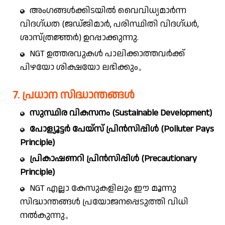
അംഗങ്ങൾക്കിടയിൽ വൈവിധ്യമാർന്ന
വിദഗ്ധത (ജഡ്ജിമാർ, പരിസ്ഥിതി വിദഗ്ധർ,
ശാസ്ത്രജ്ഞർ) ഉറപ്പാക്കുന്നു.
NGT ഉത്തരവുകൾ പാലിക്കാത്തവർക്ക്
പിഴയോ ശിക്ഷയോ ലഭിക്കും。
7. പ്രധാന സിദ്ധാന്തങ്ങൾ
സുസ്ഥിര വികസനം (Sustainable Development)
പോള്യൂട്ടർ പേയ്‌സ് പ്രിൻസിപ്പിൾ (Polluter Pays
Principle)
പ്രികാഷണറി പ്രിൻസിപ്പിൾ (Precautionary
Principle)
NGT എല്ലാ കേസുകളിലും ഈ മൂന്നു
സിദ്ധാന്തങ്ങൾ പ്രയോജനപ്പെടുത്തി വിധി
നൽകുന്നു。