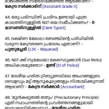
രാജിക്കത്ത് സമർപ്പിക്കേണ്ടത് ആർക്കാണ്? -
കേന്ദ്ര സർക്കാരിന്
[Assistant Grade II]
44. ഒരു പരിസ്ഥിതി പ്രശ്നം ഉണ്ടായി എത്ര
കാലത്തിനുള്ളിൽ NGT-യെ സമീപിക്കണം? -
6
മാസത്തിനുള്ളിൽ
[Clerk Typist]
45. ദക്ഷിണ മേഖലാ ബെഞ്ചിന്റെ പരിധിയിൽ
വരുന്ന കേന്ദ്രഭരണ പ്രദേശം ഏതാണ്? -
പുതുച്ചേരി
[LDC - Wayanad]
46. NGT-ക്ക് സ്വമേധയാ കേസെടുക്കാൻ (Suo Motu)
അധികാരമുണ്ടോ? -
ഉണ്ട്
[SI of Police]
47. ദേശീയ ഹരിത ട്രിബ്യൂണലിലെ അംഗങ്ങളുടെ
ശമ്പളവും മറ്റ് ആനുകൂല്യങ്ങളും നിശ്ചയിക്കുന്നത്
ആരാണ്? -
കേന്ദ്ര സർക്കാർ
[Accountant]
48. 'മുൻകരുതൽ തത്വം' (Precautionary Principle)
ഏത് സ്ഥാപനത്തിന്റെ പ്രവർത്തനങ്ങളുമായി
ബന്ധപ്പെട്ടിരിക്കുന്നു? -
ദേശീയ ഹരിത