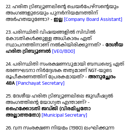
22. ഹരിത ട്രിബ്യൂണലിന്റെ ചെയർപേഴ്സന്റെയും
അംഗങ്ങളുടെയും പുനർനിയമനത്തിന്
അർഹതയുണ്ടോ? -
ഇല്ല
[Company Board Assistant]
23. പരിസ്ഥിതി വിഷയങ്ങളിൽ സിവിൽ
കോടതികൾക്കുള്ള അധികാരം ഏത്
സ്ഥാപനത്തിനാണ് നൽകിയിരിക്കുന്നത്? -
ദേശീയ
ഹരിത ട്രിബ്യൂണൽ
[VEO/BDO]
24. പരിസ്ഥിതി സംരക്ഷണവുമായി ബന്ധപ്പെട്ട ഏത്
ഭരണഘടനാ നിർദ്ദേശക തത്വമാണ് NGT-യുടെ
രൂപീകരണത്തിന് പ്രേരകമായത്? -
അനുച്ഛേദം
48A
[Panchayat Secretary]
25. ദേശീയ ഹരിത ട്രിബ്യൂണലിലെ ജുഡീഷ്യൽ
അംഗത്തിന്റെ യോഗ്യത എന്താണ്? -
ഹൈക്കോടതി ജഡ്ജി (വിരമിച്ചതോ
അല്ലാത്തതോ)
[Municipal Secretary]
26. വന സംരക്ഷണ നിയമം (1980) ലംഘിക്കുന്ന