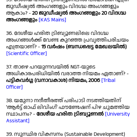
ജുഡീഷ്യൽ അംഗങ്ങളും വിദഗ്ദ്ധ അംഗങ്ങളും
ആകാം? -
20 ജുഡീഷ്യൽ അംഗങ്ങളും 20 വിദഗ്ദ്ധ
അംഗങ്ങളും
[KAS Mains]
36. ദേശീയ ഹരിത ട്രിബ്യൂണലിലെ വിദഗ്ദ്ധ
അംഗങ്ങൾക്ക് വേണ്ട കുറഞ്ഞ പ്രവൃത്തിപരിചയം
എത്രയാണ്? -
15 വർഷം (ബന്ധപ്പെട്ട മേഖലയിൽ)
[Scientific Officer]
37. താഴെ പറയുന്നവയിൽ NGT-യുടെ
അധികാരപരിധിയിൽ വരാത്ത നിയമം ഏതാണ്? -
പട്ടികവർഗ്ഗ (വനാവകാശ) നിയമം, 2006
[Tribal
Officer]
38. യമുനാ നദീതീരത്ത് പരിപാടി നടത്തിയതിന്
'ആർട്ട് ഓഫ് ലിവിംഗ്' ഫൗണ്ടേഷന് പിഴ ചുമത്തിയ
സ്ഥാപനം? -
ദേശീയ ഹരിത ട്രിബ്യൂണൽ
[University
Assistant]
39. സുസ്ഥിര വികസനം (Sustainable Development)