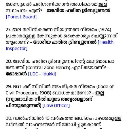
കേസുകൾ പരിഗണിക്കാൻ അധികാരമുള്ള
സ്ഥാപനം ഏത്? -
ദേശീയ ഹരിത ട്രിബ്യൂണൽ
[Forest Guard]
27. ജല മലിനീകരണ നിയന്ത്രണ നിയമം (1974)
പ്രകാരമുള്ള കേസുകൾ കൈകാര്യം ചെയ്യുന്നത്
ആരാണ്? -
ദേശീയ ഹരിത ട്രിബ്യൂണൽ
[Health
Inspector]
28. ദേശീയ ഹരിത ട്രിബ്യൂണലിന്റെ മധ്യമേഖലാ
ബെഞ്ച് (Central Zone Bench) എവിടെയാണ്? -
ഭോപ്പാൽ
[LDC - Idukki]
29. NGT-ക്ക് സിവിൽ നടപടിക്രമ നിയമം (Code of
Civil Procedure, 1908) ബാധകമാണോ? -
ഇല്ല
(സ്വാഭാവിക നീതിയുടെ തത്വങ്ങളാണ്
പിന്തുടരുന്നത്)
[Law Officer]
30. ഡൽഹിയിൽ 10 വർഷത്തിലധികം പഴക്കമുള്ള
ഡീസൽ വാഹനങ്ങൾ നിരോധിച്ചുകൊണ്ട്