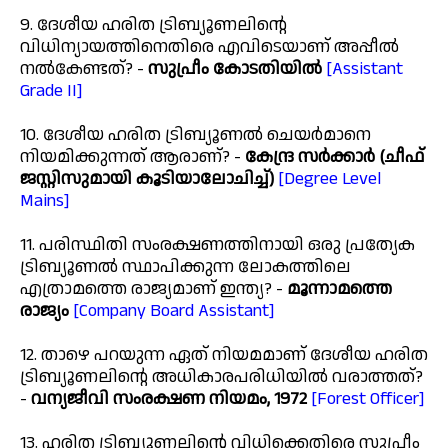
9. ദേശീയ ഹരിത ട്രിബ്യൂണലിൻ്റെ
വിധിന്യായത്തിനെതിരെ എവിടെയാണ് അപ്പീൽ
നൽകേണ്ടത്? -
സുപ്രീം കോടതിയിൽ
[Assistant
Grade II]
10. ദേശീയ ഹരിത ട്രിബ്യൂണൽ ചെയർമാനെ
നിയമിക്കുന്നത് ആരാണ്? -
കേന്ദ്ര സർക്കാർ (ചീഫ്
ജസ്റ്റിസുമായി കൂടിയാലോചിച്ച്)
[Degree Level
Mains]
11. പരിസ്ഥിതി സംരക്ഷണത്തിനായി ഒരു പ്രത്യേക
ട്രിബ്യൂണൽ സ്ഥാപിക്കുന്ന ലോകത്തിലെ
എത്രാമത്തെ രാജ്യമാണ് ഇന്ത്യ? -
മൂന്നാമത്തെ
രാജ്യം
[Company Board Assistant]
12. താഴെ പറയുന്ന ഏത് നിയമമാണ് ദേശീയ ഹരിത
ട്രിബ്യൂണലിന്റെ അധികാരപരിധിയിൽ വരാത്തത്?
-
വന്യജീവി സംരക്ഷണ നിയമം, 1972
[Forest Officer]
13. ഹരിത ട്രിബ്യൂണലിന്റെ വിധിക്കെതിരെ സുപ്രീം