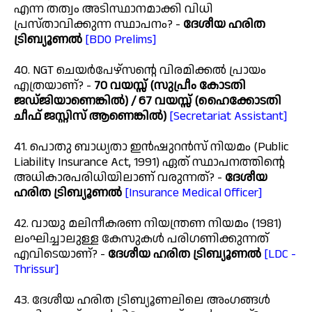
എന്ന തത്വം അടിസ്ഥാനമാക്കി വിധി
പ്രസ്താവിക്കുന്ന സ്ഥാപനം? -
ദേശീയ ഹരിത
ട്രിബ്യൂണൽ
[BDO Prelims]
40. NGT ചെയർപേഴ്സന്റെ വിരമിക്കൽ പ്രായം
എത്രയാണ്? -
70 വയസ്സ് (സുപ്രീം കോടതി
ജഡ്ജിയാണെങ്കിൽ) / 67 വയസ്സ് (ഹൈക്കോടതി
ചീഫ് ജസ്റ്റിസ് ആണെങ്കിൽ)
[Secretariat Assistant]
41. പൊതു ബാധ്യതാ ഇൻഷുറൻസ് നിയമം (Public
Liability Insurance Act, 1991) ഏത് സ്ഥാപനത്തിന്റെ
അധികാരപരിധിയിലാണ് വരുന്നത്? -
ദേശീയ
ഹരിത ട്രിബ്യൂണൽ
[Insurance Medical Officer]
42. വായു മലിനീകരണ നിയന്ത്രണ നിയമം (1981)
ലംഘിച്ചാലുള്ള കേസുകൾ പരിഗണിക്കുന്നത്
എവിടെയാണ്? -
ദേശീയ ഹരിത ട്രിബ്യൂണൽ
[LDC -
Thrissur]
43. ദേശീയ ഹരിത ട്രിബ്യൂണലിലെ അംഗങ്ങൾ