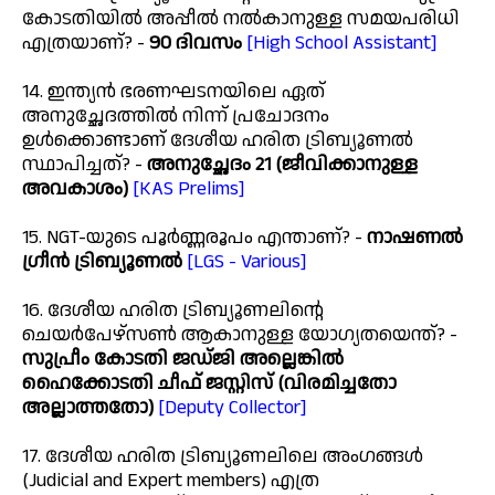
കോടതിയിൽ അപ്പീൽ നൽകാനുള്ള സമയപരിധി
എത്രയാണ്? -
90 ദിവസം
[High School Assistant]
14. ഇന്ത്യൻ ഭരണഘടനയിലെ ഏത്
അനുച്ഛേദത്തിൽ നിന്ന് പ്രചോദനം
ഉൾക്കൊണ്ടാണ് ദേശീയ ഹരിത ട്രിബ്യൂണൽ
സ്ഥാപിച്ചത്? -
അനുച്ഛേദം 21 (ജീവിക്കാനുള്ള
അവകാശം)
[KAS Prelims]
15. NGT-യുടെ പൂർണ്ണരൂപം എന്താണ്? -
നാഷണൽ
ഗ്രീൻ ട്രിബ്യൂണൽ
[LGS - Various]
16. ദേശീയ ഹരിത ട്രിബ്യൂണലിന്റെ
ചെയർപേഴ്സൺ ആകാനുള്ള യോഗ്യതയെന്ത്? -
സുപ്രീം കോടതി ജഡ്ജി അല്ലെങ്കിൽ
ഹൈക്കോടതി ചീഫ് ജസ്റ്റിസ് (വിരമിച്ചതോ
അല്ലാത്തതോ)
[Deputy Collector]
17. ദേശീയ ഹരിത ട്രിബ്യൂണലിലെ അംഗങ്ങൾ
(Judicial and Expert members) എത്ര