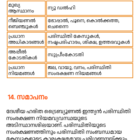
മുഖ്യ
ന്യൂ ഡൽഹി
ആസ്ഥാനം
റീജിയണൽ
ഭോപ്പാൽ, പൂനെ, കൊൽക്കത്ത,
ബെഞ്ചുകൾ
ചെന്നൈ
പ്രധാന
പരിസ്ഥിതി കേസുകൾ,
അധികാരങ്ങൾ
നഷ്ടപരിഹാരം, ശിക്ഷ, ഉത്തരവുകൾ
അപ്പീൽ
സുപ്രീംകോടതി
കോടതികൾ
പ്രധാന
ജല, വായു, വനം, പരിസ്ഥിതി
നിയമങ്ങൾ
സംരക്ഷണ നിയമങ്ങൾ
14. സമാപനം
ദേശീയ ഹരിത ട്രൈബ്യൂണൽ ഇന്ത്യൻ പരിസ്ഥിതി
സംരക്ഷണ നിയമവ്യവസ്ഥയുടെ
അടിസ്ഥാനശിലയാണ്. പരിസ്ഥിതിയുടെ
സംരക്ഷണത്തിനും പരിസ്ഥിതി സംബന്ധമായ
കേസുകളുടെ കാര്യക്ഷമമായ പരിഗണനയ്ക്കും