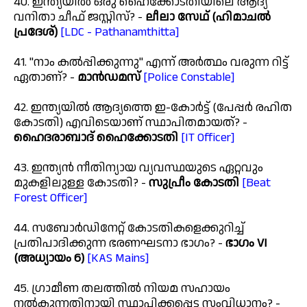
40. ഇന്ത്യയിൽ ഒരു ഹൈക്കോടതിയിലെ ആദ്യ
വനിതാ ചീഫ് ജസ്റ്റിസ്? -
ലീലാ സേഥ് (ഹിമാചൽ
പ്രദേശ്)
[LDC - Pathanamthitta]
41. "നാം കൽപ്പിക്കുന്നു" എന്ന് അർത്ഥം വരുന്ന റിട്ട്
ഏതാണ്? -
മാൻഡമസ്
[Police Constable]
42. ഇന്ത്യയിൽ ആദ്യത്തെ ഇ-കോർട്ട് (പേപ്പർ രഹിത
കോടതി) എവിടെയാണ് സ്ഥാപിതമായത്? -
ഹൈദരാബാദ് ഹൈക്കോടതി
[IT Officer]
43. ഇന്ത്യൻ നീതിന്യായ വ്യവസ്ഥയുടെ ഏറ്റവും
മുകളിലുള്ള കോടതി? -
സുപ്രീം കോടതി
[Beat
Forest Officer]
44. സബോർഡിനേറ്റ് കോടതികളെക്കുറിച്ച്
പ്രതിപാദിക്കുന്ന ഭരണഘടനാ ഭാഗം? -
ഭാഗം VI
(അധ്യായം 6)
[KAS Mains]
45. ഗ്രാമീണ തലത്തിൽ നിയമ സഹായം
നൽകുന്നതിനായി സ്ഥാപിക്കപ്പെട്ട സംവിധാനം? -