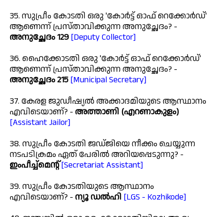
35. സുപ്രീം കോടതി ഒരു 'കോർട്ട് ഓഫ് റെക്കോർഡ്'
ആണെന്ന് പ്രസ്താവിക്കുന്ന അനുച്ഛേദം? -
അനുച്ഛേദം 129
[Deputy Collector]
36. ഹൈക്കോടതി ഒരു 'കോർട്ട് ഓഫ് റെക്കോർഡ്'
ആണെന്ന് പ്രസ്താവിക്കുന്ന അനുച്ഛേദം? -
അനുച്ഛേദം 215
[Municipal Secretary]
37. കേരള ജുഡീഷ്യൽ അക്കാദമിയുടെ ആസ്ഥാനം
എവിടെയാണ്? -
അത്താണി (എറണാകുളം)
[Assistant Jailor]
38. സുപ്രീം കോടതി ജഡ്ജിയെ നീക്കം ചെയ്യുന്ന
നടപടിക്രമം ഏത് പേരിൽ അറിയപ്പെടുന്നു? -
ഇംപീച്ച്മെൻ്റ്
[Secretariat Assistant]
39. സുപ്രീം കോടതിയുടെ ആസ്ഥാനം
എവിടെയാണ്? -
ന്യൂ ഡൽഹി
[LGS - Kozhikode]