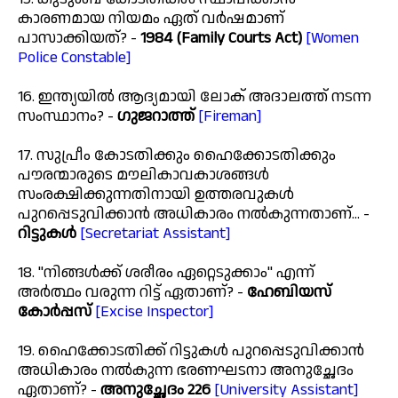
കാരണമായ നിയമം ഏത് വർഷമാണ്
പാസാക്കിയത്? -
1984 (Family Courts Act)
[Women
Police Constable]
16. ഇന്ത്യയിൽ ആദ്യമായി ലോക് അദാലത്ത് നടന്ന
സംസ്ഥാനം? -
ഗുജറാത്ത്
[Fireman]
17. സുപ്രീം കോടതിക്കും ഹൈക്കോടതിക്കും
പൗരന്മാരുടെ മൗലികാവകാശങ്ങൾ
സംരക്ഷിക്കുന്നതിനായി ഉത്തരവുകൾ
പുറപ്പെടുവിക്കാൻ അധികാരം നൽകുന്നതാണ്... -
റിട്ടുകൾ
[Secretariat Assistant]
18. "നിങ്ങൾക്ക് ശരീരം ഏറ്റെടുക്കാം" എന്ന്
അർത്ഥം വരുന്ന റിട്ട് ഏതാണ്? -
ഹേബിയസ്
കോർപ്പസ്
[Excise Inspector]
19. ഹൈക്കോടതിക്ക് റിട്ടുകൾ പുറപ്പെടുവിക്കാൻ
അധികാരം നൽകുന്ന ഭരണഘടനാ അനുച്ഛേദം
ഏതാണ്? -
അനുച്ഛേദം 226
[University Assistant]