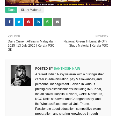
Tags
Study Material
OLDER
NEWER
Daily Current Affairs in Malayalam
National Green Tribunal (NGT) |
2025 | 13 July 2025 | Kerala PSC
Study Material | Kerala PSC
GK
POSTED BY
SANTHOSH NAIR
A retired Indian Navy veteran with a distinguished
career in administration, pay & allowances, and
personnel management. Served in various
prestigious establishments including INS Tabar,
Indian Naval Hospital Nivarini, CABS Mankhurd,
NCC Units at Karwar and Changanassery, and
the Wireless Experimental Unit, Thane.
Passionate about education, competitive exam
preparation, and sharing knowledge through