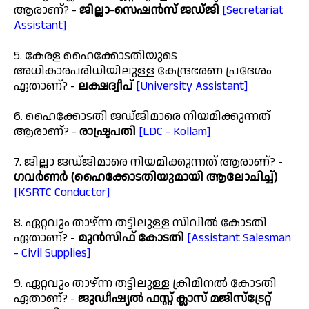
ആരാണ്? -
ജില്ലാ-സെഷൻസ് ജഡ്ജി
[Secretariat
Assistant]
5. കേരള ഹൈക്കോടതിയുടെ
അധികാരപരിധിയിലുള്ള കേന്ദ്രഭരണ പ്രദേശം
ഏതാണ്? -
ലക്ഷദ്വീപ്
[University Assistant]
6. ഹൈക്കോടതി ജഡ്ജിമാരെ നിയമിക്കുന്നത്
ആരാണ്? -
രാഷ്ട്രപതി
[LDC - Kollam]
7. ജില്ലാ ജഡ്ജിമാരെ നിയമിക്കുന്നത് ആരാണ്? -
ഗവർണർ (ഹൈക്കോടതിയുമായി ആലോചിച്ച്)
[KSRTC Conductor]
8. ഏറ്റവും താഴ്ന്ന തട്ടിലുള്ള സിവിൽ കോടതി
ഏതാണ്? -
മുൻസിഫ് കോടതി
[Assistant Salesman
- Civil Supplies]
9. ഏറ്റവും താഴ്ന്ന തട്ടിലുള്ള ക്രിമിനൽ കോടതി
ഏതാണ്? -
ജുഡീഷ്യൽ ഫസ്റ്റ് ക്ലാസ് മജിസ്ട്രേറ്റ്