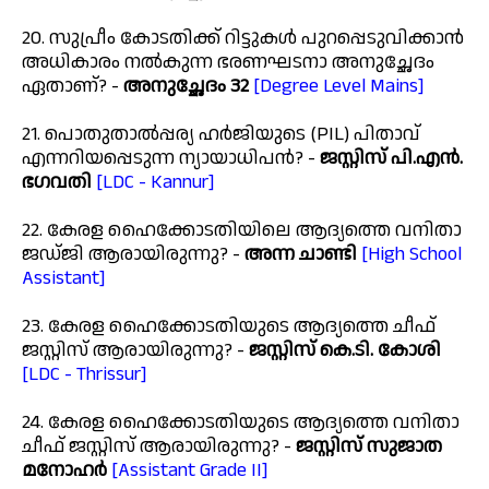
20. സുപ്രീം കോടതിക്ക് റിട്ടുകൾ പുറപ്പെടുവിക്കാൻ
അധികാരം നൽകുന്ന ഭരണഘടനാ അനുച്ഛേദം
ഏതാണ്? -
അനുച്ഛേദം 32
[Degree Level Mains]
21. പൊതുതാൽപ്പര്യ ഹർജിയുടെ (PIL) പിതാവ്
എന്നറിയപ്പെടുന്ന ന്യായാധിപൻ? -
ജസ്റ്റിസ് പി.എൻ.
ഭഗവതി
[LDC - Kannur]
22. കേരള ഹൈക്കോടതിയിലെ ആദ്യത്തെ വനിതാ
ജഡ്ജി ആരായിരുന്നു? -
അന്ന ചാണ്ടി
[High School
Assistant]
23. കേരള ഹൈക്കോടതിയുടെ ആദ്യത്തെ ചീഫ്
ജസ്റ്റിസ് ആരായിരുന്നു? -
ജസ്റ്റിസ് കെ.ടി. കോശി
[LDC - Thrissur]
24. കേരള ഹൈക്കോടതിയുടെ ആദ്യത്തെ വനിതാ
ചീഫ് ജസ്റ്റിസ് ആരായിരുന്നു? -
ജസ്റ്റിസ് സുജാത
മനോഹർ
[Assistant Grade II]