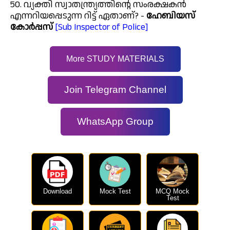
50. വ്യക്തി സ്വാതന്ത്ര്യത്തിന്റെ സംരക്ഷകൻ
എന്നറിയപ്പെടുന്ന റിട്ട് ഏതാണ്? -
ഹേബിയസ്
കോർപ്പസ്
[Sub Inspector of Police]
More STUDY MATERIALS
Join Telegram Channel
WhatsApp Group
Download
Mock Test
MCQ Mock
Test