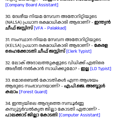
[Company Board Assistant]
30. ദേശീയ നിയമ സേവന അതോറിറ്റിയുടെ
(NALSA) പ്രധാന രക്ഷാധികാരി ആരാണ്? -
ഇന്ത്യൻ
ചീഫ് ജസ്റ്റിസ്
[VFA - Palakkad]
31. സംസ്ഥാന നിയമ സേവന അതോറിറ്റിയുടെ
(KELSA) പ്രധാന രക്ഷാധികാരി ആരാണ്? -
കേരള
ഹൈക്കോടതി ചീഫ് ജസ്റ്റിസ്
[Clerk Typist]
32. ലോക് അദാലത്തുകളുടെ വിധിക്ക് എതിരെ
അപ്പീൽ നൽകാൻ സാധിക്കുമോ? -
ഇല്ല
[LD Typist]
33. മൊബൈൽ കോടതികൾ എന്ന ആശയം
ആരുടെ സംഭാവനയാണ്? -
എ.പി.ജെ. അബ്ദുൾ
കലാം
[Forest Guard]
34. ഇന്ത്യയിലെ ആദ്യത്തെ സമ്പൂർണ്ണ
കമ്പ്യൂട്ടർവൽകൃത ജില്ലാ കോടതി ഏതാണ്? -
പാലക്കാട് ജില്ലാ കോടതി
[Computer Assistant]