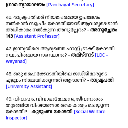
ഗ്രാമ ന്യായാലയം
[Panchayat Secretary]
46. രാഷ്ട്രപതിക്ക് നിയമപരമായ ഉപദേശം
നൽകാൻ സുപ്രീം കോടതിയോട് ആവശ്യപ്പെടാൻ
അധികാരം നൽകുന്ന അനുച്ഛേദം? -
അനുച്ഛേദം
143
[Assistant Professor]
47. ഇന്ത്യയിലെ ആദ്യത്തെ ഫാസ്റ്റ് ട്രാക്ക് കോടതി
സ്ഥാപിതമായ സംസ്ഥാനം? -
തമിഴ്നാട്
[LDC -
Wayanad]
48. ഒരു ഹൈക്കോടതിയിലെ ജഡ്ജിമാരുടെ
എണ്ണം നിശ്ചയിക്കുന്നത് ആരാണ്? -
രാഷ്ട്രപതി
[University Assistant]
49. വിവാഹം, വിവാഹമോചനം, ജീവനാംശം
തുടങ്ങിയ വിഷയങ്ങൾ കൈകാര്യം ചെയ്യുന്ന
കോടതി? -
കുടുംബ കോടതി
[Social Welfare
Inspector]