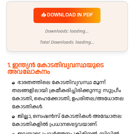
📥 DOWNLOAD IN PDF
Downloads: loading...
Total Downloads: loading...
1. ഇന്ത്യൻ കോടതിവ്യവസ്ഥയുടെ
അവലോകനം
ഭാരതത്തിലെ കോടതിവ്യവസ്ഥ മൂന്ന്
തലങ്ങളിലായി ക്രമീകരിച്ചിരിക്കുന്നു: സുപ്രീം
കോടതി, ഹൈക്കോടതി, ഉപരിതല/അധോതല
കോടതികൾ.
ജില്ലാ, സെഷൻസ് കോടതികൾ അദ്ധോതല
കോടതികളിൽ പ്രധാനപ്പെട്ടവയാണ്.
ഇവയുടെ പ്രവർത്തനം ക്രിമിനൽ, സിവിൽ