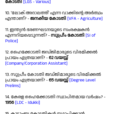
കോടതി
[LGS - Various]
10. 'ലോക് അദാലത്ത്' എന്ന വാക്കിന്റെ അർത്ഥം
എന്താണ്? -
ജനകീയ കോടതി
[VFA - Agriculture]
11. ഇന്ത്യൻ ഭരണഘടനയുടെ സംരക്ഷകൻ
എന്നറിയപ്പെടുന്നത്? -
സുപ്രീം കോടതി
[SI of
Police]
12. ഹൈക്കോടതി ജഡ്ജിമാരുടെ വിരമിക്കൽ
പ്രായം എത്രയാണ്? -
62 വയസ്സ്
[Company/Corporation Assistant]
13. സുപ്രീം കോടതി ജഡ്ജിമാരുടെ വിരമിക്കൽ
പ്രായം എത്രയാണ്? -
65 വയസ്സ്
[Degree Level
Prelims]
14. കേരള ഹൈക്കോടതി സ്ഥാപിതമായ വർഷം? -
1956
[LDC - Idukki]
15. കുടുംബ കോടതികൾ സ്ഥാപിക്കാൻ