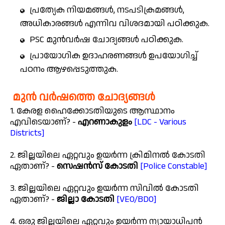
പ്രത്യേക നിയമങ്ങൾ, നടപടിക്രമങ്ങൾ,
അധികാരങ്ങൾ എന്നിവ വിശദമായി പഠിക്കുക.
PSC മുൻവർഷ ചോദ്യങ്ങൾ പഠിക്കുക.
പ്രായോഗിക ഉദാഹരണങ്ങൾ ഉപയോഗിച്ച്
പഠനം ആഴപ്പെടുത്തുക.
മുൻ വർഷത്തെ ചോദ്യങ്ങൾ
1. കേരള ഹൈക്കോടതിയുടെ ആസ്ഥാനം
എവിടെയാണ്? -
എറണാകുളം
[LDC - Various
Districts]
2. ജില്ലയിലെ ഏറ്റവും ഉയർന്ന ക്രിമിനൽ കോടതി
ഏതാണ്? -
സെഷൻസ് കോടതി
[Police Constable]
3. ജില്ലയിലെ ഏറ്റവും ഉയർന്ന സിവിൽ കോടതി
ഏതാണ്? -
ജില്ലാ കോടതി
[VEO/BDO]
4. ഒരു ജില്ലയിലെ ഏറ്റവും ഉയർന്ന ന്യായാധിപൻ