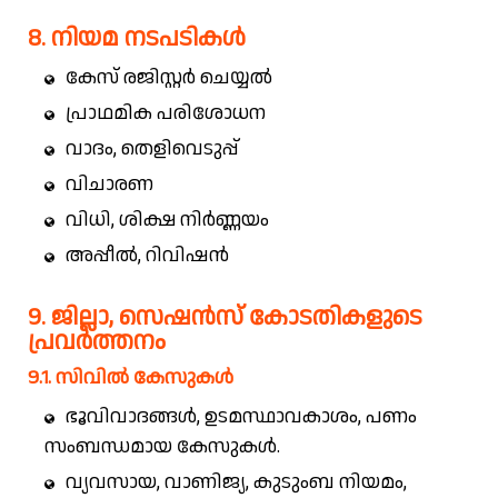
8. നിയമ നടപടികൾ
കേസ് രജിസ്റ്റർ ചെയ്യൽ
പ്രാഥമിക പരിശോധന
വാദം, തെളിവെടുപ്പ്
വിചാരണ
വിധി, ശിക്ഷ നിർണ്ണയം
അപ്പീൽ, റിവിഷൻ
9. ജില്ലാ, സെഷൻസ് കോടതികളുടെ
പ്രവർത്തനം
9.1. സിവിൽ കേസുകൾ
ഭൂവിവാദങ്ങൾ, ഉടമസ്ഥാവകാശം, പണം
സംബന്ധമായ കേസുകൾ.
വ്യവസായ, വാണിജ്യ, കുടുംബ നിയമം,