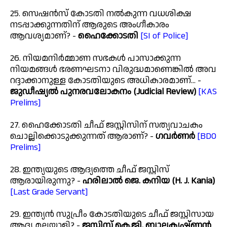
25. സെഷൻസ് കോടതി നൽകുന്ന വധശിക്ഷ
നടപ്പാക്കുന്നതിന് ആരുടെ അംഗീകാരം
ആവശ്യമാണ്? -
ഹൈക്കോടതി
[SI of Police]
26. നിയമനിർമ്മാണ സഭകൾ പാസാക്കുന്ന
നിയമങ്ങൾ ഭരണഘടനാ വിരുദ്ധമാണെങ്കിൽ അവ
റദ്ദാക്കാനുള്ള കോടതിയുടെ അധികാരമാണ്... -
ജുഡീഷ്യൽ പുനരവലോകനം (Judicial Review)
[KAS
Prelims]
27. ഹൈക്കോടതി ചീഫ് ജസ്റ്റിസിന് സത്യവാചകം
ചൊല്ലിക്കൊടുക്കുന്നത് ആരാണ്? -
ഗവർണർ
[BDO
Prelims]
28. ഇന്ത്യയുടെ ആദ്യത്തെ ചീഫ് ജസ്റ്റിസ്
ആരായിരുന്നു? -
ഹരിലാൽ ജെ. കനിയ (H. J. Kania)
[Last Grade Servant]
29. ഇന്ത്യൻ സുപ്രീം കോടതിയുടെ ചീഫ് ജസ്റ്റിസായ
ആദ്യ മലയാളി? -
ജസ്റ്റിസ് കെ.ജി. ബാലകൃഷ്ണൻ