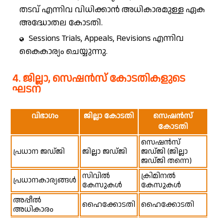
തടവ് എന്നിവ വിധിക്കാൻ അധികാരമുള്ള ഏക
അദ്ധോതല കോടതി.
Sessions Trials, Appeals, Revisions എന്നിവ
കൈകാര്യം ചെയ്യുന്നു.
4. ജില്ലാ, സെഷൻസ് കോടതികളുടെ
ഘടന
വിഭാഗം
ജില്ലാ കോടതി
സെഷൻസ്
കോടതി
സെഷൻസ്
പ്രധാന ജഡ്ജി
ജില്ലാ ജഡ്ജി
ജഡ്ജി (ജില്ലാ
ജഡ്ജി തന്നെ)
സിവിൽ
ക്രിമിനൽ
പ്രധാനകാര്യങ്ങൾ
കേസുകൾ
കേസുകൾ
അപ്പീൽ
ഹൈക്കോടതി
ഹൈക്കോടതി
അധികാരം