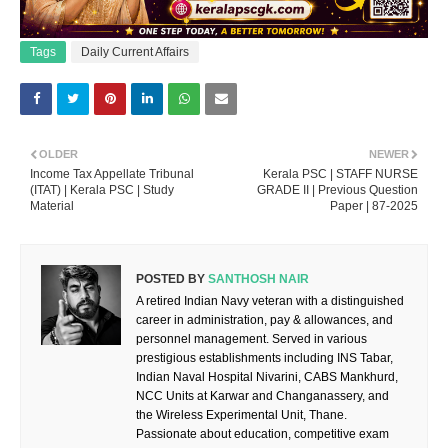
Tags
Daily Current Affairs
OLDER
NEWER
Income Tax Appellate Tribunal
Kerala PSC | STAFF NURSE
(ITAT) | Kerala PSC | Study
GRADE II | Previous Question
Material
Paper | 87-2025
POSTED BY
SANTHOSH NAIR
A retired Indian Navy veteran with a distinguished
career in administration, pay & allowances, and
personnel management. Served in various
prestigious establishments including INS Tabar,
Indian Naval Hospital Nivarini, CABS Mankhurd,
NCC Units at Karwar and Changanassery, and
the Wireless Experimental Unit, Thane.
Passionate about education, competitive exam