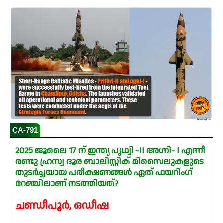
CA-791
2025 ജൂലൈ 17 ന് ഇന്ത്യ പൃഥ്വി -II അഗ്നി- I എന്നീ
രണ്ടു ഹ്രസ്വ ദൂര ബാലിസ്റ്റിക് മിസൈലുകളുടെ
തുടർച്ചയായ പരീക്ഷണങ്ങൾ ഏത് ഫയറിംഗ്
റേഞ്ചിലാണ് നടത്തിയത്?
ചണ്ഡീപൂർ, ഒഡീഷ