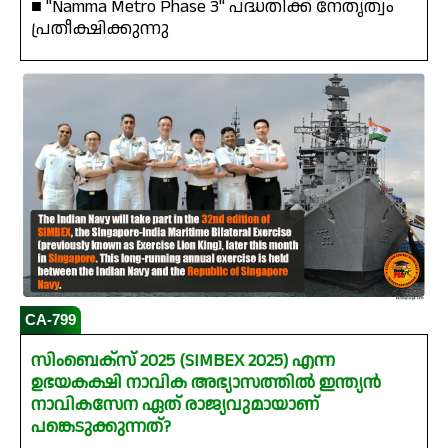
■ "Namma Metro Phase 3" പദ്ധതിക്ക് നേതൃത്വം
പ്രതീക്ഷിക്കുന്നു
CA-799
സിംബെക്സ് 2025 (SIMBEX 2025) എന്ന
ഉഭയകക്ഷി നാവിക അഭ്യാസത്തിൽ ഇന്ത്യൻ
നാവികസേന ഏത് രാജ്യവുമായാണ്
പങ്കെടുക്കുന്നത്?