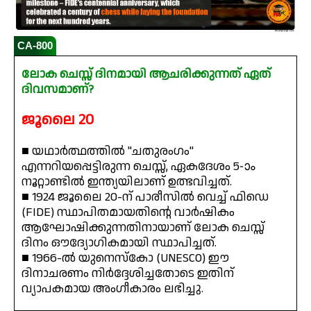
CA-800
ലോക ചെസ്സ് ദിനമായി ആചരിക്കുന്നത് ഏത്
ദിവസമാണ്?
ജൂലൈ 20
■ യഥാർത്ഥത്തിൽ "ചതുരംഗം"
എന്നറിയപ്പെട്ടിരുന്ന ചെസ്സ്, ഏകദേശം 5-ാം
നൂറ്റാണ്ടിൽ ഇന്ത്യയിലാണ് ഉത്ഭവിച്ചത്.
■ 1924 ജൂലൈ 20-ന് പാരീസിൽ വെച്ച് ഫിഡെ
(FIDE) സ്ഥാപിതമായതിൻ്റെ വാർഷികം
ആഘോഷിക്കുന്നതിനായാണ് ലോക ചെസ്സ്
ദിനം ഔദ്യോഗികമായി സ്ഥാപിച്ചത്.
■ 1966-ൽ യുനെസ്കോ (UNESCO) ഈ
ദിനാചരണം നിർദ്ദേശിച്ചതോടെ ഇതിന്
വ്യാപകമായ അംഗീകാരം ലഭിച്ചു.