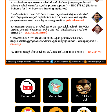
Download
Mock Test
MCQ Mock
Test