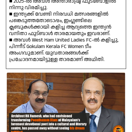
■ 2025-ൽ അവൾ അന്താരാഷ്ട്ര ഫുട്ബോളിൽ
നിന്നു വിരമിച്ചു.
■ ഇന്ത്യക്ക് വേണ്ടി നിരവധി മത്സരങ്ങളിൽ
പങ്കെടുത്തതോടൊപ്പം, ഇംഗ്ലണ്ടിലെ
ക്ലബുകൾക്കായി കളിച്ച ആദ്യത്തെ ഇന്ത്യൻ
വനിതാ ഫുട്ബാൾ താരമായതും ഇവരാണ്.
■ അവൾ West Ham United Ladies FC-ൽ കളിച്ചു,
പിന്നീട് Gokulam Kerala FC Women ടീം
അംഗവുമാണ്. യുവതാരങ്ങൾക്ക്
പ്രചോദനമായിട്ടുള്ള താരമാണ് അഥിതി.