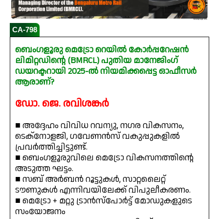
CA-798
ബെംഗളൂരു മെട്രോ റെയിൽ കോർപ്പറേഷൻ
ലിമിറ്റഡിന്റെ (BMRCL) പുതിയ മാനേജിംഗ്
ഡയറക്ടറായി 2025-ൽ നിയമിക്കപ്പെട്ട ഓഫീസർ
ആരാണ്?
ഡോ. ജെ. രവിശങ്കർ
■ അദ്ദേഹം വിവിധ റവന്യു, നഗര വികസനം,
ടെക്‌നോളജി, ഗവേണൻസ് വകുപ്പുകളിൽ
പ്രവർത്തിച്ചിട്ടുണ്ട്.
■ ബെംഗളൂരുവിലെ മെട്രോ വികസനത്തിന്റെ
അടുത്ത ഘട്ടം.
■ സബ് അർബൻ റൂട്ടുകൾ, സാറ്റലൈറ്റ്
ടൗണുകൾ എന്നിവയിലേക്ക് വിപുലീകരണം.
■ മെട്രോ + മറ്റു ട്രാൻസ്‌പോർട്ട് മോഡുകളുടെ
സംയോജനം