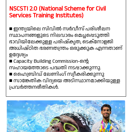
NSCSTI 2.0 (National Scheme for Civil
Services Training Institutes)
■ ഇന്ത്യയിലെ സിവിൽ സർവീസ് പരിശീലന
സ്ഥാപനങ്ങളുടെ നിലവാരം മെച്ചപ്പെടുത്തി
ഭാവിയിലേക്കുള്ള പരിഷ്കൃത, ടെക്‌നോളജി
അധിഷ്ഠിത ഭരണതന്ത്രം ഒരുക്കുക എന്നതാണ്
ഉദ്ദേശ്യം
■ Capacity Building Commission-ന്റെ
സഹായത്തോടെ പദ്ധതി നടപ്പാക്കുന്നു.
■ ഹൈബ്രിഡ് ലേണിംഗ് സ്വീകരിക്കുന്നു
■ സാങ്കേതിക വിദ്യയെ അടിസ്ഥാനമാക്കിയുള്ള
പ്രവർത്തനരീതികൾ.