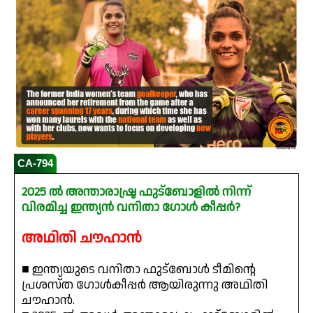
CA-794
2025 ൽ അന്താരാഷ്ട്ര ഫുട്ബോളിൽ നിന്ന്
വിരമിച്ച ഇന്ത്യൻ വനിതാ ഗോൾ കീപ്പർ?
അഥിതി ചൗഹാൻ
■ ഇന്ത്യയുടെ വനിതാ ഫുട്ബോൾ ടീമിന്റെ
പ്രശസ്ത ഗോൾകീപ്പർ ആയിരുന്നു അഥിതി
ചൗഹാൻ.