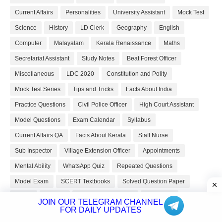
Current Affairs
Personalities
University Assistant
Mock Test
Science
History
LD Clerk
Geography
English
Computer
Malayalam
Kerala Renaissance
Maths
Secretariat Assistant
Study Notes
Beat Forest Officer
Miscellaneous
LDC 2020
Constitution and Polity
Mock Test Series
Tips and Tricks
Facts About India
Practice Questions
Civil Police Officer
High Court Assistant
Model Questions
Exam Calendar
Syllabus
Current Affairs QA
Facts About Kerala
Staff Nurse
Sub Inspector
Village Extension Officer
Appointments
Mental Ability
WhatsApp Quiz
Repeated Questions
Model Exam
SCERT Textbooks
Solved Question Paper
Sports
Awards
Lower Division Clerk
WhatsApp
JOIN OUR TELEGRAM CHANNEL
FOR DAILY UPDATES