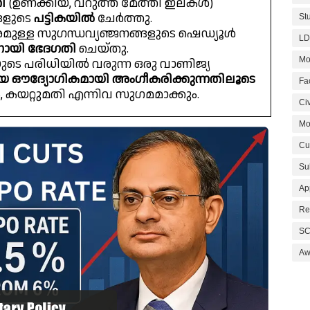
ി
(ഉണക്കിയ, വറുത്ത മേത്തി ഇലകൾ)
ങളുടെ
പട്ടികയിൽ
ചേർത്തു.
St
ുള്ള സുഗന്ധവ്യഞ്ജനങ്ങളുടെ ഷെഡ്യൂൾ
LD
ിനായി ഭേദഗതി
ചെയ്തു.
Mo
ടെ പരിധിയിൽ വരുന്ന ഒരു വാണിജ്യ
െ ഔദ്യോഗികമായി അംഗീകരിക്കുന്നതിലൂടെ
Fa
, കയറ്റുമതി എന്നിവ സുഗമമാക്കും.
Civ
Mo
Cu
Su
Ap
Re
SC
Aw