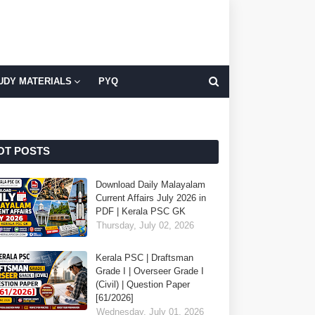
UDY MATERIALS
PYQ
OT POSTS
Download Daily Malayalam
Current Affairs July 2026 in
PDF | Kerala PSC GK
Thursday, July 02, 2026
Kerala PSC | Draftsman
Grade I | Overseer Grade I
(Civil) | Question Paper
[61/2026]
Wednesday, July 01, 2026