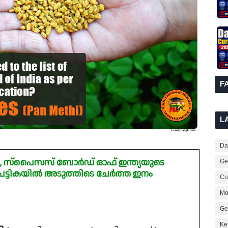
F
L
Dai
രം, സ്‌പൈസസ് ബോർഡ് ഓഫ് ഇന്ത്യയുടെ
Ge
 പട്ടികയിൽ അടുത്തിടെ ചേർത്ത ഇനം
Cur
Mo
Ge
Ke