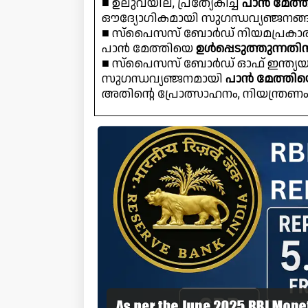
■ ഉലുവയില, പ്രത്യേകിച്ച്
പാൻ മേത്ത
ഔദ്യോഗികമായി സുഗന്ധവ്യഞ്ജനങ്
■ സ്‌പൈസസ് ബോർഡ് നിയമപ്രകാരമ
പാൻ മേത്തിയെ
ഉൾപ്പെടുത്തുന്നത
■ സ്‌പൈസസ് ബോർഡ് ഓഫ് ഇന്ത്യയു
സുഗന്ധവ്യഞ്ജനമായി
പാൻ മേത്തിയ
അതിന്റെ പ്രോത്സാഹനം, നിയന്ത്രണം