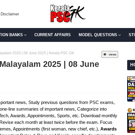
Disclaimer
TION BANKS
CURRENT AFFAIRS
MODEL QUESTIONS
ST
alayalam 2025 | 08 June 2025 | Kerala PSC GK
views
n Malayalam 2025 | 08 June
H
portant news, Study previous questions from PSC exams,
e one-line summaries of important news, Categorize into
 Tech, Awards, Appointments, Sports, etc. Download monthly
 Revise each month at least twice before the exam. Focus
mes, Appointments (first woman, new chief, etc.),
Awards