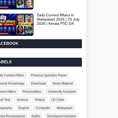
Daily Current Affairs in
Malayalam 2026 | 23 July
2026 | Kerala PSC GK
ACEBOOK
ABELS
ly Current Affairs
Previous Question Paper
neral Knowledge
Download
Study Material
rent Affairs
Personalities
University Assistant
ck Test
Science
History
LD Clerk
ography
English
Computer
Malayalam
rala Renaissance
Maths
Secretariat Assistant