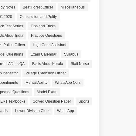
udy Notes
Beat Forest Officer
Miscellaneous
C 2020
Constitution and Polity
ck Test Series
Tips and Tricks
cts About India
Practice Questions
il Police Officer
High Court Assistant
del Questions
Exam Calendar
Syllabus
rrent Affairs QA
Facts About Kerala
Staff Nurse
b Inspector
Village Extension Officer
pointments
Mental Ability
WhatsApp Quiz
peated Questions
Model Exam
ERT Textbooks
Solved Question Paper
Sports
ards
Lower Division Clerk
WhatsApp