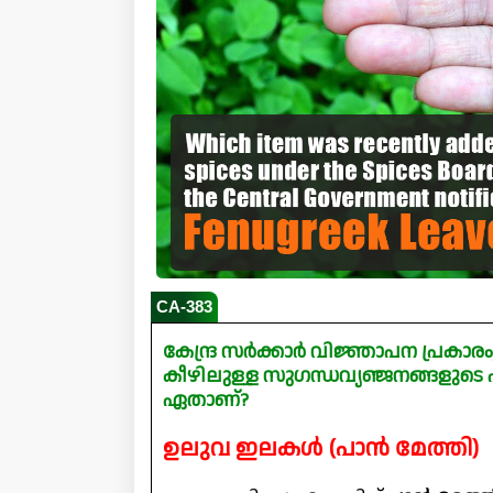
CA-383
കേന്ദ്ര സർക്കാർ വിജ്ഞാപന പ്രകാ
കീഴിലുള്ള സുഗന്ധവ്യഞ്ജനങ്ങളുടെ
ഏതാണ്?
ഉലുവ ഇലകൾ (പാൻ മേത്തി)