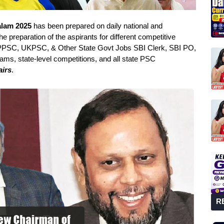
alam 2025
has been prepared on daily national and
he preparation of the aspirants for different competitive
PSC, UKPSC, & Other State Govt Jobs SBI Clerk, SBI PO,
s, state-level competitions, and all state PSC
airs
.
R