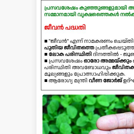
പ്രസവശേഷം കുഞ്ഞുങ്ങളുമായി ആശുപ
സമ്മാനമായി വൃക്ഷത്തൈകൾ നൽകു
ജീവൻ പദ്ധതി
■ "ജീവൻ" എന്ന് നാമകരണം ചെയ്തിരി
പുതിയ ജീവിതത്തെ
പ്രതീകപ്പെടുത്ത
■
ലോക പരിസ്ഥിതി
ദിനത്തിൽ - ജൂൺ 
■ പ്രസവശേഷം
ഓരോ അമ്മയ്ക്കും
പരിസ്ഥിതി അവബോധവും
ജീവിതക
മൂല്യങ്ങളും പ്രോത്സാഹിപ്പിക്കുക.
■ ആരോഗ്യ മന്ത്രി
വീണ ജോർജ്
ഉദ്