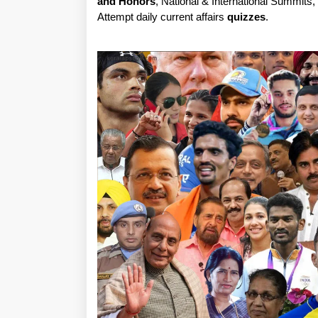
and Honors
, National & International Summits
Attempt daily current affairs
quizzes
.