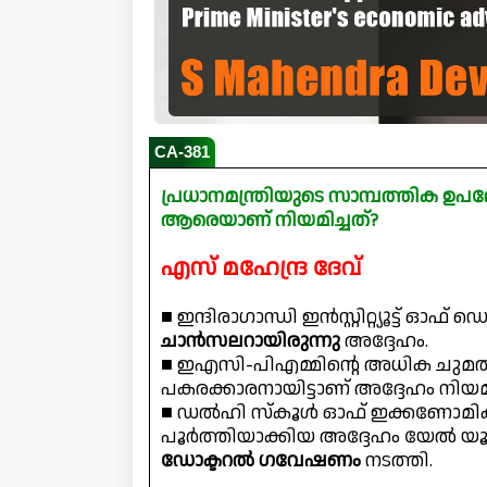
CA-381
പ്രധാനമന്ത്രിയുടെ സാമ്പത്തിക
ആരെയാണ് നിയമിച്ചത്?
എസ് മഹേന്ദ്ര ദേവ്
■ ഇന്ദിരാഗാന്ധി ഇൻസ്റ്റിറ്റ്യൂട്ട് ഓഫ് 
ചാൻസലറായിരുന്നു
അദ്ദേഹം.
■ ഇഎസി-പിഎമ്മിന്റെ അധിക ചുമതല
പകരക്കാരനായിട്ടാണ് അദ്ദേഹം നിയ
■ ഡൽഹി സ്കൂൾ ഓഫ് ഇക്കണോമിക്‌
പൂർത്തിയാക്കിയ അദ്ദേഹം യേൽ യൂ
ഡോക്ടറൽ ഗവേഷണം
നടത്തി.