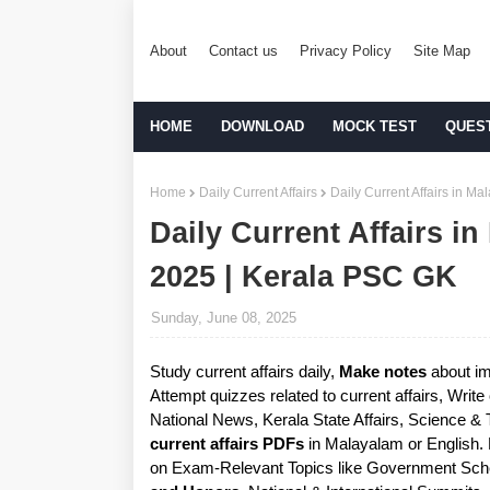
About
Contact us
Privacy Policy
Site Map
HOME
DOWNLOAD
MOCK TEST
QUES
Home
Daily Current Affairs
Daily Current Affairs in M
Daily Current Affairs i
2025 | Kerala PSC GK
Sunday, June 08, 2025
Study current affairs daily,
Make notes
about im
Attempt quizzes related to current affairs, Writ
National News, Kerala State Affairs, Science &
current affairs PDFs
in Malayalam or English.
on Exam-Relevant Topics like Government Sche