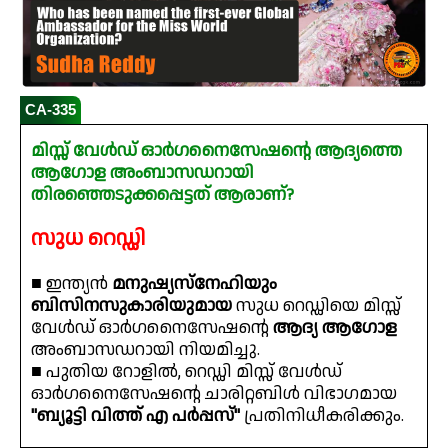
CA-335
മിസ്സ് വേൾഡ് ഓർഗനൈസേഷന്റെ ആദ്യത്തെ
ആഗോള അംബാസഡറായി
തിരഞ്ഞെടുക്കപ്പെട്ടത് ആരാണ്?
സുധ റെഡ്ഡി
■ ഇന്ത്യൻ
മനുഷ്യസ്‌നേഹിയും
ബിസിനസുകാരിയുമായ
സുധ റെഡ്ഡിയെ മിസ്സ്
വേൾഡ് ഓർഗനൈസേഷന്റെ
ആദ്യ ആഗോള
അംബാസഡറായി നിയമിച്ചു.
■ പുതിയ റോളിൽ, റെഡ്ഡി മിസ്സ് വേൾഡ്
ഓർഗനൈസേഷന്റെ ചാരിറ്റബിൾ വിഭാഗമായ
"ബ്യൂട്ടി വിത്ത് എ പർപ്പസ്"
പ്രതിനിധീകരിക്കും.