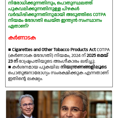
നിരോധിക്കുന്നതിനും, പൊതുസ്ഥലത്ത്
പുകവലിക്കുന്നതിനുള്ള പിഴകൾ
വർദ്ധിപ്പിക്കുന്നതിനുമായി അടുത്തിടെ COTPA
നിയമം ഭേദഗതി ചെയ്ത ഇന്ത്യൻ സംസ്ഥാനം
ഏതാണ്?
കർണാടക
■
Cigarettes and Other Tobacco Products Act
COTPA
(കർണാടക ഭേദഗതി) നിയമം, 2024 ന്
2025 മെയ്
23 ന്
രാഷ്ട്രപതിയുടെ അംഗീകാരം ലഭിച്ചു.
■ കർശനമായ പുകയില
നിയന്ത്രണങ്ങളിലൂടെ
പൊതുജനാരോഗ്യം സംരക്ഷിക്കുക എന്നതാണ്
ഇതിന്റെ ലക്ഷ്യം.