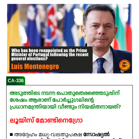
CA-336
അടുത്തിടെ നടന്ന പൊതുതെരഞ്ഞെടുപ്പിന്
ശേഷം ആരാണ് പോർച്ചുഗലിന്റെ
പ്രധാനമന്ത്രിയായി വീണ്ടും നിയമിതനായത്?
ലൂയിസ് മോണ്ടിനെഗ്രോ
■ അദ്ദേഹം മധ്യ-വലതുപക്ഷ
സോഷ്യൽ