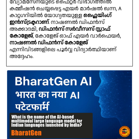
വ്യോമസേനയുടെ ഫൈറ്റർ വിഭാഗത്തിൽ
കമ്മീഷൻ ചെയ്യപ്പെട്ട എയർ മാർഷൽ ഖന്ന, A
കാറ്റഗറിയിൽ യോഗ്യതയുള്ള
ഫ്ലൈയിംഗ്
ഇൻസ്ട്രക്ടറാണ്
. നാഷണൽ ഡിഫൻസ്
അക്കാദമി,
ഡിഫൻസ് സർവീസസ് സ്റ്റാഫ്
കോളേജ്
, കോളേജ് ഓഫ് എയർ വാർഫെയർ,
നാഷണൽ ഡിഫൻസ് കോളേജ്
എന്നിവിടങ്ങളിലെ പൂർവ്വ വിദ്യാർത്ഥിയാണ്
അദ്ദേഹം.