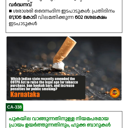
വർദ്ധനവ്
■ ശരാശരി ദൈനംദിന ഇടപാടുകൾ: പ്രതിദിനം
₹81,106 കോടി
വിലമതിക്കുന്ന
602 ദശലക്ഷം
ഇടപാടുകൾ
CA-338
പുകയില വാങ്ങുന്നതിനുള്ള നിയമപരമായ
പ്രായം ഉയർത്തുന്നതിനും, ഹുക്ക ബാറുകൾ