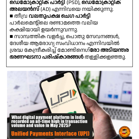
ഡെമോക്രാറ്റിക് പാർട്ടി
(PSD),
ഡെമോക്രാറ്റിക്
അലയൻസ്
(AD) എന്നിവയെ നയിക്കുന്നു.
■ തീവ്ര
വലതുപക്ഷ ചെഗ പാർട്ടി
പാർലമെന്റിലെ രണ്ടാമത്തെ വലിയ
കക്ഷിയായി ഉയർന്നുവന്നു.
■ സാമ്പത്തിക വളർച്ച, പൊതു സേവനങ്ങൾ,
ദേശീയ ആരോഗ്യ സംവിധാനം എന്നിവയിൽ
ശ്രദ്ധ കേന്ദ്രീകരിച്ച് മോണ്ടിനെഗ്
രോ അടിയന്തര
ഭരണഘടനാ പരിഷ്കാരങ്ങൾ
തള്ളിക്കളഞ്ഞു.