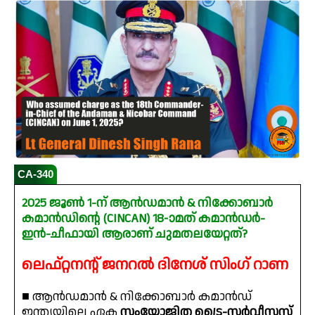
CA-340
2025 ജൂൺ 1-ന് ആൻഡമാൻ & നിക്കോബാർ
കമാൻഡിന്റെ (CINCAN) 18-ാമത് കമാൻഡർ-
ഇൻ-ചീഫായി ആരാണ് ചുമതലയേറ്റത്?
ലെഫ്റ്റനന്റ് ജനറൽ ദിനേശ് സിംഗ് റാണ
■ ആൻഡമാൻ & നിക്കോബാർ കമാൻഡ്
ഇന്ത്യയിലെ ഏക
സംയോജിത ട്രൈ-സർവീസസ്