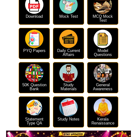
Download
Mock Test
MCQ Mock
Test
PYQ Papers
Daily Current
Model
Affairs
Questions
50K Question
Study
General
Bank
Materials
Awareness
Statement
Study Notes
Kerala
Type QA
Renaissance