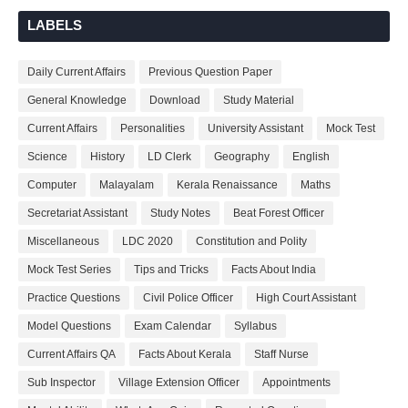
LABELS
Daily Current Affairs
Previous Question Paper
General Knowledge
Download
Study Material
Current Affairs
Personalities
University Assistant
Mock Test
Science
History
LD Clerk
Geography
English
Computer
Malayalam
Kerala Renaissance
Maths
Secretariat Assistant
Study Notes
Beat Forest Officer
Miscellaneous
LDC 2020
Constitution and Polity
Mock Test Series
Tips and Tricks
Facts About India
Practice Questions
Civil Police Officer
High Court Assistant
Model Questions
Exam Calendar
Syllabus
Current Affairs QA
Facts About Kerala
Staff Nurse
Sub Inspector
Village Extension Officer
Appointments