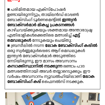
■ പരിമിതമായ എക്സ്പോഷർ
ഉണ്ടായിരുന്നിട്ടും, തായ്‌ലൻഡ് ഓപ്പൺ
ബോക്സിംഗ് ടൂർണമെന്റിൽ
ഇന്ത്യൻ
ബോക്സർമാർ മികച്ച പ്രകടനങ്ങൾ
കാഴ്ചവയ്ക്കുകയും ശക്തമായ അന്താരാഷ്ട്ര
എതിരാളികൾക്കെതിരെ മത്സരിച്ച്
എട്ട്
മെഡലുകൾ
നേടുകയും ചെയ്തു.
■ ബ്രസീലിൽ നടന്ന
ലോക ബോക്സിംഗ് കപ്പിൽ
ഒരു സ്വർണ്ണമുൾപ്പെടെ ആറ് മെഡലുകൾ
ഇന്ത്യൻ ബോക്സർമാർ അടുത്തിടെ
നേടിയിരുന്നു, ഈ മാസം അവസാനം
കസാക്കിസ്ഥാനിൽ നടക്കുന്ന
രണ്ടാം പാദ
മത്സരത്തിനായി അവർ തയ്യാറെടുക്കും. ഈ
വർഷം അവസാനം ന്യൂഡൽഹിയിലാണ്
ലോക
ബോക്സിംഗ് കപ്പ്
ഫൈനൽസ് നടക്കുക.