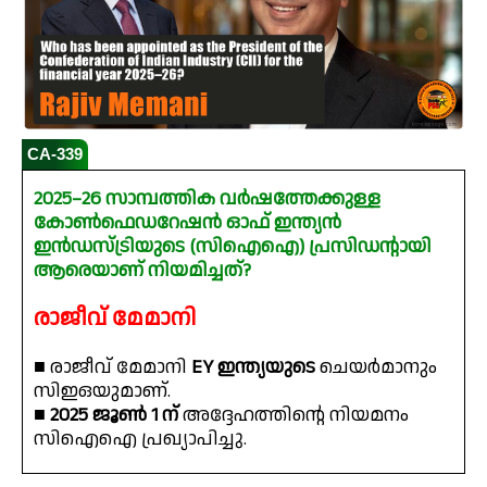
CA-339
2025–26 സാമ്പത്തിക വർഷത്തേക്കുള്ള
കോൺഫെഡറേഷൻ ഓഫ് ഇന്ത്യൻ
ഇൻഡസ്ട്രിയുടെ (സിഐഐ) പ്രസിഡന്റായി
ആരെയാണ് നിയമിച്ചത്?
രാജീവ് മേമാനി
■ രാജീവ് മേമാനി
EY ഇന്ത്യയുടെ
ചെയർമാനും
സിഇഒയുമാണ്.
■
2025 ജൂൺ 1 ന്
അദ്ദേഹത്തിന്റെ നിയമനം
സിഐഐ പ്രഖ്യാപിച്ചു.