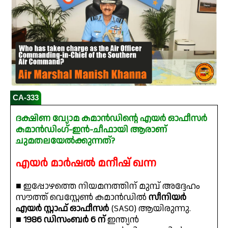
CA-333
ദക്ഷിണ വ്യോമ കമാൻഡിന്റെ എയർ ഓഫീസർ
കമാൻഡിംഗ്-ഇൻ-ചീഫായി ആരാണ്
ചുമതലയേൽക്കുന്നത്?
എയർ മാർഷൽ മനീഷ് ഖന്ന
■ ഇപ്പോഴത്തെ നിയമനത്തിന് മുമ്പ് അദ്ദേഹം
സൗത്ത് വെസ്റ്റേൺ കമാൻഡിൽ
സീനിയർ
എയർ സ്റ്റാഫ് ഓഫീസർ
(SASO) ആയിരുന്നു.
■
1986 ഡിസംബർ 6 ന്
ഇന്ത്യൻ