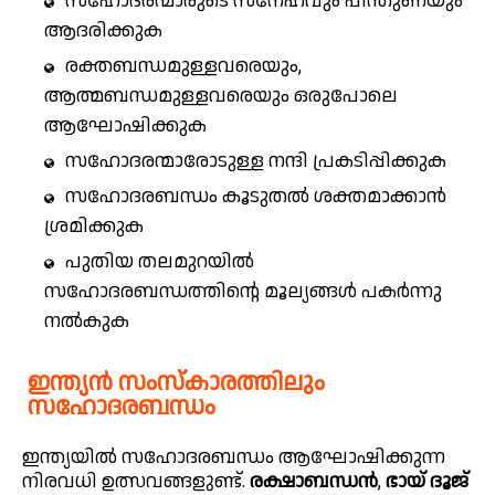
സഹോദരന്മാരുടെ സ്‌നേഹവും പിന്തുണയും
ആദരിക്കുക
രക്തബന്ധമുള്ളവരെയും,
ആത്മബന്ധമുള്ളവരെയും ഒരുപോലെ
ആഘോഷിക്കുക
സഹോദരന്മാരോടുള്ള നന്ദി പ്രകടിപ്പിക്കുക
സഹോദരബന്ധം കൂടുതൽ ശക്തമാക്കാൻ
ശ്രമിക്കുക
പുതിയ തലമുറയിൽ
സഹോദരബന്ധത്തിന്റെ മൂല്യങ്ങൾ പകർന്നു
നൽകുക
ഇന്ത്യൻ സംസ്കാരത്തിലും
സഹോദരബന്ധം
ഇന്ത്യയിൽ സഹോദരബന്ധം ആഘോഷിക്കുന്ന
നിരവധി ഉത്സവങ്ങളുണ്ട്.
രക്ഷാബന്ധൻ
,
ഭായ് ദൂജ്