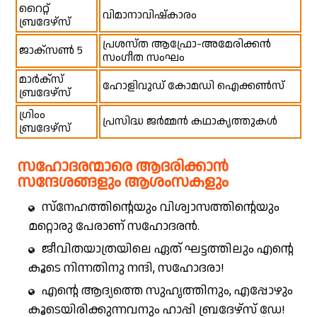
റൈറ്റ്
വിമാനാവിഷ്‌കാരം
ബ്രദേഴ്സ്
പ്രശസ്ത ആഫ്രോ-അമേരിക്കൻ
ജാക്സൺ 5
സംഗീത സംഘം
മാർക്സ്
ഹോളിവുഡ് കോമഡി ഐക്കൺസ്
ബ്രദേഴ്സ്
ഗ്രിംം
പ്രസിദ്ധ ജർമ്മൻ കഥാകൃത്തുകൾ
ബ്രദേഴ്സ്
സഹോദരന്മാരെ ആദരിക്കാൻ
സന്ദേശങ്ങളും ആശംസകളും
സ്നേഹത്തിന്റെയും വിശ്വാസത്തിന്റെയും
മറ്റൊരു പേരാണ് സഹോദരൻ.
ജീവിതയാത്രയിലെ ഏത് ഘട്ടത്തിലും എന്റെ
കൂടെ നിന്നതിനു നന്ദി, സഹോദരാ!
എന്റെ ആദ്യത്തെ സുഹൃത്തിനും, എപ്പോഴും
കൂടെയിരിക്കുന്നവനും ഹാപ്പി ബ്രദേഴ്സ് ഡേ!