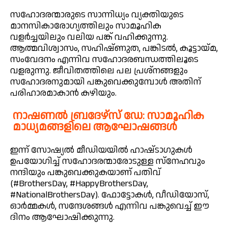
സഹോദരന്മാരുടെ സാന്നിധ്യം വ്യക്തിയുടെ
മാനസികാരോഗ്യത്തിലും സാമൂഹിക
വളർച്ചയിലും വലിയ പങ്ക് വഹിക്കുന്നു.
ആത്മവിശ്വാസം, സഹിഷ്ണുത, പങ്കിടൽ, കൂട്ടായ്മ,
സംവേദനം എന്നിവ സഹോദരബന്ധത്തിലൂടെ
വളരുന്നു. ജീവിതത്തിലെ പല പ്രശ്നങ്ങളും
സഹോദരനുമായി പങ്കുവെക്കുമ്പോൾ അതിന്
പരിഹാരമാകാൻ കഴിയും.
നാഷണൽ ബ്രദേഴ്സ് ഡേ: സാമൂഹിക
മാധ്യമങ്ങളിലെ ആഘോഷങ്ങൾ
ഇന്ന് സോഷ്യൽ മീഡിയയിൽ ഹാഷ്‌ടാഗുകൾ
ഉപയോഗിച്ച് സഹോദരന്മാരോടുള്ള സ്‌നേഹവും
നന്ദിയും പങ്കുവെക്കുകയാണ് പതിവ്
(#BrothersDay, #HappyBrothersDay,
#NationalBrothersDay). ഫോട്ടോകൾ, വീഡിയോസ്,
ഓർമ്മകൾ, സന്ദേശങ്ങൾ എന്നിവ പങ്കുവെച്ച് ഈ
ദിനം ആഘോഷിക്കുന്നു.