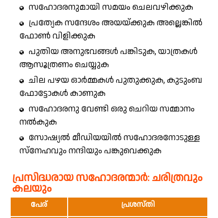
സഹോദരനുമായി സമയം ചെലവഴിക്കുക
പ്രത്യേക സന്ദേശം അയയ്ക്കുക അല്ലെങ്കിൽ
ഫോൺ വിളിക്കുക
പുതിയ അനുഭവങ്ങൾ പങ്കിടുക, യാത്രകൾ
ആസൂത്രണം ചെയ്യുക
ചില പഴയ ഓർമ്മകൾ പുതുക്കുക, കുടുംബ
ഫോട്ടോകൾ കാണുക
സഹോദരനു വേണ്ടി ഒരു ചെറിയ സമ്മാനം
നൽകുക
സോഷ്യൽ മീഡിയയിൽ സഹോദരനോടുള്ള
സ്‌നേഹവും നന്ദിയും പങ്കുവെക്കുക
പ്രസിദ്ധരായ സഹോദരന്മാർ: ചരിത്രവും
കലയും
പേര്
പ്രശസ്തി