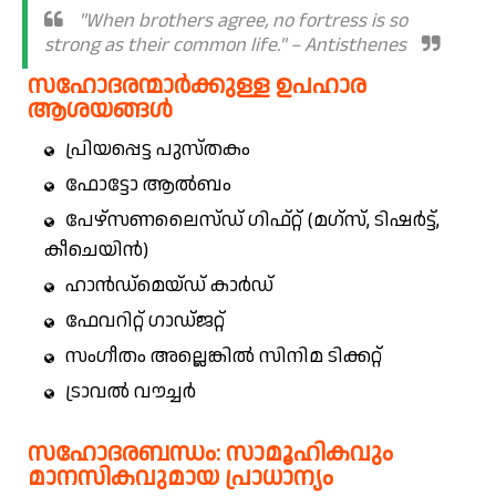
"When brothers agree, no fortress is so
strong as their common life." – Antisthenes
സഹോദരന്മാർക്കുള്ള ഉപഹാര
ആശയങ്ങൾ
പ്രിയപ്പെട്ട പുസ്തകം
ഫോട്ടോ ആൽബം
പേഴ്സണലൈസ്ഡ് ഗിഫ്റ്റ് (മഗ്സ്, ടിഷർട്ട്,
കീചെയിൻ)
ഹാൻഡ്‌മെയ്ഡ് കാർഡ്
ഫേവറിറ്റ് ഗാഡ്ജറ്റ്
സംഗീതം അല്ലെങ്കിൽ സിനിമ ടിക്കറ്റ്
ട്രാവൽ വൗച്ചർ
സഹോദരബന്ധം: സാമൂഹികവും
മാനസികവുമായ പ്രാധാന്യം