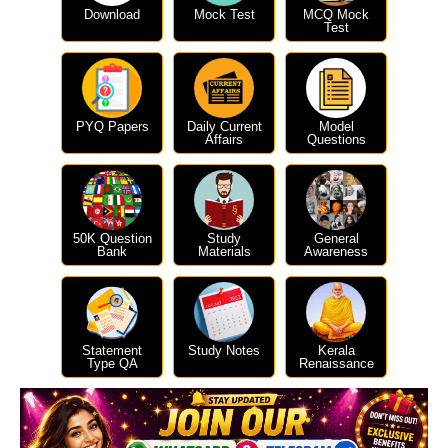
Download
Mock Test
MCQ Mock
Test
PYQ Papers
Daily Current
Model
Affairs
Questions
50K Question
Study
General
Bank
Materials
Awareness
Statement
Study Notes
Kerala
Type QA
Renaissance