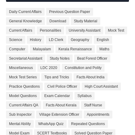
Daily Current Affairs
Previous Question Paper
General Knowledge
Download
Study Material
Current Affairs
Personalities
University Assistant
Mock Test
Science
History
LD Clerk
Geography
English
Computer
Malayalam
Kerala Renaissance
Maths
Secretariat Assistant
Study Notes
Beat Forest Officer
Miscellaneous
LDC 2020
Constitution and Polity
Mock Test Series
Tips and Tricks
Facts About India
Practice Questions
Civil Police Officer
High Court Assistant
Model Questions
Exam Calendar
Syllabus
Current Affairs QA
Facts About Kerala
Staff Nurse
Sub Inspector
Village Extension Officer
Appointments
Mental Ability
WhatsApp Quiz
Repeated Questions
Model Exam
SCERT Textbooks
Solved Question Paper