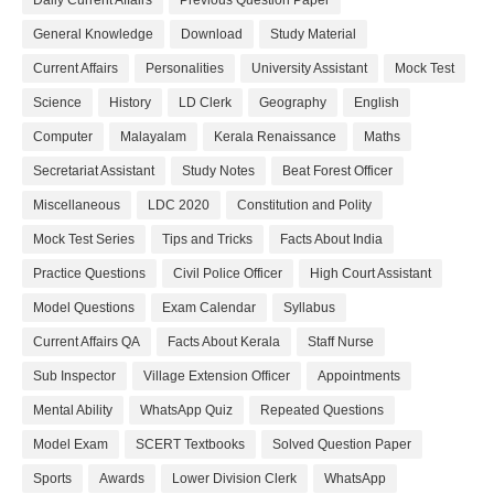
General Knowledge
Download
Study Material
Current Affairs
Personalities
University Assistant
Mock Test
Science
History
LD Clerk
Geography
English
Computer
Malayalam
Kerala Renaissance
Maths
Secretariat Assistant
Study Notes
Beat Forest Officer
Miscellaneous
LDC 2020
Constitution and Polity
Mock Test Series
Tips and Tricks
Facts About India
Practice Questions
Civil Police Officer
High Court Assistant
Model Questions
Exam Calendar
Syllabus
Current Affairs QA
Facts About Kerala
Staff Nurse
Sub Inspector
Village Extension Officer
Appointments
Mental Ability
WhatsApp Quiz
Repeated Questions
Model Exam
SCERT Textbooks
Solved Question Paper
Sports
Awards
Lower Division Clerk
WhatsApp