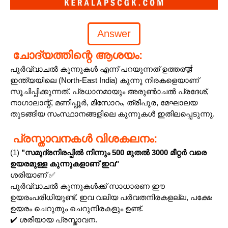
ചോദ്യത്തിന്റെ ആശയം:
പൂർവ്വാചൽ കുന്നുകൾ എന്ന് പറയുന്നത് ഉത്തരपूर्व
ഇന്ത്യയിലെ (North-East India) കുന്നു നിരകളെയാണ്
സൂചിപ്പിക്കുന്നത്. പ്രധാനമായും അരുൺാചൽ പ്രദേശ്,
നാഗാലാന്റ്, മണിപ്പൂർ, മിസോറം, ത്രിപുര, മേഘാലയ
തുടങ്ങിയ സംസ്ഥാനങ്ങളിലെ കുന്നുകൾ ഇതിലപ്പെടുന്നു.
പ്രസ്താവനകൾ വിശകലനം:
(1)
"സമുദ്രനിരപ്പിൽ നിന്നും 500 മുതൽ 3000 മീറ്റർ വരെ
ഉയരമുള്ള കുന്നുകളാണ് ഇവ"
ശരിയാണ് ✅
പൂർവ്വാചൽ കുന്നുകൾക്ക് സാധാരണ ഈ
ഉയരംപരിധിയുണ്ട്. ഇവ വലിയ പർവതനിരകളല്ല, പക്ഷേ
ഉയരം ചെറുതും ചെറുനിരകളും ഉണ്ട്.
✔️ ശരിയായ പ്രസ്താവന.