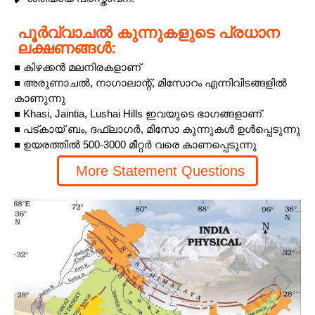
പൂർവ്വാചൽ കുന്നുകളുടെ പ്രധാന
ലക്ഷണങ്ങൾ:
■ കിഴക്കൻ മലനിരകളാണ്
■ അരുണാചൽ, നാഗാലാന്റ്, മിസോറം എന്നിവിടങ്ങളിൽ
കാണുന്നു
■ Khasi, Jaintia, Lushai Hills ഇവയുടെ ഭാഗങ്ങളാണ്
■ പട്കായ് ബം, ദഫ്ലാഗർ, മിസോ കുന്നുകൾ ഉൾപ്പെടുന്നു
■ ഉയരത്തിൽ 500-3000 മീറ്റർ വരെ കാണപ്പെടുന്നു
More Statement Questions