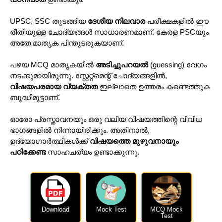
UPSC, SSC തുടങ്ങിയ
ദേശീയ നിലവാര
പരീക്ഷകളിൽ ഈ
രീതിയുള്ള ചോദ്യങ്ങൾ സാധാരണമാണ്. കേരള PSCയും
അതേ മാതൃക പിന്തുടരുകയാണ്.
പഴയ MCQ മാതൃകയിൽ
അടിച്ചുപറയൽ
(guessing) വേഗം
നടക്കുമായിരുന്നു. സ്റ്റേറ്റ്‌മെന്റ് ചോദ്യങ്ങളിൽ,
വിഷയപരമായ വ്യക്തത
ഇല്ലാതെ ഉത്തരം കണ്ടെത്തുക
ബുദ്ധിമുട്ടാണ്.
ഓരോ പ്രസ്താവനയും ഒരു വലിയ വിഷയത്തിന്റെ വിവിധ
ഭാഗങ്ങളിൽ നിന്നായിരിക്കും. അതിനാൽ,
ഉദ്യോഗാർത്ഥികൾക്ക്
വിഷയത്തെ മുഴുവനായും
പഠിക്കേണ്ട
സാഹചര്യം ഉണ്ടാക്കുന്നു.
Download
Mock Test
MCQ Mock
Test