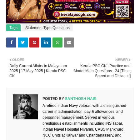
Tags
Statement Type Questions
OLDER
NEWER
Daily Current Affairs in Malayalam
Kerala PSC GK | Practice and
2025 | 17 May 2025 | Kerala PSC
Model Math Questions - 24 [Time,
GK
Speed and Distance]
POSTED BY
SANTHOSH NAIR
A retired Indian Navy veteran with a distinguished
career in administration, pay & allowances, and
personnel management. Served in various
prestigious establishments including INS Tabar,
Indian Naval Hospital Nivarini, CABS Mankhurd,
NCC Units at Karwar and Changanassery, and