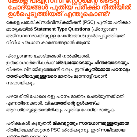
കേരള പിഎസ്‌സി സ്റ്റേറ്റ്‌മെന്റ് ടൈപ്പ്
ചോദ്യങ്ങൾ പുതിയ പരീക്ഷാ രീതിയിൽ
ഉൾപ്പെടുത്തിയത് എന്തുകൊണ്ട്?
കേരള പബ്ലിക് സർവീസ് കമ്മീഷൻ (PSC) പുതിയ പരീക്ഷാ
മാതൃകയിൽ
Statement Type Questions
(പ്രസ്താവന
അടിസ്ഥാനമാക്കിയുള്ള ചോദ്യങ്ങൾ) ഉൾപ്പെടുത്തിയത്
വിവിധ പ്രധാന കാരണങ്ങളാൽ ആണ്:
പ്രസ്താവനാ ചോദ്യങ്ങൾ നൽകിയാൽ,
ഉദ്യോഗാർത്ഥികൾക്ക്
ശ്രദ്ധയോടെയും ചിന്തയോടെയും
വിഷയം വിലയിരുത്തേണ്ടി വരും. ഇത്
കൃത്യമായ പഠനവും
താത്പര്യവുമുള്ളവരെ
മാത്രം മുന്നോട്ട് വരാൻ
സഹായിക്കും.
പഴയ രീതി പോലെ രട്ടു പഠനം മാത്രം ചെയ്യുന്നത് മതി
എന്നതിനേക്കാൾ,
വിഷയത്തിന്റെ ഉൾക്കാഴ്ച
ആവശ്യമുള്ളതായിരിക്കും പുതിയ ചോദ്യ മാതൃക.
പരീക്ഷകൾ കൂടുതൽ
മികവുറ്റതും സാവധാനമുള്ളതുമായ
രീതിയിലേക്ക് മാറ്റാൻ PSC ശ്രമിക്കുന്നു. ഇത്
സജീവമായ
പഠനപാത
ഉണ്ടാക്കും.