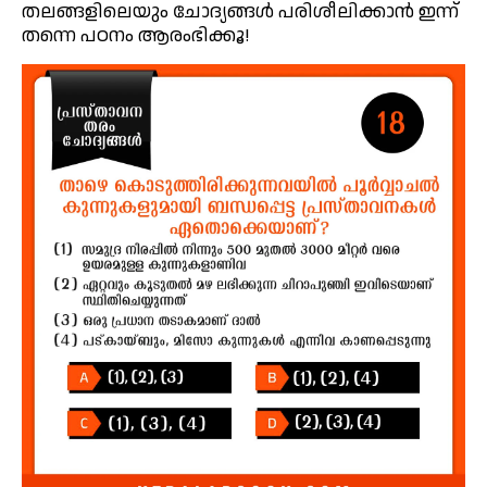
തലങ്ങളിലെയും ചോദ്യങ്ങൾ പരിശീലിക്കാൻ ഇന്ന്
തന്നെ പഠനം ആരംഭിക്കൂ!