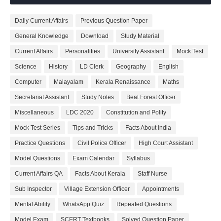
Daily Current Affairs
Previous Question Paper
General Knowledge
Download
Study Material
Current Affairs
Personalities
University Assistant
Mock Test
Science
History
LD Clerk
Geography
English
Computer
Malayalam
Kerala Renaissance
Maths
Secretariat Assistant
Study Notes
Beat Forest Officer
Miscellaneous
LDC 2020
Constitution and Polity
Mock Test Series
Tips and Tricks
Facts About India
Practice Questions
Civil Police Officer
High Court Assistant
Model Questions
Exam Calendar
Syllabus
Current Affairs QA
Facts About Kerala
Staff Nurse
Sub Inspector
Village Extension Officer
Appointments
Mental Ability
WhatsApp Quiz
Repeated Questions
Model Exam
SCERT Textbooks
Solved Question Paper