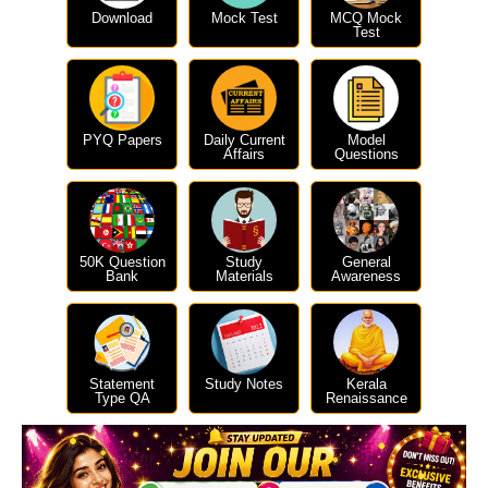
Download
Mock Test
MCQ Mock
Test
PYQ Papers
Daily Current
Model
Affairs
Questions
50K Question
Study
General
Bank
Materials
Awareness
Statement
Study Notes
Kerala
Type QA
Renaissance