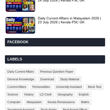
24 July 2026 | Kerala PSC GK
Daily Current Affairs in Malayalam 2026 |
23 July 2026 | Kerala PSC GK
FACEBOOK
LABELS
Daily Current Affairs
Previous Question Paper
General Knowledge
Download
Study Material
Current Affairs
Personalities
University Assistant
Mock Test
Science
History
LD Clerk
Geography
English
Computer
Malayalam
Kerala Renaissance
Maths
Secretariat Assistant
Study Notes
Beat Forest Officer