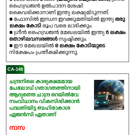
ഹൈഡ്രജൻ ഉൽപാദന ശേഷി
കൈവരിക്കാനാണ് ഇന്ത്യ ലക്ഷ്യമിടുന്നത്.
■ ഫോസിൽ ഇന്ധന ഇറക്കുമതിയിൽ ഇന്ത്യ
ഒരു
ലക്ഷം കോടി
രൂപ വരെ ലാഭിക്കും.
■ ഗ്രീൻ ഹൈഡ്രജൻ മേഖലയിൽ ഇന്ത്യ
6 ലക്ഷം
തൊഴിലവസരങ്ങൾ
സൃഷ്ടിക്കും.
■ ഈ മേഖലയിൽ
8 ലക്ഷം കോടിയുടെ
നിക്ഷേപം പ്രതീക്ഷിക്കുന്നു.
CA-148
ചന്ദ്രനിലെ കാര്യക്ഷമമായ
പേലോഡ് ഗതാഗതത്തിനായി
ആദ്യത്തെ ചാന്ദ്ര റെയിൽവേ
സംവിധാനം വികസിപ്പിക്കാൻ
പദ്ധതിയിട്ട ബഹിരാകാശ
ഏജൻസി ഏതാണ്
നാസ