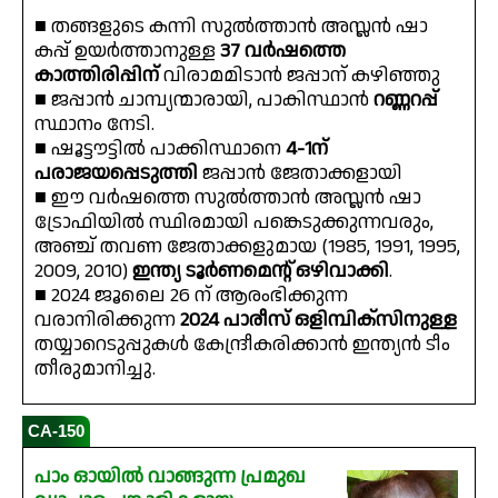
■ തങ്ങളുടെ കന്നി സുൽത്താൻ അസ്ലൻ ഷാ
കപ്പ് ഉയർത്താനുള്ള
37 വർഷത്തെ
കാത്തിരിപ്പിന്
വിരാമമിടാൻ ജപ്പാന് കഴിഞ്ഞു
■ ജപ്പാൻ ചാമ്പ്യന്മാരായി, പാകിസ്ഥാൻ
റണ്ണറപ്പ്
സ്ഥാനം നേടി.
■ ഷൂട്ടൗട്ടിൽ പാക്കിസ്ഥാനെ
4-1ന്
പരാജയപ്പെടുത്തി
ജപ്പാൻ ജേതാക്കളായി
■ ഈ വർഷത്തെ സുൽത്താൻ അസ്ലൻ ഷാ
ട്രോഫിയിൽ സ്ഥിരമായി പങ്കെടുക്കുന്നവരും,
അഞ്ച് തവണ ജേതാക്കളുമായ (1985, 1991, 1995,
2009, 2010)
ഇന്ത്യ ടൂർണമെൻ്റ് ഒഴിവാക്കി
.
■ 2024 ജൂലൈ 26 ന് ആരംഭിക്കുന്ന
വരാനിരിക്കുന്ന
2024 പാരീസ് ഒളിമ്പിക്സിനുള്ള
തയ്യാറെടുപ്പുകൾ കേന്ദ്രീകരിക്കാൻ ഇന്ത്യൻ ടീം
തീരുമാനിച്ചു.
CA-150
പാം ഓയിൽ വാങ്ങുന്ന പ്രമുഖ