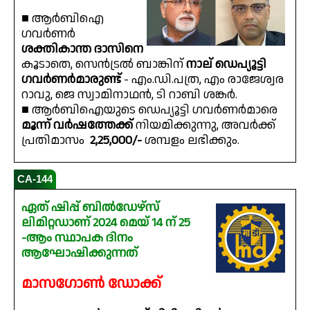
■ ആർബിഐ
ഗവർണർ
ശക്തികാന്ത ദാസിനെ
കൂടാതെ, സെൻട്രൽ ബാങ്കിന്
നാല് ഡെപ്യൂട്ടി
ഗവർണർമാരുണ്ട്
- എം.ഡി.പത്ര, എം രാജേശ്വര
റാവു, ജെ സ്വാമിനാഥൻ, ടി റാബി ശങ്കർ.
■ ആർബിഐയുടെ ഡെപ്യൂട്ടി ഗവർണർമാരെ
മൂന്ന് വർഷത്തേക്ക്
നിയമിക്കുന്നു, അവർക്ക്
പ്രതിമാസം
₹ 2,25,000/-
ശമ്പളം ലഭിക്കും.
CA-144
ഏത് ഷിപ്പ് ബിൽഡേഴ്‌സ്
ലിമിറ്റഡാണ് 2024 മെയ് 14 ന് 25
-ആം സ്ഥാപക ദിനം
ആഘോഷിക്കുന്നത്
മാസഗോൺ ഡോക്ക്