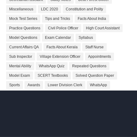
Miscellaneous
LDC 2020
Constitution and Polity
Mock Test Series
Tips and Tricks
Facts About India
Practice Questions
Civil Police Officer
High Court Assistant
Model Questions
Exam Calendar
Syllabus
Current Affairs QA
Facts About Kerala
Staff Nurse
Sub Inspector
Village Extension Officer
Appointments
Mental Ability
WhatsApp Quiz
Repeated Questions
Model Exam
SCERT Textbooks
Solved Question Paper
Sports
Awards
Lower Division Clerk
WhatsApp