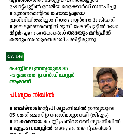
എറിഞ്ഞ്
അഭ ഖത്വുവ വനിതകളുടെ
ഷോട്ട്പുട്ടിൽ ദേശീയ റെക്കോർഡ് സ്ഥാപിച്ചു.
■ ടൂർണമെൻ്റിൽ
മഹാരാഷ്ട്രയെ
പ്രതിനിധീകരിച്ചാണ് അഭ സ്വർണം നേടിയത്.
■ ഈ ടൂർണമെൻ്റിന് മുമ്പ്, ഷോട്ട്പുട്ടിൽ
18.06
മീറ്റർ
എന്ന റെക്കോർഡ്
അഭയും മൻപ്രീത്
കൗറും
സംയുക്തമായി പങ്കിട്ടിരുന്നു.
CA-146
ചെസ്സിലെ ഇന്ത്യയുടെ 85
-ആമത്തെ ഗ്രാൻഡ് മാസ്റ്റർ
ആരാണ്
പി.ശ്യാം നിഖിൽ
■
തമിഴ്‌നാടിൻ്റെ പി ശ്യാംനിഖിൽ
ഇന്ത്യയുടെ
85-ാമത് ചെസ് ഗ്രാൻഡ്മാസ്റ്ററായി (ജിഎം).
■
31 കാരനായ
ചെസ്സ് പ്രതിഭയാണ് ശ്യാംനിഖിൽ.
■
എട്ടാം വയസ്സിൽ
അദ്ദേഹം തൻ്റെ കരിയർ