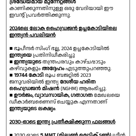
ശ്രദ്ധേയമായ മുന്നേറ്റങ്ങൾ
കാണിക്കുന്നതിനുള്ള ഒരു വേദിയായി ഈ
ഇവൻ്റ് പ്രവർത്തിക്കുന്നു.
2024ലെ ലോക ഹൈഡ്രജൻ ഉച്ചകോടിയിലെ
ഇന്ത്യൻ പവലിയൻ
■ ഭൂപീന്ദർ സിംഗ് ഭല്ല, 2024 ഉച്ചകോടിയിൽ
ഇന്ത്യയെ
പ്രതിനിധീകരിച്ചു
■
ഇന്ത്യയുടെ
തന്ത്രപരവും കാഴ്ചപ്പാടും
കഴിവുകളും
അദ്ദേഹം
എടുത്തുപറഞ്ഞു.
■
19744 കോടി
രൂപ ബജറ്റിൽ 2023
ജനുവരിയിൽ ഇന്ത്യ
ദേശീയ ഹരിത
ഹൈഡ്രജൻ മിഷൻ
(NGHM) ആരംഭിച്ചു.
■
ഊർജം, വ്യാവസായിക, ഗതാഗത
മേഖലയെ
ഡീകാർബണൈസ് ചെയ്യുക എന്നതാണ്
ഇന്ത്യയുടെ ലക്ഷ്യം
.
2030-ഓടെ ഇന്ത്യ പ്രതീക്ഷിക്കുന്ന ഫലങ്ങൾ
■ 2030 ഓടെ
5 MMT (മില്യൺ മെട്രിക് ടൺ)
ഗ്രീൻ