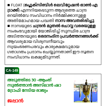
■ FLOAT (
ഫ്ലെക്‌സിബിൾ ലെവിറ്റേഷൻ ഓൺ എ
ട്രാക്ക്
) എന്നറിയപ്പെടുന്ന ആദ്യത്തെ ചാന്ദ്ര
റെയിൽവേ സംവിധാനം നിർമ്മിക്കാനുള്ള
അതിമോഹമായ പദ്ധതി
നാസ അവതരിപ്പിച്ചു
.
■ നാസയുടെ
ചന്ദ്രൻ മുതൽ ചൊവ്വ വരെയുള്ള
സംരംഭവുമായി യോജിപ്പിച്ച് സുസ്ഥിര ചാന്ദ്ര
അടിത്തറയുടെ
ദൈനംദിന പ്രവർത്തനങ്ങൾക്ക്
ആവശ്യമായ വിശ്വസനീയവും
സ്വയംഭരണപരവും കാര്യക്ഷമവുമായ
ഗതാഗതം പ്രദാനം ചെയ്യുന്നതാണ് ഈ നൂതന
സംവിധാനം ലക്ഷ്യമിടുന്നത്.
CA-149
അടുത്തിടെ 30 -ആംത്
സുൽത്താൻ അസ്‌ലാൻ ഷാ
ട്രോഫി നേടിയ രാജ്യം
ജപ്പാൻ