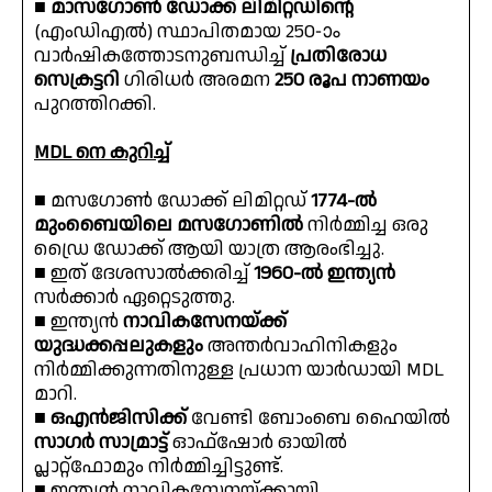
■
മാസഗോൺ ഡോക്ക് ലിമിറ്റഡിൻ്റെ
(എംഡിഎൽ) സ്ഥാപിതമായ 250-ാം
വാർഷികത്തോടനുബന്ധിച്ച്
പ്രതിരോധ
സെക്രട്ടറി
ഗിരിധർ അരമന
250 രൂപ നാണയം
പുറത്തിറക്കി.
MDL നെ കുറിച്ച്
■ മസഗോൺ ഡോക്ക് ലിമിറ്റഡ്
1774-ൽ
മുംബൈയിലെ മസഗോണിൽ
നിർമ്മിച്ച ഒരു
ഡ്രൈ ഡോക്ക് ആയി യാത്ര ആരംഭിച്ചു.
■ ഇത് ദേശസാൽക്കരിച്ച്
1960-ൽ ഇന്ത്യൻ
സർക്കാർ ഏറ്റെടുത്തു.
■ ഇന്ത്യൻ
നാവികസേനയ്ക്ക്
യുദ്ധക്കപ്പലുകളും
അന്തർവാഹിനികളും
നിർമ്മിക്കുന്നതിനുള്ള പ്രധാന യാർഡായി MDL
മാറി.
■
ഒഎൻജിസിക്ക്
വേണ്ടി ബോംബെ ഹൈയിൽ
സാഗർ സാമ്രാട്ട്
ഓഫ്‌ഷോർ ഓയിൽ
പ്ലാറ്റ്‌ഫോമും നിർമ്മിച്ചിട്ടുണ്ട്.
■ ഇന്ത്യൻ നാവികസേനയ്‌ക്കായി