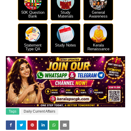
50K Question
Study
General
Bank
Materials
Awareness
Statement
Study Notes
Kerala
Type QA
Renaissance
Tags
Daily Current Affairs