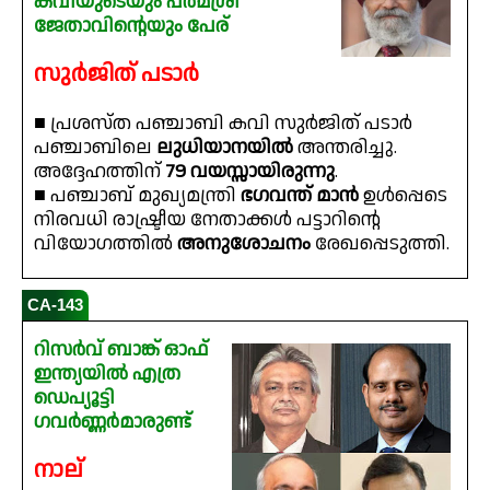
കവിയുടെയും പത്മശ്രീ
ജേതാവിൻ്റെയും പേര്
സുർജിത് പടാർ
■ പ്രശസ്ത പഞ്ചാബി കവി സുർജിത് പടാർ
പഞ്ചാബിലെ
ലുധിയാനയിൽ
അന്തരിച്ചു.
അദ്ദേഹത്തിന്
79 വയസ്സായിരുന്നു
.
■ പഞ്ചാബ് മുഖ്യമന്ത്രി
ഭഗവന്ത് മാൻ
ഉൾപ്പെടെ
നിരവധി രാഷ്ട്രീയ നേതാക്കൾ പട്ടാറിൻ്റെ
വിയോഗത്തിൽ
അനുശോചനം
രേഖപ്പെടുത്തി.
CA-143
റിസർവ് ബാങ്ക് ഓഫ്
ഇന്ത്യയിൽ എത്ര
ഡെപ്യൂട്ടി
ഗവർണ്ണർമാരുണ്ട്
നാല്