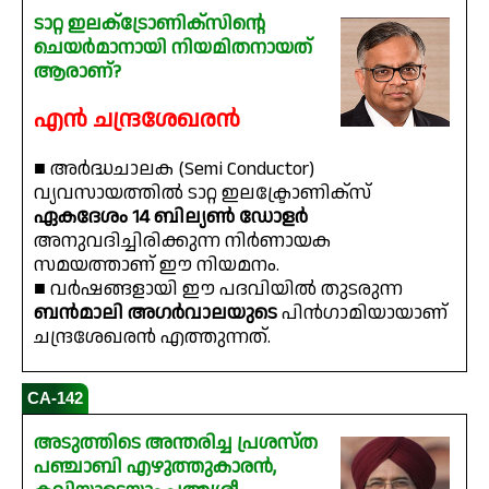
ടാറ്റ ഇലക്‌ട്രോണിക്‌സിൻ്റെ
ചെയർമാനായി നിയമിതനായത്
ആരാണ്?
എൻ ചന്ദ്രശേഖരൻ
■ അർദ്ധചാലക (Semi Conductor)
വ്യവസായത്തിൽ ടാറ്റ ഇലക്ട്രോണിക്സ്
ഏകദേശം 14 ബില്യൺ ഡോളർ
അനുവദിച്ചിരിക്കുന്ന നിർണായക
സമയത്താണ് ഈ നിയമനം.
■ വർഷങ്ങളായി ഈ പദവിയിൽ തുടരുന്ന
ബൻമാലി അഗർവാലയുടെ
പിൻഗാമിയായാണ്
ചന്ദ്രശേഖരൻ എത്തുന്നത്.
CA-142
അടുത്തിടെ അന്തരിച്ച പ്രശസ്ത
പഞ്ചാബി എഴുത്തുകാരൻ,