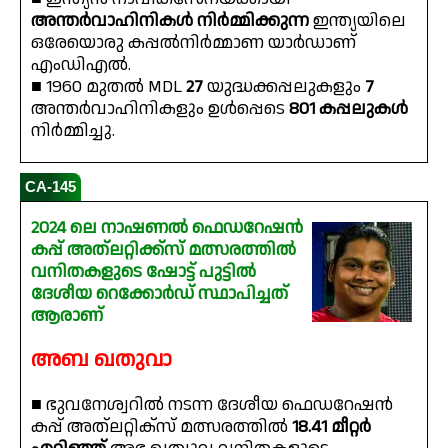
അന്തർവാഹിനികൾ നിർമ്മിക്കുന്ന
ഇന്ത്യയിലെ
ഒരേയൊരു കപ്പൽനിർമ്മാണ യാർഡാണ്
എംഡിഎൽ.
■ 1960 മുതൽ MDL
27
യുദ്ധക്കപ്പലുകളും
7
അന്തർവാഹിനികളും ഉൾപ്പെടെ
801 കപ്പലുകൾ
നിർമ്മിച്ചു.
CA-145
2024 ലെ നാഷണൽ ഫെഡറേഷൻ
കപ്പ് അത്ലറ്റിക്ക്‌സ് മത്സരത്തിൽ
വനിതകളുടെ ഷോട്ട് പുട്ടിൽ
ദേശീയ റെക്കോർഡ് സ്ഥാപിച്ചത്
ആരാണ്
അബ ഖതുവാ
■ ഭുവനേശ്വറിൽ നടന്ന ദേശീയ ഫെഡറേഷൻ
കപ്പ് അത്‌ലറ്റിക്‌സ് മത്സരത്തിൽ
18.41 മീറ്റർ