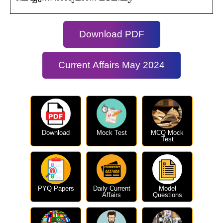
Download PDF
Current Affairs May 2024
Download
Mock Test
MCQ Mock
Test
PYQ Papers
Daily Current
Model
Affairs
Questions