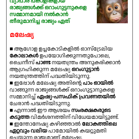
വ്യാപാര പങ്കാളികളായ
രാജ്യങ്ങൾക്ക് ഒറാംഗുട്ടനുകളെ
സമ്മാനമായി നൽകാൻ
തീരുമാനിച്ച രാജ്യം ഏത്
മലേഷ്യ
■ ആഗോള ഉച്ചകോടികളിൽ ഓസ്‌ട്രേലിയ
കോലാകൾ
ഉപയോഗിക്കുന്നതുപോലെ,
ചൈനീസ്
പാണ്ട
നയതന്ത്രം അനുകരിക്കാൻ
ആഗ്രഹിക്കുന്ന മലേഷ്യ
ഒറംഗുട്ടാൻ
നയതന്ത്രത്തിന് പദ്ധതിയിടുന്നു.
■ ഇപ്പോൾ മലേഷ്യ അതിൻ്റെ
പാം ഓയിൽ
വാങ്ങുന്ന രാജ്യങ്ങൾക്ക് ഒറാംഗുട്ടാനുകളെ
സമ്മാനിച്ച്
ഏഷ്യ-പസഫിക് പ്രവണതയിൽ
ചേരാൻ പദ്ധതിയിടുന്നു.
■ എന്നാൽ ഈ ആശയം
സംരക്ഷകരുടെ
കടുത്ത
വിമർശനത്തിന് വിധേയമായിട്ടുണ്ട്.
■ ഇന്തോനേഷ്യ കഴിഞ്ഞാൽ
ലോകത്തിലെ
ഏറ്റവും വലിയ
പാമോയിൽ കയറ്റുമതി
ചെയ്യുന്ന രാജ്യമാണ് മലേഷ്യ.