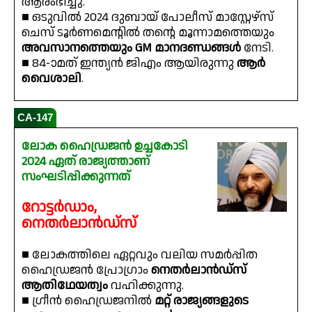
ആരംഭിച്ചു.
■ ഒടുവിൽ 2024 ദുബായ് പോലീസ് മാസ്റ്റേഴ്‌സ്
ചെസ് ടൂർണമെൻ്റിൽ തൻ്റെ മൂന്നാമത്തെയും
അവസാനത്തെയും GM മാനദണ്ഡങ്ങൾ
നേടി.
■ 84-ാമത് ഇന്ത്യൻ ജിഎം ആയിരുന്നു
ആർ
വൈശാലി
.
CA-147
ലോക ഹൈഡ്രജൻ ഉച്ചകോടി
2024 ഏത് രാജ്യത്താണ്
സംഘടിപ്പിക്കുന്നത്
റോട്ടർഡാം,
നെതർലാൻഡ്‌സ്
■ ലോകത്തിലെ ഏറ്റവും വലിയ സമർപ്പിത
ഹൈഡ്രജൻ പ്രോഗ്രാം
നെതർലാൻഡ്‌സ്
ആതിഥേയത്വം
വഹിക്കുന്നു.
■ ഗ്രീൻ ഹൈഡ്രജനിൽ
മറ്റ് രാജ്യങ്ങളുടെ