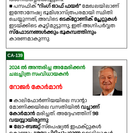
■ പസഫിക്
"റിംഗ് ഓഫ് ഫയർ"
മേഖലയിലാണ്
ഇന്തോനേഷ്യ ഭൂമിശാസ്ത്രപരമായി സ്ഥിതി
ചെയ്യുന്നത്, അവിടെ
ടെക്റ്റോണിക് പ്ലേറ്റുകൾ
ഇടയ്ക്കിടെ കൂട്ടിമുട്ടുന്നു, ഇത് അഗ്നിപർവ്വത
സ്ഫോടനങ്ങൾക്കും ഭൂകമ്പത്തിനും
കാരണമാകുന്നു.
CA-139
2024 ൽ അന്തരിച്ച അമേരിക്കൻ
ചലച്ചിത്ര സംവിധായകൻ
റോജർ കോർമാൻ
■ കാലിഫോർണിയയിലെ സാൻ്റാ
മോണിക്കയിലെ വസതിയിൽ
വച്ചാണ്
കോർമാൻ
മരിച്ചത്. അദ്ദേഹത്തിന്
98
വയസ്സായിരുന്നു
■
ലോ-ബജറ്റ്
സ്പെഷ്യൽ ഇഫക്റ്റുകൾ