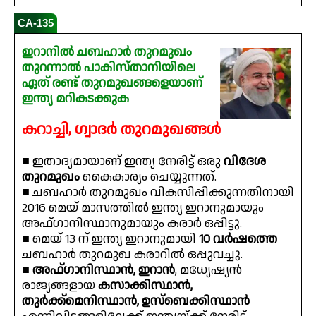
CA-135
ഇറാനിൽ ചബഹാർ തുറമുഖം
തുറന്നാൽ പാകിസ്താനിയിലെ
ഏത് രണ്ട് തുറമുഖങ്ങളെയാണ്
ഇന്ത്യ മറികടക്കുക
കറാച്ചി, ഗ്വാദർ തുറമുഖങ്ങൾ
■ ഇതാദ്യമായാണ് ഇന്ത്യ നേരിട്ട് ഒരു
വിദേശ
തുറമുഖം
കൈകാര്യം ചെയ്യുന്നത്.
■ ചബഹാർ തുറമുഖം വികസിപ്പിക്കുന്നതിനായി
2016 മെയ് മാസത്തിൽ ഇന്ത്യ ഇറാനുമായും
അഫ്ഗാനിസ്ഥാനുമായും കരാർ ഒപ്പിട്ടു.
■ മെയ് 13 ന് ഇന്ത്യ ഇറാനുമായി
10 വർഷത്തെ
ചബഹാർ തുറമുഖ കരാറിൽ ഒപ്പുവച്ചു.
■
അഫ്ഗാനിസ്ഥാൻ, ഇറാൻ
, മധ്യേഷ്യൻ
രാജ്യങ്ങളായ
കസാക്കിസ്ഥാൻ,
തുർക്ക്മെനിസ്ഥാൻ, ഉസ്ബെക്കിസ്ഥാൻ