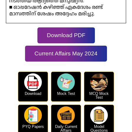
നടത്തിയ ആദ്യത്തെ മനുഷ്യൻ.
■ ഓപ്പറേഷൻ കഴിഞ്ഞ് ഏകദേശം രണ്ട്
മാസത്തിന് ശേഷം അദ്ദേഹം മരിച്ചു.
Download PDF
Current Affairs May 2024
Download
Mock Test
MCQ Mock
Test
PYQ Papers
Daily Current
Model
Affairs
Questions