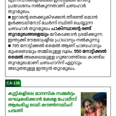
എന്നിവിടങ്ങളിലേക്ക് ഇന്ത്യയ്ക്ക് നേരിട്ട്
പ്രവേശനം നൽകുന്നതാണ് ചബഹാർ
തുറമുഖം.
■ ഇറാൻ്റെ തെക്കുകിഴക്കൻ തീരത്ത് ഒമാൻ
ഉൾക്കടലിനോട് ചേർന്ന് സ്ഥിതി ചെയ്യുന്ന
ചബഹാർ തുറമുഖം
പാകിസ്ഥാൻ്റെ രണ്ട്
തുറമുഖങ്ങളെയും
മറികടക്കാൻ ശ്രമിക്കുന്ന
ഇന്ത്യക്ക് ഭൗമരാഷ്ട്രീയ പ്രാധാന്യം നൽകുന്നു.
■
785 നോട്ടിക്കൽ മൈൽ ആണ് ചാബഹാറും
മുംബൈയും തമ്മിലുള്ള ദൂരം.
550 നോട്ടിക്കൽ
മൈൽ
അകലെയുള്ള ഗുജറാത്തിലെ കാണ്ട്‌ല
തുറമുഖമാണ് ചബഹാറിന് ഏറ്റവും
അടുത്തുള്ള ഇന്ത്യൻ തുറമുഖം.
CA-136
കുട്ടികളിലെ മാനസിക സമ്മർദ്ദം
ലഘൂകരിക്കാൻ കേരള പോലീസ്
ആരംഭിച്ച ടെലി കൗൺസലിംഗ്
പദ്ധതി