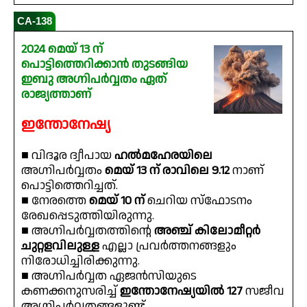
CA-138
2024 മെയ് 13 ന്
പൊട്ടിത്തെറിക്കാൻ തുടങ്ങിയ
ഇബു അഗ്നിപർവ്വതം ഏത്
രാജ്യത്താണ്
ഇന്തോനേഷ്യ
■ വിദൂര ദ്വീപായ
ഹൽമഹേരയിലെ
അഗ്നിപർവ്വതം
മെയ് 13 ന് രാവിലെ 9.12
നാണ്
പൊട്ടിത്തെറിച്ചത്.
■ നേരത്തെ
മെയ് 10 ന്
ചെറിയ സ്‌ഫോടനം
രേഖപ്പെടുത്തിയിരുന്നു.
■ അഗ്നിപർവ്വതത്തിൻ്റെ
അഞ്ച് കിലോമീറ്റർ
ചുറ്റളവിലുള്ള
എല്ലാ പ്രവർത്തനങ്ങളും
നിരോധിച്ചിരിക്കുന്നു.
■ അഗ്നിപർവ്വത ഏജൻസിയുടെ
കണക്കനുസരിച്ച്
ഇന്തോനേഷ്യയിൽ 127
സജീവ
അഗ്നിപർവ്വതങ്ങളുണ്ട്.