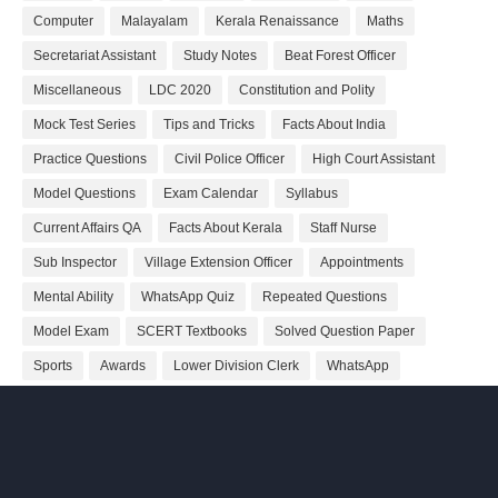
Computer
Malayalam
Kerala Renaissance
Maths
Secretariat Assistant
Study Notes
Beat Forest Officer
Miscellaneous
LDC 2020
Constitution and Polity
Mock Test Series
Tips and Tricks
Facts About India
Practice Questions
Civil Police Officer
High Court Assistant
Model Questions
Exam Calendar
Syllabus
Current Affairs QA
Facts About Kerala
Staff Nurse
Sub Inspector
Village Extension Officer
Appointments
Mental Ability
WhatsApp Quiz
Repeated Questions
Model Exam
SCERT Textbooks
Solved Question Paper
Sports
Awards
Lower Division Clerk
WhatsApp