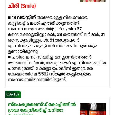
ചിരി (Smile)
■
18 വയസ്സിന്
താഴെയുള്ള നിർധനരായ
കുട്ടികളിലേക്ക് എത്തിക്കുന്നതിന്
സംസ്ഥാനതല കൺട്രോൾ റൂമിന്
37
സൈക്കോളജിസ്റ്റുകൾ,
38
കൗൺസിലർമാർ,
21
സൈക്യാട്രിസ്റ്റുകൾ,
51
അധ്യാപകർ
എന്നിവരുടെ മുഴുവൻ സമയ പിന്തുണയും
ഉണ്ടായിരുന്നു.
■ പരിശീലനം സിദ്ധിച്ച മനശ്ശാസ്ത്രജ്ഞർ,
കൗൺസിലർമാർ, അധ്യാപകർ എന്നിവരടങ്ങിയ
പാനലുമായി കേരളാ പോലീസ് ഇതുവരെ
കേരളത്തിലെ
5,582 സ്കൂൾ കുട്ടികളുടെ
സഹായത്തിനെത്തിയിട്ടുണ്ട്.
CA-137
സ്പെഷ്യലൈസ്‌ഡ്‌ കോച്ചിങ്ങിൽ
ശ്രദ്ധ കേന്ദ്രീകരിച്ച് വനിതാ