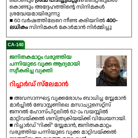
കൊണ്ടും
ശ്രദ്ധ പിടിച്ചുപറ്റുന്ന
ടൈറ്റിലുകൾ
കൊണ്ടും അദ്ദേഹത്തിൻ്റെ സിനിമകൾ
ശ്രദ്ധേയമായിരുന്നു
■ 60 വർഷത്തിലേറെ നീണ്ട കരിയറിൽ
400-
ലധികം
സിനിമകൾ കോർമാൻ നിർമ്മിച്ചു
CA-140
ജനിതകമാറ്റം വരുത്തിയ
പന്നിയുടെ വൃക്ക ആദ്യമായി
സ്വീകരിച്ച വ്യക്തി
റിച്ചാർഡ് സ്‌ലേമാൻ
■ അവസാനഘട്ട വൃക്കരോഗം ബാധിച്ച സ്ലേമാൻ
മാർച്ചിൽ ബോസ്റ്റണിലെ മസാച്യുസെറ്റ്‌സ്
ജനറൽ ഹോസ്പിറ്റലിൽ 62-ാം വയസ്സിൽ
മാറ്റിവയ്ക്കൽ ശസ്ത്രക്രിയയ്ക്ക് വിധേയനായി.
■ റിച്ചാർഡ് "റിക്ക്" സ്ലേമാൻ, ജനിതകമാറ്റം
വരുത്തിയ പന്നിയുടെ വൃക്ക മാറ്റിവയ്ക്കൽ