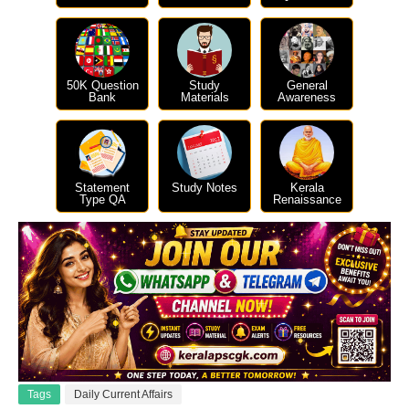
50K Question
Study
General
Bank
Materials
Awareness
Statement
Study Notes
Kerala
Type QA
Renaissance
Tags
Daily Current Affairs