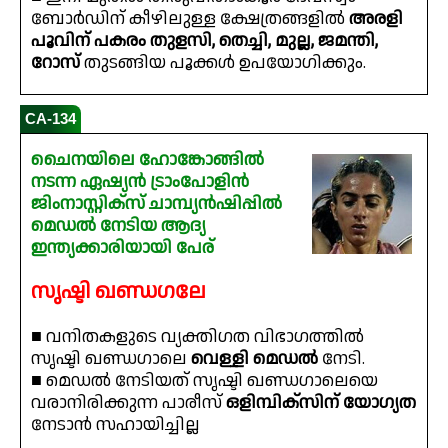
ബോർഡിന് കീഴിലുള്ള ക്ഷേത്രങ്ങളിൽ
അരളി
പൂവിന് പകരം തുളസി, തെച്ചി, മുല്ല, ജമന്തി,
റോസ്
തുടങ്ങിയ പൂക്കൾ ഉപയോഗിക്കും.
CA-134
ചൈനയിലെ ഹോങ്കോങ്ങിൽ
നടന്ന ഏഷ്യൻ ട്രാംപോളിൻ
ജിംനാസ്റ്റിക്‌സ് ചാമ്പ്യൻഷിപ്പിൽ
മെഡൽ നേടിയ ആദ്യ
ഇന്ത്യക്കാരിയായി പേര്
സൃഷ്ടി ഖണ്ഡഗലേ
■ വനിതകളുടെ വ്യക്തിഗത വിഭാഗത്തിൽ
സൃഷ്ടി ഖണ്ഡഗാലെ
വെള്ളി മെഡൽ
നേടി.
■ മെഡൽ നേടിയത് സൃഷ്ടി ഖണ്ഡഗാലെയെ
വരാനിരിക്കുന്ന പാരീസ്
ഒളിമ്പിക്‌സിന് യോഗ്യത
നേടാൻ സഹായിച്ചില്ല