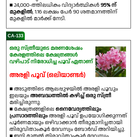
■ 24,000-ത്തിലധികം വിദ്യാർത്ഥികൾ
95% ന്
മുകളിൽ
, 1.16 ലക്ഷം പേർ 90 ശതമാനത്തിന്
മുകളിൽ മാർക്ക് നേടി.
CA-133
ഒരു സ്ത്രീയുടെ മരണശേഷം
കേരളത്തിലെ ക്ഷേത്രങ്ങൾ
വഴിപാട് നിരോധിച്ച പൂവ് ഏതാണ്
അരളി പൂവ് (ഒലിയാണ്ടർ)
■ അടുത്തിടെ ആലപ്പുഴയിൽ അരളി പൂവും
ഇലയും
അബദ്ധത്തിൽ കഴിച്ച് ഒരു സ്ത്രീ
മരിച്ചിരുന്നു.
■ ക്ഷേത്രങ്ങളിലെ
നൈവേദ്യത്തിലും
പ്രസാദത്തിലും
അരളി പൂവ് ഉപയോഗിക്കുന്നത്
പൂർണമായും ഒഴിവാക്കാൻ തീരുമാനിച്ചതായി
തിരുവിതാംകൂർ ദേവസ്വം ബോർഡ് അറിയിച്ചു.
■ ഇനി മുതൽ തിരുവിതാംകൂർ ദേവസ്വം