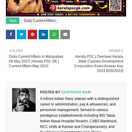
Tags
Daily Current Affairs
OLDER
NEWER
Daily Current Affairs in Malayalam
Kerala PSC | Overseer Kerala
08 May 2023 | Kerala PSC GK |
State Cashew Development
Current Affairs May 2023
Corporation Exam Answer Key
2023 [026/2023]
POSTED BY
SANTHOSH NAIR
A retired Indian Navy veteran with a distinguished
career in administration, pay & allowances, and
personnel management. Served in various
prestigious establishments including INS Tabar,
Indian Naval Hospital Nivarini, CABS Mankhurd,
NCC Units at Karwar and Changanassery, and