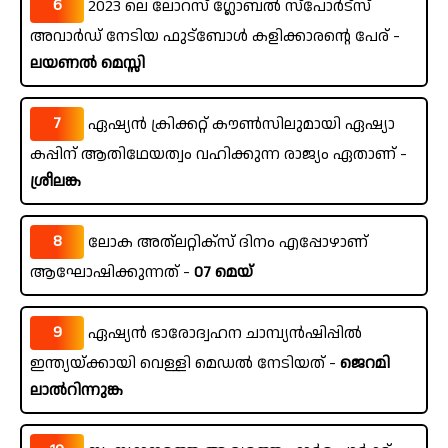
6
2023 ലെ ലോറസ് ഗ്ലോബൽ സ്പോർട്സ്
അവാർഡ് നേടിയ ഫുട്ബോൾ കളിക്കാരന്റെ പേര് -
ലയണൽ മെസ്സി
7
ഏഷ്യൻ ക്രിക്കറ്റ് കൗൺസിലുമായി ഏഷ്യാ
കപ്പിന് ആതിഥേയത്വം വഹിക്കുന്ന രാജ്യം ഏതാണ് -
ശ്രീലങ്ക
8
ലോക അത്ലറ്റിക്സ് ദിനം എപ്പോഴാണ്
ആഘോഷിക്കുന്നത് -
07 മെയ്
9
ഏഷ്യൻ ഭാരോദ്വഹന ചാമ്പ്യൻഷിപ്പിൽ
ഇന്ത്യയ്ക്കായി വെള്ളി മെഡൽ നേടിയത് -
ജെറമി
ലാൽറിന്നുങ്ക