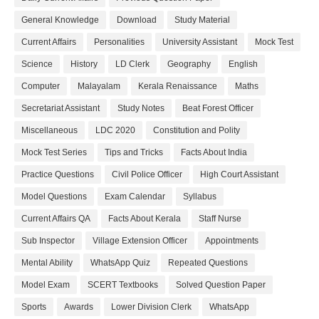
General Knowledge
Download
Study Material
Current Affairs
Personalities
University Assistant
Mock Test
Science
History
LD Clerk
Geography
English
Computer
Malayalam
Kerala Renaissance
Maths
Secretariat Assistant
Study Notes
Beat Forest Officer
Miscellaneous
LDC 2020
Constitution and Polity
Mock Test Series
Tips and Tricks
Facts About India
Practice Questions
Civil Police Officer
High Court Assistant
Model Questions
Exam Calendar
Syllabus
Current Affairs QA
Facts About Kerala
Staff Nurse
Sub Inspector
Village Extension Officer
Appointments
Mental Ability
WhatsApp Quiz
Repeated Questions
Model Exam
SCERT Textbooks
Solved Question Paper
Sports
Awards
Lower Division Clerk
WhatsApp