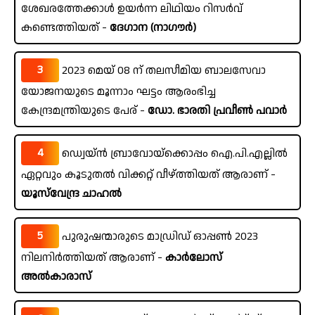
ശേഖരത്തേക്കാൾ ഉയർന്ന ലിഥിയം റിസർവ്
കണ്ടെത്തിയത് -
ദേഗാന (നാഗൗർ)
3
2023 മെയ് 08 ന് തലസീമിയ ബാലസേവാ
യോജനയുടെ മൂന്നാം ഘട്ടം ആരംഭിച്ച
കേന്ദ്രമന്ത്രിയുടെ പേര് -
ഡോ. ഭാരതി പ്രവീൺ പവാർ
4
ഡ്വെയ്ൻ ബ്രാവോയ്‌ക്കൊപ്പം ഐ.പി.എല്ലിൽ
ഏറ്റവും കൂടുതൽ വിക്കറ്റ് വീഴ്ത്തിയത് ആരാണ് -
യൂസ്‌വേന്ദ്ര ചാഹൽ
5
പുരുഷന്മാരുടെ മാഡ്രിഡ് ഓപ്പൺ 2023
നിലനിർത്തിയത് ആരാണ് -
കാർലോസ്
അൽകാരാസ്