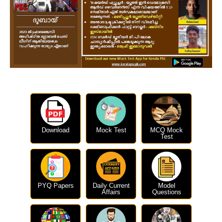
Download
Mock Test
MCQ Mock
Test
PYQ Papers
Daily Current
Model
Affairs
Questions