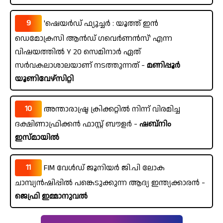
9
'ഷെയർഡ് ഫ്യൂച്ചർ : യൂത്ത് ഇൻ
ഡെമോക്രസി ആൻഡ് ഗവെർണൻസ്' എന്ന
വിഷയത്തിൽ Y 20 സെമിനാർ ഏത്
സർവകലാശാലയാണ് നടത്തുന്നത് -
മണിപ്പൂർ
യൂണിവേഴ്സിറ്റി
10
അന്താരാഷ്ട്ര ക്രിക്കറ്റിൽ നിന്ന് വിരമിച്ച
ദക്ഷിണാഫ്രിക്കൻ ഫാസ്റ്റ് ബൗളർ -
ഷബ്നിം
ഇസ്മായിൽ
11
FIM വേൾഡ് ജൂനിയർ ജി.പി ലോക
ചാമ്പ്യൻഷിപ്പിൽ പങ്കെടുക്കുന്ന ആദ്യ ഇന്ത്യക്കാരൻ -
ജെഫ്രി ഇമ്മാനുവൽ