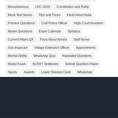
Miscellaneous
LDC 2020
Constitution and Polity
Mock Test Series
Tips and Tricks
Facts About India
Practice Questions
Civil Police Officer
High Court Assistant
Model Questions
Exam Calendar
Syllabus
Current Affairs QA
Facts About Kerala
Staff Nurse
Sub Inspector
Village Extension Officer
Appointments
Mental Ability
WhatsApp Quiz
Repeated Questions
Model Exam
SCERT Textbooks
Solved Question Paper
Sports
Awards
Lower Division Clerk
WhatsApp