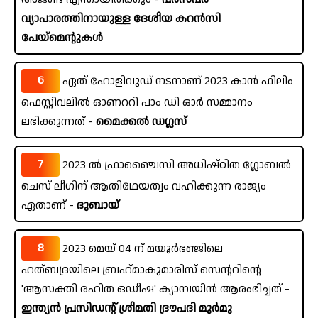
വ്യാപാരത്തിനായുള്ള ദേശീയ കറൻസി
പേയ്‌മെന്റുകൾ
6
ഏത് ഹോളിവുഡ് നടനാണ് 2023 കാൻ ഫിലിം
ഫെസ്റ്റിവലിൽ ഓണററി പാം ഡി ഓർ സമ്മാനം
ലഭിക്കുന്നത് -
മൈക്കൽ ഡഗ്ലസ്
7
2023 ൽ ഫ്രാഞ്ചൈസി അധിഷ്ഠിത ഗ്ലോബൽ
ചെസ് ലീഗിന് ആതിഥേയത്വം വഹിക്കുന്ന രാജ്യം
ഏതാണ് -
ദുബായ്
8
2023 മെയ് 04 ന് മയൂർഭഞ്ജിലെ
ഹത്ബദ്രയിലെ ബ്രഹ്‌മാകുമാരിസ് സെന്ററിന്റെ
'ആസക്തി രഹിത ഒഡീഷ' ക്യാമ്പയിൻ ആരംഭിച്ചത് -
ഇന്ത്യൻ പ്രസിഡന്റ് ശ്രീമതി ദ്രൗപദി മുർമു