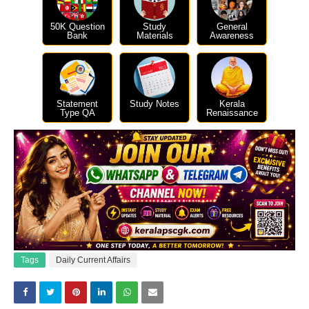
50K Question
Study
General
Bank
Materials
Awareness
Statement
Study Notes
Kerala
Type QA
Renaissance
Tags
Daily Current Affairs