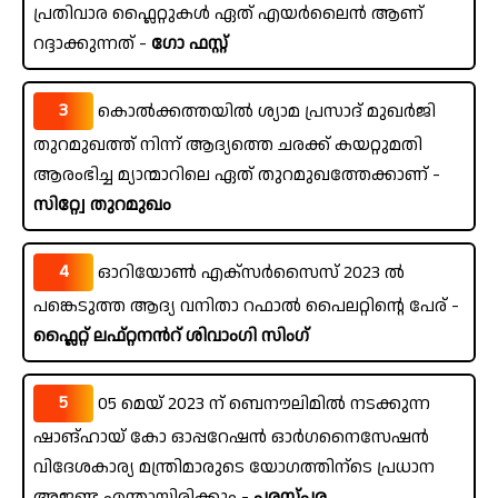
പ്രതിവാര ഫ്ലൈറ്റുകൾ ഏത് എയർലൈൻ ആണ്
റദ്ദാക്കുന്നത് -
ഗോ ഫസ്റ്റ്
3
കൊൽക്കത്തയിൽ ശ്യാമ പ്രസാദ് മുഖർജി
തുറമുഖത്ത് നിന്ന് ആദ്യത്തെ ചരക്ക് കയറ്റുമതി
ആരംഭിച്ച മ്യാന്മാറിലെ ഏത് തുറമുഖത്തേക്കാണ് -
സിറ്റ്വേ തുറമുഖം
4
ഓറിയോൺ എക്സർസൈസ് 2023 ൽ
പങ്കെടുത്ത ആദ്യ വനിതാ റഫാൽ പൈലറ്റിന്റെ പേര് -
ഫ്ലൈറ്റ് ലഫ്റ്റനൻറ് ശിവാംഗി സിംഗ്
5
05 മെയ് 2023 ന് ബെനൗലിമിൽ നടക്കുന്ന
ഷാങ്ഹായ് കോ ഓപ്പറേഷൻ ഓർഗനൈസേഷൻ
വിദേശകാര്യ മന്ത്രിമാരുടെ യോഗത്തിന്ടെ പ്രധാന
അജണ്ട എന്തായിരിക്കും -
പരസ്പര