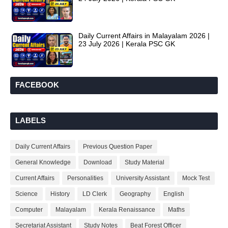
Daily Current Affairs in Malayalam 2026 |
23 July 2026 | Kerala PSC GK
FACEBOOK
LABELS
Daily Current Affairs
Previous Question Paper
General Knowledge
Download
Study Material
Current Affairs
Personalities
University Assistant
Mock Test
Science
History
LD Clerk
Geography
English
Computer
Malayalam
Kerala Renaissance
Maths
Secretariat Assistant
Study Notes
Beat Forest Officer