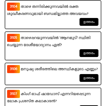
3104
താഴെ തന്നിരിക്കുന്നവയിൽ രക്ത
ശുദ്ധീകരണവുമായി ബന്ധമില്ലാത്ത അവയവം?
3105
താഴെപ്പറയുന്നവയിൽ 'ആനമുടി' സ്ഥിതി
ചെയ്യുന്ന ദേശീയോദ്യാനം ഏത്?
3106
മനുഷ്യ ശരീരത്തിലെ അസ്ഥികളുടെ എണ്ണം?
3107
കിംഗ് ഓഫ് ഷാഡോസ് എന്നറിയപ്പെടുന്ന
ലോക പ്രശസ്ത കലാകാരൻ?