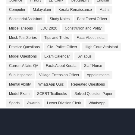
Science
History
LD Clerk
Geography
English
Computer
Malayalam
Kerala Renaissance
Maths
Secretariat Assistant
Study Notes
Beat Forest Officer
Miscellaneous
LDC 2020
Constitution and Polity
Mock Test Series
Tips and Tricks
Facts About India
Practice Questions
Civil Police Officer
High Court Assistant
Model Questions
Exam Calendar
Syllabus
Current Affairs QA
Facts About Kerala
Staff Nurse
Sub Inspector
Village Extension Officer
Appointments
Mental Ability
WhatsApp Quiz
Repeated Questions
Model Exam
SCERT Textbooks
Solved Question Paper
Sports
Awards
Lower Division Clerk
WhatsApp