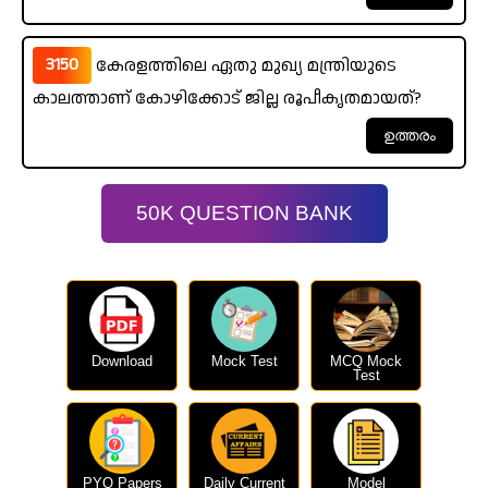
3150
കേരളത്തിലെ ഏതു മുഖ്യ മന്ത്രിയുടെ
കാലത്താണ് കോഴിക്കോട് ജില്ല രൂപീകൃതമായത്?
50K QUESTION BANK
Download
Mock Test
MCQ Mock
Test
PYQ Papers
Daily Current
Model