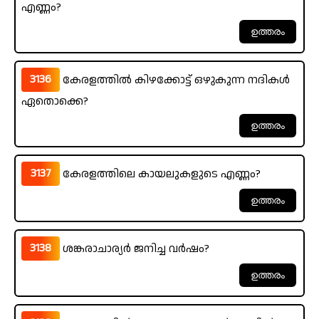
എണ്ണം?
3136
കേരളത്തിൽ കിഴക്കോട്ട് ഒഴുകുന്ന നദികൾ
ഏതൊക്കെ?
3137
കേരളത്തിലെ കായലുകളുടെ എണ്ണം?
3138
ശങ്കരാചാര്യർ ജനിച്ച വർഷം?