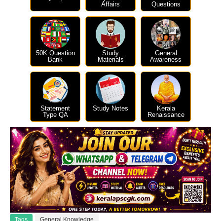
Affairs
Questions
50K Question
Study
General
Bank
Materials
Awareness
Statement
Study Notes
Kerala
Type QA
Renaissance
Tags
General Knowledge