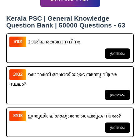
Kerala PSC | General Knowledge
Question Bank | 50000 Questions - 63
3101
ദേശീയ രക്തദാന ദിനം.
3102
മൊറാർജി ദേശായിയുടെ അന്ത്യ വിശ്രമ
സ്ഥലം?
3103
ഇന്ത്യയിലെ ആദ്യത്തെ പൈതൃക നഗരം?