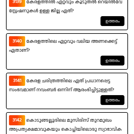
3139
കേരളത്തിൽ ഏറ്റവും കൂടുതൽ റെയിൽവേ
സ്റ്റേഷനുകൾ ഉള്ള ജില്ല ഏത്?
3140
കേരളത്തിലെ ഏറ്റവും വലിയ അണക്കെട്ട്
ഏതാണ്?
3141
കേരള ചരിത്രത്തിലെ ഏത് പ്രധാനപ്പെട്ട
സംഭവമാണ് നവംബർ ഒന്നിന് ആരംഭിച്ചിട്ടുള്ളത്?
3142
കൊടുങ്ങല്ലൂരിലെ മുസിരിസ് തുറമുഖം
അപ്രത്യക്ഷമാവുകയും കൊച്ചിയിലൊരു സ്വാഭാവിക