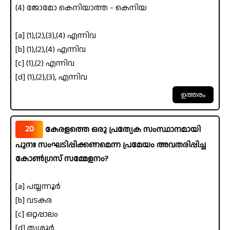
(4) ജോമോ കെനിയാത്ത - കെനിയ
[a] (1),(2),(3),(4) എന്നിവ
[b] (1),(2),(4) എന്നിവ
[c] (1),(2) എന്നിവ
[d] (1),(2),(3), എന്നിവ
20
കേരളത്തെ ഒരു പ്രത്യേക സംസ്ഥാനമായി
പുനഃ സംഘടിപ്പിക്കണമെന്ന പ്രമേയം അവതരിപ്പിച്ച
കോൺഗ്രസ് സമ്മേളനം?
[a] പയ്യന്നൂർ
[b] വടകര
[c] ഒറ്റപ്പാലം
[d] തൃശൂർ