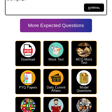
More Expected Questions
Download
Mock Test
MCQ Mock
Test
PYQ Papers
Daily Current
Model
Affairs
Questions