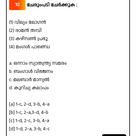
10
ചേരുംപടി ചേർക്കുക :
(1) വില്യം ലോഗൻ
(2) രാമൻ തമ്പി
(3) കഴ്‌സൺ പ്രഭു
(4) മംഗൾ പാണ്ഡെ
a. ഒന്നാം സ്വാതന്ത്ര്യ സമരം
b. ബംഗാൾ വിഭജനം
c. മലബാർ മാന്വൽ
d. കുറിച്യ കലാപം
[a] 1-c, 2-d, 3-b, 4-a
[b] 1-c, 2-a,3-d, 4-b
[c] 1-d, 2-c, 3-b, 4-a
[d] 1-d, 2-a, 3-b, 4-c