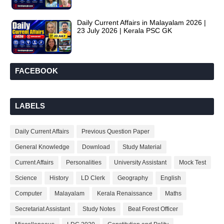
Daily Current Affairs in Malayalam 2026 |
23 July 2026 | Kerala PSC GK
FACEBOOK
LABELS
Daily Current Affairs
Previous Question Paper
General Knowledge
Download
Study Material
Current Affairs
Personalities
University Assistant
Mock Test
Science
History
LD Clerk
Geography
English
Computer
Malayalam
Kerala Renaissance
Maths
Secretariat Assistant
Study Notes
Beat Forest Officer