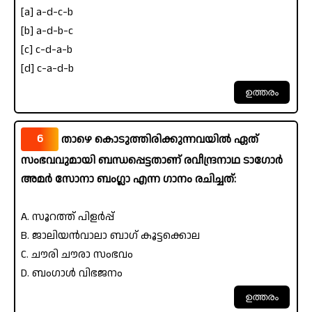
[a] a-d-c-b
[b] a-d-b-c
[c] c-d-a-b
[d] c-a-d-b
6
താഴെ കൊടുത്തിരിക്കുന്നവയിൽ ഏത്
സംഭവവുമായി ബന്ധപ്പെട്ടതാണ് രവീന്ദ്രനാഥ ടാഗോർ
അമർ സോനാ ബംഗ്ലാ എന്ന ഗാനം രചിച്ചത്:
A. സൂറത്ത് പിളർപ്പ്
B. ജാലിയൻവാലാ ബാഗ് കൂട്ടക്കൊല
C. ചൗരി ചൗരാ സംഭവം
D. ബംഗാൾ വിഭജനം