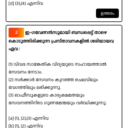
[d] (3),(4) എന്നിവ
2
ഇ-ഗവേണൻസുമായി ബന്ധപ്പെട്ട് താഴെ
കൊടുത്തിരിക്കുന്ന പ്രസ്താവനകളിൽ ശരിയായവ
ഏവ :
(1) വിവര സാങ്കേതിക വിദ്യയുടെ സഹായത്താൽ
സേവനം നേടാം.
(2) സർക്കാർ സേവനം കുറഞ്ഞ ചെലവിലും
വേഗത്തിലും ലഭിക്കുന്നു.
(3) ഓഫീസുകളുടെ കാര്യക്ഷമതയും
സേവനത്തിന്ടെ ഗുണമേന്മയും വർദ്ധിക്കുന്നു.
[a] (1), (2),(3) എന്നിവ
[b] (1), (2) എന്നിവ