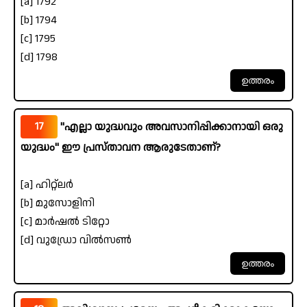
[a] 1792
[b] 1794
[c] 1795
[d] 1798
17
"എല്ലാ യുദ്ധവും അവസാനിപ്പിക്കാനായി ഒരു
യുദ്ധം" ഈ പ്രസ്താവന ആരുടേതാണ്?
[a] ഹിറ്റ്ലർ
[b] മുസോളിനി
[c] മാർഷൽ ടിറ്റോ
[d] വുഡ്രോ വിൽസൺ