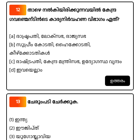
12
താഴെ നൽകിയിരിക്കുന്നവയിൽ കേന്ദ്ര
ഗവണ്മെന്ടിൻടെ കാര്യനിർവഹണ വിഭാഗം ഏത്?
[a] രാഷ്ട്രപതി, ലോക്സഭ, രാജ്യസഭ
[b] സുപ്രീം കോടതി, ഹൈക്കോടതി,
കീഴ്‌ക്കോടതികൾ
[c] രാഷ്‌ട്രപതി, കേന്ദ്ര മന്ത്രിസഭ, ഉദ്യോഗസ്ഥ വൃന്ദം
[d] ഇവയെല്ലാം
13
ചേരുംപടി ചേർക്കുക.
(1) ഇന്ത്യ
(2) ഈജിപ്ത്
(3) യുഗോസ്ലാവിയ