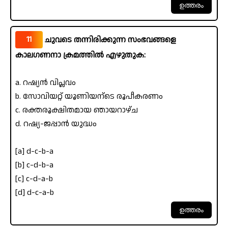
11
ചുവടെ തന്നിരിക്കുന്ന സംഭവങ്ങളെ
കാലഗണനാ ക്രമത്തിൽ എഴുതുക:
a. റഷ്യൻ വിപ്ലവം
b. സോവിയറ്റ് യൂണിയന്ടെ രൂപീകരണം
c. രക്തരൂക്ഷിതമായ ഞായറാഴ്ച
d. റഷ്യ-ജപ്പാൻ യുദ്ധം
[a] d-c-b-a
[b] c-d-b-a
[c] c-d-a-b
[d] d-c-a-b