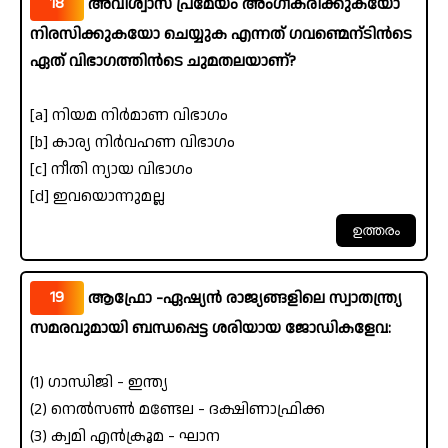
18
അവിശ്വാസ പ്രമേയം അംഗീകരിക്കുകയോ
നിരസിക്കുകയോ ചെയ്യുക എന്നത് ഗവണ്മെന്ടിൻടെ
ഏത് വിഭാഗത്തിൻടെ ചുമതലയാണ്?
[a] നിയമ നിർമാണ വിഭാഗം
[b] കാര്യ നിർവഹണ വിഭാഗം
[c] നീതി ന്യായ വിഭാഗം
[d] ഇവയൊന്നുമല്ല
19
ആഫ്രോ -ഏഷ്യൻ രാജ്യങ്ങളിലെ സ്വാതന്ത്ര്യ
സമരവുമായി ബന്ധപ്പെട്ട ശരിയായ ജോഡികളേവ:
(1) ഗാന്ധിജി - ഇന്ത്യ
(2) നെൽസൺ മണ്ടേല - ദക്ഷിണാഫ്രിക്ക
(3) ക്വമി എൻക്രൂമ - ഘാന