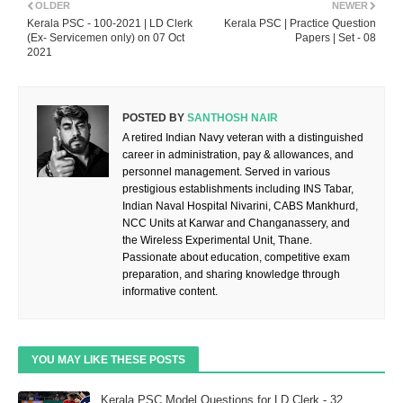
OLDER
NEWER
Kerala PSC - 100-2021 | LD Clerk
Kerala PSC | Practice Question
(Ex- Servicemen only) on 07 Oct
Papers | Set - 08
2021
POSTED BY
SANTHOSH NAIR
A retired Indian Navy veteran with a distinguished
career in administration, pay & allowances, and
personnel management. Served in various
prestigious establishments including INS Tabar,
Indian Naval Hospital Nivarini, CABS Mankhurd,
NCC Units at Karwar and Changanassery, and
the Wireless Experimental Unit, Thane.
Passionate about education, competitive exam
preparation, and sharing knowledge through
informative content.
YOU MAY LIKE THESE POSTS
Kerala PSC Model Questions for LD Clerk - 32