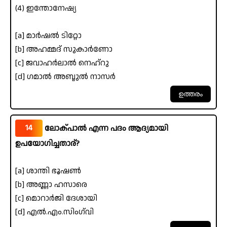
(4) ഇന്തോനേഷ്യ
[a] മാർഷൽ ടിറ്റോ
[b] അഹമ്മദ് സുകാർണോ
[c] ജവാഹർലാൽ നെഹ്‌റു
[d] ഗമാൽ അബ്ദുൽ നാസർ
14
ലോക്പാൽ എന്ന പദം ആദ്യമായി
ഉപയോഗിച്ചതാര്?
[a] ശാന്തി ഭൂഷൺ
[b] അണ്ണാ ഹസാരെ
[c] മൊറാർജി ദേശായി
[d] എൽ.എം.സിംഗ്‌വി