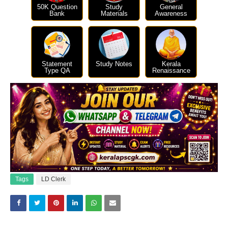
50K Question
Study
General
Bank
Materials
Awareness
Statement
Study Notes
Kerala
Type QA
Renaissance
Tags
LD Clerk