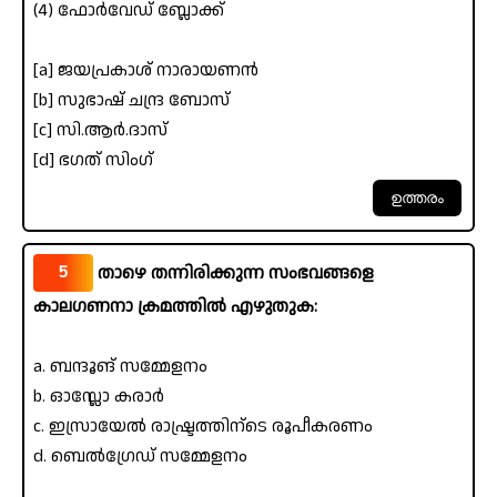
(4) ഫോർവേഡ് ബ്ലോക്ക്
[a] ജയപ്രകാശ് നാരായണൻ
[b] സുഭാഷ് ചന്ദ്ര ബോസ്
[c] സി.ആർ.ദാസ്
[d] ഭഗത് സിംഗ്
5
താഴെ തന്നിരിക്കുന്ന സംഭവങ്ങളെ
കാലഗണനാ ക്രമത്തിൽ എഴുതുക:
a. ബന്ദൂങ് സമ്മേളനം
b. ഓസ്ലോ കരാർ
c. ഇസ്രായേൽ രാഷ്ട്രത്തിന്ടെ രൂപീകരണം
d. ബെൽഗ്രേഡ് സമ്മേളനം