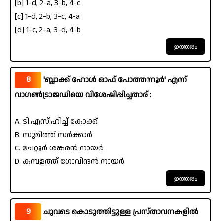
[b] 1-d, 2-a, 3-b, 4-c
[c] 1-d, 2-b, 3-c, 4-a
[d] 1-c, 2-a, 3-d, 4-b
8
'ബ്ലാക്ക് ഹോൾ ഓഫ് പോത്തന്നൂർ' എന്ന്
വാഗൺട്രാജഡിയെ വിശേഷിപ്പിച്ചതാര് :
A. ടി.എസ്.ഹിച്ച് കോക്ക്
B. സുമിത്ത് സർക്കാർ
C. ചേറ്റൂർ ശങ്കരൻ നായർ
D. കമ്പളത്ത് ഗോവിന്ദൻ നായർ
9
ചുവടെ കൊടുത്തിട്ടുള്ള പ്രസ്താവനകളിൽ