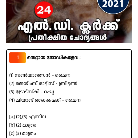
1
തെറ്റായ ജോഡികളേവ :
(1) സൺയാത്സെൻ - ചൈന
(2) ജെയിംസ് ഓട്ടിസ് - ബ്രിട്ടൺ
(3) ട്രോട്സ്കി - റഷ്യ
(4) ചിയാങ് കൈഷെക് - ചൈന
[a] (2),(3) എന്നിവ
[b] (2) മാത്രം
[c] (3) മാത്രം