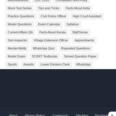
Miscellaneous
LDC 2020
Constitution and Polity
Mock Test Series
Tips and Tricks
Facts About India
Practice Questions
Civil Police Officer
High Court Assistant
Model Questions
Exam Calendar
Syllabus
Current Affairs QA
Facts About Kerala
Staff Nurse
Sub Inspector
Village Extension Officer
Appointments
Mental Ability
WhatsApp Quiz
Repeated Questions
Model Exam
SCERT Textbooks
Solved Question Paper
Sports
Awards
Lower Division Clerk
WhatsApp
About
Privacy Policy
Contact Us
Site Map
Disclaimer