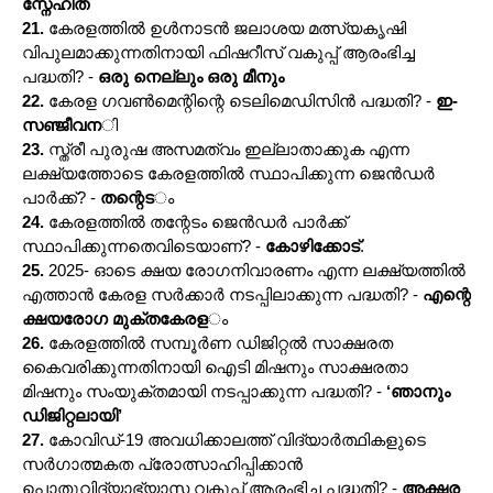
സ്നേഹിത
21.
കേരളത്തിൽ ഉൾനാടൻ ജലാശയ മത്സ്യകൃഷി
വിപുലമാക്കുന്നതിനായി ഫിഷറീസ് വകുപ്പ് ആരംഭിച്ച
പദ്ധതി? -
ഒരു നെല്ലും ഒരു മീനും
22.
കേരള ഗവൺമെന്റിന്റെ ടെലിമെഡിസിൻ പദ്ധതി? -
ഇ-
സഞ്ജീവന
ി
23.
സ്ത്രീ പുരുഷ അസമത്വം ഇല്ലാതാക്കുക എന്ന
ലക്ഷ്യത്തോടെ കേരളത്തിൽ സ്ഥാപിക്കുന്ന ജെൻഡർ
പാർക്ക്? -
തന്റെട
ം
24.
കേരളത്തിൽ തന്റേടം ജെൻഡർ പാർക്ക്
സ്ഥാപിക്കുന്നതെവിടെയാണ്? -
കോഴിക്കോട്
.
25.
2025- ഓടെ ക്ഷയ രോഗനിവാരണം എന്ന ലക്ഷ്യത്തിൽ
എത്താൻ കേരള സർക്കാർ നടപ്പിലാക്കുന്ന പദ്ധതി? -
എന്റെ
ക്ഷയരോഗ മുക്തകേരള
ം
26.
കേരളത്തിൽ സമ്പൂർണ ഡിജിറ്റൽ സാക്ഷരത
കൈവരിക്കുന്നതിനായി ഐടി മിഷനും സാക്ഷരതാ
മിഷനും സംയുക്തമായി നടപ്പാക്കുന്ന പദ്ധതി? -
‘ഞാനും
ഡിജിറ്റലായി’
27.
കോവിഡ്-19 അവധിക്കാലത്ത് വിദ്യാർത്ഥികളുടെ
സർഗാത്മകത പ്രോത്സാഹിപ്പിക്കാൻ
പൊതുവിദ്യാഭ്യാസ വകുപ്പ് ആരംഭിച്ച പദ്ധതി? -
അക്ഷര