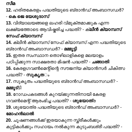
സീമ
12.
ഹരിതകേരളം പദ്ധതിയുടെ ബ്രാൻഡ് അംബാസഡർ?
-
കെ ജെ യേശുദാസ്
13.
വിദ്യാലയങ്ങളെ ലഹരി വിമുക്തമാക്കുക എന്ന
ലക്ഷ്യത്തോടെ ആവിഷ്കരിച്ച പദ്ധതി? - ക്
ലീൻ ക്യാമ്പസ്
സേഫ് ക്യാമ്പസ്
14.
ക്ലീൻ ക്യാമ്പസ് സേഫ് ക്യാമ്പസ് എന്ന പദ്ധതിയുടെ
ബ്രാൻഡ് അംബാസഡർ? -
മമ്മൂട്ടി
15.
ഇതര സംസ്ഥാന തൊഴിലാളികളെ മലയാളം
പഠിപ്പിക്കുന്ന സാക്ഷരതാ മിഷൻ പദ്ധതി? -
ചങ്ങാതി
16.
കേരളഗവൺമെന്റിന്റെ സൗജന്യ ക്യാൻസർ ചികിത്സ
പദ്ധതി? -
സുകൃത
ം
17.
സുകൃതം പദ്ധതിയുടെ ബ്രാൻഡ് അംബാസഡർ? -
മമ്മൂട്
ടി
18.
റോഡപകടങ്ങൾ കുറയ്ക്കുന്നതിനായി കേരള
ഗവൺമെന്റ് ആരംഭിച്ച പദ്ധതി? -
ശുഭയാത്
ര
19.
ശുഭയാത്ര പദ്ധതിയുടെ ബ്രാൻഡ് അംബാസഡർ? -
മോഹൻലാൽ
20.
ചൂഷണങ്ങൾക്ക് ഇരയാകുന്ന സ്ത്രീകൾക്കും
കുട്ടികൾക്കും സഹായം നൽകുന്ന കുടുംബശ്രീ പദ്ധതി? -