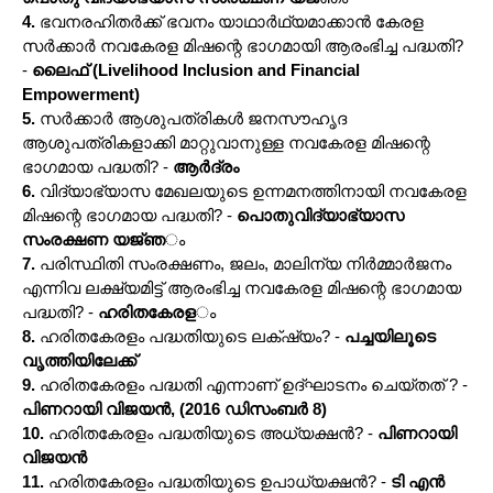
4.
ഭവനരഹിതർക്ക് ഭവനം യാഥാർഥ്യമാക്കാൻ കേരള
സർക്കാർ നവകേരള മിഷന്റെ ഭാഗമായി ആരംഭിച്ച പദ്ധതി?
-
ലൈഫ് (Livelihood Inclusion and Financial
Empowerment)
5.
സർക്കാർ ആശുപത്രികൾ ജനസൗഹൃദ
ആശുപത്രികളാക്കി മാറ്റുവാനുള്ള നവകേരള മിഷന്റെ
ഭാഗമായ പദ്ധതി? -
ആർദ്രം
6.
വിദ്യാഭ്യാസ മേഖലയുടെ ഉന്നമനത്തിനായി നവകേരള
മിഷന്റെ ഭാഗമായ പദ്ധതി? -
പൊതുവിദ്യാഭ്യാസ
സംരക്ഷണ യജ്‌ഞ
ം
7.
പരിസ്ഥിതി സംരക്ഷണം, ജലം, മാലിന്യ നിർമ്മാർജനം
എന്നിവ ലക്ഷ്യമിട്ട് ആരംഭിച്ച നവകേരള മിഷന്റെ ഭാഗമായ
പദ്ധതി? -
ഹരിതകേരള
ം
8.
ഹരിതകേരളം പദ്ധതിയുടെ ലക്‌ഷ്യം? -
പച്ചയിലൂടെ
വൃത്തിയിലേക്ക്
9.
ഹരിതകേരളം പദ്ധതി എന്നാണ് ഉദ്‌ഘാടനം ചെയ്തത് ? -
പിണറായി വിജയൻ, (2016 ഡിസംബർ 8)
10.
ഹരിതകേരളം പദ്ധതിയുടെ അധ്യക്ഷൻ? -
പിണറായി
വിജയൻ
11.
ഹരിതകേരളം പദ്ധതിയുടെ ഉപാധ്യക്ഷൻ? -
ടി എൻ