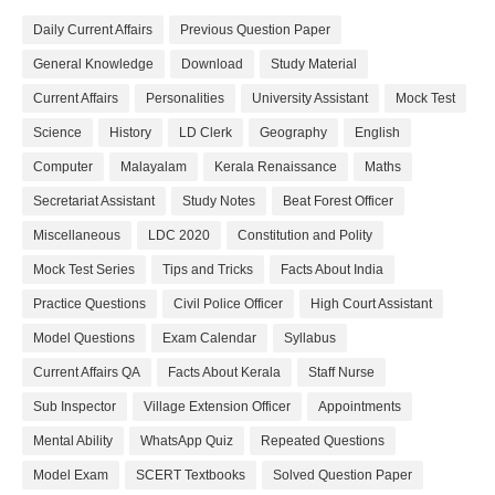
Daily Current Affairs
Previous Question Paper
General Knowledge
Download
Study Material
Current Affairs
Personalities
University Assistant
Mock Test
Science
History
LD Clerk
Geography
English
Computer
Malayalam
Kerala Renaissance
Maths
Secretariat Assistant
Study Notes
Beat Forest Officer
Miscellaneous
LDC 2020
Constitution and Polity
Mock Test Series
Tips and Tricks
Facts About India
Practice Questions
Civil Police Officer
High Court Assistant
Model Questions
Exam Calendar
Syllabus
Current Affairs QA
Facts About Kerala
Staff Nurse
Sub Inspector
Village Extension Officer
Appointments
Mental Ability
WhatsApp Quiz
Repeated Questions
Model Exam
SCERT Textbooks
Solved Question Paper