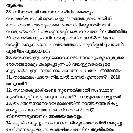
വൃക്
ഷം
28.
സ്വന്തമായി വാസസ്ഥലമില്ലാത്തതും
സംരക്ഷിക്കുവാൻ മറ്റാരും ഇല്ലാത്തതുമായ ജയിൽ
മോചിതരായ തടവുകാരെ താമസിപ്പിക്കുന്നതിനായി
സാമൂഹ്യ നീതി വകുപ്പ് നടപ്പിലാക്കുന്ന പദ്ധതി? -
തണലിടം
29.
ശബരിമലയും പരിസരവും മാലിന്യ നിർമാർജനം
നടപ്പിലാക്കുക എന്ന ലക്ഷ്യത്തോടെ ആവിഷ്കരിച്ച പദ്ധതി? -
പുണ്യം പൂങ്കാവന
ം
30.
ജന്മനായുള്ള ഹൃദയവൈകല്യങ്ങളാലും മറ്റ് ഗുരുതര
രോഗങ്ങളാലും കഷ്ടപ്പെടുന്ന 18 വയസ്സുവരെയുള്ള
കുട്ടികൾക്കുള്ള സൗജന്യ ചികിത്സ പദ്ധതി? -
താലോലം
31.
താലോലം പദ്ധതി നിലവിൽ വന്നത് എന്നാണ്? -
2010
ജനുവരി 1
32.
സുഗതകുമാരിയുടെ സ്മരണയ്ക്കായി സംസ്ഥാന
കൃഷിവകുപ്പ് നടപ്പാക്കുന്ന പദ്ധതി? -
നാട്ടുമാന്തോപ്പുകൾ
33.
പൊതുജനാരോഗ്യ മേഖലയിൽ രാജ്യത്തെ മികച്ച
മാതൃകാ പദ്ധതിയായി കേന്ദ്ര ഗവൺമെന്റ്
തിരഞ്ഞെടുത്തത്? -
അക്ഷയ കേരളം
34.
കൃഷി വകുപ്പും സംസ്ഥാന ശിശുക്ഷേമസമിതി വകുപ്പും
ചേർന്ന് നടപ്പാക്കുന്ന കാർഷിക പദ്ധതി? -
കൃഷിപാഠം