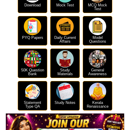
Download
Mock Test
MCQ Mock
Test
PYQ Papers
Daily Current
Model
Affairs
Questions
50K Question
Study
General
Bank
Materials
Awareness
Statement
Study Notes
Kerala
Type QA
Renaissance