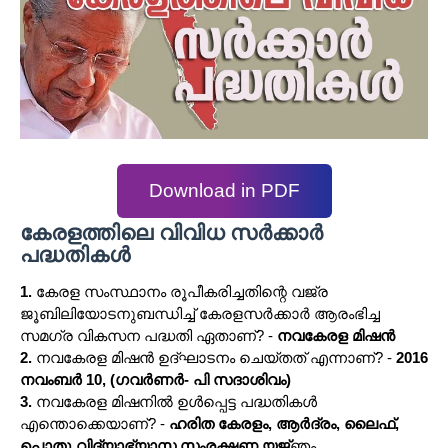
Download in PDF
കേരളത്തിലെ വിവിധ സർക്കാർ
പദ്ധതികൾ
1.
കേരള സംസ്ഥാനം രൂപീകരിച്ചതിന്റെ വജ്ര
ജൂബിലിയോടനുബന്ധിച്ച് കേരളസർക്കാർ ആരംഭിച്ച
സമഗ്ര വികസന പദ്ധതി ഏതാണ്? -
നവകേരള മിഷൻ
2.
നവകേരള മിഷൻ ഉദ്‌ഘാടനം ചെയ്തത് എന്നാണ്? -
2016
നവംബർ 10, (ഗവർണർ- പി സദാശിവം)
3.
നവകേരള മിഷനിൽ ഉൾപ്പെട്ട പദ്ധതികൾ
എന്തൊക്കെയാണ്? -
ഹരിത കേരളം, ആർദ്രം, ലൈഫ്‌,
പൊതു വിദ്യാഭ്യാസ സംരക്ഷണ യജ്
ഞം