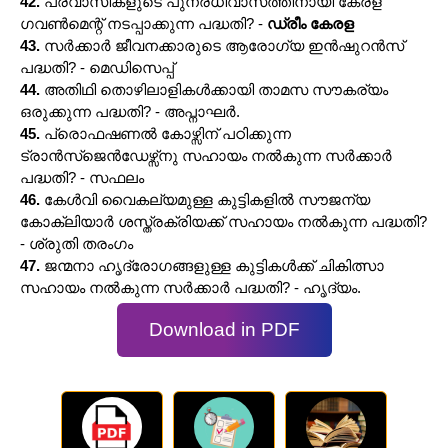
42.
പ്രവാസികളുടെ പുനരധിവാസത്തിനായി കേരള
ഗവൺമെന്റ് നടപ്പാക്കുന്ന പദ്ധതി? -
ഡ്രീം കേരള
43.
സർക്കാർ ജീവനക്കാരുടെ ആരോഗ്യ ഇൻഷുറൻസ്
പദ്ധതി? - മെഡിസെപ്പ്
44.
അതിഥി തൊഴിലാളികൾക്കായി താമസ സൗകര്യം
ഒരുക്കുന്ന പദ്ധതി? - അപ്നാഘർ.
45.
പ്രൊഫഷണൽ കോഴ്സിന് പഠിക്കുന്ന
ട്രാൻസ്ജെൻഡേഴ്സ്നു സഹായം നൽകുന്ന സർക്കാർ
പദ്ധതി? - സഫലം
46.
കേൾവി വൈകല്യമുള്ള കുട്ടികളിൽ സൗജന്യ
കോക്ലിയാർ ശസ്ത്രക്രിയക്ക്‌ സഹായം നൽകുന്ന പദ്ധതി?
- ശ്രുതി തരംഗം
47.
ജന്മനാ ഹൃദ്രോഗങ്ങളുള്ള കുട്ടികൾക്ക് ചികിത്സാ
സഹായം നൽകുന്ന സർക്കാർ പദ്ധതി? - ഹൃദ്യം.
Download in PDF