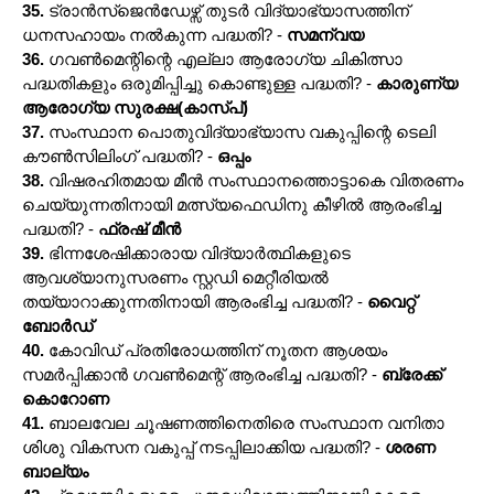
35.
ട്രാൻസ്ജെൻഡേഴ്സ് തുടർ വിദ്യാഭ്യാസത്തിന്
ധനസഹായം നൽകുന്ന പദ്ധതി? -
സമന്വയ
36.
ഗവൺമെന്റിന്റെ എല്ലാ ആരോഗ്യ ചികിത്സാ
പദ്ധതികളും ഒരുമിപ്പിച്ചു കൊണ്ടുള്ള പദ്ധതി? -
കാരുണ്യ
ആരോഗ്യ സുരക്ഷ(കാസ്പ്)
37.
സംസ്ഥാന പൊതുവിദ്യാഭ്യാസ വകുപ്പിന്റെ ടെലി
കൗൺസിലിംഗ് പദ്ധതി? -
ഒപ്പം
38.
വിഷരഹിതമായ മീൻ സംസ്ഥാനത്തൊട്ടാകെ വിതരണം
ചെയ്യുന്നതിനായി മത്സ്യഫെഡിനു കീഴിൽ ആരംഭിച്ച
പദ്ധതി? -
ഫ്രഷ് മീൻ
39.
ഭിന്നശേഷിക്കാരായ വിദ്യാർത്ഥികളുടെ
ആവശ്യാനുസരണം സ്റ്റഡി മെറ്റീരിയൽ
തയ്യാറാക്കുന്നതിനായി ആരംഭിച്ച പദ്ധതി? -
വൈറ്റ്
ബോർഡ്‌
40.
കോവിഡ് പ്രതിരോധത്തിന് നൂതന ആശയം
സമർപ്പിക്കാൻ ഗവൺമെന്റ് ആരംഭിച്ച പദ്ധതി? -
ബ്രേക്ക്
കൊറോണ
41.
ബാലവേല ചൂഷണത്തിനെതിരെ സംസ്ഥാന വനിതാ
ശിശു വികസന വകുപ്പ് നടപ്പിലാക്കിയ പദ്ധതി? -
ശരണ
ബാല്യം