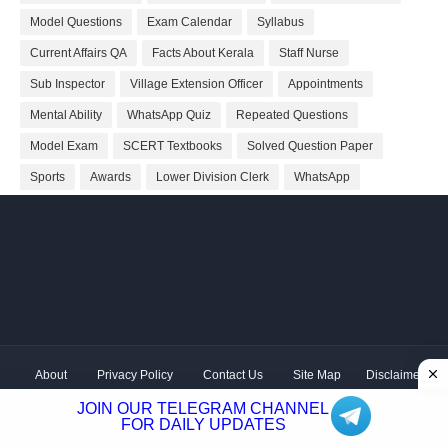
Model Questions
Exam Calendar
Syllabus
Current Affairs QA
Facts About Kerala
Staff Nurse
Sub Inspector
Village Extension Officer
Appointments
Mental Ability
WhatsApp Quiz
Repeated Questions
Model Exam
SCERT Textbooks
Solved Question Paper
Sports
Awards
Lower Division Clerk
WhatsApp
About
Privacy Policy
Contact Us
Site Map
Disclaimer
Copyright ©
2026 Shivodaya Associates | Owner
Hum
JOIN OUR TELEGRAM CHANNEL
Hindustani
| Distributed by
Kerala PSC GK
FOR DAILY UPDATES