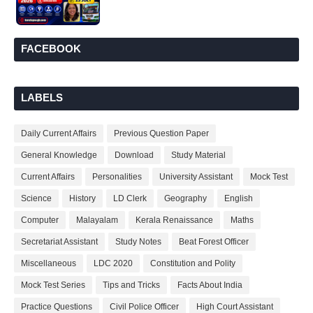
FACEBOOK
LABELS
Daily Current Affairs
Previous Question Paper
General Knowledge
Download
Study Material
Current Affairs
Personalities
University Assistant
Mock Test
Science
History
LD Clerk
Geography
English
Computer
Malayalam
Kerala Renaissance
Maths
Secretariat Assistant
Study Notes
Beat Forest Officer
Miscellaneous
LDC 2020
Constitution and Polity
Mock Test Series
Tips and Tricks
Facts About India
Practice Questions
Civil Police Officer
High Court Assistant