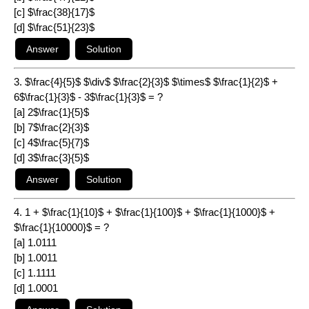
[c] $\frac{38}{17}$
[d] $\frac{51}{23}$
3. $\frac{4}{5}$ $\div$ $\frac{2}{3}$ $\times$ $\frac{1}{2}$ +
6$\frac{1}{3}$ - 3$\frac{1}{3}$ = ?
[a] 2$\frac{1}{5}$
[b] 7$\frac{2}{3}$
[c] 4$\frac{5}{7}$
[d] 3$\frac{3}{5}$
4. 1 + $\frac{1}{10}$ + $\frac{1}{100}$ + $\frac{1}{1000}$ +
$\frac{1}{10000}$ = ?
[a] 1.0111
[b] 1.0011
[c] 1.1111
[d] 1.0001