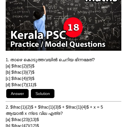
1. താഴെ കൊടുത്തവയിൽ ചെറിയ ഭിന്നമേത്?
[a] $\frac{2}{5}$
[b] $\frac{3}{7}$
[c] $\frac{4}{9}$
[d] $\frac{7}{11}$
2. $\frac{1}{2}$ + $\frac{1}{3}$ + $\frac{1}{4}$ + x = 5
ആയാൽ x ന്ടെ വില എത്ര?
[a] $\frac{23}{13}$
[b] $\frac{47}{12}$