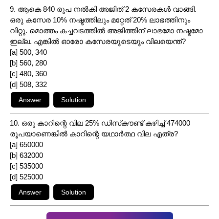
9. ആകെ 840 രൂപ നൽകി അജിത് 2 കസേരകൾ വാങ്ങി.
ഒരു കസേര 10% നഷ്ടത്തിലും മറ്റേത് 20% ലാഭത്തിനും
വിറ്റു. മൊത്തം കച്ചവടത്തിൽ അജിത്തിന് ലാഭമോ നഷ്ടമോ
ഇല്ല. എങ്കിൽ ഓരോ കസേരയുടെയും വിലയെന്ത്?
[a] 500, 340
[b] 560, 280
[c] 480, 360
[d] 508, 332
10. ഒരു കാറിന്റെ വില 25% ഡിസ്‌കൗണ്ട് കഴിച്ച് 474000
രൂപയാണെങ്കിൽ കാറിന്റെ യഥാർത്ഥ വില എത്ര?
[a] 650000
[b] 632000
[c] 535000
[d] 525000