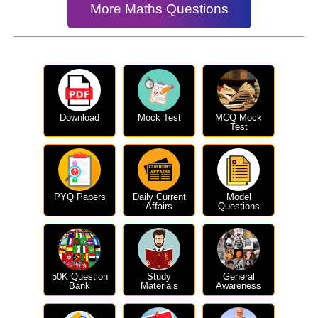
More Maths Questions
Download
Mock Test
MCQ Mock
Test
PYQ Papers
Daily Current
Model
Affairs
Questions
50K Question
Study
General
Bank
Materials
Awareness