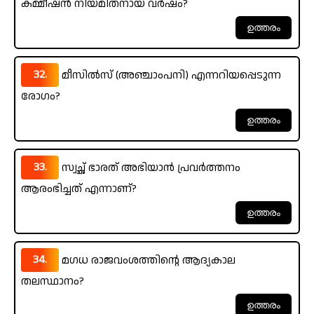
കമ്മീഷൻ നിയമിതനായ വർഷം?
32.
മീസിൽസ് (അഞ്ചാംപനി) എന്നറിയപ്പെടുന്ന
രോഗം?
33.
സ്വച്ഛ് ഭാരത് അഭിയാൻ പ്രവർത്തനം
ആരംഭിച്ചത് എന്നാണ്?
34.
മഗധ രാജവംശത്തിന്റെ ആദ്യകാല
തലസ്ഥാനം?