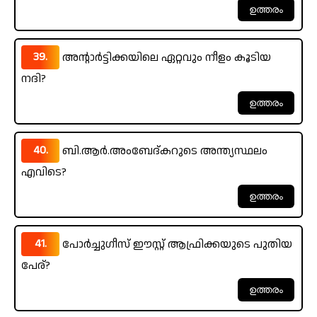
39.
അന്റാർട്ടിക്കയിലെ ഏറ്റവും നീളം കൂടിയ
നദി?
40.
ബി.ആർ.അംബേദ്‌കറുടെ അന്ത്യസ്ഥലം
എവിടെ?
41.
പോർച്ചുഗീസ് ഈസ്റ്റ് ആഫ്രിക്കയുടെ പുതിയ
പേര്?