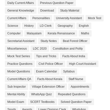
Daily Current Affairs
Previous Question Paper
General Knowledge
Download
Study Material
Current Affairs
Personalities
University Assistant
Mock Test
Science
History
LD Clerk
Geography
English
Computer
Malayalam
Kerala Renaissance
Maths
Secretariat Assistant
Study Notes
Beat Forest Officer
Miscellaneous
LDC 2020
Constitution and Polity
Mock Test Series
Tips and Tricks
Facts About India
Practice Questions
Civil Police Officer
High Court Assistant
Model Questions
Exam Calendar
Syllabus
Current Affairs QA
Facts About Kerala
Staff Nurse
Sub Inspector
Village Extension Officer
Appointments
Mental Ability
WhatsApp Quiz
Repeated Questions
Model Exam
SCERT Textbooks
Solved Question Paper
Sports
Awards
Lower Division Clerk
WhatsApp