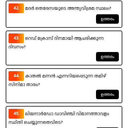
42.
മദർ തെരേസയുടെ അന്ത്യവിശ്രമ സ്ഥലം?
43.
റെഡ് ക്രോസ് ദിനമായി ആചരിക്കുന്ന
ദിവസം?
44.
കാതൽ മന്നൻ എന്നറിയപ്പെടുന്ന തമിഴ്
സിനിമാ താരം?
45.
ലിയനാർഡോ ഡാവിഞ്ചി വിമാനത്താവളം
സ്ഥിതി ചെയ്യുന്നതെവിടെ?