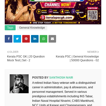
Tags
General Knowledge
OLDER
NEWER
Kerala PSC GK | 20 Question
Kerala PSC | General Knowledge
Mock Test | Set - 2
| 50000 Questions - 02
POSTED BY
SANTHOSH NAIR
A retired Indian Navy veteran with a distinguished
career in administration, pay & allowances, and
personnel management. Served in various
prestigious establishments including INS Tabar,
Indian Naval Hospital Nivarini, CABS Mankhurd,
NCC Units at Karwar and Changanassery, and