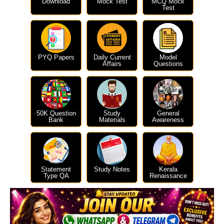
Download
Mock Test
MCQ Mock
Test
PYQ Papers
Daily Current
Model
Affairs
Questions
50K Question
Study
General
Bank
Materials
Awareness
Statement
Study Notes
Kerala
Type QA
Renaissance