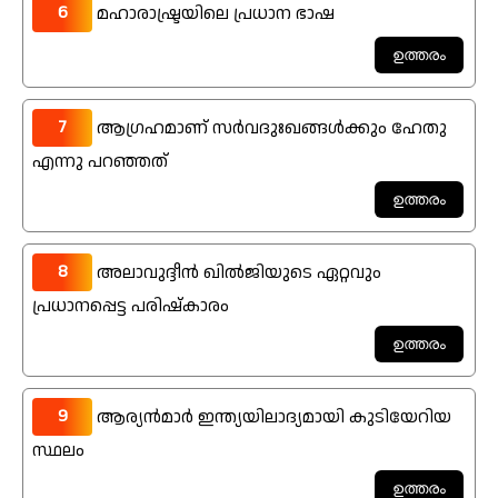
6
മഹാരാഷ്ട്രയിലെ പ്രധാന ഭാഷ
7
ആഗ്രഹമാണ് സർവദുഃഖങ്ങൾക്കും ഹേതു
എന്നു പറഞ്ഞത്
8
അലാവുദ്ദീൻ ഖിൽജിയുടെ ഏറ്റവും
പ്രധാനപ്പെട്ട പരിഷ്കാരം
9
ആര്യൻമാർ ഇന്ത്യയിലാദ്യമായി കുടിയേറിയ
സ്ഥലം