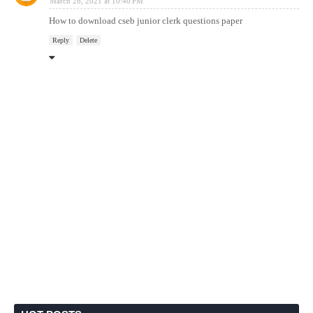
March 28, 2021 at 10:40 PM
How to download cseb junior clerk questions paper
Reply
Delete