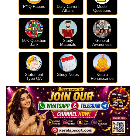
PYQ Papers
Daily Current
Model
Affairs
Questions
50K Question
Study
General
Bank
Materials
Awareness
Statement
Study Notes
Kerala
Type QA
Renaissance