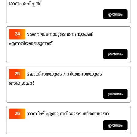
ഗാനം രചിച്ചത്
24
ഭരണഘടനയുടെ മനഃസ്സാക്ഷി
എന്നറിയപ്പെടുന്നത്
25
ലോക്സഭയുടെ / നിയമസഭയുടെ
അധ്യക്ഷൻ
26
നാസിക് ഏതു നദിയുടെ തീരത്താണ്