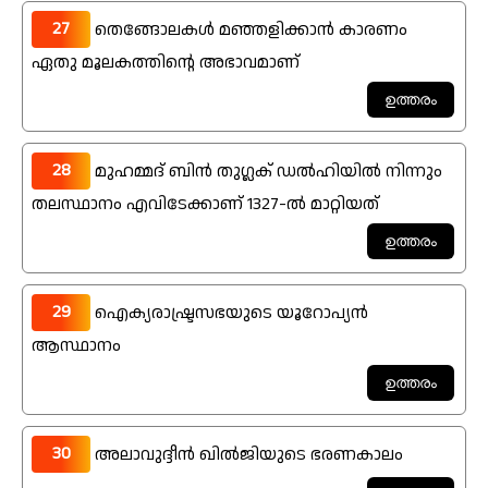
27
തെങ്ങോലകൾ മഞ്ഞളിക്കാൻ കാരണം
ഏതു മൂലകത്തിന്റെ അഭാവമാണ്
28
മുഹമ്മദ് ബിൻ തുഗ്ലക് ഡൽഹിയിൽ നിന്നും
തലസ്ഥാനം എവിടേക്കാണ് 1327-ൽ മാറ്റിയത്
29
ഐക്യരാഷ്ട്രസഭയുടെ യൂറോപ്യൻ
ആസ്ഥാനം
30
അലാവുദ്ദീൻ ഖിൽജിയുടെ ഭരണകാലം