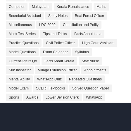
Computer
Malayalam
Kerala Renaissance
Maths
Secretariat Assistant
Study Notes
Beat Forest Officer
Miscellaneous
LDC 2020
Constitution and Polity
Mock Test Series
Tips and Tricks
Facts About India
Practice Questions
Civil Police Officer
High Court Assistant
Model Questions
Exam Calendar
Syllabus
Current Affairs QA
Facts About Kerala
Staff Nurse
Sub Inspector
Village Extension Officer
Appointments
Mental Ability
WhatsApp Quiz
Repeated Questions
Model Exam
SCERT Textbooks
Solved Question Paper
Sports
Awards
Lower Division Clerk
WhatsApp