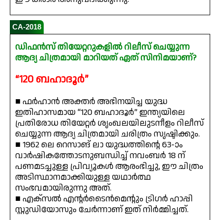
CA-2018
ഡിഫൻസ് തിയേറ്ററുകളിൽ റിലീസ് ചെയ്യുന്ന
ആദ്യ ചിത്രമായി മാറിയത് ഏത് സിനിമയാണ്?
“120 ബഹാദൂർ”
■ ഫർഹാൻ അക്തർ അഭിനയിച്ച യുദ്ധ
ഇതിഹാസമായ “120 ബഹാദൂർ” ഇന്ത്യയിലെ
പ്രതിരോധ തിയേറ്റർ ശൃംഖലയിലുടനീളം റിലീസ്
ചെയ്യുന്ന ആദ്യ ചിത്രമായി ചരിത്രം സൃഷ്ടിക്കും.
■ 1962 ലെ റെസാങ് ലാ യുദ്ധത്തിന്റെ 63-ാം
വാർഷികത്തോടനുബന്ധിച്ച് നവംബർ 18 ന്
പണമടച്ചുള്ള പ്രിവ്യൂകൾ ആരംഭിച്ചു, ഈ ചിത്രം
അടിസ്ഥാനമാക്കിയുള്ള യഥാർത്ഥ
സംഭവമായിരുന്നു അത്.
■ എക്സൽ എന്റർടൈൻമെന്റും ട്രിഗർ ഹാപ്പി
സ്റ്റുഡിയോസും ചേർന്നാണ് ഇത് നിർമ്മിച്ചത്.