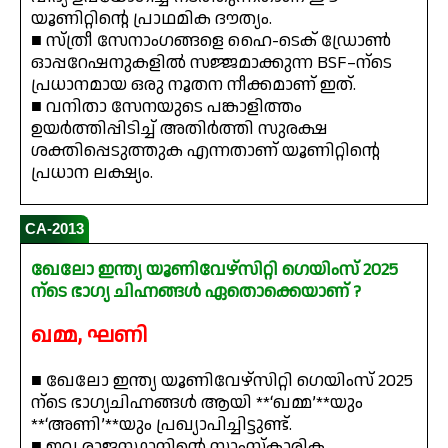
യൂണിറ്റിന്റെ പ്രാഥമിക ദൗത്യം.
■ സ്ത്രീ സേനാംഗങ്ങളെ ഹൈ-ടെക് ഡ്രോൺ
ഓപ്പറേഷനുകളിൽ സജ്ജമാക്കുന്ന BSF–ന്ടെ
പ്രധാനമായ ഒരു നൂതന നീക്കമാണ് ഇത്.
■ വനിതാ സേനയുടെ പങ്കാളിത്തം
ഉയർത്തിപ്പിടിച്ച് അതിർത്തി സുരക്ഷ
ശക്തിപ്പെടുത്തുക എന്നതാണ് യൂണിറ്റിന്റെ
പ്രധാന ലക്ഷ്യം.
CA-2013
ഖേലോ ഇന്ത്യ യൂണിവേഴ്സിറ്റി ഗെയിംസ് 2025
ന്ടെ ഭാഗ്യ ചിഹ്നങ്ങൾ ഏതൊക്കെയാണ് ?
ഖമ്മ, ഘണി
■ ഖേലോ ഇന്ത്യ യൂണിവേഴ്സിറ്റി ഗെയിംസ് 2025
ന്ടെ ഭാഗ്യചിഹ്നങ്ങൾ ആയി **‘ഖമ്മ’**യും
**‘അണി’**യും പ്രഖ്യാപിച്ചിട്ടുണ്ട്.
■ ഇവ രാജസ്ഥാനിന്റെ സാംസ്കാരിക