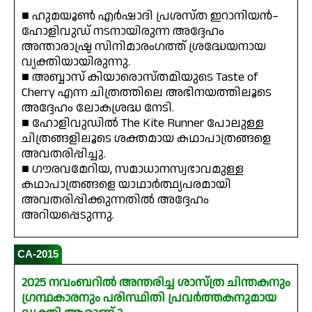
■ ഹുമയൂൺ എർഷാദി പ്രശസ്ത ഇറാനിയൻ–
ഹോളിവുഡ് നടനായിരുന്ന അദ്ദേഹം
അന്താരാഷ്ട്ര സിനിമാരംഗത്ത് ശ്രദ്ധേയനായ
വ്യക്തിയായിരുന്നു.
■ അബ്ബാസ് കിയാരൊസ്തമിയുടെ Taste of
Cherry എന്ന ചിത്രത്തിലെ അഭിനയത്തിലൂടെ
അദ്ദേഹം ലോകശ്രദ്ധ നേടി.
■ ഹോളിവുഡിൽ The Kite Runner പോലുള്ള
ചിത്രങ്ങളിലൂടെ ശക്തമായ കഥാപാത്രങ്ങളെ
അവതരിപ്പിച്ചു.
■ ഗൗരവമേറിയ, സമാധാനസ്വഭാവമുള്ള
കഥാപാത്രങ്ങളെ യാഥാർത്ഥ്യപരമായി
അവതരിപ്പിക്കുന്നതിൽ അദ്ദേഹം
അറിയപ്പെടുന്നു.
CA-2015
2025 നവംബറിൽ അന്തരിച്ച ശാസ്ത്ര ചിന്തകനും
ഗ്രന്ഥകാരനും പരിസ്ഥിതി പ്രവർത്തകനുമായ