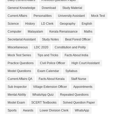
General Knowledge
Download
Study Material
Current Affairs
Personalities
University Assistant
Mock Test
Science
History
LD Clerk
Geography
English
Computer
Malayalam
Kerala Renaissance
Maths
Secretariat Assistant
Study Notes
Beat Forest Officer
Miscellaneous
LDC 2020
Constitution and Polity
Mock Test Series
Tips and Tricks
Facts About India
Practice Questions
Civil Police Officer
High Court Assistant
Model Questions
Exam Calendar
Syllabus
Current Affairs QA
Facts About Kerala
Staff Nurse
Sub Inspector
Village Extension Officer
Appointments
Mental Ability
WhatsApp Quiz
Repeated Questions
Model Exam
SCERT Textbooks
Solved Question Paper
Sports
Awards
Lower Division Clerk
WhatsApp