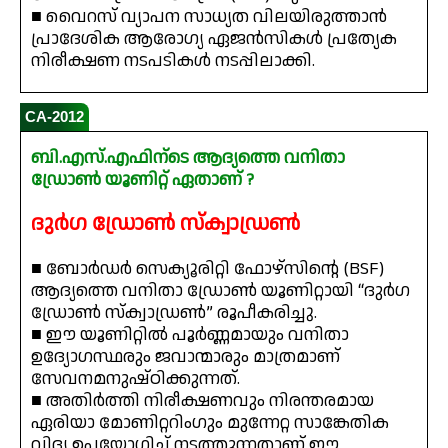
■ വൈറസ് വ്യാപന സാധ്യത വിലയിരുത്താൻ
പ്രാദേശിക ആരോഗ്യ ഏജൻസികൾ പ്രത്യേക
നിരീക്ഷണ നടപടികൾ നടപ്പിലാക്കി.
CA-2012
ബി.എസ്.എഫിന്ടെ ആദ്യത്തെ വനിതാ
ഡ്രോൺ യൂണിറ്റ് ഏതാണ് ?
ദുർഗ ഡ്രോൺ സ്ക്വാഡ്രൺ
■ ബോർഡർ സെക്യൂരിറ്റി ഫോഴ്സിന്റെ (BSF)
ആദ്യത്തെ വനിതാ ഡ്രോൺ യൂണിറ്റായി “ദുർഗ
ഡ്രോൺ സ്ക്വാഡ്രൺ” രൂപീകരിച്ചു.
■ ഈ യൂണിറ്റിൽ പൂർണ്ണമായും വനിതാ
ഉദ്യോഗസ്ഥരും ജവാന്മാരും മാത്രമാണ്
സേവനമനുഷ്ഠിക്കുന്നത്.
■ അതിർത്തി നിരീക്ഷണവും നിരന്തരമായ
ഏരിയാ മോണിറ്ററിംഗും മുന്നേറ്റ സാങ്കേതിക
വിദ്യ ഉപയോഗിച്ച് നടത്തുന്നതാണ് ഈ