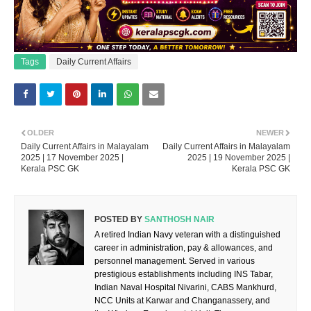
Tags
Daily Current Affairs
OLDER
NEWER
Daily Current Affairs in Malayalam
Daily Current Affairs in Malayalam
2025 | 17 November 2025 |
2025 | 19 November 2025 |
Kerala PSC GK
Kerala PSC GK
POSTED BY
SANTHOSH NAIR
A retired Indian Navy veteran with a distinguished
career in administration, pay & allowances, and
personnel management. Served in various
prestigious establishments including INS Tabar,
Indian Naval Hospital Nivarini, CABS Mankhurd,
NCC Units at Karwar and Changanassery, and