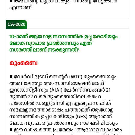
■ കപ്പലിന്റെ മുദ്രാവാക്യം, "നിശബ്ദ വേട്ടക്കാർ"
എന്നാണ്.
CA-2020
10-ാമത് ആഗോള സാമ്പത്തിക ഉച്ചകോടിയും
ലോക വ്യാപാര പ്രദർശനവും ഏത്
നഗരത്തിലാണ് നടക്കുന്നത്?
മുംബൈ
■ വേൾഡ് ട്രേഡ് സെന്റർ (WTC) മുംബൈയും
അഖിലേന്ത്യാ അസോസിയേഷൻ ഓഫ്
ഇൻഡസ്ട്രീസും (AIAI) ചേർന്ന് നവംബർ 21
മുതൽ 22 വരെ മുംബൈയിലെ കഫെ
പരേഡിൽ ഡബ്ല്യുടിസിഎ ഏഷ്യ പസഫിക്
സമ്മേളനത്തോടൊപ്പം പത്താമത് ആഗോള
സാമ്പത്തിക ഉച്ചകോടിയും (GES) ആറാമത്
ലോക വ്യാപാര പ്രദർശനവും സംഘടിപ്പിക്കും
■ ഈ വർഷത്തെ പ്രമേയം "ആഗോള വ്യാപാരം