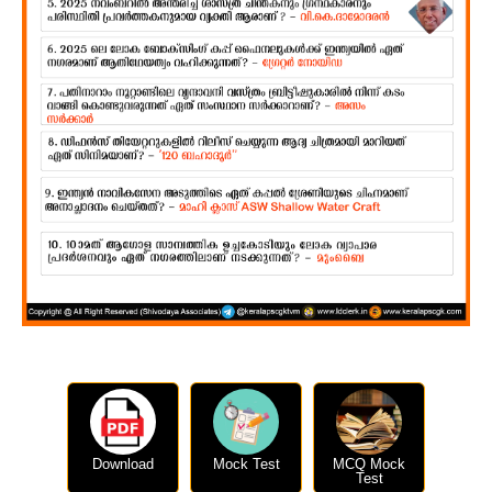
Download
Mock Test
MCQ Mock
Test