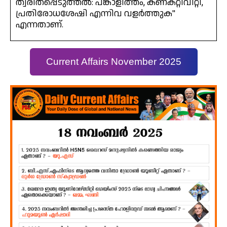
ത്വരിതപ്പെടുത്തൽ: പങ്കാളിത്തം, കണക്റ്റിവിറ്റി,
പ്രതിരോധശേഷി എന്നിവ വളർത്തുക"
എന്നതാണ്.
Current Affairs November 2025