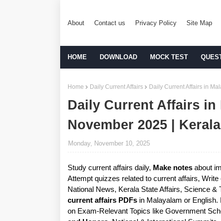
About
Contact us
Privacy Policy
Site Map
HOME
DOWNLOAD
MOCK TEST
QUES
Home
Daily Current Affairs
Daily Current Affairs in 
Daily Current Affairs in
November 2025 | Keral
Monday, November 10, 2025
Study current affairs daily,
Make notes
about im
Attempt quizzes related to current affairs, Writ
National News, Kerala State Affairs, Science &
current affairs PDFs
in Malayalam or English.
on Exam-Relevant Topics like Government Sche