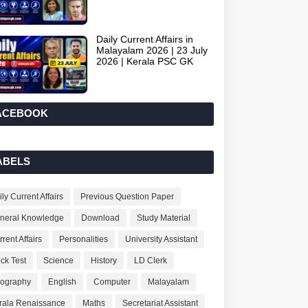
Daily Current Affairs in
Malayalam 2026 | 23 July
2026 | Kerala PSC GK
ACEBOOK
ABELS
ly Current Affairs
Previous Question Paper
neral Knowledge
Download
Study Material
rent Affairs
Personalities
University Assistant
ck Test
Science
History
LD Clerk
ography
English
Computer
Malayalam
rala Renaissance
Maths
Secretariat Assistant