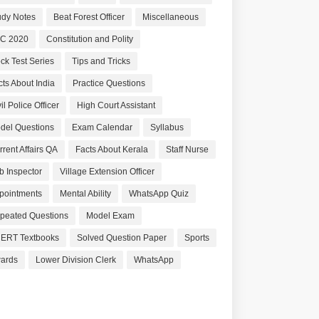
udy Notes
Beat Forest Officer
Miscellaneous
C 2020
Constitution and Polity
ck Test Series
Tips and Tricks
cts About India
Practice Questions
il Police Officer
High Court Assistant
del Questions
Exam Calendar
Syllabus
rrent Affairs QA
Facts About Kerala
Staff Nurse
b Inspector
Village Extension Officer
pointments
Mental Ability
WhatsApp Quiz
peated Questions
Model Exam
ERT Textbooks
Solved Question Paper
Sports
ards
Lower Division Clerk
WhatsApp