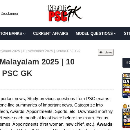
Disclaimer
TION BANKS
CURRENT AFFAIRS
MODEL QUESTIONS
ST
Malayalam 2025 | 10 November 2025 | Kerala PSC GK
views
 Malayalam 2025 | 10
H
a PSC GK
portant news, Study previous questions from PSC exams,
e one-line summaries of important news, Categorize into
 Tech, Awards, Appointments, Sports, etc. Download monthly
 Revise each month at least twice before the exam. Focus
mes, Appointments (first woman, new chief, etc.),
Awards