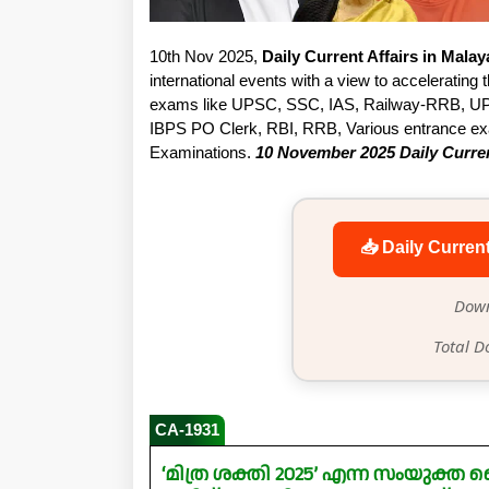
10th Nov 2025,
Daily Current Affairs in Mala
international events with a view to accelerating t
exams like UPSC, SSC, IAS, Railway-RRB, UP
IBPS PO Clerk, RBI, RRB, Various entrance exam
Examinations.
10 November 2025 Daily Curren
📥 Daily Curren
Down
Total D
CA-1931
‘മിത്ര ശക്തി 2025’ എന്ന സംയുക്