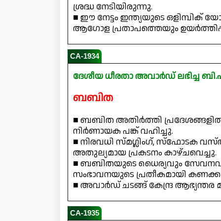
ശ്രദ്ധ നേടിയിരുന്നു.
■ ഈ നേട്ടം ഇന്ത്യയുടെ ഒളിമ്പിക് 
ആഗോള പ്രതാപത്തെയും ഉയർത്തിപ്പിട
CA-1934
ദേശീയ ധീരതാ അവാർഡ് ലഭിച്ച ബി.
ബബിത
■ ബബിത അതിർത്തി പ്രദേശങ്ങളിൽ
നിർണായക പങ്ക് വഹിച്ചു.
■ നിരവധി സ്മഗ്ലിംഗ്, സ്ഫോടക വ
അതുല്യമായ പ്രകടനം കാഴ്ചവെച്ചു.
■ ബബിതയുടെ ധൈര്യവും സേവനവും 
സംഭാവനയുടെ പ്രതീകമായി കണക്കാക്ക
■ അവാർഡ് ചടങ്ങ് കേന്ദ്ര ആഭ്യന്തര 
CA-1935