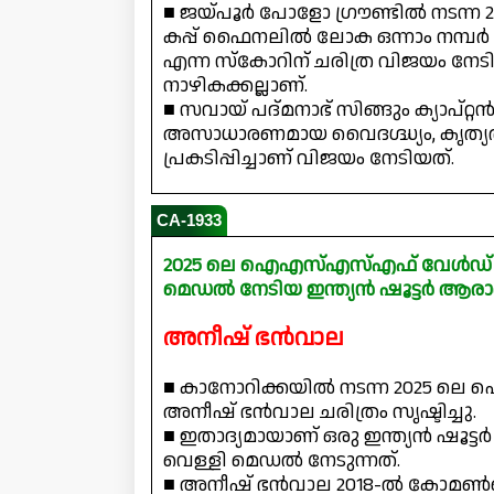
■ ജയ്പൂർ പോളോ ഗ്രൗണ്ടിൽ നടന്
കപ്പ് ഫൈനലിൽ ലോക ഒന്നാം നമ്പർ ത
എന്ന സ്കോറിന് ചരിത്ര വിജയം നേട
നാഴികക്കല്ലാണ്.
■ സവായ് പദ്മനാഭ് സിങ്ങും ക്യാപ്റ്റ
അസാധാരണമായ വൈദഗ്ദ്ധ്യം, കൃത്യത,
പ്രകടിപ്പിച്ചാണ് വിജയം നേടിയത്.
CA-1933
2025 ലെ ഐഎസ്എസ്എഫ് വേൾഡ് ചാമ
മെഡൽ നേടിയ ഇന്ത്യൻ ഷൂട്ടർ ആരാ
അനീഷ് ഭൻവാല
■ കാനോറിക്കയിൽ നടന്ന 2025 ലെ 
അനീഷ് ഭൻവാല ചരിത്രം സൃഷ്ടിച്ചു.
■ ഇതാദ്യമായാണ് ഒരു ഇന്ത്യൻ ഷൂട്
വെള്ളി മെഡൽ നേടുന്നത്.
■ അനീഷ് ഭൻവാല 2018-ൽ കോമൺവ