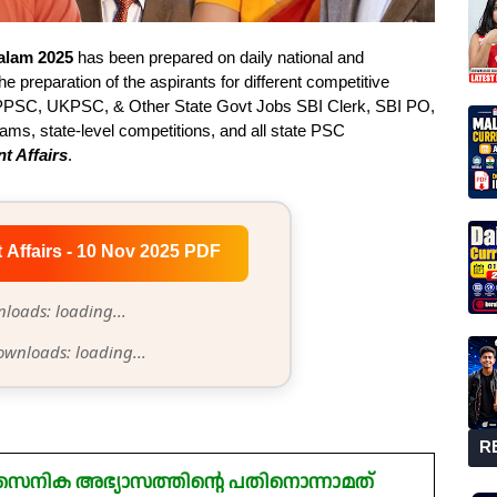
yalam 2025
has been prepared on daily national and
he preparation of the aspirants for different competitive
PSC, UKPSC, & Other State Govt Jobs SBI Clerk, SBI PO,
s, state-level competitions, and all state PSC
t Affairs
.
t Affairs - 10 Nov 2025 PDF
loads: loading...
ownloads: loading...
R
ത സൈനിക അഭ്യാസത്തിന്റെ പതിനൊന്നാമത്