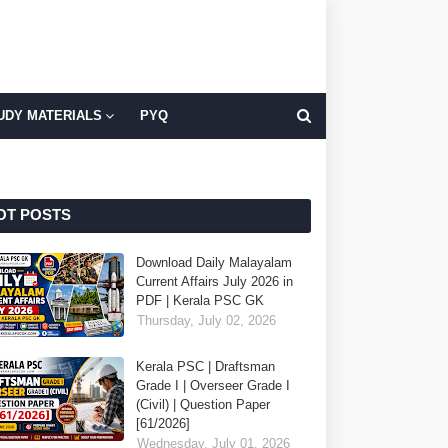
UDY MATERIALS
PYQ
OT POSTS
Download Daily Malayalam
Current Affairs July 2026 in
PDF | Kerala PSC GK
Thursday, July 02, 2026
Kerala PSC | Draftsman
Grade I | Overseer Grade I
(Civil) | Question Paper
[61/2026]
Wednesday, July 01, 2026