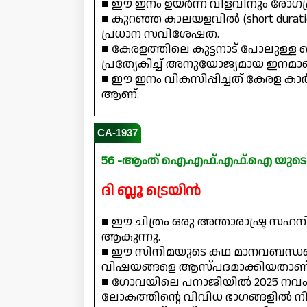
■ ഈ ഇനം ഉയർന്ന വിളവിനും രോഗപ്
■ കുറഞ്ഞ കാലയളവിൽ (short durati
പ്രധാന സവിശേഷത.
■ കേരളത്തിലെ കുട്ടനാട് പോലുള്ള വ
പ്രത്യേകിച്ച് അനുയോജ്യമായ ഇനമാണ
■ ഈ ഇനം വികസിപ്പിച്ചത് കേരള
ആണ്.
CA-1937
56 -ആംത് ഐ.എഫ്.എഫ്.ഐ യുടെ ഉദ
ദി ബ്ലൂ ട്രെയിൻ
■ ഈ ചിത്രം ഒരു അന്താരാഷ്ട്ര സഹനിർമ
ആകുന്നു.
■ ഈ സിനിമയുടെ കഥ മാനവബന്ധങ്ങ
വിഷയങ്ങളെ ആസ്പദമാക്കിയതാണ്
■ ഗോവയിലെ പനാജിയിൽ 2025 നവം
ലോകത്തിന്റെ വിവിധ ഭാഗങ്ങളിൽ നിന്നു