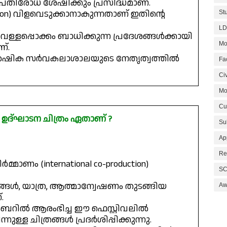
രതിരോധ ശേഷിക്കും പ്രസിദ്ധമാണ്.
on) വിളവെടുക്കാനാകുന്നതാണ് ഇതിന്റെ
St
LD
െള്ളപ്പൊക്കം ബാധിക്കുന്ന പ്രദേശങ്ങൾക്കായി
Mo
്.
 കാർഷിക സർവകലാശാലയുടെ നേതൃത്വത്തിൽ
Fa
Civ
Mo
Cu
്‌ഘാടന ചിത്രം ഏതാണ് ?
Su
Ap
Re
്മാണം (international co-production)
SC
ൾ, യാത്ര, ആത്മാന്വേഷണം തുടങ്ങിയ
Aw
.
ബറിൽ ആരംഭിച്ച ഈ ഫെസ്റ്റിവലിൽ
ള്ള ചിത്രങ്ങൾ പ്രദർശിപ്പിക്കുന്നു.