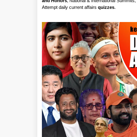
and Honors
, National & International Summits
Attempt daily current affairs
quizzes
.