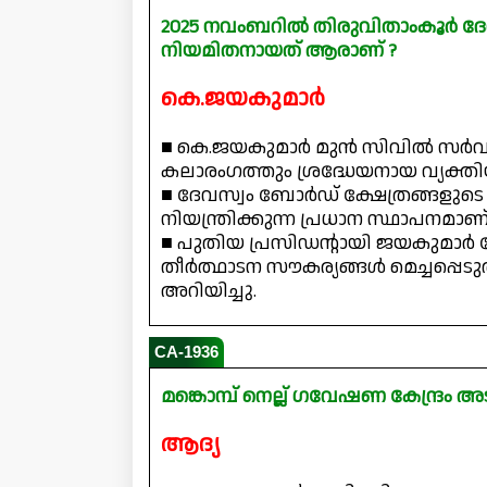
2025 നവംബറിൽ തിരുവിതാംകൂർ ദേ
നിയമിതനായത് ആരാണ് ?
കെ.ജയകുമാർ
■ കെ.ജയകുമാർ മുൻ സിവിൽ സർവീ
കലാരംഗത്തും ശ്രദ്ധേയനായ വ്യക്ത
■ ദേവസ്വം ബോർഡ് ക്ഷേത്രങ്ങളു
നിയന്ത്രിക്കുന്ന പ്രധാന സ്ഥാപനമാണ്
■ പുതിയ പ്രസിഡന്റായി ജയകുമാർ
തീർത്ഥാടന സൗകര്യങ്ങൾ മെച്ചപ്പെട
അറിയിച്ചു.
CA-1936
മങ്കൊമ്പ് നെല്ല് ഗവേഷണ കേന്ദ്രം അ
ആദ്യ