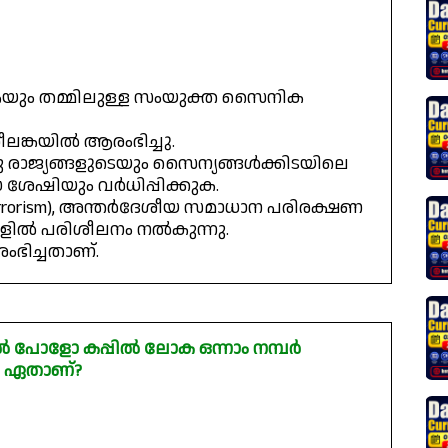
രീലങ്കയും തമ്മിലുള്ള സംയുക്ത സൈനിക
രീലങ്കയിൽ ആരംഭിച്ചു.
രു രാജ്യങ്ങളുടെയും സൈന്യങ്ങൾക്കിടയിലെ
േഷിയും വർധിപ്പിക്കുക.
er-terrorism), അന്തർദേശീയ സമാധാന പരിരക്ഷണ
ളിൽ പരിശീലനം നൽകുന്നു.
ംഭിച്ചതാണ്.
 പോളോ കപ്പിൽ ലോക ഒന്നാം നമ്പർ
യം ഏതാണ്?