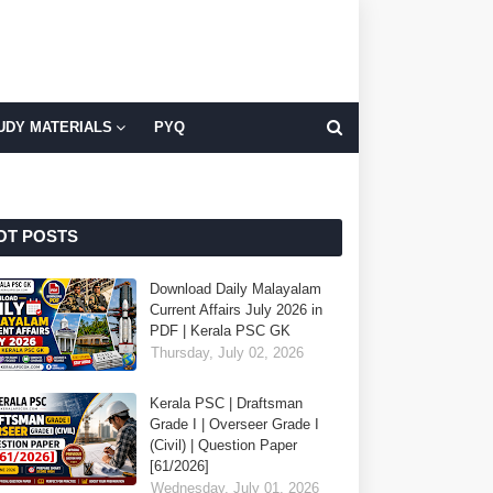
UDY MATERIALS
PYQ
OT POSTS
Download Daily Malayalam
Current Affairs July 2026 in
PDF | Kerala PSC GK
Thursday, July 02, 2026
Kerala PSC | Draftsman
Grade I | Overseer Grade I
(Civil) | Question Paper
[61/2026]
Wednesday, July 01, 2026