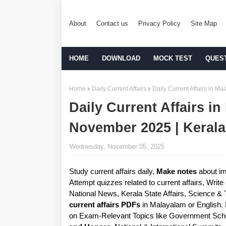
About
Contact us
Privacy Policy
Site Map
HOME
DOWNLOAD
MOCK TEST
QUES
Home
Daily Current Affairs
Daily Current Affairs in 
Daily Current Affairs in
November 2025 | Keral
Wednesday, November 05, 2025
Study current affairs daily,
Make notes
about im
Attempt quizzes related to current affairs, Writ
National News, Kerala State Affairs, Science &
current affairs PDFs
in Malayalam or English.
on Exam-Relevant Topics like Government Sche