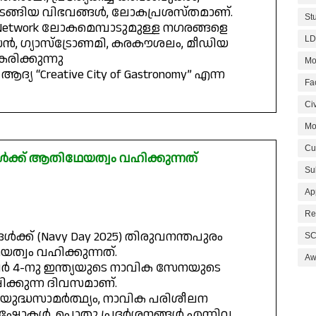
ടങ്ങിയ വിഭവങ്ങൾ, ലോകപ്രശസ്തമാണ്.
St
 Network ലോകമെമ്പാടുമുള്ള നഗരങ്ങളെ
LD
ൻ, ഗ്യാസ്‌ട്രോണമി, കരകൗശലം, മീഡിയ
ിക്കുന്നു
Mo
്യ “Creative City of Gastronomy” എന്ന
Fa
Civ
Mo
Cu
്ക് ആതിഥേയത്വം വഹിക്കുന്നത്
Su
Ap
Re
ക് (Navy Day 2025) തിരുവനന്തപുരം
SC
ത്വം വഹിക്കുന്നത്.
Aw
ർ 4-നു ഇന്ത്യയുടെ നാവിക സേനയുടെ
്കുന്ന ദിവസമാണ്.
ുദ്ധസാമർത്ഥ്യം, നാവിക പരിശീലന
ർ ഷോകൾ, പൊതു പ്രദർശനങ്ങൾ എന്നിവ