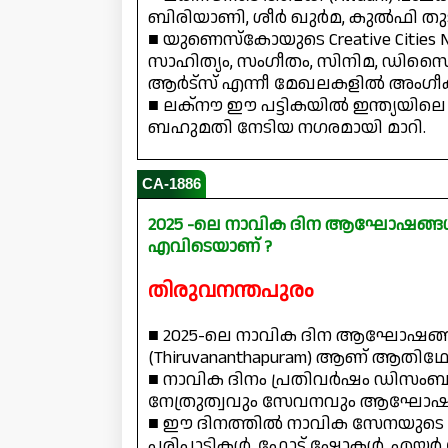
ബിരിയാണി, ശീർ ഖുർമ, കുൽഫി തു
■ യുണെസ്‌കോയുടെ Creative Cities
സാഹിത്യം, സംഗീതം, സിനിമ, ഡിസൈ
ആർട്‌സ് എന്നീ മേഖലകളിൽ അംഗീകര
■ ലക്നൗ ഈ പട്ടികയിൽ ഇന്ത്യയിലെ ആദ
ബഹുമതി നേടിയ നഗരമായി മാറി.
CA-1886
2025 -ലെ നാവിക ദിന ആഘോഷങ്ങൾക
എവിടെയാണ് ?
തിരുവനന്തപുരം
■ 2025-ലെ നാവിക ദിന ആഘോഷങ്ങൾക്
(Thiruvananthapuram) ആണ് ആതിഥേയ
■ നാവിക ദിനം പ്രതിവർഷം ഡിസംബ
നേത്രുത്വവും സേവനവും ആഘോഷിക
■ ഈ ദിനത്തിൽ നാവിക സേനയുടെ യ
പരിപാടികൾ, ഫ്ലോട്ട് ഷോകൾ, എയ