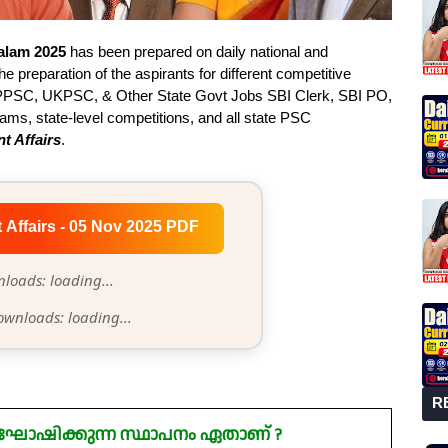
yalam 2025
has been prepared on daily national and
he preparation of the aspirants for different competitive
PSC, UKPSC, & Other State Govt Jobs SBI Clerk, SBI PO,
s, state-level competitions, and all state PSC
t Affairs
.
t Affairs - 05 Nov 2025 PDF
loads: loading...
ownloads: loading...
R
ോഷിക്കുന്ന സ്ഥാപനം ഏതാണ് ?