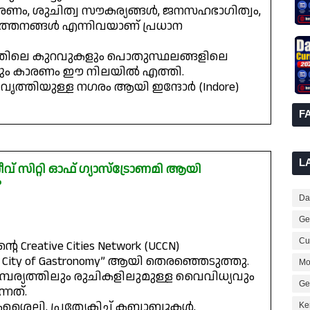
രണം, ശുചിത്വ സൗകര്യങ്ങൾ, ജനസഹഭാഗിത്വം,
വർത്തനങ്ങൾ എന്നിവയാണ് പ്രധാന
്തിലെ കുറവുകളും പൊതുസ്ഥലങ്ങളിലെ
ളും കാരണം ഈ നിലയിൽ എത്തി.
ൃത്തിയുള്ള നഗരം ആയി ഇന്ദോർ (Indore)
F
L
വ് സിറ്റി ഓഫ് ഗ്യാസ്‌ട്രോണമി ആയി
?
Dai
Ge
Cur
 Creative Cities Network (UCCN)
 City of Gastronomy” ആയി തെരഞ്ഞെടുത്തു.
Mo
്പര്യത്തിലും രുചികളിലുമുള്ള വൈവിധ്യവും
Ge
നത്.
കശൈലി, പ്രത്യേകിച്ച് കബാബുകൾ,
Ke