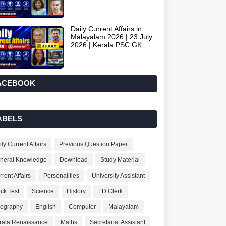
Daily Current Affairs in
Malayalam 2026 | 23 July
2026 | Kerala PSC GK
ACEBOOK
ABELS
ly Current Affairs
Previous Question Paper
neral Knowledge
Download
Study Material
rent Affairs
Personalities
University Assistant
ck Test
Science
History
LD Clerk
ography
English
Computer
Malayalam
rala Renaissance
Maths
Secretariat Assistant