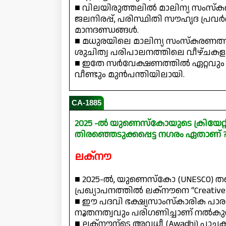
■ വിലയിരുത്തലിൽ മാലിന്യ സംസ്ക
ജലനിരപ്പ്, പരിസ്ഥിതി സൗഹൃദ പ്ര
മാനദണ്ഡങ്ങൾ.
■ മധുരയിലെ മാലിന്യ സംസ്കരണത
ശുചിത്വ പരിപാലനത്തിലെ വീഴ്ചക
■ ഇതേ സർവേക്ഷണത്തിൽ ഏറ്റവും വ
വീണ്ടും മുൻപന്തിയിലായി.
CA-1885
2025 -ൽ യുണെസ്‌കോയുടെ ക്രിയേറ്റീ
തിരഞ്ഞെടുക്കപ്പെട്ട നഗരം ഏതാണ് 
ലക്നൗ
■ 2025-ൽ, യുണെസ്‌കോ (UNESCO) തന്റെ
പ്രഖ്യാപനത്തിൽ ലക്നൗനെ “Creative
■ ഈ പദവി ഭക്ഷ്യസാംസ്കാരിക പാരമ
നൂതനത്വവും പരിഗണിച്ചാണ് നൽകുന്
■ ലക്നൗന്ടെ അവധീ (Awadhi) പാച