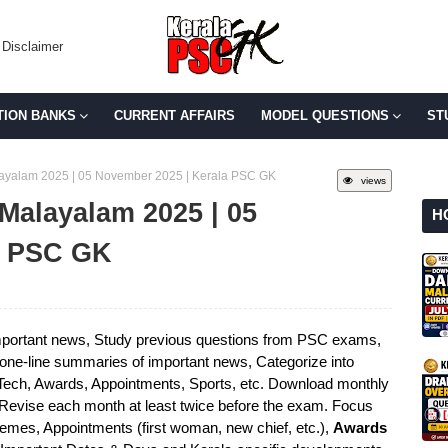
Disclaimer
TION BANKS
CURRENT AFFAIRS
MODEL QUESTIONS
ST
Malayalam 2025 | 05 November 2025 | Kerala PSC GK
views
 Malayalam 2025 | 05
H
a PSC GK
portant news, Study previous questions from PSC exams,
e one-line summaries of important news, Categorize into
 Tech, Awards, Appointments, Sports, etc. Download monthly
 Revise each month at least twice before the exam. Focus
mes, Appointments (first woman, new chief, etc.),
Awards