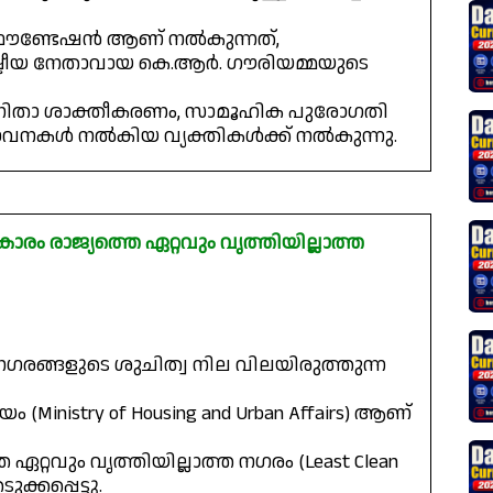
 ഫൗണ്ടേഷൻ ആണ് നൽകുന്നത്,
ട്രീയ നേതാവായ കെ.ആർ. ഗൗരിയമ്മയുടെ
വനിതാ ശാക്തീകരണം, സാമൂഹിക പുരോഗതി
ാവനകൾ നൽകിയ വ്യക്തികൾക്ക് നൽകുന്നു.
്രകാരം രാജ്യത്തെ ഏറ്റവും വൃത്തിയില്ലാത്ത
ട് നഗരങ്ങളുടെ ശുചിത്വ നില വിലയിരുത്തുന്ന
inistry of Housing and Urban Affairs) ആണ്
്തെ ഏറ്റവും വൃത്തിയില്ലാത്ത നഗരം (Least Clean
്കപ്പെട്ടു.