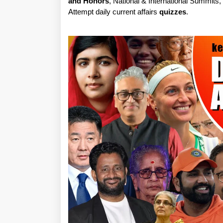
and Honors
, National & International Summits
Attempt daily current affairs
quizzes
.