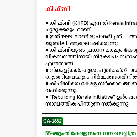
കിഫ്‌ബി
■ കിഫ്‌ബി (KIIFB) എന്നത് Kerala Infr
ചുരുക്കരൂപമാണ്.
■ ഇത് 1999-ലാണ് രൂപീകരിച്ചത് —
ജൂബിലി) ആഘോഷിക്കുന്നു.
■ കിഫ്‌ബിയുടെ പ്രധാന ലക്ഷ്യം ക
വികസനത്തിനായി നിക്ഷേപം സമാഹര
എന്നതാണ്.
■ സ്കൂളുകൾ, ആശുപത്രികൾ, റോഡ
തുടങ്ങിയവയുടെ നിർമ്മാണത്തിന് കി
■ കിഫ്‌ബിയെ കേരള സർക്കാർ ആണ് നിയന
വഹിക്കുന്നു.
■ “Rebuilding Kerala Initiative” ഉൾപ
സാമ്പത്തിക പിന്തുണ നൽകുന്നു.
CA-1882
55-ആംത് കേരള സംസ്ഥാന ചലച്ചിത