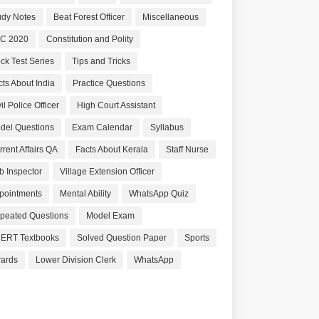
udy Notes
Beat Forest Officer
Miscellaneous
C 2020
Constitution and Polity
ck Test Series
Tips and Tricks
cts About India
Practice Questions
il Police Officer
High Court Assistant
del Questions
Exam Calendar
Syllabus
rrent Affairs QA
Facts About Kerala
Staff Nurse
b Inspector
Village Extension Officer
pointments
Mental Ability
WhatsApp Quiz
peated Questions
Model Exam
ERT Textbooks
Solved Question Paper
Sports
ards
Lower Division Clerk
WhatsApp