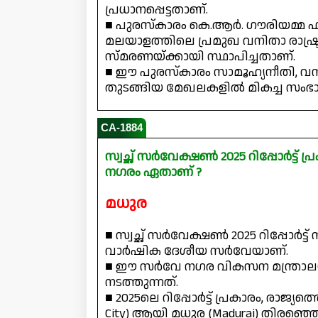
പ്രധാനപ്പെട്ടതാണ്.
■ പുരസ്‌കാരം കെ.ആർ. ഗൗരിയമ്മ
മലയാളത്തിലെ പ്രമുഖ വനിതാ രാഷ്
സ്മരണയ്ക്കായി സ്ഥാപിച്ചതാണ്.
■ ഈ പുരസ്‌കാരം സാമൂഹ്യനീതി, 
തുടങ്ങിയ മേഖലകളിൽ മികച്ച സംഭ
CA-1884
സ്വച്ഛ് സർവേക്ഷൺ 2025 റിപ്പോർട്ട് പ
നഗരം ഏതാണ് ?
മധുര
■ സ്വച്ഛ് സർവേക്ഷൺ 2025 റിപ്പോർട്
വാർഷിക ദേശീയ സർവേയാണ്.
■ ഈ സർവേ നഗര വികസന മന്ത്രാലയം (M
നടത്തുന്നത്.
■ 2025ലെ റിപ്പോർട്ട് പ്രകാരം, രാജ്യത
City) ആയി മധുര (Madurai) തിരഞ്ഞെടുക