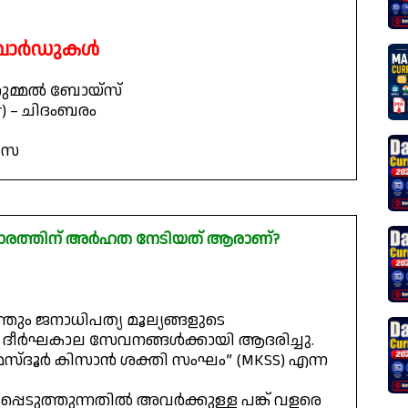
 അവാർഡുകൾ
മഞ്ഞുമ്മൽ ബോയ്സ്
r) – ചിദംബരം
ഹംസ
കാരത്തിന് അർഹത നേടിയത് ആരാണ്?
ും ജനാധിപത്യ മൂല്യങ്ങളുടെ
യ ദീർഘകാല സേവനങ്ങൾക്കായി ആദരിച്ചു.
 “മസ്ദൂർ കിസാൻ ശക്തി സംഘം” (MKSS) എന്ന
പ്പെടുത്തുന്നതിൽ അവർക്കുള്ള പങ്ക് വളരെ