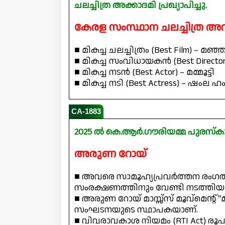
ചലച്ചിത്ര അക്കാദമി പ്രഖ്യാപിച്ചു.
കേരള സംസ്ഥാന ചലച്ചിത്ര
■ മികച്ച ചലച്ചിത്രം (Best Film) – 
■ മികച്ച സംവിധായകൻ (Best Directo
■ മികച്ച നടൻ (Best Actor) – മമ്മൂട്ടി
■ മികച്ച നടി (Best Actress) – ഷംല 
CA-1883
2025 ൽ കെ.ആർ.ഗൗരിയമ്മ പുരസ്‌
അരുണ റോയ്
■ അവരെ സാമൂഹ്യപ്രവർത്തന രംഗത്ത
സംരക്ഷണത്തിനും വേണ്ടി നടത്തി
■ അരുണ റോയ് മാസ്സ്സ് മൂവ്മെന്റ്
സംഘടനയുടെ സ്ഥാപകയാണ്.
■ വിവരാവകാശ നിയമം (RTI Act) രൂപ