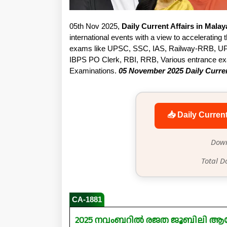
05th Nov 2025,
Daily Current Affairs in Mala
international events with a view to accelerating t
exams like UPSC, SSC, IAS, Railway-RRB, UP
IBPS PO Clerk, RBI, RRB, Various entrance exam
Examinations.
05 November 2025 Daily Curren
📥 Daily Curren
Down
Total D
CA-1881
2025 നവംബറിൽ രജത ജൂബിലി ആഘ