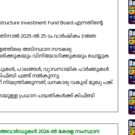
astructure Investment Fund Board എന്നതിന്റെ
 അതിനാൽ 2025-ൽ 25-ാം വാർഷികം (റജത
േരളത്തിലെ അടിസ്ഥാന സൗകര്യ
ിക്കുകയും വിനിയോഗിക്കുകയും ചെയ്യുക
ുകൾ, പാലങ്ങൾ, വ്യാവസായിക പാർക്കുകൾ
ഫ്‌ബി ഫണ്ട് നൽകുന്നു.
്ത്രിക്കുന്നത്, ധനകാര്യ വകുപ്പ് മുഖ്യ പങ്ക്
്പെടെയുള്ള പ്രധാന പദ്ധതികൾക്ക് കിഫ്‌ബി
്ര അവാർഡുകൾ 2024-ൽ കേരള സംസ്ഥാന