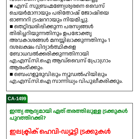
■ എസ്. സുബ്രഹ്മണ്യേശ്വരനെ വൈസ്
ചെയർമാനായും പരിതോഷ് ജോഷിയെ
ഓണററി ട്രഷററായും നിയമിച്ചു.
■ തെറ്റിദ്ധരിപ്പിക്കുന്ന പരസ്യങ്ങൾ
തിരിച്ചറിയുന്നതിനും ഉപഭോക്തൃ
അവകാശങ്ങൾ മനസ്സിലാക്കുന്നതിനും 1
ദശലക്ഷം വിദ്യാർത്ഥികളെ
ബോധവൽക്കരിക്കുന്നതിനായി
എ.എസ്.സി.ഐ ആഡ്‌വൈസ് പ്രോഗ്രാം
ആരംഭിക്കും.
■ ബെംഗളൂരുവിലും ന്യൂഡൽഹിയിലും
എ.എസ്.സി.ഐ സാന്നിധ്യം വിപുലീകരിക്കും.
CA-1499
ഇന്ത്യ ആദ്യമായി ഏത് തരത്തിലുള്ള ട്രക്കുകൾ
പുറത്തിറക്കി?
ഇലക്ട്രിക് ഹെവി-ഡ്യൂട്ടി ട്രക്കുകൾ