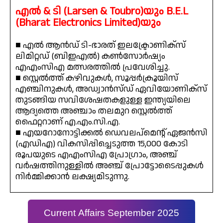
എൽ & ടി (Larsen & Toubro)യും B.E.L
(Bharat Electronics Limited)യും
■ എൽ ആൻഡ് ടി-ഭാരത് ഇലക്ട്രോണിക്സ്
ലിമിറ്റഡ് (ബിഇഎൽ) കൺസോർഷ്യം
എഎംസിഎ മത്സരത്തിൽ പ്രവേശിച്ചു.
■ സ്റ്റെൽത്ത് കഴിവുകൾ, സൂപ്പർക്രൂയിസ്
എഞ്ചിനുകൾ, അഡ്വാൻസ്ഡ് ഏവിയോണിക്സ്
തുടങ്ങിയ സവിശേഷതകളുള്ള ഇന്ത്യയിലെ
ആദ്യത്തെ അഞ്ചാം തലമുറ സ്റ്റെൽത്ത്
ഫൈറ്ററാണ് എ.എം.സി.എ.
■ എയറോനോട്ടിക്കൽ ഡെവലപ്‌മെന്റ് ഏജൻസി
(എഡിഎ) വികസിപ്പിച്ചെടുത്ത ₹15,000 കോടി
രൂപയുടെ എഎംസിഎ പ്രോഗ്രാം, അഞ്ച്
വർഷത്തിനുള്ളിൽ അഞ്ച് പ്രോട്ടോടൈപ്പുകൾ
നിർമ്മിക്കാൻ ലക്ഷ്യമിടുന്നു.
Current Affairs September 2025