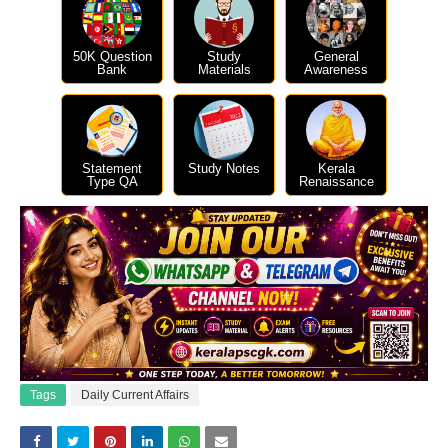
50K Question
Study
General
Bank
Materials
Awareness
Statement
Study Notes
Kerala
Type QA
Renaissance
Tags
Daily Current Affairs