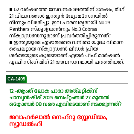
■ 62 വർഷത്തെ സേവനകാലത്തിന് ശേഷം, മിഗ്
21 വിമാനങ്ങൾ ഇന്ത്യൻ വ്യോമസേനയിൽ
നിന്നും വിരമിച്ചു. ഇവ പാരമ്പര്യമായി No.23
Panthers സ്ക്വാഡ്രൺനും No.3 Cobras
സ്ക്വാഡ്രൺനുമാണ് പ്രവർത്തിച്ചിരുന്നത്."
■ ഇന്ത്യയുടെ ഏഴാമത്തെ വനിതാ യുദ്ധ വിമാന
പൈലറ്റായ സ്ക്വാഡ്രൺ ലീഡർ പ്രിയ
ശർമ്മയുടെ കൂടെയാണ് എയർ ചീഫ് മാർഷൽ
എ.പി.സിംഗ് മിഗ് 21 അവസാനമായി പറത്തിയത്.
CA-1495
12 -ആംത് ലോക പാരാ അത്ലറ്റിക്സ്
ചാമ്പ്യൻഷിപ്പ് 2025 സെപ്റ്റംബർ 27 മുതൽ
ഒക്ടോബർ 08 വരെ എവിടെയാണ് നടക്കുന്നത്?
ജവാഹർലാൽ നെഹ്‌റു സ്റ്റേഡിയം,
ന്യൂഡൽഹി