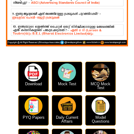
Download
Mock Test
MCQ Mock
Test
PYQ Papers
Daily Current
Model
Affairs
Questions