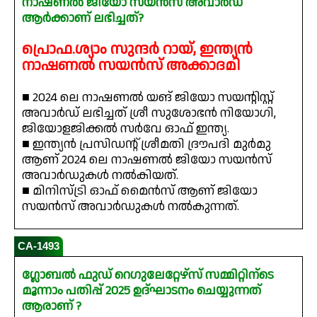
നാഷണൽ ജിയോ സയൻസ് അവാർഡ്
ആർക്കാണ് ലഭിച്ചത്?
പ്രൊഫ.ശ്യാം സുന്ദർ റായ്, ഇന്ത്യൻ
നാഷണൽ സയൻസ് അക്കാദമി
■ 2024 ലെ നാഷണൽ യങ് ജിയോ സയന്റിസ്റ്റ്
അവാർഡ് ലഭിച്ചത് ശ്രീ സുശോഭൻ നിയോഗി,
ജിയോളജിക്കൽ സർവേ ഓഫ് ഇന്ത്യ.
■ ഇന്ത്യൻ പ്രസിഡന്റ് ശ്രീമതി ദ്രൗപദി മുർമു
ആണ് 2024 ലെ നാഷണൽ ജിയോ സയൻസ്
അവാർഡുകൾ നൽകിയത്.
■ മിനിസ്ട്രി ഓഫ് മൈൻസ് ആണ് ജിയോ
സയൻസ് അവാർഡുകൾ നൽകുന്നത്.
CA-1493
ഗ്ലോബൽ ഫുഡ് റെഗുലേറ്റേഴ്‌സ് സമ്മിറ്റിന്ടെ
മൂന്നാം പതിപ്പ് 2025 ഉദ്‌ഘാടനം ചെയ്യുന്നത്
ആരാണ് ?