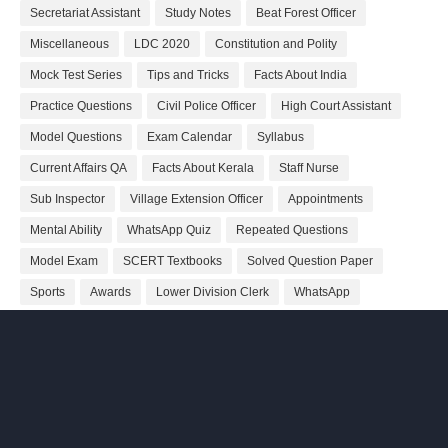
Secretariat Assistant
Study Notes
Beat Forest Officer
Miscellaneous
LDC 2020
Constitution and Polity
Mock Test Series
Tips and Tricks
Facts About India
Practice Questions
Civil Police Officer
High Court Assistant
Model Questions
Exam Calendar
Syllabus
Current Affairs QA
Facts About Kerala
Staff Nurse
Sub Inspector
Village Extension Officer
Appointments
Mental Ability
WhatsApp Quiz
Repeated Questions
Model Exam
SCERT Textbooks
Solved Question Paper
Sports
Awards
Lower Division Clerk
WhatsApp