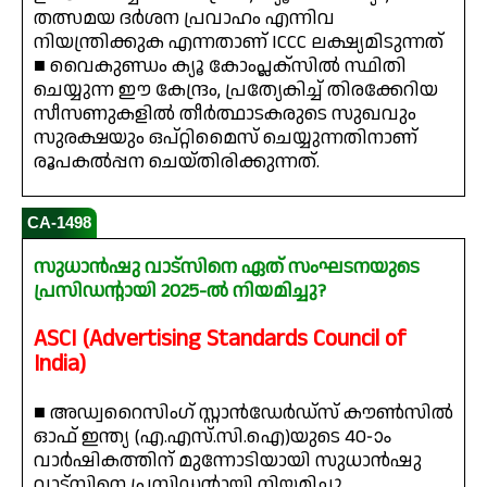
തത്സമയ ദർശന പ്രവാഹം എന്നിവ
നിയന്ത്രിക്കുക എന്നതാണ് ICCC ലക്ഷ്യമിടുന്നത്
■ വൈകുണ്ഡം ക്യൂ കോംപ്ലക്സിൽ സ്ഥിതി
ചെയ്യുന്ന ഈ കേന്ദ്രം, പ്രത്യേകിച്ച് തിരക്കേറിയ
സീസണുകളിൽ തീർത്ഥാടകരുടെ സുഖവും
സുരക്ഷയും ഒപ്റ്റിമൈസ് ചെയ്യുന്നതിനാണ്
രൂപകൽപ്പന ചെയ്തിരിക്കുന്നത്.
CA-1498
സുധാൻഷു വാട്‌സിനെ ഏത് സംഘടനയുടെ
പ്രസിഡന്റായി 2025-ൽ നിയമിച്ചു?
ASCI (Advertising Standards Council of
India)
■ അഡ്വറൈസിംഗ് സ്റ്റാൻഡേർഡ്‌സ് കൗൺസിൽ
ഓഫ് ഇന്ത്യ (എ.എസ്.സി.ഐ)യുടെ 40-ാം
വാർഷികത്തിന് മുന്നോടിയായി സുധാൻഷു
വാട്‌സിനെ പ്രസിഡന്റായി നിയമിച്ചു