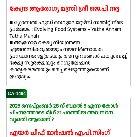
കേന്ദ്ര ആരോഗ്യ മന്ത്രി ശ്രീ ജെ.പി.നദ്ദ
■ ഗ്ലോബൽ ഫുഡ് റെഗുലേറ്റേഴ്‌സ് സമ്മിറ്റിന്ടെ
പ്രമേയം : Evolving Food Systems - Yatha Annam
Tatha Manah
■ ആഗോള ഭക്ഷ്യ നിയന്ത്രണ
ഏജൻസികളുടെയും നയനിർണായക
പ്രസ്ഥാനങ്ങളുടെയും അനുഭവങ്ങൾ പങ്കുവെച്ച്,
ഭക്ഷ്യ സുരക്ഷയും റെഗുലേഷൻ
കാര്യക്ഷമതയും മെച്ചപ്പെടുത്തുകയാണ്
ഉദ്ദേശ്യം.
CA-1494
2025 സെപ്റ്റംബർ 26 ന് ബദൽ 3 എന്ന കോൾ
ചിഹ്നത്തോടെ മിഗ് 21 പറത്തിയ അവസാന
വ്യക്തി ആരാണ് ?
എയർ ചീഫ് മാർഷൽ എ.പി.സിംഗ്