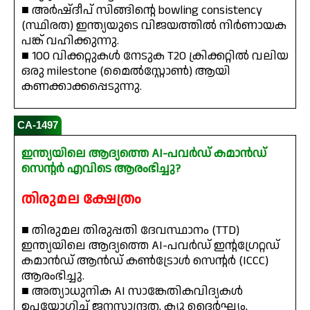
■ അർഷ്ദീപ് സിങ്ങിന്റെ bowling consistency
(സ്ഥിരത) ഇന്ത്യയുടെ വിജയത്തിൽ നിർണായക
പങ്ക് വഹിക്കുന്നു.
■ 100 വിക്കറ്റുകൾ നേടുക T20 ക്രിക്കറ്റിൽ വലിയ
ഒരു milestone (മൈൽസ്റ്റോൺ) ആയി
കണക്കാക്കപ്പെടുന്നു.
CA-1497
ഇന്ത്യയിലെ ആദ്യത്തെ AI-പവർഡ് കമാൻഡ്
സെന്റർ എവിടെ ആരംഭിച്ചു?
തിരുമല ക്ഷേത്രം
■ തിരുമല തിരുപ്പതി ദേവസ്ഥാനം (TTD)
ഇന്ത്യയിലെ ആദ്യത്തെ AI-പവർഡ് ഇന്റഗ്രേറ്റഡ്
കമാൻഡ് ആൻഡ് കൺട്രോൾ സെന്റർ (ICCC)
ആരംഭിച്ചു.
■ അത്യാധുനിക AI സാങ്കേതികവിദ്യകൾ
ഉപയോഗിച്ച് ജനസാന്ദ്രത, ക്യൂ ദൈർഘ്യം,