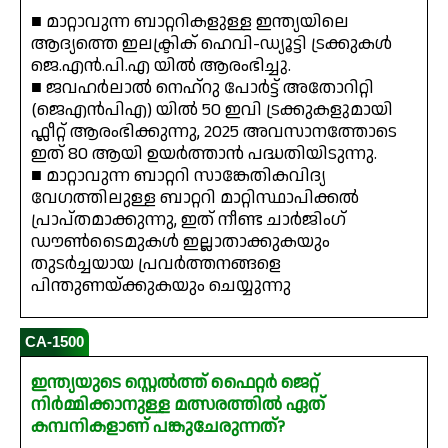
■ മാറ്റാവുന്ന ബാറ്ററികളുള്ള ഇന്ത്യയിലെ
ആദ്യത്തെ ഇലക്ട്രിക് ഹെവി-ഡ്യൂട്ടി ട്രക്കുകൾ
ജെ.എൻ.പി.എ യിൽ ആരംഭിച്ചു.
■ ജവഹർലാൽ നെഹ്‌റു പോർട്ട് അതോറിറ്റി
(ജെഎൻപിഎ) യിൽ 50 ഇവി ട്രക്കുകളുമായി
ഫ്ലീറ്റ് ആരംഭിക്കുന്നു, 2025 അവസാനത്തോടെ
ഇത് 80 ആയി ഉയർത്താൻ പദ്ധതിയിടുന്നു.
■ മാറ്റാവുന്ന ബാറ്ററി സാങ്കേതികവിദ്യ
വേഗത്തിലുള്ള ബാറ്ററി മാറ്റിസ്ഥാപിക്കൽ
പ്രാപ്തമാക്കുന്നു, ഇത് നീണ്ട ചാർജിംഗ്
ഡൗൺടൈമുകൾ ഇല്ലാതാക്കുകയും
തുടർച്ചയായ പ്രവർത്തനങ്ങളെ
പിന്തുണയ്ക്കുകയും ചെയ്യുന്നു
CA-1500
ഇന്ത്യയുടെ സ്റ്റെൽത്ത് ഫൈറ്റർ ജെറ്റ്
നിർമ്മിക്കാനുള്ള മത്സരത്തിൽ ഏത്
കമ്പനികളാണ് പങ്കുചേരുന്നത്?