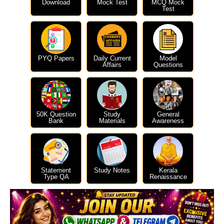
Download
Mock Test
MCQ Mock
Test
PYQ Papers
Daily Current
Model
Affairs
Questions
50K Question
Study
General
Bank
Materials
Awareness
Statement
Study Notes
Kerala
Type QA
Renaissance