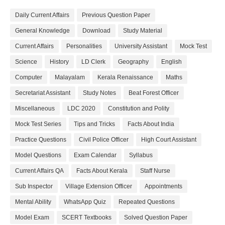
Daily Current Affairs
Previous Question Paper
General Knowledge
Download
Study Material
Current Affairs
Personalities
University Assistant
Mock Test
Science
History
LD Clerk
Geography
English
Computer
Malayalam
Kerala Renaissance
Maths
Secretariat Assistant
Study Notes
Beat Forest Officer
Miscellaneous
LDC 2020
Constitution and Polity
Mock Test Series
Tips and Tricks
Facts About India
Practice Questions
Civil Police Officer
High Court Assistant
Model Questions
Exam Calendar
Syllabus
Current Affairs QA
Facts About Kerala
Staff Nurse
Sub Inspector
Village Extension Officer
Appointments
Mental Ability
WhatsApp Quiz
Repeated Questions
Model Exam
SCERT Textbooks
Solved Question Paper