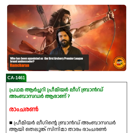
CA-1461
പ്രഥമ ആർച്ചറി പ്രീമിയർ ലീഗ് ബ്രാൻഡ്
അംബാസഡർ ആരാണ് ?
രാംചരൺ
■ പ്രീമിയർ ലീഗിന്റെ ബ്രാൻഡ് അംബാസഡർ
ആയി തെലുങ്ക് സിനിമാ താരം രാംചരൺ