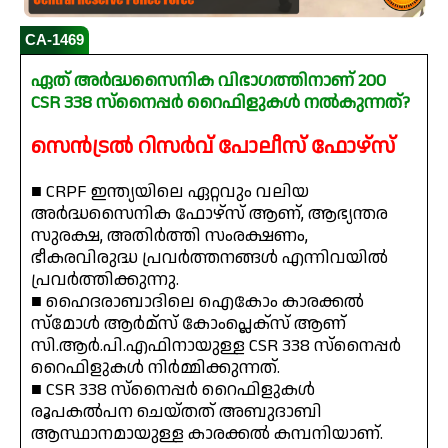
CA-1469
ഏത് അർദ്ധസൈനിക വിഭാഗത്തിനാണ് 200
CSR 338 സ്നൈപ്പർ റൈഫിളുകൾ നൽകുന്നത്?
സെൻട്രൽ റിസർവ് പോലീസ് ഫോഴ്സ്
■ CRPF ഇന്ത്യയിലെ ഏറ്റവും വലിയ
അർദ്ധസൈനിക ഫോഴ്സ് ആണ്, ആഭ്യന്തര
സുരക്ഷ, അതിർത്തി സംരക്ഷണം,
ഭീകരവിരുദ്ധ പ്രവർത്തനങ്ങൾ എന്നിവയിൽ
പ്രവർത്തിക്കുന്നു.
■ ഹൈദരാബാദിലെ ഐകോം കാരക്കൽ
സ്‌മോൾ ആർമ്സ് കോംപ്ലെക്സ് ആണ്
സി.ആർ.പി.എഫിനായുള്ള CSR 338 സ്നൈപ്പർ
റൈഫിളുകൾ നിർമ്മിക്കുന്നത്.
■ CSR 338 സ്നൈപ്പർ റൈഫിളുകൾ
രൂപകൽപന ചെയ്തത് അബുദാബി
ആസ്ഥാനമായുള്ള കാരക്കൽ കമ്പനിയാണ്.