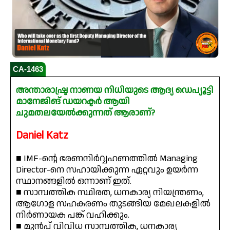
CA-1463
അന്താരാഷ്ട്ര നാണയ നിധിയുടെ ആദ്യ ഡെപ്യൂട്ടി
മാനേജിങ് ഡയറക്ടർ ആയി
ചുമതലയേൽക്കുന്നത് ആരാണ്?
Daniel Katz
■ IMF-ന്റെ ഭരണനിർവ്വഹണത്തിൽ Managing
Director-നെ സഹായിക്കുന്ന ഏറ്റവും ഉയർന്ന
സ്ഥാനങ്ങളിൽ ഒന്നാണ് ഇത്.
■ സാമ്പത്തിക സ്ഥിരത, ധനകാര്യ നിയന്ത്രണം,
ആഗോള സഹകരണം തുടങ്ങിയ മേഖലകളിൽ
നിർണായക പങ്ക് വഹിക്കും.
■ മുൻപ് വിവിധ സാമ്പത്തിക, ധനകാര്യ