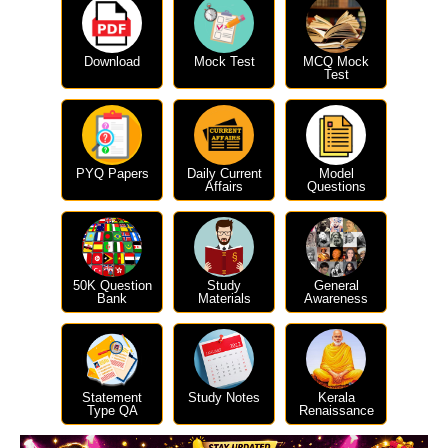
Download
Mock Test
MCQ Mock
Test
PYQ Papers
Daily Current
Model
Affairs
Questions
50K Question
Study
General
Bank
Materials
Awareness
Statement
Study Notes
Kerala
Type QA
Renaissance