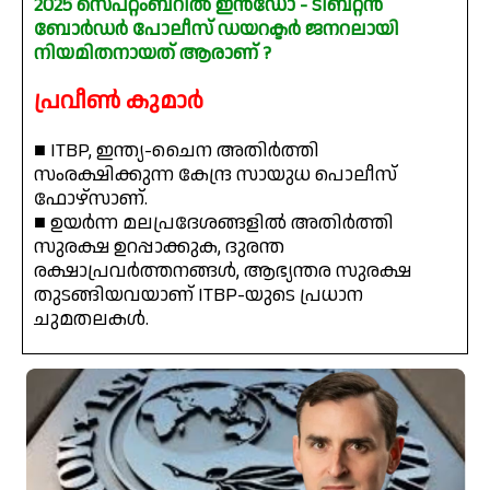
2025 സെപ്റ്റംബറിൽ ഇൻഡോ - ടിബറ്റൻ
ബോർഡർ പോലീസ് ഡയറക്ടർ ജനറലായി
നിയമിതനായത് ആരാണ് ?
പ്രവീൺ കുമാർ
■ ITBP, ഇന്ത്യ-ചൈന അതിർത്തി
സംരക്ഷിക്കുന്ന കേന്ദ്ര സായുധ പൊലീസ്
ഫോഴ്സാണ്.
■ ഉയർന്ന മലപ്രദേശങ്ങളിൽ അതിർത്തി
സുരക്ഷ ഉറപ്പാക്കുക, ദുരന്ത
രക്ഷാപ്രവർത്തനങ്ങൾ, ആഭ്യന്തര സുരക്ഷ
തുടങ്ങിയവയാണ് ITBP-യുടെ പ്രധാന
ചുമതലകൾ.