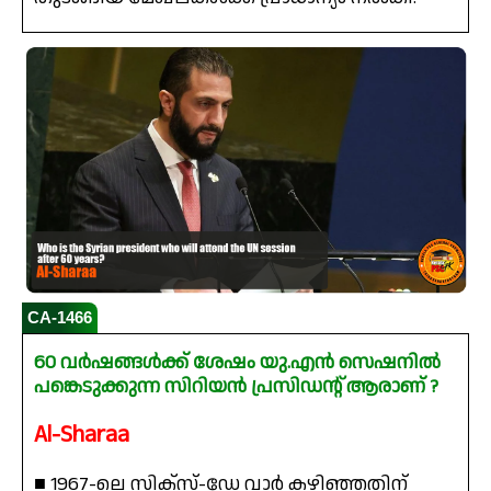
CA-1466
60 വർഷങ്ങൾക്ക് ശേഷം യു.എൻ സെഷനിൽ
പങ്കെടുക്കുന്ന സിറിയൻ പ്രസിഡന്റ് ആരാണ് ?
Al-Sharaa
■ 1967-ലെ സിക്‌സ്-ഡേ വാർ കഴിഞ്ഞതിന്