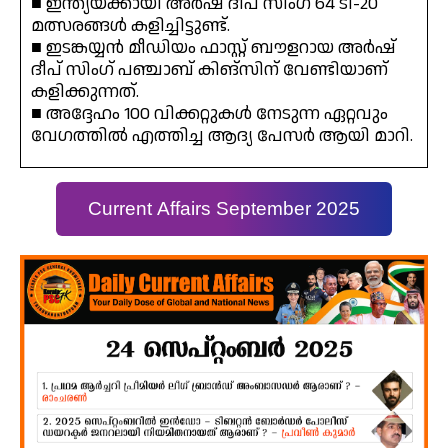
■ ഇന്ത്യയ്ക്കായി അർഷ് ദീപ് സിംഗ് 64 ടി-20
മത്സരങ്ങൾ കളിച്ചിട്ടുണ്ട്.
■ ഇടങ്കയ്യൻ മീഡിയം ഫാസ്റ്റ് ബൗളറായ അർഷ്
ദീപ് സിംഗ് പഞ്ചാബ് കിങ്സിന് വേണ്ടിയാണ്
കളിക്കുന്നത്.
■ അദ്ദേഹം 100 വിക്കറ്റുകൾ നേടുന്ന ഏറ്റവും
വേഗത്തിൽ എത്തിച്ച ആദ്യ പേസർ ആയി മാറി.
Current Affairs September 2025