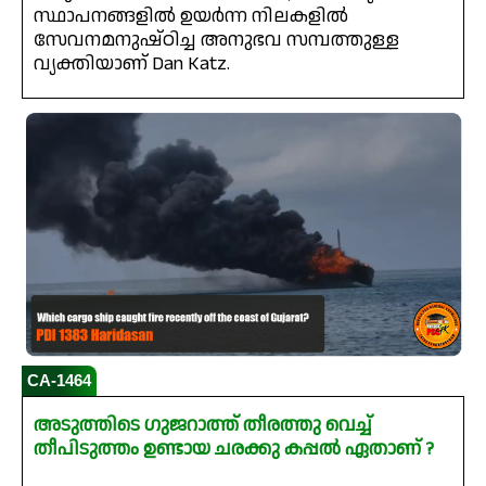
സ്ഥാപനങ്ങളിൽ ഉയർന്ന നിലകളിൽ
സേവനമനുഷ്ഠിച്ച അനുഭവ സമ്പത്തുള്ള
വ്യക്തിയാണ് Dan Katz.
CA-1464
അടുത്തിടെ ഗുജറാത്ത് തീരത്തു വെച്ച്
തീപിടുത്തം ഉണ്ടായ ചരക്കു കപ്പൽ ഏതാണ് ?