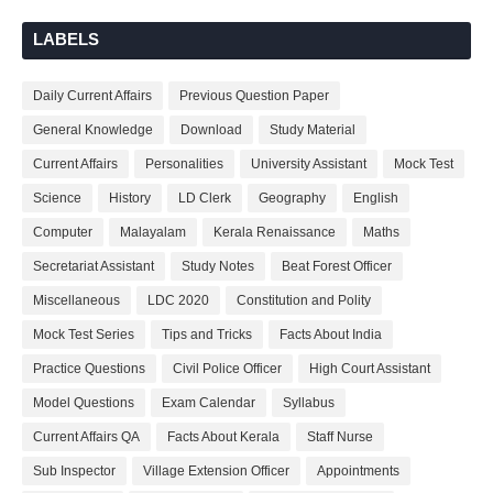
LABELS
Daily Current Affairs
Previous Question Paper
General Knowledge
Download
Study Material
Current Affairs
Personalities
University Assistant
Mock Test
Science
History
LD Clerk
Geography
English
Computer
Malayalam
Kerala Renaissance
Maths
Secretariat Assistant
Study Notes
Beat Forest Officer
Miscellaneous
LDC 2020
Constitution and Polity
Mock Test Series
Tips and Tricks
Facts About India
Practice Questions
Civil Police Officer
High Court Assistant
Model Questions
Exam Calendar
Syllabus
Current Affairs QA
Facts About Kerala
Staff Nurse
Sub Inspector
Village Extension Officer
Appointments