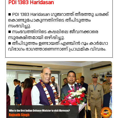
PDI 1383 Haridasan
■ PDI 1383 Haridasan ഗുജറാത്ത് തീരത്തു ചരക്ക്
കൊണ്ടുപോകുന്നതിനിടെ തീപിടുത്തം
സംഭവിച്ചു.
■ സംഭവത്തിനിടെ കപ്പലിലെ ജീവനക്കാരെ
സുരക്ഷിതമായി ഒഴിപ്പിച്ചു.
■ തീപിടുത്തം ഉണ്ടായത് എഞ്ചിൻ റൂം കാർഗോ
വിഭാഗം ഭാഗത്താണെന്നാണ് പ്രാഥമിക വിവരം.