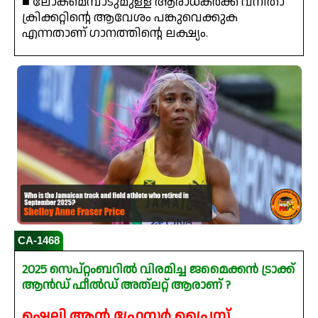
■ ലോകമെമ്പാടുമുള്ള ആരാധകർക്ക് വനിതാ
ക്രിക്കറ്റിന്റെ ആവേശം പങ്കുവെക്കുക
എന്നതാണ് ഗാനത്തിന്റെ ലക്ഷ്യം.
CA-1468
2025 സെപ്റ്റംബറിൽ വിരമിച്ച ജമൈക്കൻ ട്രാക്ക്
ആൻഡ് ഫീൽഡ് അത്‌ലറ്റ് ആരാണ് ?
ഷെല്ലി ആൻ ഫ്രേസർ പ്രൈസ്