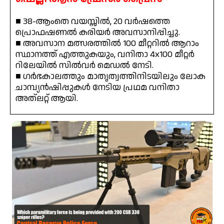
■ 38-ആംതെ വയസ്സിൽ, 20 വർഷത്തെ
പ്രൊഫഷണൽ കരിയർ അവസാനിപ്പിച്ചു.
■ അവസാന മത്സരത്തിൽ 100 മീറ്ററിൽ ആറാം
സ്ഥാനത്ത് എത്തുകയും, വനിതാ 4x100 മീറ്റർ
റിലേയിൽ സിൽവർ മെഡൽ നേടി.
■ ഗർഭകാലത്തും മാതൃത്വത്തിനിടയിലും ലോക
ചാമ്പ്യൻഷിപ്പുകൾ നേടിയ പ്രഥമ വനിതാ
അത്‌ലറ്റ് ആയി.