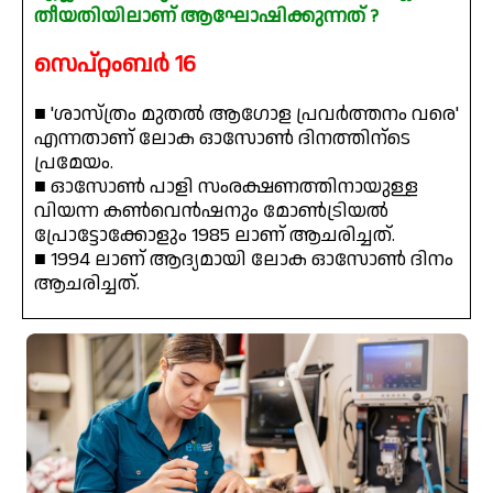
തീയതിയിലാണ് ആഘോഷിക്കുന്നത് ?
സെപ്റ്റംബർ 16
■ 'ശാസ്ത്രം മുതൽ ആഗോള പ്രവർത്തനം വരെ'
എന്നതാണ് ലോക ഓസോൺ ദിനത്തിന്ടെ
പ്രമേയം.
■ ഓസോൺ പാളി സംരക്ഷണത്തിനായുള്ള
വിയന്ന കൺവെൻഷനും മോൺട്രിയൽ
പ്രോട്ടോക്കോളും 1985 ലാണ് ആചരിച്ചത്.
■ 1994 ലാണ് ആദ്യമായി ലോക ഓസോൺ ദിനം
ആചരിച്ചത്.