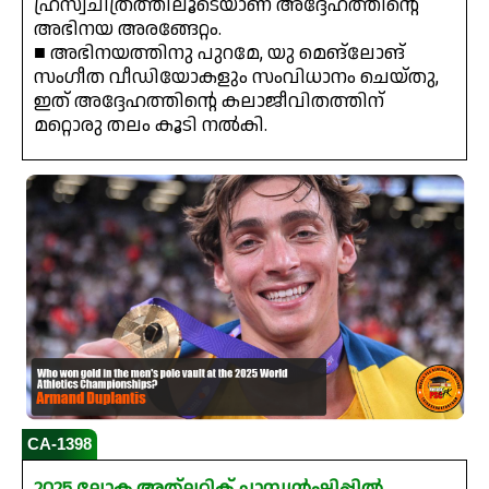
ഹ്രസ്വചിത്രത്തിലൂടെയാണ് അദ്ദേഹത്തിന്റെ
അഭിനയ അരങ്ങേറ്റം.
■ അഭിനയത്തിനു പുറമേ, യു മെങ്‌ലോങ്
സംഗീത വീഡിയോകളും സംവിധാനം ചെയ്തു,
ഇത് അദ്ദേഹത്തിന്റെ കലാജീവിതത്തിന്
മറ്റൊരു തലം കൂടി നൽകി.
CA-1398
2025 ലോക അത്ലറ്റിക് ചാമ്പ്യൻഷിപ്പിൽ