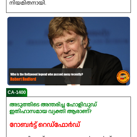
നിയമിതനായി.
CA-1400
അടുത്തിടെ അന്തരിച്ച ഹോളിവുഡ്
ഇതിഹാസമായ വ്യക്തി ആരാണ്?
റോബർട്ട് റെഡ്ഫോർഡ്