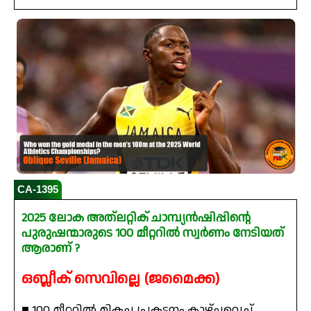
CA-1395
2025 ലോക അത്ലറ്റിക് ചാമ്പ്യൻഷിപ്പിന്റെ
പുരുഷന്മാരുടെ 100 മീറ്ററിൽ സ്വർണം നേടിയത്
ആരാണ് ?
ഒബ്ലീക് സെവില്ലെ (ജമൈക്ക)
■ 100 മീറ്ററിൽ മികച്ച പ്രകടനം കാഴ്ചവെച്ച്,