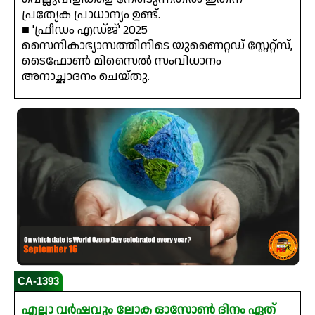
പ്രത്യേക പ്രാധാന്യം ഉണ്ട്.
■ 'ഫ്രീഡം എഡ്ജ്' 2025
സൈനികാഭ്യാസത്തിനിടെ യുണൈറ്റഡ് സ്റ്റേറ്റ്സ്,
ടൈഫോൺ മിസൈൽ സംവിധാനം
അനാച്ഛാദനം ചെയ്തു.
CA-1393
എല്ലാ വർഷവും ലോക ഓസോൺ ദിനം ഏത്