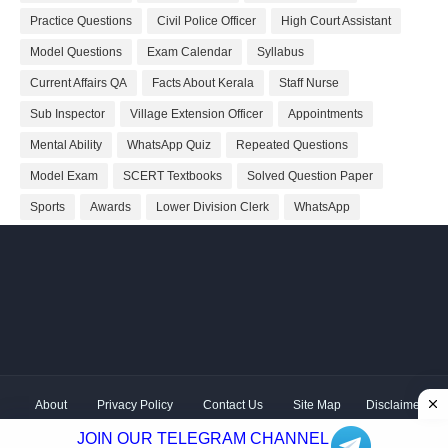
Practice Questions
Civil Police Officer
High Court Assistant
Model Questions
Exam Calendar
Syllabus
Current Affairs QA
Facts About Kerala
Staff Nurse
Sub Inspector
Village Extension Officer
Appointments
Mental Ability
WhatsApp Quiz
Repeated Questions
Model Exam
SCERT Textbooks
Solved Question Paper
Sports
Awards
Lower Division Clerk
WhatsApp
About
Privacy Policy
Contact Us
Site Map
Disclaimer
Copyright ©
2026 Shivodaya Associates | Owner
Hum
JOIN OUR TELEGRAM CHANNEL
Hindustani
| Distributed by
Kerala PSC GK