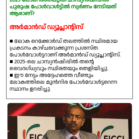
പുരുഷ പോൾവാൾട്ടിൽ സ്വർണം നേടിയത്
ആരാണ്?
അർമാൻഡ് ഡ്യൂപ്ലാന്റിസ്
■ ലോക റെക്കോർഡ് തലത്തിൽ സ്ഥിരമായ
പ്രകടനം കാഴ്ചവെക്കുന്ന പ്രശസ്ത
പോൾവോൾട്ടറാണ് അർമാൻഡ് ഡ്യൂപ്ലാന്റിസ്.
■ 2025-ലെ ചാമ്പ്യൻഷിപ്പിൽ തന്റെ
വൈദഗ്ധ്യവും സ്ഥിരതയും തെളിയിച്ചു.
■ ഈ നേട്ടം അദ്ദേഹത്തെ വീണ്ടും
ലോകത്തിലെ മുൻനിര പോൾവോൾട്ടറെന്ന
സ്ഥാനം ഉറപ്പിച്ചു.