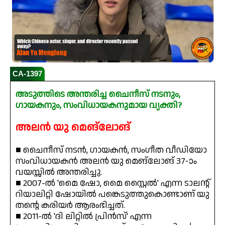
CA-1397
അടുത്തിടെ അന്തരിച്ച ചൈനീസ് നടനും,
ഗായകനും, സംവിധായകനുമായ വ്യക്തി?
അലൻ യു മെങ്‌ലോങ്
■ ചൈനീസ് നടൻ, ഗായകൻ, സംഗീത വീഡിയോ
സംവിധായകൻ അലൻ യു മെങ്‌ലോങ് 37-ാം
വയസ്സിൽ അന്തരിച്ചു.
■ 2007-ൽ 'മൈ ഷോ, മൈ സ്റ്റൈൽ' എന്ന ടാലന്റ്
റിയാലിറ്റി ഷോയിൽ പങ്കെടുത്തുകൊണ്ടാണ് യു
തന്റെ കരിയർ ആരംഭിച്ചത്.
■ 2011-ൽ 'ദി ലിറ്റിൽ പ്രിൻസ്' എന്ന