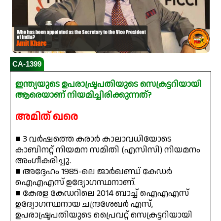
CA-1399
ഇന്ത്യയുടെ ഉപരാഷ്ട്രപതിയുടെ സെക്രട്ടറിയായി
ആരെയാണ് നിയമിച്ചിരിക്കുന്നത്?
അമിത് ഖരെ
■ 3 വർഷത്തെ കരാർ കാലാവധിയോടെ
കാബിനറ്റ് നിയമന സമിതി (എസിസി) നിയമനം
അംഗീകരിച്ചു.
■ അദ്ദേഹം 1985-ലെ ജാർഖണ്ഡ് കേഡർ
ഐഎഎസ് ഉദ്യോഗസ്ഥനാണ്.
■ കേരള കേഡറിലെ 2014 ബാച്ച് ഐഎഎസ്
ഉദ്യോഗസ്ഥനായ ചന്ദ്രശേഖർ എസ്,
ഉപരാഷ്ട്രപതിയുടെ പ്രൈവറ്റ് സെക്രട്ടറിയായി