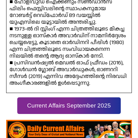
■ ഹോളിവുഡ് ഐക്കണും സൺഡാൻസ്
ഫിലിം ഫെസ്റ്റിവലിന്റെ സ്ഥാപകനുമായ
റോബർട്ട് റെഡ്ഫോർഡ് 89 വയസ്സിൽ
യുഎസിലെ യൂട്ടായിൽ അന്തരിച്ചു.
■ 1973-ൽ ദി സ്റ്റിംഗ് എന്ന ചിത്രത്തിലൂടെ മികച്ച
നടനുള്ള ഓസ്കാർ അവാർഡിന് നാമനിർദ്ദേശം
ചെയ്യപ്പെട്ടു, കൂടാതെ ഓർഡിനറി പീപ്പിൾ (1980)
എന്ന ചിത്രത്തിലൂടെ സംവിധായകനെന്ന
നിലയിൽ തന്റെ ആദ്യ ഓസ്കാർ നേടി.
■ പ്രസിഡൻഷ്യൽ മെഡൽ ഓഫ് ഫ്രീഡം (2016),
ഗോൾഡൻ ഗ്ലോബ് അവാർഡുകൾ, ഓണററി
സീസർ (2019) എന്നിവ അദ്ദേഹത്തിന്റെ നിരവധി
അംഗീകാരങ്ങളിൽ ഉൾപ്പെടുന്നു.
Current Affairs September 2025