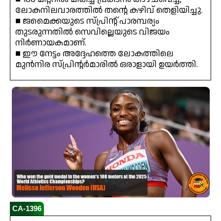
ലോകനിലവാരത്തിൽ തന്റെ കഴിവ് തെളിയിച്ചു.
■ ജമൈക്കയുടെ സ്പ്രിന്റ് പാരമ്പര്യം
തുടരുന്നതിൽ സെവില്ലെയുടെ വിജയം
നിർണായകമാണ്.
■ ഈ നേട്ടം അദ്ദേഹത്തെ ലോകത്തിലെ
മുൻനിര സ്പ്രിന്റർമാരിൽ ഒരാളായി ഉയർത്തി.
CA-1396