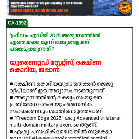
CA-1392
'ഫ്രീഡം എഡ്ജ്' 2025 അഭ്യാസത്തിൽ
ഏതൊക്കെ മൂന്ന് രാജ്യങ്ങളാണ്
പങ്കെടുക്കുന്നത് ?
യുണൈറ്റഡ് സ്റ്റേറ്റ്സ്, ദക്ഷിണ
കൊറിയ, ജപ്പാൻ
■ ദക്ഷിണ കൊറിയയുടെ തെക്കൻ ജെജു
ദ്വീപിലാണ് ഈ അഭ്യാസം നടത്തുന്നത്.
■ അഭ്യാസത്തിന്റെ ലക്ഷ്യം സംയുക്ത
പ്രതിരോധ ശേഷിയും സൈനിക
സഹകരണവും ശക്തിപ്പെടുത്തലാണ്.
■ “Freedom Edge 2025” ഒരു Advanced trilateral
multi-domain military exercise ആണ്.
■ ഏഷ്യ-പസഫിക് മേഖലയിൽ സുരക്ഷാ
വെല്ലുവിളികളെ നേരിടുന്നതിൽ ഇതിന്