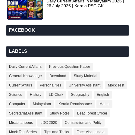
Daily Current Affairs in Malayalam 2026 |
26 July 2026 | Kerala PSC GK
FACEBOOK
LABELS
Daily Current Affairs
Previous Question Paper
General Knowledge
Download
Study Material
Current Affairs
Personalities
University Assistant
Mock Test
Science
History
LD Clerk
Geography
English
Computer
Malayalam
Kerala Renaissance
Maths
Secretariat Assistant
Study Notes
Beat Forest Officer
Miscellaneous
LDC 2020
Constitution and Polity
Mock Test Series
Tips and Tricks
Facts About India