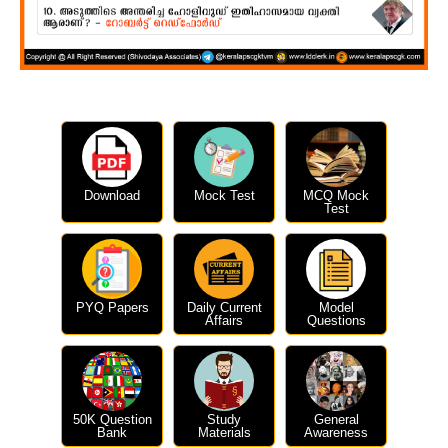
Download
Mock Test
MCQ Mock
Test
PYQ Papers
Daily Current
Model
Affairs
Questions
50K Question
Study
General
Bank
Materials
Awareness